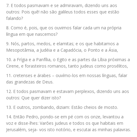
E todos pasmavam e se admiravam, dizendo uns aos
outros: Pois quê! não são galileus todos esses que estão
falando?
Como é, pois, que os ouvimos falar cada um na própria
língua em que nascemos?
Nós, partos, medos, e elamitas; e os que habitamos a
Mesopotâmia, a Judéia e a Capadócia, o Ponto e a Ásia,
a Frígia e a Panfília, o Egito e as partes da Líbia próximas a
Cirene, e forasteiros romanos, tanto judeus como prosélitos,
cretenses e árabes – ouvímo-los em nossas línguas, falar
das grandezas de Deus.
E todos pasmavam e estavam perplexos, dizendo uns aos
outros: Que quer dizer isto?
E outros, zombando, diziam: Estão cheios de mosto.
Então Pedro, pondo-se em pé com os onze, levantou a
voz e disse-lhes: Varões judeus e todos os que habitais em
Jerusalém, seja- vos isto notório, e escutai as minhas palavras.