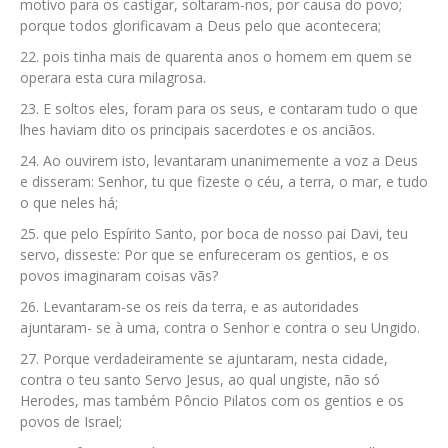
motivo para os castigar, soltaram-nos, por causa do povo;
porque todos glorificavam a Deus pelo que acontecera;
pois tinha mais de quarenta anos o homem em quem se
operara esta cura milagrosa.
E soltos eles, foram para os seus, e contaram tudo o que
lhes haviam dito os principais sacerdotes e os anciãos.
Ao ouvirem isto, levantaram unanimemente a voz a Deus
e disseram: Senhor, tu que fizeste o céu, a terra, o mar, e tudo
o que neles há;
que pelo Espírito Santo, por boca de nosso pai Davi, teu
servo, disseste: Por que se enfureceram os gentios, e os
povos imaginaram coisas vãs?
Levantaram-se os reis da terra, e as autoridades
ajuntaram- se à uma, contra o Senhor e contra o seu Ungido.
Porque verdadeiramente se ajuntaram, nesta cidade,
contra o teu santo Servo Jesus, ao qual ungiste, não só
Herodes, mas também Pôncio Pilatos com os gentios e os
povos de Israel;