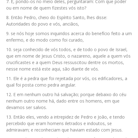
E, pondo-os no meio deles, perguntaram: Com que poder
ou em nome de quem fizestes vós isto?
Então Pedro, cheio do Espírito Santo, lhes disse:
Autoridades do povo e vós, anciãos,
se nós hoje somos inquiridos acerca do benefício feito a um
enfermo, e do modo como foi curado,
seja conhecido de vós todos, e de todo o povo de Israel,
que em nome de Jesus Cristo, o nazareno, aquele a quem vós
crucificastes e a quem Deus ressuscitou dentre os mortos,
nesse nome está este aqui, são diante de vós.
Ele é a pedra que foi rejeitada por vós, os edificadores, a
qual foi posta como pedra angular.
E em nenhum outro há salvação; porque debaixo do céu
nenhum outro nome há, dado entre os homens, em que
devamos ser salvos.
Então eles, vendo a intrepidez de Pedro e João, e tendo
percebido que eram homens iletrados e indoutos, se
admiravam; e reconheciam que haviam estado com Jesus.