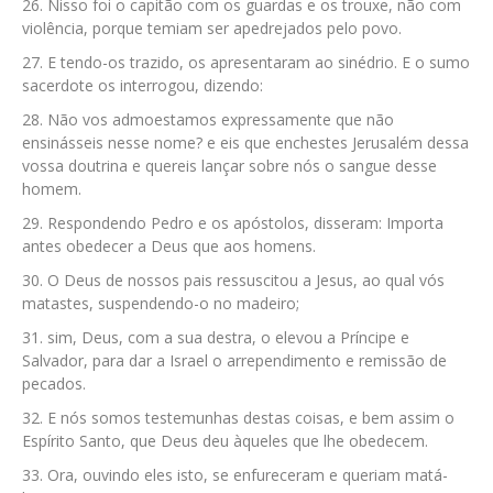
Nisso foi o capitão com os guardas e os trouxe, não com
violência, porque temiam ser apedrejados pelo povo.
E tendo-os trazido, os apresentaram ao sinédrio. E o sumo
sacerdote os interrogou, dizendo:
Não vos admoestamos expressamente que não
ensinásseis nesse nome? e eis que enchestes Jerusalém dessa
vossa doutrina e quereis lançar sobre nós o sangue desse
homem.
Respondendo Pedro e os apóstolos, disseram: Importa
antes obedecer a Deus que aos homens.
O Deus de nossos pais ressuscitou a Jesus, ao qual vós
matastes, suspendendo-o no madeiro;
sim, Deus, com a sua destra, o elevou a Príncipe e
Salvador, para dar a Israel o arrependimento e remissão de
pecados.
E nós somos testemunhas destas coisas, e bem assim o
Espírito Santo, que Deus deu àqueles que lhe obedecem.
Ora, ouvindo eles isto, se enfureceram e queriam matá-