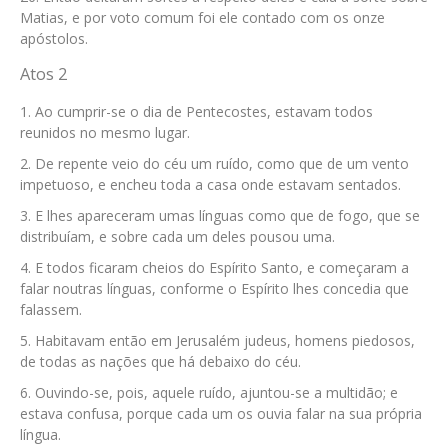
Matias, e por voto comum foi ele contado com os onze
apóstolos.
Atos 2
Ao cumprir-se o dia de Pentecostes, estavam todos
reunidos no mesmo lugar.
De repente veio do céu um ruído, como que de um vento
impetuoso, e encheu toda a casa onde estavam sentados.
E lhes apareceram umas línguas como que de fogo, que se
distribuíam, e sobre cada um deles pousou uma.
E todos ficaram cheios do Espírito Santo, e começaram a
falar noutras línguas, conforme o Espírito lhes concedia que
falassem.
Habitavam então em Jerusalém judeus, homens piedosos,
de todas as nações que há debaixo do céu.
Ouvindo-se, pois, aquele ruído, ajuntou-se a multidão; e
estava confusa, porque cada um os ouvia falar na sua própria
língua.