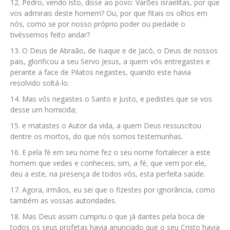
Pedro, vendo isto, disse ao povo: Varões israelitas, por que
vos admirais deste homem? Ou, por que fitais os olhos em
nós, como se por nosso próprio poder ou piedade o
tivéssemos feito andar?
O Deus de Abraão, de Isaque e de Jacó, o Deus de nossos
pais, glorificou a seu Servo Jesus, a quem vós entregastes e
perante a face de Pilatos negastes, quando este havia
resolvido soltá-lo.
Mas vós negastes o Santo e Justo, e pedistes que se vos
desse um homicida;
e matastes o Autor da vida, a quem Deus ressuscitou
dentre os mortos, do que nós somos testemunhas.
E pela fé em seu nome fez o seu nome fortalecer a este
homem que vedes e conheceis; sim, a fé, que vem por ele,
deu a este, na presença de todos vós, esta perfeita saúde.
Agora, irmãos, eu sei que o fizestes por ignorância, como
também as vossas autoridades.
Mas Deus assim cumpriu o que já dantes pela boca de
todos os seus profetas havia anunciado que o seu Cristo havia