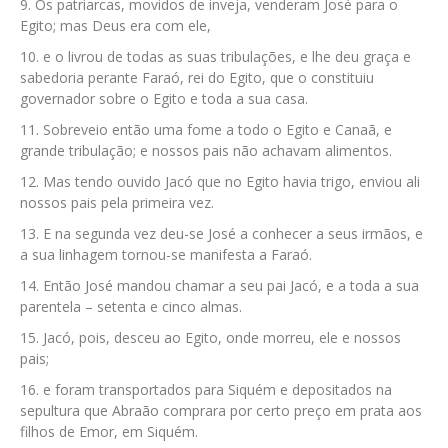
Os patriarcas, movidos de inveja, venderam José para o
Egito; mas Deus era com ele,
e o livrou de todas as suas tribulações, e lhe deu graça e
sabedoria perante Faraó, rei do Egito, que o constituiu
governador sobre o Egito e toda a sua casa.
Sobreveio então uma fome a todo o Egito e Canaã, e
grande tribulação; e nossos pais não achavam alimentos.
Mas tendo ouvido Jacó que no Egito havia trigo, enviou ali
nossos pais pela primeira vez.
E na segunda vez deu-se José a conhecer a seus irmãos, e
a sua linhagem tornou-se manifesta a Faraó.
Então José mandou chamar a seu pai Jacó, e a toda a sua
parentela – setenta e cinco almas.
Jacó, pois, desceu ao Egito, onde morreu, ele e nossos
pais;
e foram transportados para Siquém e depositados na
sepultura que Abraão comprara por certo preço em prata aos
filhos de Emor, em Siquém.