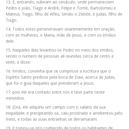
E, entrando, subiram ao cenáculo, onde permaneciam
Pedro e João, Tiago e André, Felipe e Tomé, Bartolomeu e
Mateus; Tiago, filho de Alfeu, Simão o Zelote, e Judas, filho de
Tiago.
Todos estes perseveravam unanimemente em oração,
com as mulheres, e Maria, mãe de Jesus, e com os irmãos
dele.
Naqueles dias levantou-se Pedro no meio dos irmãos,
sendo o número de pessoas ali reunidas cerca de cento e
vinte, e disse:
Irmãos, convinha que se cumprisse a escritura que o
Espírito Santo predisse pela boca de Davi, acerca de Judas,
que foi o guia daqueles que prenderam a Jesus;
pois ele era contado entre nós e teve parte neste
ministério.
(Ora, ele adquiriu um campo com o salário da sua
iniquidade; e precipitando-se, caiu prostrado e arrebentou pelo
meio, e todas as suas entranhas se derramaram.
E tornou-se isto conhecido de todos os habitantes de