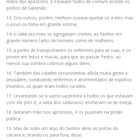
mãos dos apóstolos. E estavam todos de comum acordo no
pórtico de Salomão.
Dos outros, porém, nenhum ousava ajuntar-se a eles; mas
o povo os tinha em grande estima;
e cada vez mais se agregavam crentes ao Senhor em
grande número tanto de homens como de mulheres;
a ponto de transportarem os enfermos para as ruas, e os
porem em leitos e macas, para que ao passar Pedro, ao
menos sua sombra cobrisse alguns deles.
Também das cidades circunvizinhas afluía muita gente a
Jerusalém, conduzindo enfermos e atormentados de espíritos
imundos, os quais eram todos curados.
Levantando-se o sumo sacerdote e todos os que estavam
com ele (isto é, a seita dos saduceus), encheram-se de inveja,
deitaram mão nos apóstolos, e os puseram na prisão
pública.
Mas de noite um anjo do Senhor abriu as portas do
cárcere e, tirando-os para fora, disse: