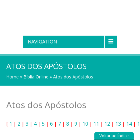
NAVIGATION
ATOS DOS APÓSTOLOS
Home
»
Bíblia Online
»
Atos dos Apóstolos
Atos dos Apóstolos
[
1
|
2
|
3
|
4
|
5
|
6
|
7
|
8
|
9
|
10
|
11
|
12
|
13
|
14
|
1
Voltar ao Índice