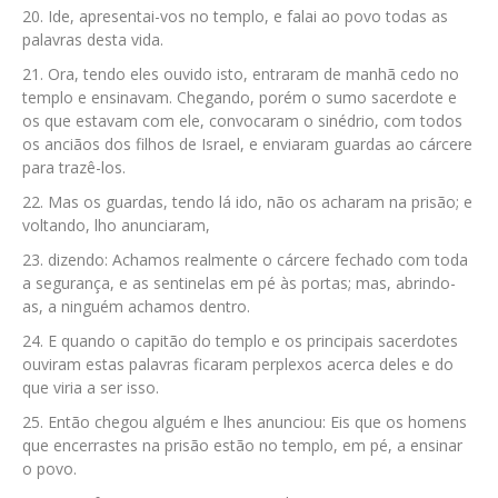
Ide, apresentai-vos no templo, e falai ao povo todas as
palavras desta vida.
Ora, tendo eles ouvido isto, entraram de manhã cedo no
templo e ensinavam. Chegando, porém o sumo sacerdote e
os que estavam com ele, convocaram o sinédrio, com todos
os anciãos dos filhos de Israel, e enviaram guardas ao cárcere
para trazê-los.
Mas os guardas, tendo lá ido, não os acharam na prisão; e
voltando, lho anunciaram,
dizendo: Achamos realmente o cárcere fechado com toda
a segurança, e as sentinelas em pé às portas; mas, abrindo-
as, a ninguém achamos dentro.
E quando o capitão do templo e os principais sacerdotes
ouviram estas palavras ficaram perplexos acerca deles e do
que viria a ser isso.
Então chegou alguém e lhes anunciou: Eis que os homens
que encerrastes na prisão estão no templo, em pé, a ensinar
o povo.