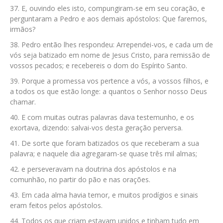
E, ouvindo eles isto, compungiram-se em seu coração, e
perguntaram a Pedro e aos demais apóstolos: Que faremos,
irmãos?
Pedro então lhes respondeu: Arrependei-vos, e cada um de
vós seja batizado em nome de Jesus Cristo, para remissão de
vossos pecados; e recebereis o dom do Espírito Santo.
Porque a promessa vos pertence a vós, a vossos filhos, e
a todos os que estão longe: a quantos o Senhor nosso Deus
chamar.
E com muitas outras palavras dava testemunho, e os
exortava, dizendo: salvai-vos desta geração perversa.
De sorte que foram batizados os que receberam a sua
palavra; e naquele dia agregaram-se quase três mil almas;
e perseveravam na doutrina dos apóstolos e na
comunhão, no partir do pão e nas orações.
Em cada alma havia temor, e muitos prodígios e sinais
eram feitos pelos apóstolos.
Todos os que criam estavam unidos e tinham tudo em