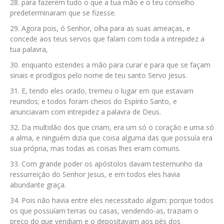
para fazerem tudo o que a tua mão e o teu conselho
predeterminaram que se fizesse.
Agora pois, ó Senhor, olha para as suas ameaças, e
concede aos teus servos que falam com toda a intrepidez a
tua palavra,
enquanto estendes a mão para curar e para que se façam
sinais e prodígios pelo nome de teu santo Servo Jesus.
E, tendo eles orado, tremeu o lugar em que estavam
reunidos; e todos foram cheios do Espírito Santo, e
anunciavam com intrepidez a palavra de Deus.
Da multidão dos que criam, era um só o coração e uma só
a alma, e ninguém dizia que coisa alguma das que possuía era
sua própria, mas todas as coisas lhes eram comuns.
Com grande poder os apóstolos davam testemunho da
ressurreição do Senhor Jesus, e em todos eles havia
abundante graça.
Pois não havia entre eles necessitado algum; porque todos
os que possuíam terras ou casas, vendendo-as, traziam o
preço do que vendiam e o depositavam aos pés dos