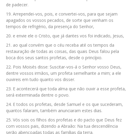
de padecer.
Arrependei-vos, pois, e convertei-vos, para que sejam
apagados os vossos pecados, de sorte que venham os
tempos de refrigério, da presença do Senhor,
e envie ele o Cristo, que já dantes vos foi indicado, Jesus,
ao qual convém que o céu receba até os tempos da
restauração de todas as coisas, das quais Deus falou pela
boca dos seus santos profetas, desde o princípio.
Pois Moisés disse: Suscitar-vos-á o Senhor vosso Deus,
dentre vossos irmãos, um profeta semelhante a mim; a ele
ouvireis em tudo quanto vos disser.
E acontecerá que toda alma que não ouvir a esse profeta,
será exterminada dentre o povo.
E todos os profetas, desde Samuel e os que sucederam,
quantos falaram, também anunciaram estes dias.
Vós sois os filhos dos profetas e do pacto que Deus fez
com vossos pais, dizendo a Abraão: Na tua descendência
serão abençoadas todas as famílias da terra.