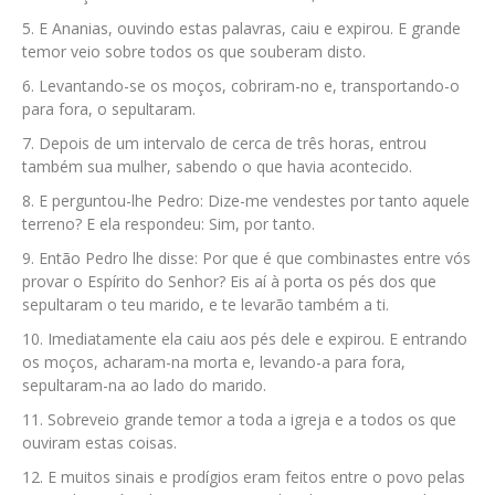
E Ananias, ouvindo estas palavras, caiu e expirou. E grande
temor veio sobre todos os que souberam disto.
Levantando-se os moços, cobriram-no e, transportando-o
para fora, o sepultaram.
Depois de um intervalo de cerca de três horas, entrou
também sua mulher, sabendo o que havia acontecido.
E perguntou-lhe Pedro: Dize-me vendestes por tanto aquele
terreno? E ela respondeu: Sim, por tanto.
Então Pedro lhe disse: Por que é que combinastes entre vós
provar o Espírito do Senhor? Eis aí à porta os pés dos que
sepultaram o teu marido, e te levarão também a ti.
Imediatamente ela caiu aos pés dele e expirou. E entrando
os moços, acharam-na morta e, levando-a para fora,
sepultaram-na ao lado do marido.
Sobreveio grande temor a toda a igreja e a todos os que
ouviram estas coisas.
E muitos sinais e prodígios eram feitos entre o povo pelas