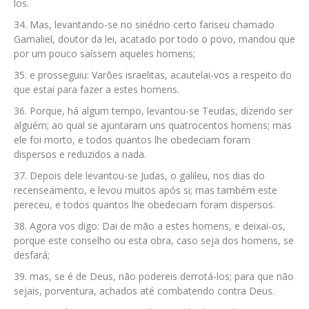
los.
Mas, levantando-se no sinédrio certo fariseu chamado
Gamaliel, doutor da lei, acatado por todo o povo, mandou que
por um pouco saíssem aqueles homens;
e prosseguiu: Varões israelitas, acautelai-vos a respeito do
que estai para fazer a estes homens.
Porque, há algum tempo, levantou-se Teudas, dizendo ser
alguém; ao qual se ajuntaram uns quatrocentos homens; mas
ele foi morto, e todos quantos lhe obedeciam foram
dispersos e reduzidos a nada.
Depois dele levantou-se Judas, o galileu, nos dias do
recenseamento, e levou muitos após si; mas também este
pereceu, e todos quantos lhe obedeciam foram dispersos.
Agora vos digo: Dai de mão a estes homens, e deixai-os,
porque este conselho ou esta obra, caso seja dos homens, se
desfará;
mas, se é de Deus, não podereis derrotá-los; para que não
sejais, porventura, achados até combatendo contra Deus.