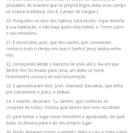
Jerusalém; de maneira que na própria língua deles esse campo
se chama Acéldama, isto é, Campo de Sangue.)
Porquanto no livro dos Salmos está escrito: Fique deserta
a sua habitação, e não haja quem nela habite; e: Tome outro
o seu ministério.
É necessário, pois, que dos varões que conviveram
conosco todo o tempo em que o Senhor Jesus andou entre
nós,
começando desde o batismo de João até o dia em que
dentre nós foi levado para cima, um deles se torne
testemunha conosco da sua ressurreição.
E apresentaram dois: José, chamado Barsabás, que tinha
por sobrenome o Justo, e Matias.
E orando, disseram: Tu, Senhor, que conheces os
corações de todos, mostra qual destes dois tens escolhido
para tomar o lugar neste ministério e apostolado, do qual
Judas se desviou para ir ao seu próprio lugar.
Então deitaram sortes a respeito deles e caiu a sorte sobre