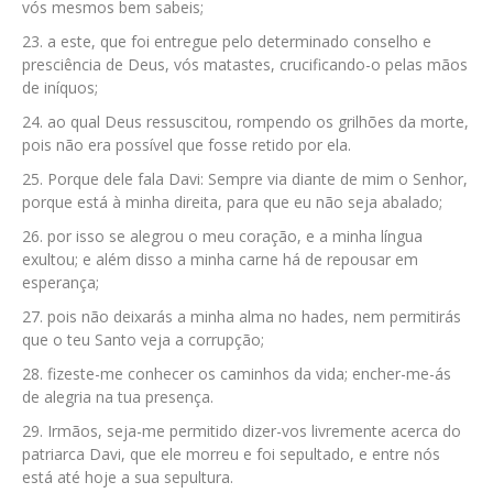
vós mesmos bem sabeis;
a este, que foi entregue pelo determinado conselho e
presciência de Deus, vós matastes, crucificando-o pelas mãos
de iníquos;
ao qual Deus ressuscitou, rompendo os grilhões da morte,
pois não era possível que fosse retido por ela.
Porque dele fala Davi: Sempre via diante de mim o Senhor,
porque está à minha direita, para que eu não seja abalado;
por isso se alegrou o meu coração, e a minha língua
exultou; e além disso a minha carne há de repousar em
esperança;
pois não deixarás a minha alma no hades, nem permitirás
que o teu Santo veja a corrupção;
fizeste-me conhecer os caminhos da vida; encher-me-ás
de alegria na tua presença.
Irmãos, seja-me permitido dizer-vos livremente acerca do
patriarca Davi, que ele morreu e foi sepultado, e entre nós
está até hoje a sua sepultura.