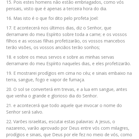
Pois estes homens não estão embriagados, como vós
pensais, visto que é apenas a terceira hora do dia.
Mas isto é o que foi dito pelo profeta Joel:
E acontecerá nos últimos dias, diz o Senhor, que
derramarei do meu Espírito sobre toda a carne; e os vossos
filhos e as vossas filhas profetizarão, os vossos mancebos
terão visões, os vossos anciãos terão sonhos;
e sobre os meus servos e sobre as minhas servas
derramarei do meu Espírito naqueles dias, e eles profetizarão.
E mostrarei prodígios em cima no céu; e sinais embaixo na
terra, sangue, fogo e vapor de fumaça.
O sol se converterá em trevas, e a lua em sangue, antes
que venha o grande e glorioso dia do Senhor.
e acontecerá que todo aquele que invocar o nome do
Senhor será salvo.
Varões israelitas, escutai estas palavras: A Jesus, o
nazareno, varão aprovado por Deus entre vós com milagres,
prodígios e sinais, que Deus por ele fez no meio de vós, como