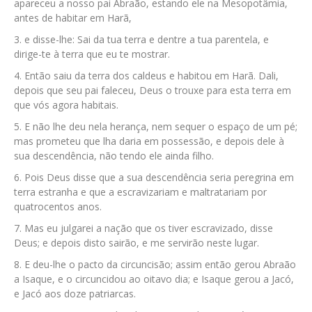
apareceu a nosso pai Abraão, estando ele na Mesopotâmia,
antes de habitar em Harã,
e disse-lhe: Sai da tua terra e dentre a tua parentela, e
dirige-te à terra que eu te mostrar.
Então saiu da terra dos caldeus e habitou em Harã. Dali,
depois que seu pai faleceu, Deus o trouxe para esta terra em
que vós agora habitais.
E não lhe deu nela herança, nem sequer o espaço de um pé;
mas prometeu que lha daria em possessão, e depois dele à
sua descendência, não tendo ele ainda filho.
Pois Deus disse que a sua descendência seria peregrina em
terra estranha e que a escravizariam e maltratariam por
quatrocentos anos.
Mas eu julgarei a nação que os tiver escravizado, disse
Deus; e depois disto sairão, e me servirão neste lugar.
E deu-lhe o pacto da circuncisão; assim então gerou Abraão
a Isaque, e o circuncidou ao oitavo dia; e Isaque gerou a Jacó,
e Jacó aos doze patriarcas.