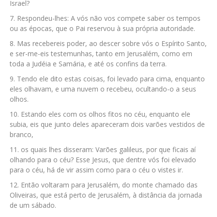
Israel?
Respondeu-lhes: A vós não vos compete saber os tempos
ou as épocas, que o Pai reservou à sua própria autoridade.
Mas recebereis poder, ao descer sobre vós o Espírito Santo,
e ser-me-eis testemunhas, tanto em Jerusalém, como em
toda a Judéia e Samária, e até os confins da terra.
Tendo ele dito estas coisas, foi levado para cima, enquanto
eles olhavam, e uma nuvem o recebeu, ocultando-o a seus
olhos.
Estando eles com os olhos fitos no céu, enquanto ele
subia, eis que junto deles apareceram dois varões vestidos de
branco,
os quais lhes disseram: Varões galileus, por que ficais aí
olhando para o céu? Esse Jesus, que dentre vós foi elevado
para o céu, há de vir assim como para o céu o vistes ir.
Então voltaram para Jerusalém, do monte chamado das
Oliveiras, que está perto de Jerusalém, à distância da jornada
de um sábado.