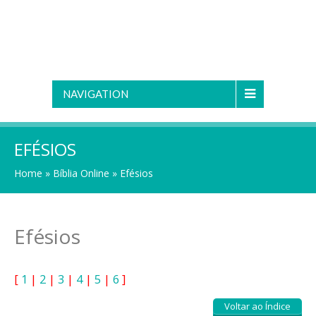
NAVIGATION
EFÉSIOS
Home
»
Bíblia Online
»
Efésios
Efésios
[
1
|
2
|
3
|
4
|
5
|
6
]
Voltar ao Índice