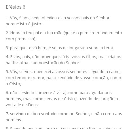
Efésios 6
Vós, filhos, sede obedientes a vossos pais no Senhor,
porque isto é justo.
Honra a teu pai e a tua mãe (que é o primeiro mandamento
com promessa),
para que te vá bem, e sejas de longa vida sobre a terra.
E vós, pais, não provoqueis à ira vossos filhos, mas criai-os
na disciplina e admoestação do Senhor.
Vós, servos, obedecei a vossos senhores segundo a carne,
com temor e tremor, na sinceridade de vosso coração, como
a Cristo,
não servindo somente à vista, como para agradar aos
homens, mas como servos de Cristo, fazendo de coração a
vontade de Deus,
servindo de boa vontade como ao Senhor, e não como aos
homens.
Sabendo que cada um, seja escravo, seja livre, receberá do