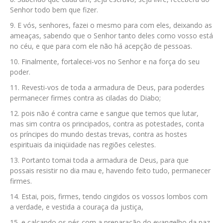
Senhor todo bem que fizer.
E vós, senhores, fazei o mesmo para com eles, deixando as
ameaças, sabendo que o Senhor tanto deles como vosso está
no céu, e que para com ele não há acepção de pessoas.
Finalmente, fortalecei-vos no Senhor e na força do seu
poder.
Revesti-vos de toda a armadura de Deus, para poderdes
permanecer firmes contra as ciladas do Diabo;
pois não é contra carne e sangue que temos que lutar,
mas sim contra os principados, contra as potestades, conta
os príncipes do mundo destas trevas, contra as hostes
espirituais da iniqüidade nas regiões celestes.
Portanto tomai toda a armadura de Deus, para que
possais resistir no dia mau e, havendo feito tudo, permanecer
firmes.
Estai, pois, firmes, tendo cingidos os vossos lombos com
a verdade, e vestida a couraça da justiça,
e calçando os pés com a preparação do evangelho da paz,