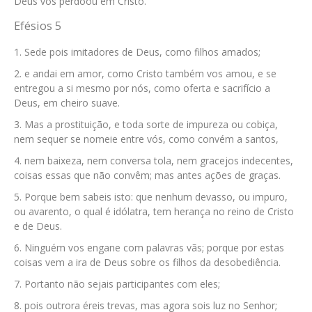
Deus vos perdoou em Cristo.
Efésios 5
Sede pois imitadores de Deus, como filhos amados;
e andai em amor, como Cristo também vos amou, e se
entregou a si mesmo por nós, como oferta e sacrifício a
Deus, em cheiro suave.
Mas a prostituição, e toda sorte de impureza ou cobiça,
nem sequer se nomeie entre vós, como convém a santos,
nem baixeza, nem conversa tola, nem gracejos indecentes,
coisas essas que não convêm; mas antes ações de graças.
Porque bem sabeis isto: que nenhum devasso, ou impuro,
ou avarento, o qual é idólatra, tem herança no reino de Cristo
e de Deus.
Ninguém vos engane com palavras vãs; porque por estas
coisas vem a ira de Deus sobre os filhos da desobediência.
Portanto não sejais participantes com eles;
pois outrora éreis trevas, mas agora sois luz no Senhor;