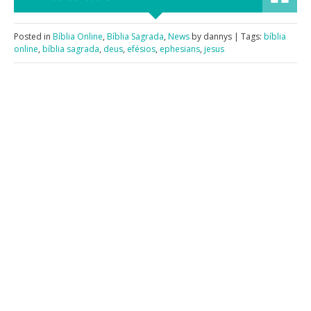
Posted in
Bíblia Online
,
Bíblia Sagrada
,
News
by dannys | Tags:
bíblia
online
,
bíblia sagrada
,
deus
,
efésios
,
ephesians
,
jesus