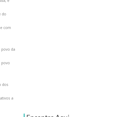
udá, e
e do
ade com
o povo da
o povo
o dos
ativos a