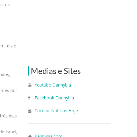
os os
o
im, diz o
Medias e Sites
tados,
Youtube Dannybia
irdes por
Facebook Dannybia
Tricolor Notícias Hoje
três dias
de Israel,
dannybia.com