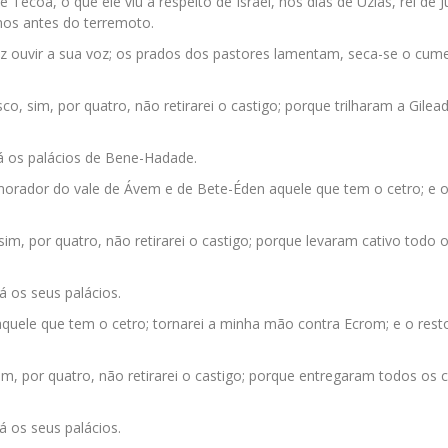
Tecoa, o que ele viu a respeito de Israel, nos dias de Uzias, rei de J
 anos antes do terremoto.
az ouvir a sua voz; os prados dos pastores lamentam, seca-se o cum
o, sim, por quatro, não retirarei o castigo; porque trilharam a Gile
rá os palácios de Bene-Hadade.
morador do vale de Ávem e de Bete-Éden aquele que tem o cetro; e 
sim, por quatro, não retirarei o castigo; porque levaram cativo todo 
á os seus palácios.
uele que tem o cetro; tornarei a minha mão contra Ecrom; e o rest
im, por quatro, não retirarei o castigo; porque entregaram todos os c
á os seus palácios.