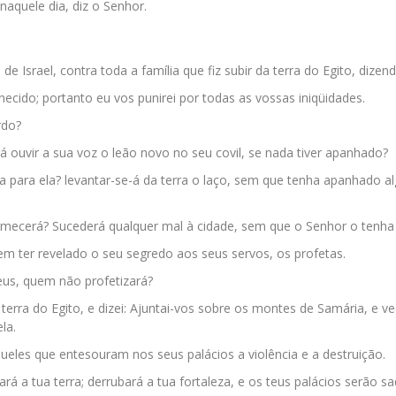
naquele dia, diz o Senhor.
de Israel, contra toda a família que fiz subir da terra do Egito, dizend
hecido; portanto eu vos punirei por todas as vossas iniqüidades.
rdo?
 ouvir a sua voz o leão novo no seu covil, se nada tiver apanhado?
ha para ela? levantar-se-á da terra o laço, sem que tenha apanhado 
emecerá? Sucederá qualquer mal à cidade, sem que o Senhor o tenha 
m ter revelado o seu segredo aos seus servos, os profetas.
us, quem não profetizará?
terra do Egito, e dizei: Ajuntai-vos sobre os montes de Samária, e v
la.
ueles que entesouram nos seus palácios a violência e a destruição.
rá a tua terra; derrubará a tua fortaleza, e os teus palácios serão s