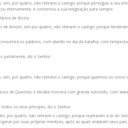
 sim, por quatro, não retirarei o castigo; porque perseguiu a seu ir
açou eternamente, e conservou a sua indignação para sempre.
lácios de Bozra.
os de Amom, sim por quatro, não retirarei o castigo; porque fendera
consumirá os palácios, com alarido no dia da batalha, com tempesta
pes juntamente, diz o Senhor.
 sim, por quatro, não retirarei o castigo; porque queimou os ossos d
lácios de Queriote; e Moabe morrerá com grande estrondo, com alari
 todos os seus príncipes, diz o Senhor.
m, por quatro, não retirarei o castigo; porque rejeitaram a lei do Sen
ganar por suas próprias mentiras, após as quais andaram seus pais.