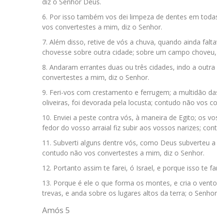
diz o Senhor Deus.
Por isso também vos dei limpeza de dentes em todas
vos convertestes a mim, diz o Senhor.
Além disso, retive de vós a chuva, quando ainda falt
chovesse sobre outra cidade; sobre um campo choveu, 
Andaram errantes duas ou três cidades, indo a outr
convertestes a mim, diz o Senhor.
Feri-vos com crestamento e ferrugem; a multidão das
oliveiras, foi devorada pela locusta; contudo não vos c
Enviei a peste contra vós, à maneira de Egito; os v
fedor do vosso arraial fiz subir aos vossos narizes; co
Subverti alguns dentre vós, como Deus subverteu 
contudo não vos convertestes a mim, diz o Senhor.
Portanto assim te farei, ó Israel, e porque isso te f
Porque é ele o que forma os montes, e cria o vent
trevas, e anda sobre os lugares altos da terra; o Senh
Amós 5