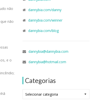
tudo não
dannybia.com/danny
dannybia.com/winner
e que não
dannybia.com/blog
ossas
dannybia@dannybia.com
sos, e o
dannybia@hotmail.com
incêndio;
Categorias
Categorias
anhã