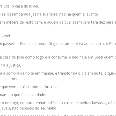
 vós, ó casa de Israel.
ar-se; desamparada jaz na sua terra; não há quem a levante.
em mil terá de resto cem, e aquela da qual saem cem terá dez para 
 vivei.
 passeis a Berseba; porque Gilgal certamente irá ao cativeiro, e Bete
a na casa de José como fogo e a consuma, e não haja em Betel quem 
rra a justiça,
rna a sombra da noite em manhã, e transforma o dia em noite; o que
o seu nome.
e que vem a ruína sobre a fortaleza.
nam ao que fala a verdade.
ibuto de trigo, embora tenhais edificado casas de pedras lavradas, não
jáveis, não bebereis do seu vinho.