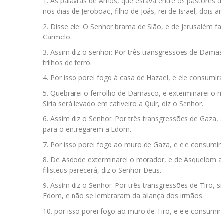
As palavras de Amós, que estava entre os pastores de 
nos dias de Jeroboão, filho de Joás, rei de Israel, dois
Disse ele: O Senhor brama de Sião, e de Jerusalém f
Carmelo.
Assim diz o senhor: Por três transgressões de Damasc
trilhos de ferro.
Por isso porei fogo à casa de Hazael, e ele consumi
Quebrarei o ferrolho de Damasco, e exterminarei o 
Síria será levado em cativeiro a Quir, diz o Senhor.
Assim diz o Senhor: Por três transgressões de Gaza, 
para o entregarem a Edom.
Por isso porei fogo ao muro de Gaza, e ele consumir
De Asdode exterminarei o morador, e de Asquelom aq
filisteus perecerá, diz o Senhor Deus.
Assim diz o Senhor: Por três transgressões de Tiro, s
Edom, e não se lembraram da aliança dos irmãos.
por isso porei fogo ao muro de Tiro, e ele consumir