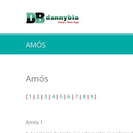
AMÓS
Amós
[
1
|
2
|
3
|
4
|
5
|
6
|
7
|
8
|
9
]
Amós 1