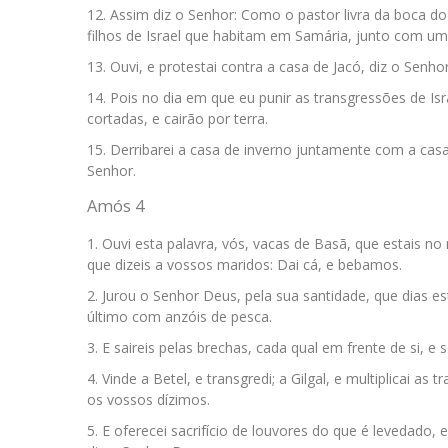
Assim diz o Senhor: Como o pastor livra da boca do
filhos de Israel que habitam em Samária, junto com u
Ouvi, e protestai contra a casa de Jacó, diz o Senh
Pois no dia em que eu punir as transgressões de Isr
cortadas, e cairão por terra.
Derribarei a casa de inverno juntamente com a casa
Senhor.
Amós 4
Ouvi esta palavra, vós, vacas de Basã, que estais n
que dizeis a vossos maridos: Dai cá, e bebamos.
Jurou o Senhor Deus, pela sua santidade, que dias es
último com anzóis de pesca.
E saireis pelas brechas, cada qual em frente de si, e
Vinde a Betel, e transgredi; a Gilgal, e multiplicai as
os vossos dízimos.
E oferecei sacrifício de louvores do que é levedado, e 