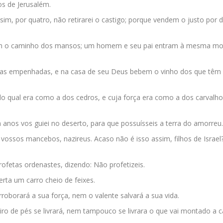
os de Jerusalém.
 sim, por quatro, não retirarei o castigo; porque vendem o justo por d
tem o caminho dos mansos; um homem e seu pai entram à mesma mo
pas empenhadas, e na casa de seu Deus bebem o vinho dos que têm 
 do qual era como a dos cedros, e cuja força era como a dos carvalh
a anos vos guiei no deserto, para que possuísseis a terra do amorreu.
s vossos mancebos, nazireus. Acaso não é isso assim, filhos de Israel?
ofetas ordenastes, dizendo: Não profetizeis.
rta um carro cheio de feixes.
rroborará a sua força, nem o valente salvará a sua vida.
iro de pés se livrará, nem tampouco se livrara o que vai montado a c