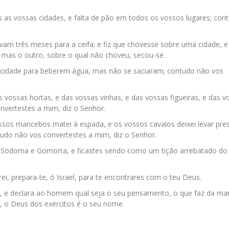
 as vossas cidades, e falta de pão em todos os vossos lugares; con
avam três meses para a ceifa; e fiz que chovesse sobre uma cidade, 
mas o outro, sobre o qual não choveu, secou-se.
a cidade para beberem água, mas não se saciaram; contudo não vos
 vossas hortas, e das vossas vinhas, e das vossas figueiras, e das v
onvertestes a mim, diz o Senhor.
ossos mancebos matei à espada, e os vossos cavalos deixei levar pre
ntudo não vos convertestes a mim, diz o Senhor.
a Sodoma e Gomorra, e ficastes sendo como um tição arrebatado do 
arei, prepara-te, ó Israel, para te encontrares com o teu Deus.
o, e declara ao homem qual seja o seu pensamento, o que faz da m
or, o Deus dos exércitos é o seu nome.