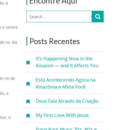
Encontre Aqui
mão à
m o ventre
Posts Recentes
de no dia
It’s Happening Now in the
Amazon — and It Affects You
o rei de
Está Acontecendo Agora na
Amazônia e Afeta Você
do, e
Deus Fala Através da Criação
My First Love With Jesus
hor, e
Flash Back Music 70’s, 80’s e