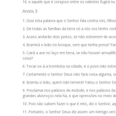
e aquele que é corajoso entre os valentes fugirá nu 
Amós 3
Ouvi esta palavra que o Senhor fala contra vós, filhos 
De todas as famílias da terra só a vós vos tenho con
Acaso andarão dois juntos, se não estiverem de aco
Bramirá o leão no bosque, sem que tenha presa? Fará
Cairá a ave no laço em terra, se não houver armadil
coisa?
Tocar-se-á a trombeta na cidade, e o povo não estr
Certamente o Senhor Deus não fará coisa alguma, se
Bramiu o leão, quem não temerá? Falou o Senhor De
Proclamai nos palácios de Asdode, e nos palácios da 
grandes alvoroços nela há, e que opressões no meio de
Pois não sabem fazer o que é reto, diz o Senhor, aq
Portanto, o Senhor Deus diz assim: um inimigo cerca