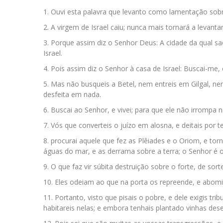
Ouvi esta palavra que levanto como lamentação sobre
A virgem de Israel caiu; nunca mais tornará a levant
Porque assim diz o Senhor Deus: A cidade da qual sa
Israel.
Pois assim diz o Senhor à casa de Israel: Buscai-me, e
Mas não busqueis a Betel, nem entreis em Gilgal, nem
desfeita em nada.
Buscai ao Senhor, e vivei; para que ele não irromp
Vós que converteis o juízo em alosna, e deitais por te
procurai aquele que fez as Plêiades e o Oriom, e to
águas do mar, e as derrama sobre a terra; o Senhor é 
O que faz vir súbita destruição sobre o forte, de sort
Eles odeiam ao que na porta os repreende, e abomi
Portanto, visto que pisais o pobre, e dele exigis tr
habitareis nelas; e embora tenhais plantado vinhas dese