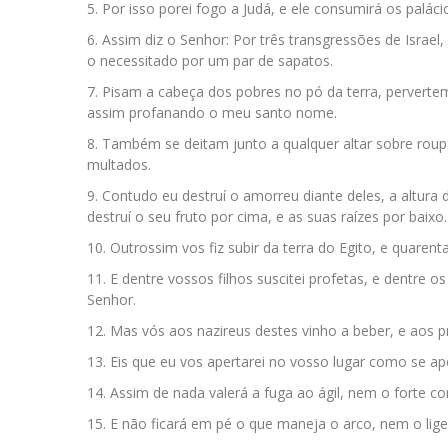
Por isso porei fogo a Judá, e ele consumirá os paláci
Assim diz o Senhor: Por três transgressões de Israel,
o necessitado por um par de sapatos.
Pisam a cabeça dos pobres no pó da terra, perver
assim profanando o meu santo nome.
Também se deitam junto a qualquer altar sobre rou
multados.
Contudo eu destruí o amorreu diante deles, a altura
destruí o seu fruto por cima, e as suas raízes por baixo.
Outrossim vos fiz subir da terra do Egito, e quarent
E dentre vossos filhos suscitei profetas, e dentre o
Senhor.
Mas vós aos nazireus destes vinho a beber, e aos pr
Eis que eu vos apertarei no vosso lugar como se ape
Assim de nada valerá a fuga ao ágil, nem o forte co
E não ficará em pé o que maneja o arco, nem o lige