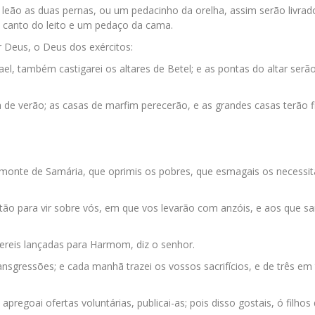
 leão as duas pernas, ou um pedacinho da orelha, assim serão livrad
m canto do leito e um pedaço da cama.
or Deus, o Deus dos exércitos:
ael, também castigarei os altares de Betel; e as pontas do altar serã
 de verão; as casas de marfim perecerão, e as grandes casas terão f
o monte de Samária, que oprimis os pobres, que esmagais os necessi
tão para vir sobre vós, em que vos levarão com anzóis, e aos que sa
 sereis lançadas para Harmom, diz o senhor.
 transgressões; e cada manhã trazei os vossos sacrifícios, e de três em 
apregoai ofertas voluntárias, publicai-as; pois disso gostais, ó filhos 