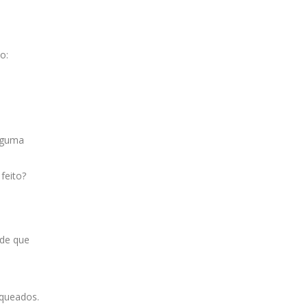
o:
alguma
feito?
ede que
aqueados.