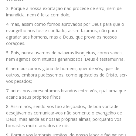
Porque a nossa exortação não procede de erro, nem de
imundícia, nem é feita com dolo;
mas, assim como fomos aprovados por Deus para que o
evangelho nos fosse confiado, assim falamos, não para
agradar aos homens, mas a Deus, que prova os nossos
corações.
Pois, nunca usamos de palavras lisonjeiras, como sabeis,
nem agimos com intuitos gananciosos. Deus é testemunha,
nem buscamos glória de homens, quer de vós, quer de
outros, embora pudéssemos, como apóstolos de Cristo, ser-
vos pesados;
antes nos apresentamos brandos entre vós, qual ama que
acaricia seus próprios filhos.
Assim nós, sendo-vos tão afeiçoados, de boa vontade
desejávamos comunicar-vos não somente o evangelho de
Deus, mas ainda as nossas próprias almas; porquanto vos
tornastes muito amados de nós.
Porque vos lembrais, irmãos, do nosso labor e fadiga; pois,