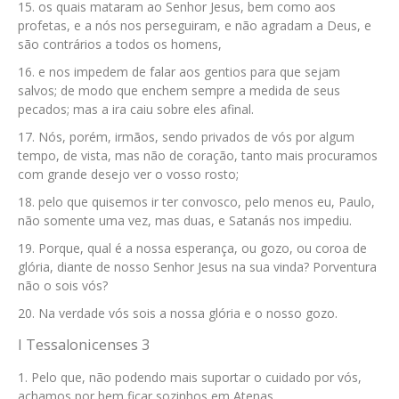
os quais mataram ao Senhor Jesus, bem como aos
profetas, e a nós nos perseguiram, e não agradam a Deus, e
são contrários a todos os homens,
e nos impedem de falar aos gentios para que sejam
salvos; de modo que enchem sempre a medida de seus
pecados; mas a ira caiu sobre eles afinal.
Nós, porém, irmãos, sendo privados de vós por algum
tempo, de vista, mas não de coração, tanto mais procuramos
com grande desejo ver o vosso rosto;
pelo que quisemos ir ter convosco, pelo menos eu, Paulo,
não somente uma vez, mas duas, e Satanás nos impediu.
Porque, qual é a nossa esperança, ou gozo, ou coroa de
glória, diante de nosso Senhor Jesus na sua vinda? Porventura
não o sois vós?
Na verdade vós sois a nossa glória e o nosso gozo.
I Tessalonicenses 3
Pelo que, não podendo mais suportar o cuidado por vós,
achamos por bem ficar sozinhos em Atenas,