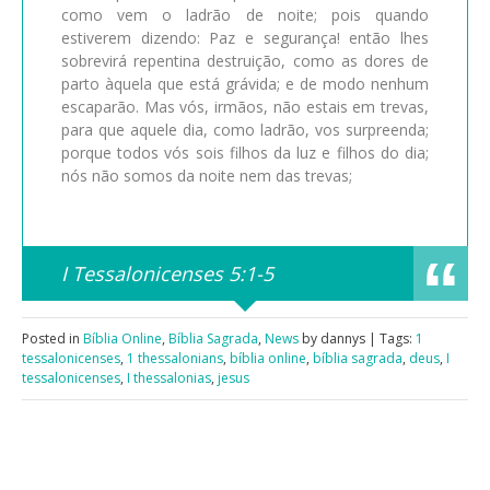
como vem o ladrão de noite; pois quando
estiverem dizendo: Paz e segurança! então lhes
sobrevirá repentina destruição, como as dores de
parto àquela que está grávida; e de modo nenhum
escaparão. Mas vós, irmãos, não estais em trevas,
para que aquele dia, como ladrão, vos surpreenda;
porque todos vós sois filhos da luz e filhos do dia;
nós não somos da noite nem das trevas;
I Tessalonicenses 5:1-5
Posted in
Bíblia Online
,
Bíblia Sagrada
,
News
by dannys | Tags:
1
tessalonicenses
,
1 thessalonians
,
bíblia online
,
bíblia sagrada
,
deus
,
I
tessalonicenses
,
I thessalonias
,
jesus