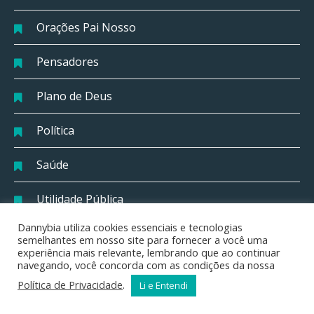
Orações Pai Nosso
Pensadores
Plano de Deus
Política
Saúde
Utilidade Pública
Dannybia utiliza cookies essenciais e tecnologias
semelhantes em nosso site para fornecer a você uma
Áudios para Curtir
experiência mais relevante, lembrando que ao continuar
navegando, você concorda com as condições da nossa
Tocador
Política de Privacidade
.
Li e Entendi
00:00
00:00
de