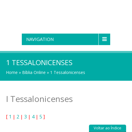
NAVIGATION
1 TESSALONICENSES
Home
»
Bíblia Online
»
1 Tessalonicenses
I Tessalonicenses
[
1
|
2
|
3
|
4
|
5
]
Voltar ao Índice