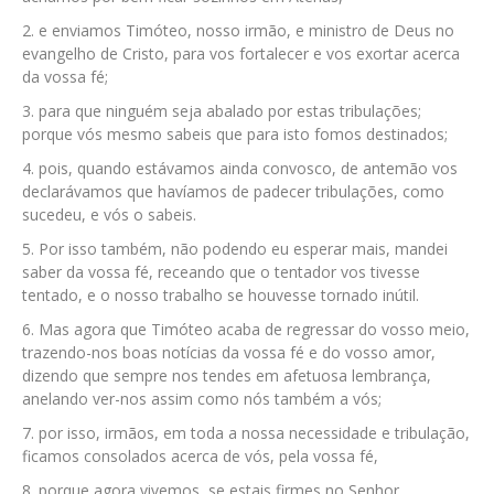
e enviamos Timóteo, nosso irmão, e ministro de Deus no
evangelho de Cristo, para vos fortalecer e vos exortar acerca
da vossa fé;
para que ninguém seja abalado por estas tribulações;
porque vós mesmo sabeis que para isto fomos destinados;
pois, quando estávamos ainda convosco, de antemão vos
declarávamos que havíamos de padecer tribulações, como
sucedeu, e vós o sabeis.
Por isso também, não podendo eu esperar mais, mandei
saber da vossa fé, receando que o tentador vos tivesse
tentado, e o nosso trabalho se houvesse tornado inútil.
Mas agora que Timóteo acaba de regressar do vosso meio,
trazendo-nos boas notícias da vossa fé e do vosso amor,
dizendo que sempre nos tendes em afetuosa lembrança,
anelando ver-nos assim como nós também a vós;
por isso, irmãos, em toda a nossa necessidade e tribulação,
ficamos consolados acerca de vós, pela vossa fé,
porque agora vivemos, se estais firmes no Senhor.