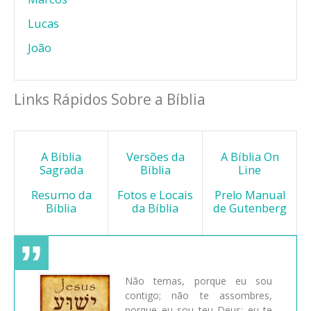
Lucas
João
Links Rápidos Sobre a Bíblia
A Bíblia
Versões da
A Bíblia On
Sagrada
Bíblia
Line
Resumo da
Fotos e Locais
Prelo Manual
Bíblia
da Bíblia
de Gutenberg
Não temas, porque eu sou
contigo; não te assombres,
porque eu sou teu Deus; eu te