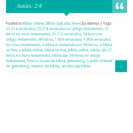
Isaías: 2:4
Posted in
Bíblia Online
,
Bíblia Sagrada
,
News
by dannys | Tags:
23.214 versículos
,
23.214 versículos no antigo testamento
,
27
livros no novo testamento
,
31.173 versículos
,
39 livros no
antigo testamento
,
66 livros
,
7.959 versículos
,
7.959 versículos
no novo testamento
,
a bíblia é composta por 66 livros
,
a bíblia
on line
,
a bíblia online
,
bíblia on line
,
bíblia online
,
bíblia são 27
livros no novo testamento
,
bíblia são 39 livros no antigo
testamento
,
fotos e locais da bíblia
,
gutenberg
,
o prelo manual
de gutenberg
,
resumo da bíblia
,
versões da bíblia