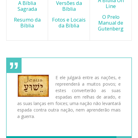
A Bíblia On
A Bíblia
Versões da
Line
Sagrada
Bíblia
O Prelo
Resumo da
Fotos e Locais
Manual de
Bíblia
da Bíblia
Gutenberg
E ele julgará entre as nações, e
repreenderá a muitos povos; e
estes converterão as suas
espadas em relhas de arado, e
as suas lanças em foices; uma nação não levantará
espada contra outra nação, nem aprenderão mais
a guerra.