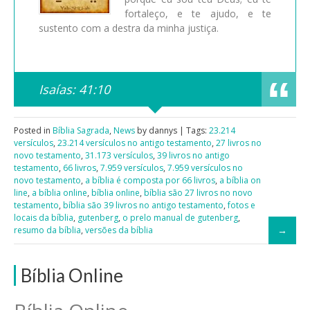
fortaleço, e te ajudo, e te
sustento com a destra da minha justiça.
Isaías: 41:10
Posted in
Bíblia Sagrada
,
News
by dannys | Tags:
23.214
versículos
,
23.214 versículos no antigo testamento
,
27 livros no
novo testamento
,
31.173 versículos
,
39 livros no antigo
testamento
,
66 livros
,
7.959 versículos
,
7.959 versículos no
novo testamento
,
a bíblia é composta por 66 livros
,
a bíblia on
line
,
a bíblia online
,
bíblia online
,
bíblia são 27 livros no novo
testamento
,
bíblia são 39 livros no antigo testamento
,
fotos e
locais da bíblia
,
gutenberg
,
o prelo manual de gutenberg
,
resumo da bíblia
,
versões da bíblia
Bíblia Online