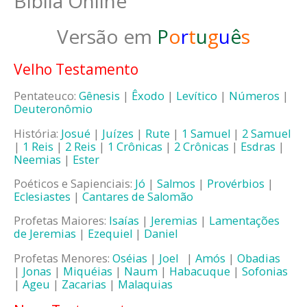
Bíblia Online
Versão em
P
o
r
t
u
g
u
ê
s
Velho Testamento
Pentateuco:
Gênesis
|
Êxodo
|
Levítico
|
Números
|
Deuteronômio
História:
Josué
|
Juízes
|
Rute
|
1 Samuel
|
2 Samuel
|
1 Reis
|
2 Reis
|
1 Crônicas
|
2 Crônicas
|
Esdras
|
Neemias
|
Ester
Poéticos e Sapienciais:
Jó
|
Salmos
|
Provérbios
|
Eclesiastes
|
Cantares de Salomão
Profetas Maiores:
Isaías
|
Jeremias
|
Lamentações
de Jeremias
|
Ezequiel
|
Daniel
Profetas Menores:
Oséias
|
Joel
|
Amós
|
Obadias
|
Jonas
|
Miquéias
|
Naum
|
Habacuque
|
Sofonias
|
Ageu
|
Zacarias
|
Malaquias