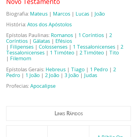
Novo Testamento
Biografia:
Mateus
|
Marcos
|
Lucas
|
João
História:
Atos dos Apóstolos
Epístolas Paulinas:
Romanos
|
1 Coríntios
|
2
Coríntios
|
Gálatas
|
Efésios
|
Filipenses
|
Colossenses
|
1 Tessalonicenses
|
2
Tessalonicenses
|
1 Timóteo
|
2 Timóteo
|
Tito
|
Filemom
Epístolas Gerais:
Hebreus
|
Tiago
|
1 Pedro
|
2
Pedro
|
1 João
|
2 João
|
3 João
|
Judas
Profecias:
Apocalipse
Links Rápidos