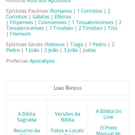
História:
Atos dos Apóstolos
Epístolas Paulinas:
Romanos
|
1 Coríntios
|
2
Coríntios
|
Gálatas
|
Efésios
|
Filipenses
|
Colossenses
|
1 Tessalonicenses
|
2
Tessalonicenses
|
1 Timóteo
|
2 Timóteo
|
Tito
|
Filemom
Epístolas Gerais:
Hebreus
|
Tiago
|
1 Pedro
|
2
Pedro
|
1 João
|
2 João
|
3 João
|
Judas
Profecias:
Apocalipse
Links Rápidos
A Bíblia On
A Bíblia
Versões da
Line
Sagrada
Bíblia
O Prelo
Resumo da
Fotos e Locais
Manual de