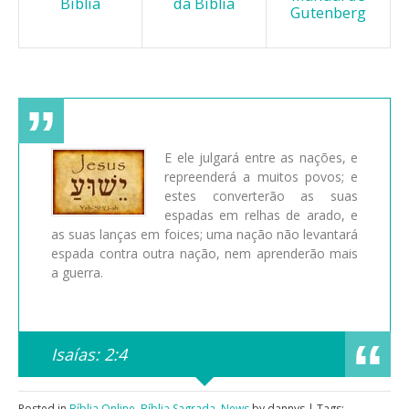
Bíblia
da Bíblia
Gutenberg
E ele julgará entre as nações, e
repreenderá a muitos povos; e
estes converterão as suas
espadas em relhas de arado, e
as suas lanças em foices; uma nação não levantará
espada contra outra nação, nem aprenderão mais
a guerra.
Isaías: 2:4
Posted in
Bíblia Online
,
Bíblia Sagrada
,
News
by dannys | Tags: