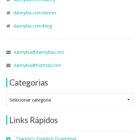
dannybia.com/winner
dannybia.com/blog
dannybia@dannybia.com
dannybia@hotmail.com
Categorias
Categorias
Links Rápidos
Danny’s English Grammar