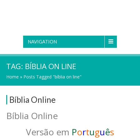
NAVIGATION
TAG:
BÍBLIA ON LINE
Home
»
Posts Tagged "bíblia on line"
Bíblia Online
Bíblia Online
Versão em
P
o
r
t
u
g
u
ê
s