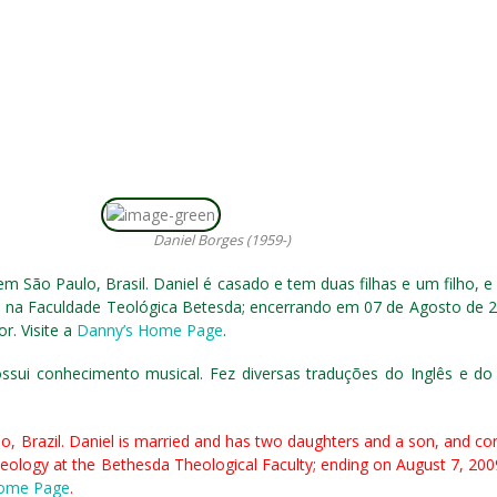
Daniel Borges (1959-)
m São Paulo, Brasil. Daniel é casado e tem duas filhas e um filho, 
gia na Faculdade Teológica Betesda; encerrando em 07 de Agosto de 
r. Visite a
Danny’s Home Page
.
sui conhecimento musical. Fez diversas traduções do Inglês e do
lo, Brazil. Daniel is married and has two daughters and a son, and c
eology at the Bethesda Theological Faculty; ending on August 7, 2009
Home Page
.