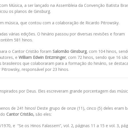
com Música, a ser lançado na Assembleia da Convenção Batista Brasi
icou os planos de Ginsburg.
om música, que contou com a colaboração de Ricardo Pitrowsky.
çadas várias edições. O hinário passou por diversas revisões e foram
 contém 581 hinos.
 para o Cantor Cristão foram
Salomão Ginsburg
, com 104 hinos, send
autores, e
William Edwin Entzminger
, com 72 hinos, sendo que 16 são
 brasileiros que colaboraram para a formação do hinário, se desta
 Pitrowsky, responsável por 23 hinos.
spirados por Deus. Eles escreveram grande porcentagem das músi
s de 241 hinos! Deste grupo de onze (11), cinco (5) deles eram ba
s do
Cantor Cristão,
são eles:
1970, e “Se os Hinos Falassem”, vol. 2, páginas 11 a 15 e vol. 3, pág