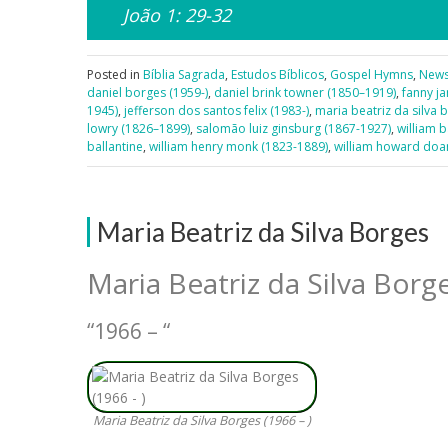
João 1: 29-32
Posted in
Bíblia Sagrada
,
Estudos Bíblicos
,
Gospel Hymns
,
New
daniel borges (1959-)
,
daniel brink towner (1850–1919)
,
fanny j
1945)
,
jefferson dos santos felix (1983-)
,
maria beatriz da silva 
lowry (1826–1899)
,
salomão luiz ginsburg (1867-1927)
,
william 
ballantine
,
william henry monk (1823-1889)
,
william howard doa
Maria Beatriz da Silva Borges
Maria Beatriz da Silva Borg
“1966 – “
Maria Beatriz da Silva Borges (1966 – )