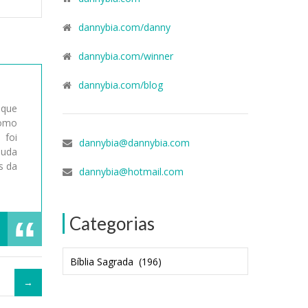
dannybia.com/danny
dannybia.com/winner
dannybia.com/blog
 que
como
 foi
dannybia@dannybia.com
muda
s da
dannybia@hotmail.com
Categorias
Categorias