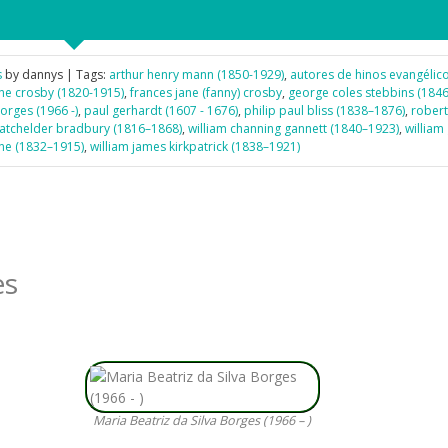
s
by dannys | Tags:
arthur henry mann (1850-1929)
,
autores de hinos evangélic
ane crosby (1820-1915)
,
frances jane (fanny) crosby
,
george coles stebbins (184
borges (1966 -)
,
paul gerhardt (1607 - 1676)
,
philip paul bliss (1838–1876)
,
robert
batchelder bradbury (1816–1868)
,
william channing gannett (1840–1923)
,
william 
ne (1832–1915)
,
william james kirkpatrick (1838–1921)
es
Maria Beatriz da Silva Borges (1966 – )