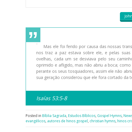
Joh
Mas ele foi ferido por causa das nossas tra
nos traz a paz estava sobre ele, e pelas su
ovelhas, cada um se desviava pelo seu caminho;
oprimido e afligido, mas não abriu a boca; com
perante os seus tosquiadores, assim ele não abri
sua geração considerou que ele fora cortado da t
Isaías 53:5-8
Posted in
Bíblia Sagrada
,
Estudos Bíblicos
,
Gospel Hymns
,
New
evangélicos
,
autores de hinos gospel
,
christian hymns
,
hinos cr