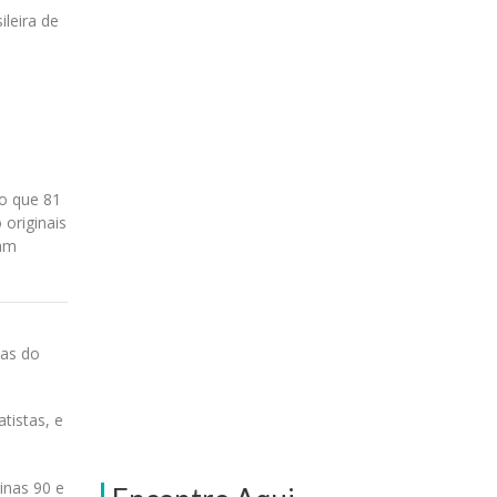
leira de
o que 81
 originais
cam
cas do
tistas, e
inas 90 e