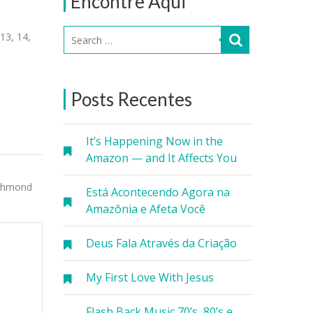
Encontre Aqui
13, 14,
Posts Recentes
It’s Happening Now in the
Amazon — and It Affects You
ichmond
Está Acontecendo Agora na
Amazônia e Afeta Você
Deus Fala Através da Criação
My First Love With Jesus
Flash Back Music 70’s, 80’s e