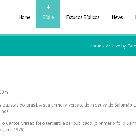
Home
Bíblia
Estudos Bíblicos
News
Home
»
Archive by Cate
os
s Batistas do Brasil. A sua primeira versão, de iniciativa de
Salomão L
inos.
, o Cantor Cristão foi o terceiro a ser publicado (o primeiro foi o Sal
os, em 1876).