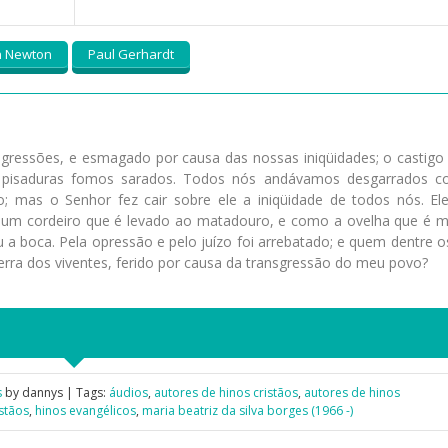
n Newton
Paul Gerhardt
nsgressões, e esmagado por causa das nossas iniqüidades; o castigo
as pisaduras fomos sarados. Todos nós andávamos desgarrados 
 mas o Senhor fez cair sobre ele a iniqüidade de todos nós. Ele
o um cordeiro que é levado ao matadouro, e como a ovelha que é 
u a boca. Pela opressão e pelo juízo foi arrebatado; e quem dentre o
erra dos viventes, ferido por causa da transgressão do meu povo?
s
by dannys | Tags:
áudios
,
autores de hinos cristãos
,
autores de hinos
istãos
,
hinos evangélicos
,
maria beatriz da silva borges (1966 -)