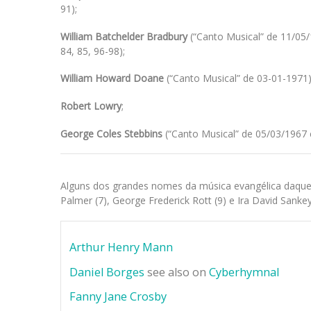
91);
William Batchelder Bradbury
(“Canto Musical” de 11/05/1
84, 85, 96-98);
William Howard Doane
(“Canto Musical” de 03-01-1971)
Robert Lowry
;
George Coles Stebbins
(“Canto Musical” de 05/03/1967 e
Alguns dos grandes nomes da música evangélica daquela
Palmer (7), George Frederick Rott (9) e Ira David Sanke
Arthur Henry Mann
Daniel Borges
see also on
Cyberhymnal
Fanny Jane Crosby