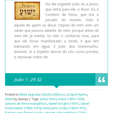
No dia seguinte João viu a Jesus,
que vinha para ele, e disse: Eis o
Cordeiro de Deus, que tira o
pecado do mundo. Este é
aquele de quem eu disse: Depois de mim vem um
varão que passou adiante de mim, porque antes de
mim ele já existia. Eu não o conhecia; mas, para
que ele fosse manifestado a Israel, é que vim
batizando em água. E João deu testemunho,
dizendo: Vi o Espírito descer do céu como pomba,
e repousar sobre ele.
João 1: 29-32
Posted in
Bíblia Sagrada
,
Estudos Bíblicos
,
Gospel Hymns
,
News
by dannys | Tags:
arthur henry mann (1850-1929)
,
autores de hinos evangélicos
,
daniel borges (1959-)
,
daniel
brink towner (1850–1919)
,
fanny jane crosby (1820-1915)
,
frances jane (fanny) crosby
,
george coles stebbins (1846–