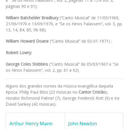
e “Se os Hinos Falassem”, vol. 2, páginas 11 a 15 e vol. 3,
páginas 90 e 91);
William Batchelder Bradbury
(“Canto Musical” de 11/05/1969,
21/06/1970 e 13/09/1970, e “Se os Hinos Falassem”, vol. 3, pp.
13, 14, 84, 85, 96-98);
William Howard Doane
(“Canto Musical” de 03-01-1971) ;
Robert Lowry
;
George Coles Stebbins
(“Canto Musical” de 05/03/1967 e “Se
os Hinos Falassem”, vol. 2, pp. 61 e 62)
Alguns dos grandes nomes da música evangélica daquela
época. Philip Paul Bliss (23 músicas no
Cantor Cristão
),
Horatio Richmond Palmer (7), George Frederick Rott (9) e Ira
David Sankey (42 músicas).
Arthur Henry Mann
John Newton