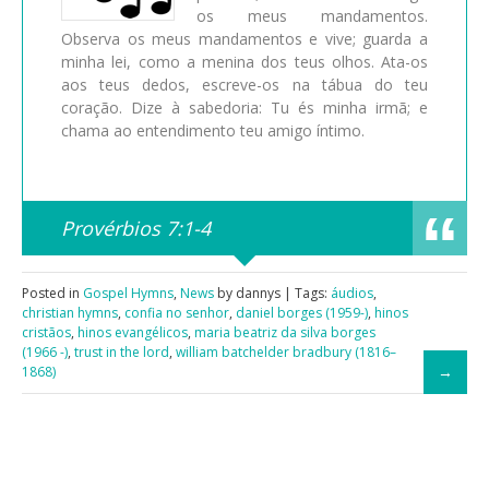
os meus mandamentos.
Observa os meus mandamentos e vive; guarda a
minha lei, como a menina dos teus olhos. Ata-os
aos teus dedos, escreve-os na tábua do teu
coração. Dize à sabedoria: Tu és minha irmã; e
chama ao entendimento teu amigo íntimo.
Provérbios 7:1-4
Posted in
Gospel Hymns
,
News
by dannys | Tags:
áudios
,
christian hymns
,
confia no senhor
,
daniel borges (1959-)
,
hinos
cristãos
,
hinos evangélicos
,
maria beatriz da silva borges
(1966 -)
,
trust in the lord
,
william batchelder bradbury (1816–
1868)