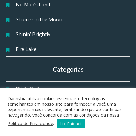
No Man’s Land
Shame on the Moon
Shinin’ Brightly
Fire Lake
Categorias
Bíblia Online
Dannybia utiliza cookies essenciais e tecnologias
Bíblia Sagrada
semelhantes em nosso site para fornecer a você uma
experiência mais relevante, lembrando que ao continuar
navegando, você concorda com as condições da nossa
Curiosidades Bíblicas
Política de Privacidade
.
Li e Entendi
Danny's English Grammar