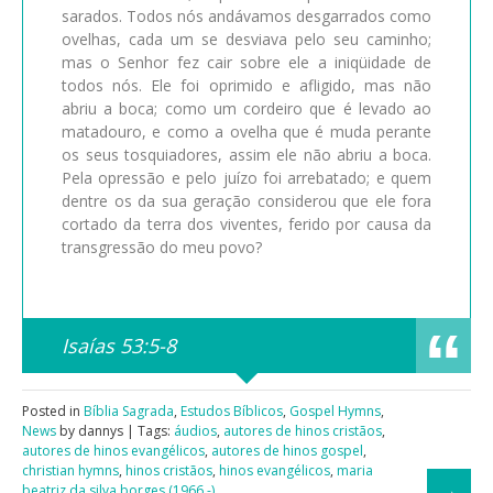
sarados. Todos nós andávamos desgarrados como
ovelhas, cada um se desviava pelo seu caminho;
mas o Senhor fez cair sobre ele a iniqüidade de
todos nós. Ele foi oprimido e afligido, mas não
abriu a boca; como um cordeiro que é levado ao
matadouro, e como a ovelha que é muda perante
os seus tosquiadores, assim ele não abriu a boca.
Pela opressão e pelo juízo foi arrebatado; e quem
dentre os da sua geração considerou que ele fora
cortado da terra dos viventes, ferido por causa da
transgressão do meu povo?
Isaías 53:5-8
Posted in
Bíblia Sagrada
,
Estudos Bíblicos
,
Gospel Hymns
,
News
by dannys | Tags:
áudios
,
autores de hinos cristãos
,
autores de hinos evangélicos
,
autores de hinos gospel
,
christian hymns
,
hinos cristãos
,
hinos evangélicos
,
maria
beatriz da silva borges (1966 -)