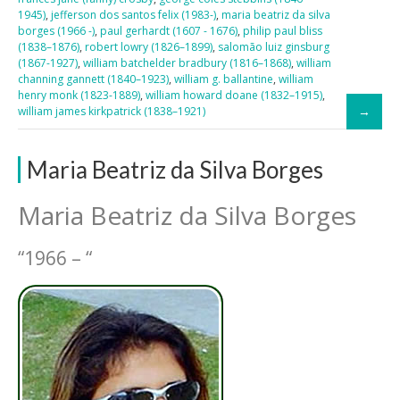
1945)
,
jefferson dos santos felix (1983-)
,
maria beatriz da silva
borges (1966 -)
,
paul gerhardt (1607 - 1676)
,
philip paul bliss
(1838–1876)
,
robert lowry (1826–1899)
,
salomão luiz ginsburg
(1867-1927)
,
william batchelder bradbury (1816–1868)
,
william
channing gannett (1840–1923)
,
william g. ballantine
,
william
henry monk (1823-1889)
,
william howard doane (1832–1915)
,
william james kirkpatrick (1838–1921)
Maria Beatriz da Silva Borges
Maria Beatriz da Silva Borges
“1966 – “