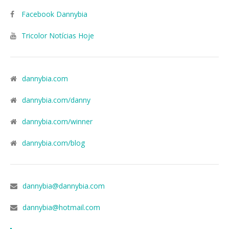
Facebook Dannybia
Tricolor Notícias Hoje
dannybia.com
dannybia.com/danny
dannybia.com/winner
dannybia.com/blog
dannybia@dannybia.com
dannybia@hotmail.com