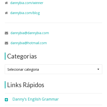
dannybia.com/winner
dannybia.com/blog
dannybia@dannybia.com
dannybia@hotmail.com
Categorias
Categorias
Links Rápidos
Danny’s English Grammar