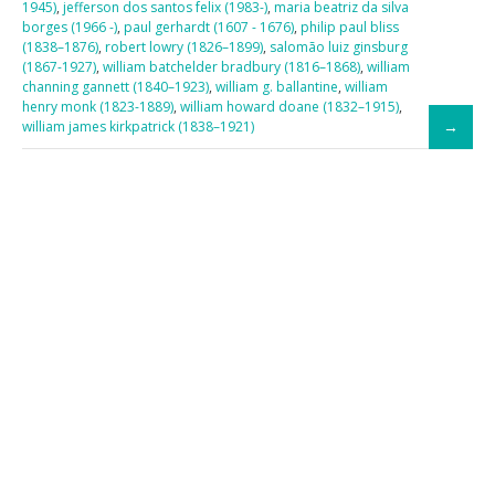
1945)
,
jefferson dos santos felix (1983-)
,
maria beatriz da silva
borges (1966 -)
,
paul gerhardt (1607 - 1676)
,
philip paul bliss
(1838–1876)
,
robert lowry (1826–1899)
,
salomão luiz ginsburg
(1867-1927)
,
william batchelder bradbury (1816–1868)
,
william
channing gannett (1840–1923)
,
william g. ballantine
,
william
henry monk (1823-1889)
,
william howard doane (1832–1915)
,
william james kirkpatrick (1838–1921)