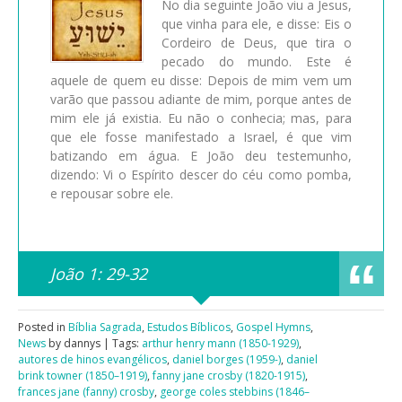
No dia seguinte João viu a Jesus,
que vinha para ele, e disse: Eis o
Cordeiro de Deus, que tira o
pecado do mundo. Este é
aquele de quem eu disse: Depois de mim vem um
varão que passou adiante de mim, porque antes de
mim ele já existia. Eu não o conhecia; mas, para
que ele fosse manifestado a Israel, é que vim
batizando em água. E João deu testemunho,
dizendo: Vi o Espírito descer do céu como pomba,
e repousar sobre ele.
João 1: 29-32
Posted in
Bíblia Sagrada
,
Estudos Bíblicos
,
Gospel Hymns
,
News
by dannys | Tags:
arthur henry mann (1850-1929)
,
autores de hinos evangélicos
,
daniel borges (1959-)
,
daniel
brink towner (1850–1919)
,
fanny jane crosby (1820-1915)
,
frances jane (fanny) crosby
,
george coles stebbins (1846–