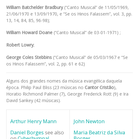
William Batchelder Bradbury
(“Canto Musical” de 11/05/1969,
21/06/1970 e 13/09/1970, e “Se os Hinos Falassem”, vol. 3, pp.
13, 14, 84, 85, 96-98);
William Howard Doane
(“Canto Musical” de 03-01-1971) ;
Robert Lowry
;
George Coles Stebbins
(“Canto Musical” de 05/03/1967 e “Se
os Hinos Falassem”, vol. 2, pp. 61 e 62)
Alguns dos grandes nomes da música evangélica daquela
época. Philip Paul Bliss (23 músicas no
Cantor Cristão
),
Horatio Richmond Palmer (7), George Frederick Rott (9) e Ira
David Sankey (42 músicas).
Arthur Henry Mann
John Newton
Daniel Borges
see also
Maria Beatriz da Silva
on
Cyberhymnal
Borges