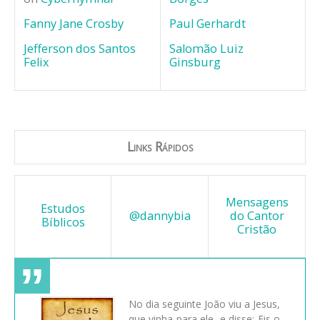
Fanny Jane Crosby
Paul Gerhardt
Jefferson dos Santos
Salomão Luiz
Felix
Ginsburg
Links Rápidos
Mensagens
Estudos
@dannybia
do Cantor
Bíblicos
Cristão
No dia seguinte João viu a Jesus,
que vinha para ele, e disse: Eis o