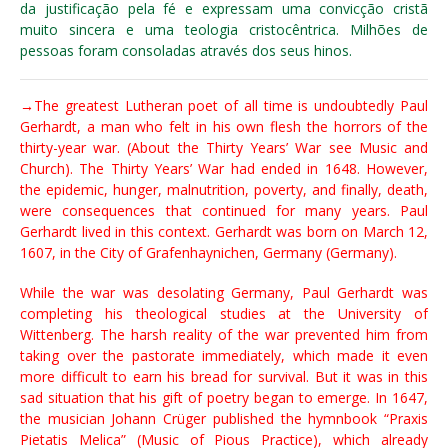
da justificação pela fé e expressam uma convicção cristã
muito sincera e uma teologia cristocêntrica. Milhões de
pessoas foram consoladas através dos seus hinos.
→The greatest Lutheran poet of all time is undoubtedly Paul
Gerhardt, a man who felt in his own flesh the horrors of the
thirty-year war. (About the Thirty Years’ War see Music and
Church). The Thirty Years’ War had ended in 1648. However,
the epidemic, hunger, malnutrition, poverty, and finally, death,
were consequences that continued for many years. Paul
Gerhardt lived in this context. Gerhardt was born on March 12,
1607, in the City of Grafenhaynichen, Germany (Germany).
While the war was desolating Germany, Paul Gerhardt was
completing his theological studies at the University of
Wittenberg. The harsh reality of the war prevented him from
taking over the pastorate immediately, which made it even
more difficult to earn his bread for survival. But it was in this
sad situation that his gift of poetry began to emerge. In 1647,
the musician Johann Crüger published the hymnbook “Praxis
Pietatis Melica” (Music of Pious Practice), which already