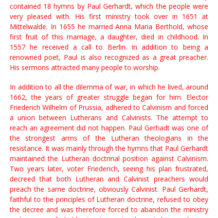
contained 18 hymns by Paul Gerhardt, which the people were
very pleased with. His first ministry took over in 1651 at
Mittelwalde. In 1655 he married Anna Maria Berthold, whose
first fruit of this marriage, a daughter, died in childhood. In
1557 he received a call to Berlin. In addition to being a
renowned poet, Paul is also recognized as a great preacher.
His sermons attracted many people to worship.
In addition to all the dilemma of war, in which he lived, around
1662, the years of greater struggle began for him. Elector
Friederich Wilhelm of Prussia, adhered to Calvinism and forced
a union between Lutherans and Calvinists. The attempt to
reach an agreement did not happen. Paul Gerhadt was one of
the strongest arms of the Lutheran theologians in the
resistance. It was mainly through the hymns that Paul Gerhardt
maintained the Lutheran doctrinal position against Calvinism.
Two years later, voter Friederich, seeing his plan frustrated,
decreed that both Lutheran and Calvinist preachers would
preach the same doctrine, obviously Calvinist. Paul Gerhardt,
faithful to the principles of Lutheran doctrine, refused to obey
the decree and was therefore forced to abandon the ministry