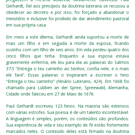
Gerhardt, fiel aos princípios da doutrina luterana se recusou a
obedecer ao decreto e por isso, foi forçado a abandonar o
ministério e inclusive foi proibido de dar atendimento pastoral
em sua própria casa.
Em meio a este dilema, Gerhardt ainda suportou a morte de
mais um filho e em seguida a morte da esposa, ficando
sozinho com um filho de seis anos. Em vida perdeu quatro dos
cinco filhos que tinha. Enquanto a sua esposa estava
gravemente enferma, ele leu para ela as palavras do Salmos
37:5 “Entrega o teu caminho ao Senhor, confia nele, e o mais
ele fará”. Essas palavras o inspiraram a escrever o hino
“Entrega o teu caminho” (Hinário Luterano, 424). Em 1668 foi
chamado para Lübben an der Spree, Spreewald, Alemanha,
Cidade onde faleceu em 27 de Maio de 1676.
Paul Gerhardt escreveu 123 hinos. Na maioria são extensos
com várias estrofes. Sua poesia é de um talento incontestável.
A linguagem é simples, porém, os conteúdos são profundos.
Sua experiência de vida e seu exemplo de fé estão fortemente
marcados neles. O conteúdo deles está firmado na doutrina