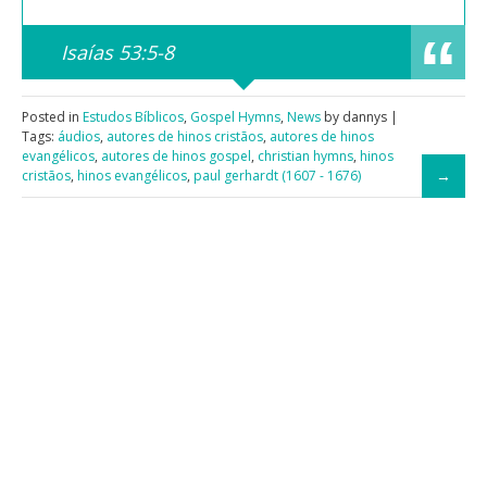
Isaías 53:5-8
Posted in
Estudos Bíblicos
,
Gospel Hymns
,
News
by dannys |
Tags:
áudios
,
autores de hinos cristãos
,
autores de hinos
evangélicos
,
autores de hinos gospel
,
christian hymns
,
hinos
cristãos
,
hinos evangélicos
,
paul gerhardt (1607 - 1676)