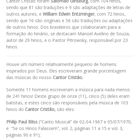
Cantor Cristão foram
Salomão Ginsburg
, com 104 hinos,
sendo que 81 são traduções e 9 são adaptações de letras de
outros autores, e
William Edwin Entzminger
, com 72 hinos,
sendo que 16 são originais e 56 são traduções ou adaptações
de outros hinos. Dos brasileiros que colaboraram para a
formação do hinário, se destacam Manoel Avelino de Souza,
autor de 29 hinos, e o Pastor Pitrowsky, responsável por 23
hinos.
Houve um número relativamente pequeno de homens
inspirados por Deus. Eles escreveram grande porcentagem
das músicas do nosso
Cantor Cristão.
Somente 11 homens escreveram a música para nada menos
de 241 hinos! Deste grupo de onze (11), cinco (5) deles eram
batistas, e estes cinco são responsáveis pela música de 103
hinos do
Cantor Cristão,
são eles:
Philip Paul Bliss
(“Canto Musical” de 02-04-1967 e 05/07/1970,
e “Se os Hinos Falassem”, vol. 2, páginas 11 a 15 e vol. 3,
páginas 90 e 91);