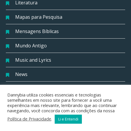
Literatura
Mapas para Pesquisa
Mensagens Bíblicas
Mundo Antigo
Music and Lyrics
News
Orações Pai Nosso
Dannybia utiliza cookies essenciais e tecnologias
semelhantes em nosso site para fornecer a você uma
Pensadores
experiência mais relevante, lembrando que ao continuar
navegando, você concorda com as condições da nossa
Plano de Deus
Política de Privacidade
.
Li e Entendi