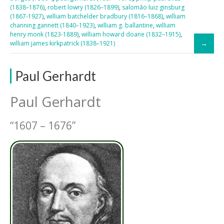
(1838–1876)
,
robert lowry (1826–1899)
,
salomão luiz ginsburg
(1867-1927)
,
william batchelder bradbury (1816–1868)
,
william
channing gannett (1840–1923)
,
william g. ballantine
,
william
henry monk (1823-1889)
,
william howard doane (1832–1915)
,
william james kirkpatrick (1838–1921)
Paul Gerhardt
Paul Gerhardt
“1607 – 1676”