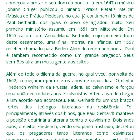
começou a brotar o seu dom da poesia. Já em 1647 o músico
Johann Crüger publicou o hinário “Praxis Pietatis Melica”
(Música de Prática Piedosa), no qual já continham 18 hinos de
Paul Gerhardt, dos quais o povo se agradou muito. Seu
primeiro ministério assumiu em 1651 em Mittelwalde. Em
1655 casou com Anna Maria Berthold, cujo primeiro fruto
deste casamento, uma filha, morreu na infância. Em 1557
recebeu chamado para Berlim. Além de renomado poeta, Paul
é também reconhecido como um grande pregador. Seus
sermões atraíam muita gente aos cultos.
Além de todo o dilema da guerra, no qual viveu, por volta de
1662, começaram para ele os anos de maior luta. O eleitor
Friederich Wilhelm da Prussia, aderiu ao calvinismo e forçou
uma união entre luteranos e calvinistas. A tentativa de chegar
a um acordo não aconteceu. Paul Gerhadt foi um dos braços
fortes dos teólogos luteranos na resistência. Foi,
principalmente, através dos hinos, que Paul Gerhardt manteve
a posição doutrinária luterana contra o calvinismo. Dois anos
após, o eleitor Friederich, vendo seu plano frustrado, decretou
que, os pregadores tanto luteranos como calvinistas
pregassem a mesma doutrina, obviamente calvinista. Paul