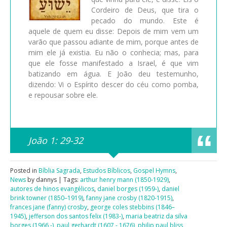
Cordeiro de Deus, que tira o
pecado do mundo. Este é
aquele de quem eu disse: Depois de mim vem um
varão que passou adiante de mim, porque antes de
mim ele já existia. Eu não o conhecia; mas, para
que ele fosse manifestado a Israel, é que vim
batizando em água. E João deu testemunho,
dizendo: Vi o Espírito descer do céu como pomba,
e repousar sobre ele.
João 1: 29-32
Posted in
Bíblia Sagrada
,
Estudos Bíblicos
,
Gospel Hymns
,
News
by dannys | Tags:
arthur henry mann (1850-1929)
,
autores de hinos evangélicos
,
daniel borges (1959-)
,
daniel
brink towner (1850–1919)
,
fanny jane crosby (1820-1915)
,
frances jane (fanny) crosby
,
george coles stebbins (1846–
1945)
,
jefferson dos santos felix (1983-)
,
maria beatriz da silva
borges (1966 -)
,
paul gerhardt (1607 - 1676)
,
philip paul bliss