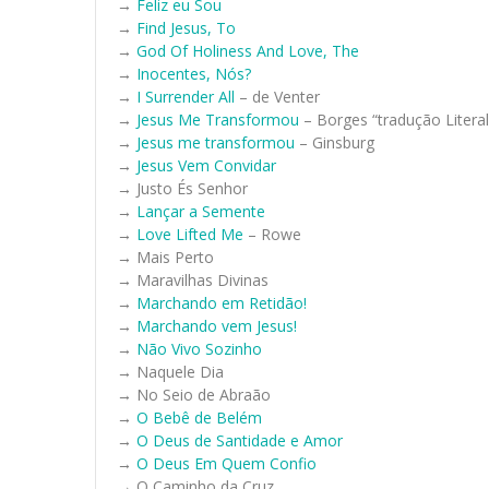
→
Feliz eu Sou
→
Find Jesus, To
→
God Of Holiness And Love, The
→
Inocentes, Nós?
→
I Surrender All
– de Venter
→
Jesus Me Transformou
– Borges “tradução Literal
→
Jesus me transformou
– Ginsburg
→
Jesus Vem Convidar
→ Justo És Senhor
→
Lançar a Semente
→
Love Lifted Me
– Rowe
→ Mais Perto
→ Maravilhas Divinas
→
Marchando em Retidão!
→
Marchando vem Jesus!
→
Não Vivo Sozinho
→ Naquele Dia
→ No Seio de Abraão
→
O Bebê de Belém
→
O Deus de Santidade e Amor
→
O Deus Em Quem Confio
→ O Caminho da Cruz