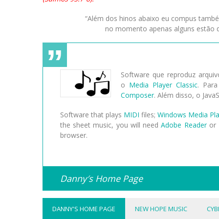
“Além dos hinos abaixo eu compus também 
no momento apenas alguns estão di
Software que reproduz arqui
o
Media Player Classic
. Para
Composer
. Além disso, o Java
Software that plays
MIDI
files;
Windows Media Pla
the sheet music, you will need
Adobe Reader
or
browser.
Danny′s Home Page
DANNY'S HOME PAGE
NEW HOPE MUSIC
CYB