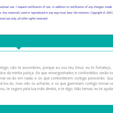
tional use. I request notification of use, in addition to notification of any changes mad
rs. Any materials used or reproduced in any way must bear the notation: Copyright © 2001
onal use only, all other rights reserved.
tigo; não te assombres, porque eu sou teu Deus; eu te fortaleço, 
stra da minha justiça. Eis que envergonhados e confundidos serão t
 tornar-se-ão em nada; e os que contenderem contigo perecerão. Qu
á-los-ás, mas não os acharás; e os que guerreiam contigo tornar-s
, te seguro pela tua mão direita, e te digo: Não temas; eu te ajudar