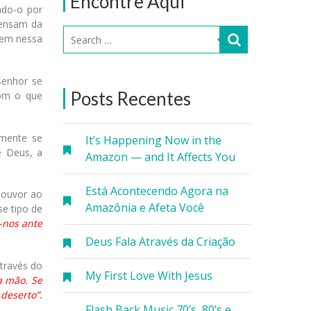
Encontre Aqui
ndo-o por
pensam da
rem nessa
Senhor se
Posts Recentes
com o que
amente se
It’s Happening Now in the
e Deus, a
Amazon — and It Affects You
Está Acontecendo Agora na
louvor ao
Amazônia e Afeta Você
se tipo de
-nos ante
Deus Fala Através da Criação
através do
My First Love With Jesus
a mão. Se
deserto”.
Flash Back Music 70’s, 80’s e