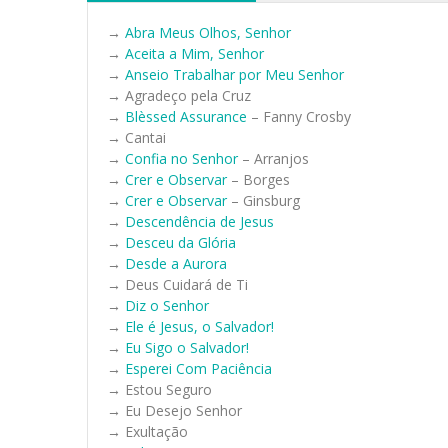
→
Abra Meus Olhos, Senhor
→
Aceita a Mim, Senhor
→
Anseio Trabalhar por Meu Senhor
→ Agradeço pela Cruz
→
Blèssed Assurance
– Fanny Crosby
→ Cantai
→
Confia no Senhor
– Arranjos
→
Crer e Observar
– Borges
→
Crer e Observar
– Ginsburg
→
Descendência de Jesus
→
Desceu da Glória
→
Desde a Aurora
→ Deus Cuidará de Ti
→
Diz o Senhor
→
Ele é Jesus, o Salvador!
→
Eu Sigo o Salvador!
→
Esperei Com Paciência
→ Estou Seguro
→ Eu Desejo Senhor
→ Exultação