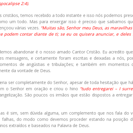
pocalipse 2:4).
 cristãos, temos recebido a todo instante e isso nós podemos pres
 como um todo. Mas para enxergar isso é preciso que saibamos q
nçoou várias vezes.
“Muitas são, Senhor meu Deus, as maravilhas
podem contar diante de ti; se eu os quisera anunciar, e deles f
emos abandonar é o nosso amado Cantor Cristão. Eu acredito qu
ntes mensagens, e certamente foram escritas e deixadas a nós, p
 momentos de angústias e tribulações; e também em momentos 
mente da vontade de Deus.
queria ser completamente do Senhor, apesar de toda hesitação que h
 com o Senhor em oração e criou o hino
“tudo entregarei – I surre
angelização. São poucos os irmãos que estão dispostos a entregar
mas é sim, sem dúvida alguma, um complemento que nos fala do v
sas falhas, do modo como devemos proceder estando na posição 
nos extraídos e baseados na Palavra de Deus.