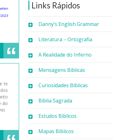
Links Rápidos
e when
/2023
Danny’s English Grammar
Literatura – Ortografia
A Realidade do Inferno
Mensagens Bíblicas
e te
Curiosidades Bíblicas
odos
anto
Bíblia Sagrada
e-ão
ei.
Estudos Bíblicos
Mapas Bíblicos