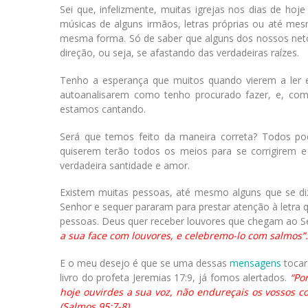
Sei que, infelizmente, muitas igrejas nos dias de ho
músicas de alguns irmãos, letras próprias ou até me
mesma forma. Só de saber que alguns dos nossos neto
direção, ou seja, se afastando das verdadeiras raízes.
Tenho a esperança que muitos quando vierem a ler 
autoanalisarem como tenho procurado fazer, e, co
estamos cantando.
Será que temos feito da maneira correta? Todos pod
quiserem terão todos os meios para se corrigirem 
verdadeira santidade e amor.
Existem muitas pessoas, até mesmo alguns que se diz
Senhor e sequer pararam para prestar atenção à letra 
pessoas. Deus quer receber louvores que chegam ao 
a sua face com louvores, e celebremo-lo com salmos”.
E o meu desejo é que se uma dessas
mensagens
tocar
livro do profeta Jeremias 17:9, já fomos alertados.
“Por
hoje ouvirdes a sua voz, não endureçais os vossos c
(Salmos 95:7-8).