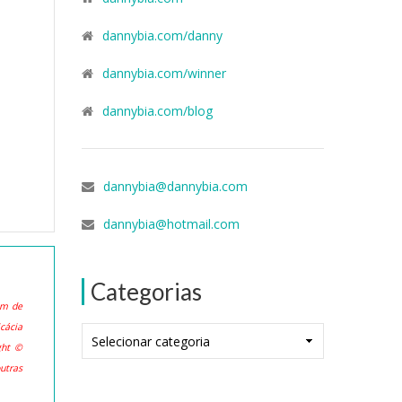
dannybia.com/danny
dannybia.com/winner
dannybia.com/blog
dannybia@dannybia.com
dannybia@hotmail.com
Categorias
ém de
cácia
Categorias
ght ©
utras