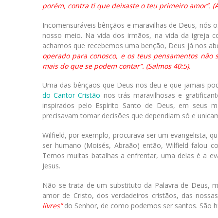
porém, contra ti que deixaste o teu primeiro amor”. (A
Incomensuráveis bênçãos e maravilhas de Deus, nós os
nosso meio. Na vida dos irmãos, na vida da igreja
achamos que recebemos uma benção, Deus já nos abe
operado para conosco, e os teus pensamentos não se 
mais do que se podem contar”. (Salmos 40:5).
Uma das bênçãos que Deus nos deu e que jamais pod
do Cantor Cristão
nos trás maravilhosas e gratifica
inspirados pelo Espírito Santo de Deus, em seus
precisavam tomar decisões que dependiam só e unica
Wilfield, por exemplo, procurava ser um evangelista, 
ser humano (Moisés, Abraão) então, Wilfield falou
Temos muitas batalhas a enfrentar, uma delas é a ev
Jesus.
Não se trata de um substituto da Palavra de Deus, 
amor de Cristo, dos verdadeiros cristãos, das nos
livres”
do Senhor, de como podemos ser santos. São hi