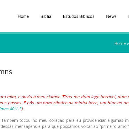
Home
Bíblia
Estudos Bíblicos
News
Home
ymns
 para mim, e ouviu o meu clamor. Tirou-me dum lago horrível, dum 
eus passos. E pôs um novo cântico na minha boca, um hino ao no
lmos 40:1-3
).
e também tocou no meu coração para eu providenciar algumas 
to dessas mensagens é para que possamos voltar ao “primeiro amor