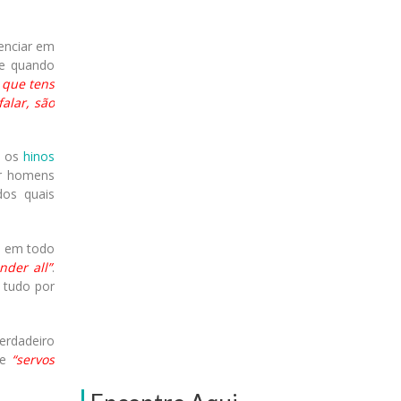
enciar em
ue quando
 que tens
alar, são
e os
hinos
or homens
dos quais
á em todo
nder all”
.
 tudo por
erdadeiro
de
“servos