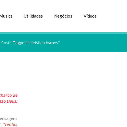
Musics
Utilidades
Negócios
Vídeos
»
Posts Tagged "christian hymns"
charco de
sso Deus;
mensagens
”.
“Tenho,