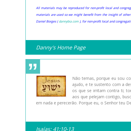
All materials may be reproduced for non-profit local and congrega
materials are used so we might benefit from the insight of othe
Daniel Borges (
dannybia.com
), for non-profit local and congregati
Danny′s Home Page
Não temas, porque eu sou con
ajudo, e te sustento com a de
os que se irritam contra ti;
aos que pelejam contigo, busc
em nada e perecerão. Porque eu, o Senhor teu Deus
Isaías: 41:10-13