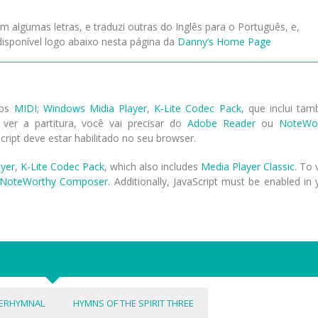
algumas letras, e traduzi outras do Inglês para o Português, e,
sponível logo abaixo nesta página da
Danny’s Home Page
vos
MIDI
;
Windows Midia Player
,
K-Lite Codec Pack
, que inclui ta
 ver a partitura, você vai precisar do
Adobe Reader
ou
NoteWo
Script deve estar habilitado no seu browser.
yer
,
K-Lite Codec Pack
, which also includes
Media Player Classic
. To 
NoteWorthy Composer
. Additionally, JavaScript must be enabled in 
ERHYMNAL
HYMNS OF THE SPIRIT THREE