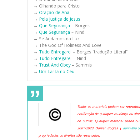
→ Olhando para Cristo
→
Oração de Ana
→
Pela Justiça de Jesus
→
Que Segurança
– Borges
→
Que Segurança
– Nind
→ Se Andamos na Luz
→ The God Of Holiness And Love
→
Tudo Entregarei
– Borges “tradução Literal”
→
Tudo Entregarei
– Nind
→
Trust And Obey
– Sammis
→
Um Lar lá no Céu
Todos os materiais podem ser reproduzid
notificação de qualquer mudança ou alte
de outros. Qualquer material usado ou
2001/2023 Daniel Borges (
dannybia.
propriedades os direitos são reservados.