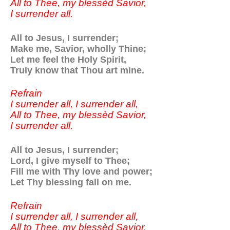
All to Thee, my blessèd Savior,
I surrender all.
All to Jesus, I surrender;
Make me, Savior, wholly Thine;
Let me feel the Holy Spirit,
Truly know that Thou art mine.
Refrain
I surrender all, I surrender all,
All to Thee, my blessèd Savior,
I surrender all.
All to Jesus, I surrender;
Lord, I give myself to Thee;
Fill me with Thy love and power;
Let Thy blessing fall on me.
Refrain
I surrender all, I surrender all,
All to Thee, my blessèd Savior,