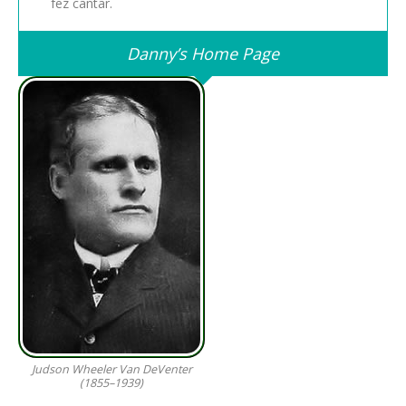
fez cantar.
Danny’s Home Page
Judson Wheeler Van DeVenter
(1855–1939)