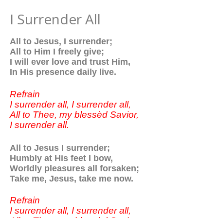
I Surrender All
All to Jesus, I surrender;
All to Him I freely give;
I will ever love and trust Him,
In His presence daily live.
Refrain
I surrender all, I surrender all,
All to Thee, my blessèd Savior,
I surrender all.
All to Jesus I surrender;
Humbly at His feet I bow,
Worldly pleasures all forsaken;
Take me, Jesus, take me now.
Refrain
I surrender all, I surrender all,