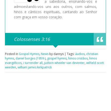
a sabedoria, ensinando-vos e
admoestando-vos uns aos outros, com salmos,
hinos e cânticos espirituais, cantando ao Senhor
com graça em vosso coração.
Colossenses 3:16
Posted in
Gospel Hymns
,
News
by dannys | Tags:
áudios
,
christian
hymns
,
daniel borges (1959-)
,
gospel hymns
,
hinos cristãos
,
hinos
evangélicos
,
i surrender all
,
judson wheeler van deventer
,
wilfield scott
weeden
,
will­iam james kirk­pat­rick