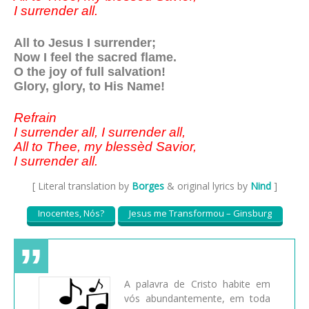
I surrender all.
All to Jesus I surrender;
Now I feel the sacred flame.
O the joy of full salvation!
Glory, glory, to His Name!
Refrain
I surrender all, I surrender all,
All to Thee, my blessèd Savior,
I surrender all.
[ Literal translation by
Borges
& original lyrics by
Nind
]
Inocentes, Nós?
Jesus me Transformou – Ginsburg
A palavra de Cristo habite em
vós abundantemente, em toda