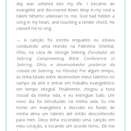
day was ushered into my life. I became an
evangelist and discovered down deep in my soul a
talent hitherto unknown to me. God had hidden a
song in my heart, and touching a tender chord, He
caused me to sing.
→
A canção foi escrita enquanto eu estava
conduzindo uma reunião na Palestina Oriental,
Ohio, na casa de George Sebring
(fundador da
Sebring Campmeeting Bible Conference in
Sebring, Ohio, e desenvolvedor posterior da
cidade de Sebring, na Flórida)
. Por algum tempo,
eu tinha lutado entre desenvolver meus talentos no
campo da arte e entrar em trabalho evangelístico
em tempo integral. Finalmente, chegou a hora
crucial da minha vida, e eu entreguei tudo. Um
novo dia foi introduzido na minha vida. Eu me
tornei um evangelista e descobri no fundo de
minha alma um talento até então desconhecido
para mim. Deus tinha escondido uma canção em
meu coração, e tocando um acorde terno, Ele me