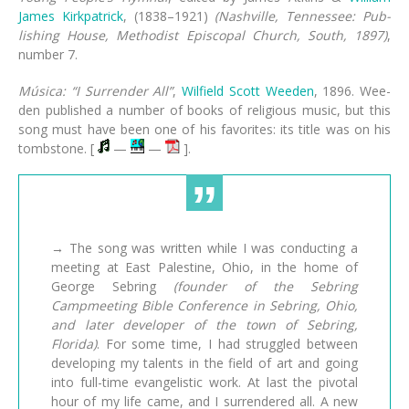
James Kirk­pat­rick
, (1838–1921)
(Nash­ville, Ten­nes­see: Pub­
lish­ing House, Me­thod­ist Epis­co­pal Church, South, 1897)
,
num­ber 7.
Música: “I Surrender All”
,
Wilfield Scott Weeden
, 1896. Wee­
den pub­lished a num­ber of books of re­li­gious mu­sic, but this
song must have been one of his fa­vo­rites: its ti­tle was on his
tomb­stone. [
—
—
].
→
The song was written while I was conducting a
meeting at East Palestine, Ohio, in the home of
George Sebring
(founder of the Sebring
Campmeeting Bible Conference in Sebring, Ohio,
and later developer of the town of Sebring,
Florida)
. For some time, I had struggled between
developing my talents in the field of art and going
into full-time evangelistic work. At last the pivotal
hour of my life came, and I surrendered all. A new