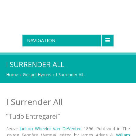
NAVIGATION
I SURRENDER ALL
Home
»
Gospel Hymns
»
I Surrender All
I Surrender All
“Tudo Entregarei”
Letra:
Judson Wheeler Van DeVenter
, 1896. Pub­lished in The
Young Peo­ple’s Hym­nal
, ed­it­ed by James At­kins &
Will­iam