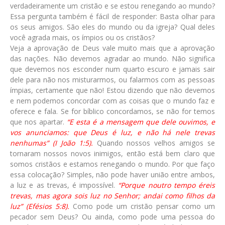
verdadeiramente um cristão e se estou renegando ao mundo?
Essa pergunta também é fácil de responder: Basta olhar para
os seus amigos. São eles do mundo ou da igreja? Qual deles
você agrada mais, os ímpios ou os cristãos?
Veja a aprovação de Deus vale muito mais que a aprovação
das nações. Não devemos agradar ao mundo. Não significa
que devemos nos esconder num quarto escuro e jamais sair
dele para não nos misturarmos, ou falarmos com as pessoas
ímpias, certamente que não! Estou dizendo que não devemos
e nem podemos concordar com as coisas que o mundo faz e
oferece e fala. Se for bíblico concordamos, se não for temos
que nos apartar.
“E esta é a mensagem que dele ouvimos, e
vos anunciamos: que Deus é luz, e não há nele trevas
nenhumas” (I João 1:5).
Quando nossos velhos amigos se
tornaram nossos novos inimigos, então está bem claro que
somos cristãos e estamos renegando o mundo. Por que faço
essa colocação? Simples, não pode haver união entre ambos,
a luz e as trevas, é impossível.
“Porque noutro tempo éreis
trevas, mas agora sois luz no Senhor; andai como filhos da
luz” (Efésios 5:8).
Como pode um cristão pensar como um
pecador sem Deus? Ou ainda, como pode uma pessoa do