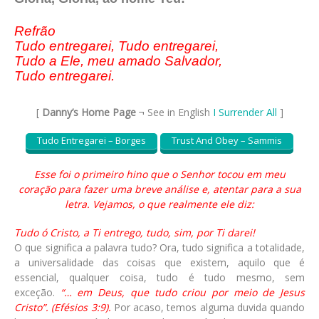
Refrão
Tudo entregarei, Tudo entregarei,
Tudo a Ele, meu amado Salvador,
Tudo entregarei.
[
Danny’s Home Page
¬ See in English
I Surrender All
]
Tudo Entregarei – Borges
Trust And Obey – Sammis
Esse foi o primeiro hino que o Senhor tocou em meu
coração para fazer uma breve análise e, atentar para a sua
letra. Vejamos, o que realmente ele diz:
Tudo ó Cristo, a Ti entrego, tudo, sim, por Ti darei!
O que significa a palavra tudo? Ora, tudo significa a totalidade,
a universalidade das coisas que existem, aquilo que é
essencial, qualquer coisa, tudo é tudo mesmo, sem
exceção.
“… em Deus, que tudo criou por meio de Jesus
Cristo”. (Efésios 3:9).
Por acaso, temos alguma duvida quando