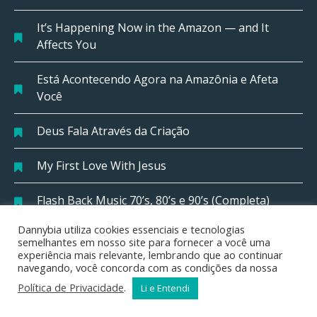
It’s Happening Now in the Amazon — and It
Affects You
Está Acontecendo Agora na Amazônia e Afeta
Você
Deus Fala Através da Criação
My First Love With Jesus
Flash Back Music 70’s, 80’s e 90’s (Completa)
Dannybia utiliza cookies essenciais e tecnologias
Music 70’s, 80’s e 90’s
semelhantes em nosso site para fornecer a você uma
experiência mais relevante, lembrando que ao continuar
navegando, você concorda com as condições da nossa
Mensagens do Cantor Cristão
Política de Privacidade
.
Li e Entendi
Genealogia Bíblica de Noé a Abraão