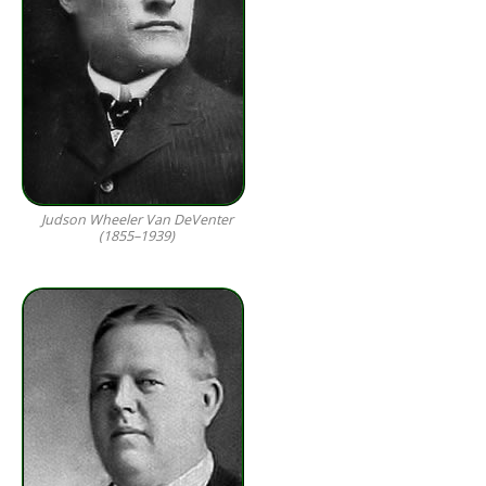
Judson Wheeler Van DeVenter
(1855–1939)