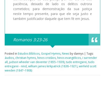
paciência, deixado de lado os delitos outrora
cometidos; para demonstração da sua justiça
neste tempo presente, para que ele seja justo e
também justificador daquele que tem fé em Jesus.
Romanos 3:23-26
Posted in
Estudos Bíblicos
,
Gospel Hymns
,
News
by dannys | Tags:
áudios
,
christian hymns
,
hinos cristãos
,
hinos evangélicos
,
i surrender
all
,
judson wheeler van deventer (1855–1939)
,
tudo entregarei
,
tudo
entregarei - nind
,
william james kirkpatrick (1838–1921)
,
winfield scott
weeden (1847–1908)