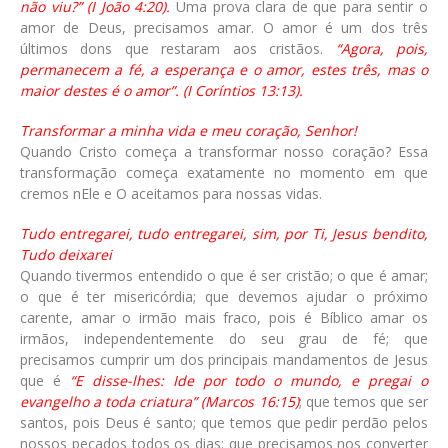
não viu?” (I João 4:20).
Uma prova clara de que para sentir o
amor de Deus, precisamos amar. O amor é um dos três
últimos dons que restaram aos cristãos.
“Agora, pois,
permanecem a fé, a esperança e o amor, estes três, mas o
maior destes é o amor”. (I Coríntios 13:13).
Transformar a minha vida e meu coração, Senhor!
Quando Cristo começa a transformar nosso coração? Essa
transformação começa exatamente no momento em que
cremos nEle e O aceitamos para nossas vidas.
Tudo entregarei, tudo entregarei, sim, por Ti, Jesus bendito,
Tudo deixarei
Quando tivermos entendido o que é ser cristão; o que é amar;
o que é ter misericórdia; que devemos ajudar o próximo
carente, amar o irmão mais fraco, pois é Bíblico amar os
irmãos, independentemente do seu grau de fé; que
precisamos cumprir um dos principais mandamentos de Jesus
que é
“E disse-lhes: Ide por todo o mundo, e pregai o
evangelho a toda criatura” (Marcos 16:15)
; que temos que ser
santos, pois Deus é santo; que temos que pedir perdão pelos
nossos pecados todos os dias; que precisamos nos converter