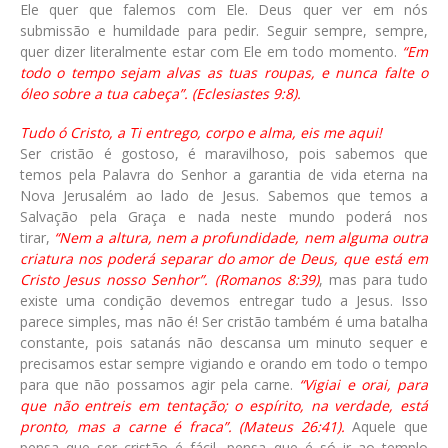
Ele quer que falemos com Ele. Deus quer ver em nós
submissão e humildade para pedir. Seguir sempre, sempre,
quer dizer literalmente estar com Ele em todo momento.
“Em
todo o tempo sejam alvas as tuas roupas, e nunca falte o
óleo sobre a tua cabeça”. (Eclesiastes 9:8).
Tudo ó Cristo, a Ti entrego, corpo e alma, eis me aqui!
Ser cristão é gostoso, é maravilhoso, pois sabemos que
temos pela Palavra do Senhor a garantia de vida eterna na
Nova Jerusalém ao lado de Jesus. Sabemos que temos a
Salvação pela Graça e nada neste mundo poderá nos
tirar,
“Nem a altura, nem a profundidade, nem alguma outra
criatura nos poderá separar do amor de Deus, que está em
Cristo Jesus nosso Senhor”. (Romanos 8:39)
, mas para tudo
existe uma condição devemos entregar tudo a Jesus. Isso
parece simples, mas não é! Ser cristão também é uma batalha
constante, pois satanás não descansa um minuto sequer e
precisamos estar sempre vigiando e orando em todo o tempo
para que não possamos agir pela carne.
“Vigiai e orai, para
que não entreis em tentação; o espírito, na verdade, está
pronto, mas a carne é fraca”. (Mateus 26:41).
Aquele que
pensa que ser cristão é fácil, pensa que é só ir ao templo