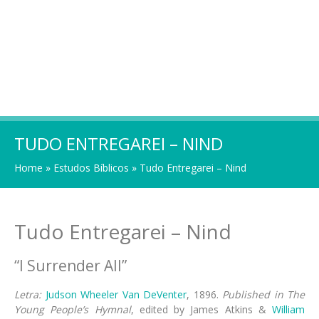
TUDO ENTREGAREI – NIND
Home
»
Estudos Bíblicos
»
Tudo Entregarei – Nind
Tudo Entregarei – Nind
“I Surrender All”
Letra:
Judson Wheeler Van DeVenter
, 1896.
Pub­lished in The
Young Peo­ple’s Hym­nal
, ed­it­ed by James At­kins &
William