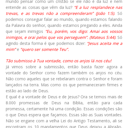
mundo pensar como um cristão se ele não é da luz e nem
entende as coisas que vêm da luz?
“E a luz resplandece nas
trevas, e as trevas não a compreenderam” (João 1:5).
Só
podemos conseguir falar ao mundo, quando estamos falando
da Palavra do senhor, quando estamos pregando a eles. Ainda
que sejam inimigos
“Eu, porém, vos digo: Amai aos vossos
inimigos, e orai pelos que vos perseguem”. (Mateus 5:44).
Só
agindo desta forma é que podemos dizer:
“Jesus aceita me a
mim”
e
“quero ser somente Teu”.
Tão submisso à Tua vontade, como os anjos lá nos céu!
Já vimos sobre a submissão, então basta fazer agora a
vontade do Senhor como fazem também os anjos no céu.
Não como aqueles que se rebelaram contra o Senhor e foram
lançados na terra. Mas como os que permaneceram firmes e
estão ao lado de Deus.
E qual é a vontade de Deus e de Jesus? Ora se temos mais de
8.000 promessas de Deus na Bíblia, então para cada
promessa, certamente há uma condição. Essas condições são
o que Deus espera que façamos. Essas são as Suas vontades.
Não se engane com a velha Lei do Antigo Testamento, ali se
encontram os 10 mandamentos que Deus deixou a Abraão,