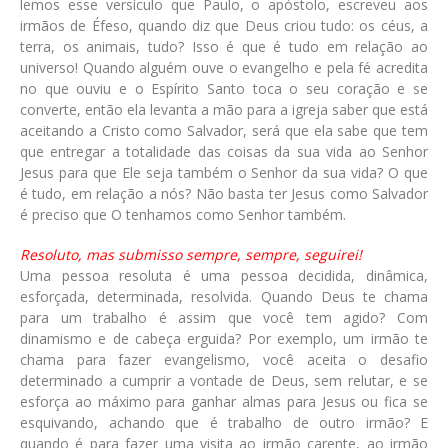
lemos esse versículo que Paulo, o apóstolo, escreveu aos
irmãos de Éfeso, quando diz que Deus criou tudo: os céus, a
terra, os animais, tudo? Isso é que é tudo em relação ao
universo! Quando alguém ouve o evangelho e pela fé acredita
no que ouviu e o Espírito Santo toca o seu coração e se
converte, então ela levanta a mão para a igreja saber que está
aceitando a Cristo como Salvador, será que ela sabe que tem
que entregar a totalidade das coisas da sua vida ao Senhor
Jesus para que Ele seja também o Senhor da sua vida? O que
é tudo, em relação a nós? Não basta ter Jesus como Salvador
é preciso que O tenhamos como Senhor também.
Resoluto, mas submisso sempre, sempre, seguirei!
Uma pessoa resoluta é uma pessoa decidida, dinâmica,
esforçada, determinada, resolvida. Quando Deus te chama
para um trabalho é assim que você tem agido? Com
dinamismo e de cabeça erguida? Por exemplo, um irmão te
chama para fazer evangelismo, você aceita o desafio
determinado a cumprir a vontade de Deus, sem relutar, e se
esforça ao máximo para ganhar almas para Jesus ou fica se
esquivando, achando que é trabalho de outro irmão? E
quando é para fazer uma visita ao irmão carente, ao irmão