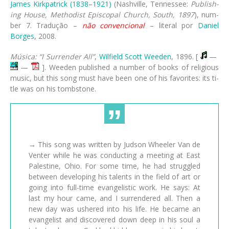
James Kirkpatrick (1838–1921)
(Nash­ville, Ten­nes­see:
Pub­lish­
ing House, Me­thod­ist Epis­co­pal Church, South, 1897
), num­
ber 7. Tradução –
não convencional
– literal por
Daniel
Borges
, 2008.
Música: “I Surrender All”
,
Wilfield Scott Weeden
, 1896. [
—
—
]. Wee­den pub­lished a num­ber of books of re­li­gious
mu­sic, but this song must have been one of his fa­vo­rites: its ti­
tle was on his tomb­stone.
→ This song was written by Judson Wheeler Van de
Venter while he was conducting a meeting at East
Palestine, Ohio. For some time, he had struggled
between developing his talents in the field of art or
going into full-time evangelistic work. He says: At
last my hour came, and I surrendered all. Then a
new day was ushered into his life. He became an
evangelist and discovered down deep in his soul a