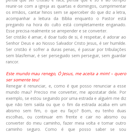
reunir-se com a igreja as quartas e domingos, cumprimentar
os irmãos, cantar hinos sem se aperceber do que diz a letra,
acompanhar a leitura da Bíblia enquanto o Pastor está
pregando na hora do culto está completamente enganado.
Esse precisa realmente se arrepender e se converter.
Ser cristão é amar, é doar tudo de si, é respeitar, é adorar ao
Senhor Deus e ao Nosso Salvador Cristo Jesus, é ser humilde.
Ser cristão é sofrer a duras penas, é passar por tribulações
sem blasfemar, é ser perseguido sem perseguir, sem guardar
rancor.
Este mundo mau renego, Ó Jesus, me aceita a mim! – quero
ser somente teu!
Renegar é renunciar, e, como é que posso renunciar a esse
mundo mau? Preciso me converter, me apostatar dele. Por
exemplo, se estou seguindo por uma estrada e alguém me diz
que não tem saída ou que o fim da estrada acaba em um
abismo sem fim, o que eu faço? Bom, eu tenho duas
escolhas, ou continuar em frente e cair no abismo ou
converter do meu caminho, fazer meia volta e tomar outro
caminho seguro. Como é que posso saber se sou