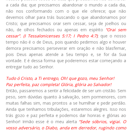
a cada dia; que precisamos abandonar o mundo a cada dia,
não nos conformando com o que ele oferece; que não
devemos olhar para trás buscando o que abandonamos por
Cristo; que precisamos orar sem cessar, seja de joelhos ou
não, de olhos fechados ou apenas em espírito
“Orai sem
cessar”. (I Tessalonicenses 5:17; I Pedro 4:7)
; que o nosso
tempo não é o de Deus, pois quando pedirmos algo e houver
demora precisamos perseverar em oração e não blasfemar,
pois Deus apenas atende a Seu tempo e, se for da Sua
vontade. E é dessa forma que poderemos estar começando a
entregar tudo ao Senhor.
Tudo ó Cristo, a Ti entrego, Oh! que gozo, meu Senhor!
Paz perfeita, paz completa! Glória, glória ao Salvador!
Então, passaremos a sentir a felicidade de ser um cristão. Sem
peso, sem dúvidas quanto à salvação, sem pormenores, com
muitas falhas sim, mas prontos a se humilhar e pedir perdão.
Ainda que tenhamos tribulações, estaremos alegres. Isso nos
trás gozo e paz perfeita e podemos dar honras e glórias ao
Senhor! Irmão esse é o meu alerta
“Sede sóbrios, vigiai. O
vosso adversário, o Diabo, anda em derredor, rugindo como