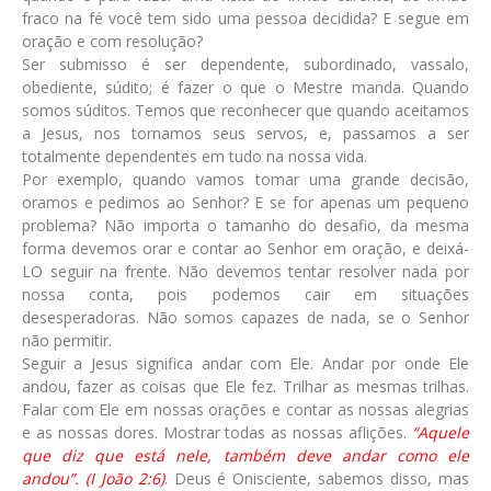
fraco na fé você tem sido uma pessoa decidida? E segue em
oração e com resolução?
Ser submisso é ser dependente, subordinado, vassalo,
obediente, súdito; é fazer o que o Mestre manda. Quando
somos súditos. Temos que reconhecer que quando aceitamos
a Jesus, nos tornamos seus servos, e, passamos a ser
totalmente dependentes em tudo na nossa vida.
Por exemplo, quando vamos tomar uma grande decisão,
oramos e pedimos ao Senhor? E se for apenas um pequeno
problema? Não importa o tamanho do desafio, da mesma
forma devemos orar e contar ao Senhor em oração, e deixá-
LO seguir na frente. Não devemos tentar resolver nada por
nossa conta, pois podemos cair em situações
desesperadoras. Não somos capazes de nada, se o Senhor
não permitir.
Seguir a Jesus significa andar com Ele. Andar por onde Ele
andou, fazer as coisas que Ele fez. Trilhar as mesmas trilhas.
Falar com Ele em nossas orações e contar as nossas alegrias
e as nossas dores. Mostrar todas as nossas aflições.
“Aquele
que diz que está nele, também deve andar como ele
andou”. (I João 2:6)
. Deus é Onisciente, sabemos disso, mas