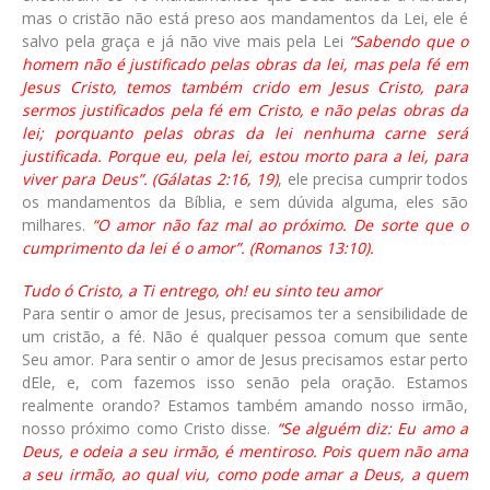
mas o cristão não está preso aos mandamentos da Lei, ele é
salvo pela graça e já não vive mais pela Lei
“Sabendo que o
homem não é justificado pelas obras da lei, mas pela fé em
Jesus Cristo, temos também crido em Jesus Cristo, para
sermos justificados pela fé em Cristo, e não pelas obras da
lei; porquanto pelas obras da lei nenhuma carne será
justificada. Porque eu, pela lei, estou morto para a lei, para
viver para Deus”. (Gálatas 2:16, 19)
, ele precisa cumprir todos
os mandamentos da Bíblia, e sem dúvida alguma, eles são
milhares.
“O amor não faz mal ao próximo. De sorte que o
cumprimento da lei é o amor”. (Romanos 13:10).
Tudo ó Cristo, a Ti entrego, oh! eu sinto teu amor
Para sentir o amor de Jesus, precisamos ter a sensibilidade de
um cristão, a fé. Não é qualquer pessoa comum que sente
Seu amor. Para sentir o amor de Jesus precisamos estar perto
dEle, e, com fazemos isso senão pela oração. Estamos
realmente orando? Estamos também amando nosso irmão,
nosso próximo como Cristo disse.
“Se alguém diz: Eu amo a
Deus, e odeia a seu irmão, é mentiroso. Pois quem não ama
a seu irmão, ao qual viu, como pode amar a Deus, a quem