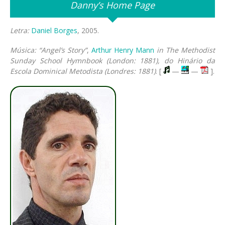
Danny’s Home Page
Letra:
Daniel Borges
, 2005.
Música: “Angel’s Story”
,
Arthur Henry Mann
in The Me­thod­ist
Sun­day School Hymn­book (Lon­don: 1881), do Hinário da
Escola Dominical Metodista (Londres: 1881)
. [
—
—
].