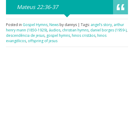
Mateus 22:36-37
Posted in
Gospel Hymns
,
News
by dannys | Tags:
angel’s story
,
arthur
henry mann (1850-1929)
,
áudios
,
christian hymns
,
daniel borges (1959-)
,
descendência de jesus
,
gospel hymns
,
hinos cristãos
,
hinos
evangélicos
,
offspring of jesus