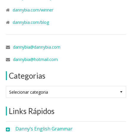
dannybia.com/winner
dannybia.com/blog
dannybia@dannybia.com
dannybia@hotmail.com
Categorias
Categorias
Links Rápidos
Danny’s English Grammar