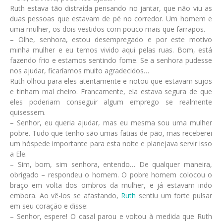
Ruth estava tão distraída pensando no jantar, que não viu as
duas pessoas que estavam de pé no corredor. Um homem e
uma mulher, os dois vestidos com pouco mais que farrapos.
– Olhe, senhora, estou desempregado e por este motivo
minha mulher e eu temos vivido aqui pelas ruas. Bom, está
fazendo frio e estamos sentindo fome. Se a senhora pudesse
nos ajudar, ficaríamos muito agradecidos…
Ruth olhou para eles atentamente e notou que estavam sujos
e tinham mal cheiro. Francamente, ela estava segura de que
eles poderiam conseguir algum emprego se realmente
quisessem.
– Senhor, eu queria ajudar, mas eu mesma sou uma mulher
pobre. Tudo que tenho são umas fatias de pão, mas receberei
um hóspede importante para esta noite e planejava servir isso
a Ele.
– Sim, bom, sim senhora, entendo… De qualquer maneira,
obrigado – respondeu o homem. O pobre homem colocou o
braço em volta dos ombros da mulher, e já estavam indo
embora. Ao vê-los se afastando,
Ruth
sentiu um forte pulsar
em seu coração e disse:
– Senhor, espere! O casal parou e voltou à medida que Ruth