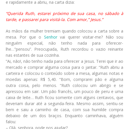
e rapidamente a abriu, na carta dizia:
“Querida Ruth, estarei próximo de sua casa, no sábado à
tarde, e passarei para visitá-la. Com amor,” Jesus.”
As mãos da mulher tremiam quando colocou a carta sobre a
mesa. Por que o
Senhor
vai querer visitar-me? Não sou
ninguém especial, não tenho nada para oferecer-
lhe…”pensou”. Preocupada, Ruth recordou o vazio reinante
nas estantes de sua cozinha.
“Ai, não!, não tenho nada para oferecer a Jesus. Terei que ir ao
mercado e comprar alguma coisa para o jantar. “Ruth abriu a
carteira e colocou o conteúdo sobre a mesa, algumas notas e
moedas apenas: R$ 5,40. “Bom, comprarei pão e alguma
outra coisa, pelo menos. “Ruth colocou um abrigo e se
apressou em sair. Um pão francês, um pouco de peru e uma
caixa de leite… Ruth ficou somente com alguns centavos, que
deveriam durar até a segunda-feira. Mesmo assim, sentiu-se
bem e saiu a caminho de casa, com sua humilde compra
debaixo de um dos braços. Enquanto caminhava, alguém
falou:
– Olá, senhora, pode nos ajudar?