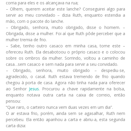
corria para eles e os alcançava na rua;
– Olhem, querem aceitar este lanche? Conseguirei algo para
servir ao meu convidado – dizia Ruth, enquanto estendia a
mão, com o pacote do lanche.
– Obrigado, senhora, muito obrigado, disse o homem. –
Obrigada, disse a mulher. Foi aí que Ruth pôde perceber que a
mulher tremia de frio.
– Sabe, tenho outro casaco em minha casa, tome este –
ofereceu Ruth. Ela desabotoou o próprio casaco e o colocou
sobre os ombros da mulher. Sorrindo, voltou a caminho de
casa…sem casaco e sem nada para servir a seu convidado.
– Obrigado, senhora, muito obrigado – despediu-se,
agradecido, o casal. Ruth estava tremendo de frio quando
chegou à porta de casa. Agora não tinha nada para oferecer
ao Senhor
Jesus
. Procurou a chave rapidamente na bolsa,
enquanto notava outra carta na caixa de correio, então
pensou:
“Que raro, o carteiro nunca vem duas vezes em um dia”.
O ar estava frio, porém, ainda sem se agasalhar, Ruth nem
percebeu. Ela então apanhou a carta e abriu-a, esta segunda
carta dizia: