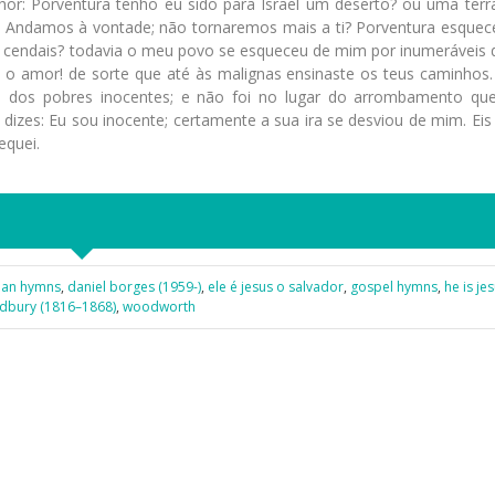
hor: Porventura tenho eu sido para Israel um deserto? ou uma terr
: Andamos à vontade; não tornaremos mais a ti? Porventura esquec
s cendais? todavia o meu povo se esqueceu de mim por inumeráveis d
 amor! de sorte que até às malignas ensinaste os teus caminhos.
e dos pobres inocentes; e não foi no lugar do arrombamento qu
 dizes: Eu sou inocente; certamente a sua ira se desviou de mim. Eis
equei.
tian hymns
,
daniel borges (1959-)
,
ele é jesus o salvador
,
gospel hymns
,
he is je
adbury (1816–1868)
,
wood­worth