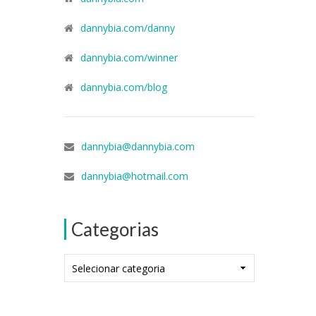
dannybia.com/danny
dannybia.com/winner
dannybia.com/blog
dannybia@dannybia.com
dannybia@hotmail.com
Categorias
Categorias