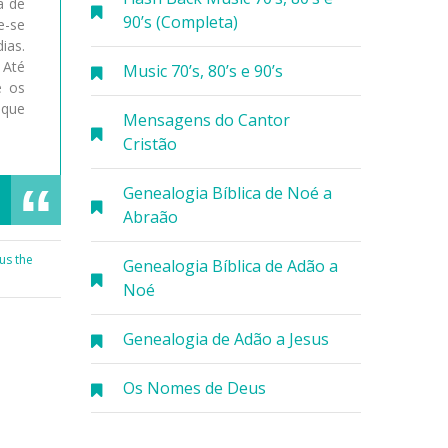
a de
90’s (Completa)
e-se
ias.
 Até
Music 70’s, 80’s e 90’s
e os
 que
Mensagens do Cantor
Cristão
Genealogia Bíblica de Noé a
Abraão
sus the
Genealogia Bíblica de Adão a
Noé
Genealogia de Adão a Jesus
Os Nomes de Deus