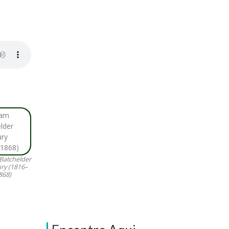
Batchelder
ry (1816–
868)