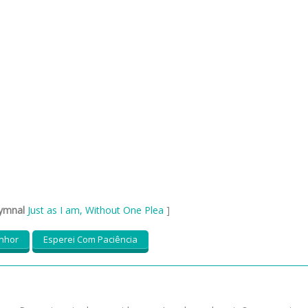
ymnal
Just as I am, Without One Plea
]
enhor
Esperei Com Paciência