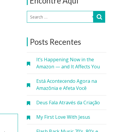
Encontre Aqui
Posts Recentes
It’s Happening Now in the
Amazon — and It Affects You
Está Acontecendo Agora na
Amazônia e Afeta Você
Deus Fala Através da Criação
My First Love With Jesus
Flash Back Music 70’s, 80’s e