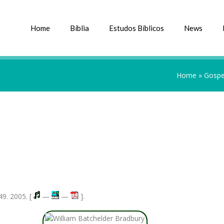
Home
Bíblia
Estudos Bíblicos
News
Home
»
Gospe
49. 2005. [
—
—
].