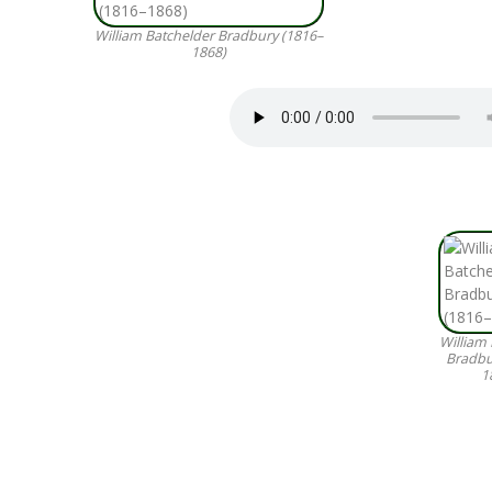
William Batchelder Bradbury (1816–
1868)
William 
Bradbu
1