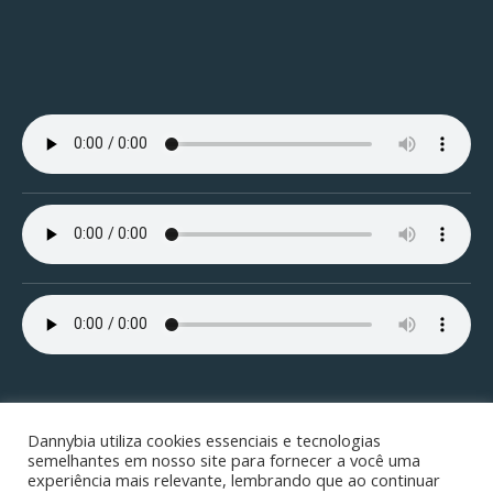
Dannybia utiliza cookies essenciais e tecnologias
semelhantes em nosso site para fornecer a você uma
experiência mais relevante, lembrando que ao continuar
Copyright © 2001/2026 ¬
Danny's Home Page
¬ all rights