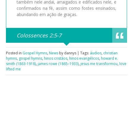
também nele andai, arraigados e edificados nele, e
confirmados na fé, assim como fostes ensinados,
abundando em ação de graças.
Colossences 2:5-7
Posted in
Gospel Hymns
,
News
by dannys | Tags:
áudios
,
christian
hymns
,
gospel hymns
,
hinos cristãos
,
hinos evangélicos
,
howard e.
smith (1863-1918)
,
james rowe (1865–1933)
,
jesus me transformou
,
love
lifted me