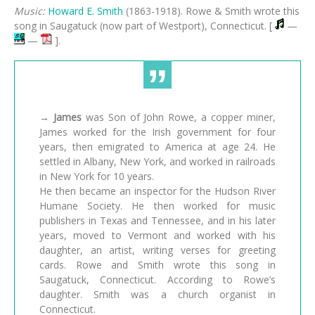
Music:
Howard E. Smith
(1863-1918). Rowe & Smith wrote this
song in Sau­ga­tuck (now part of West­port), Con­nec­ti­cut. [
—
—
].
→
James
was Son of John Rowe, a copper miner,
James worked for the Irish government for four
years, then emigrated to America at age 24. He
settled in Albany, New York, and worked in railroads
in New York for 10 years.
He then became an inspector for the Hudson River
Humane Society. He then worked for music
publishers in Texas and Tennessee, and in his later
years, moved to Vermont and worked with his
daughter, an artist, writing verses for greeting
cards. Rowe and Smith wrote this song in
Saugatuck, Connecticut. According to Rowe’s
daughter. Smith was a church organist in
Connecticut.