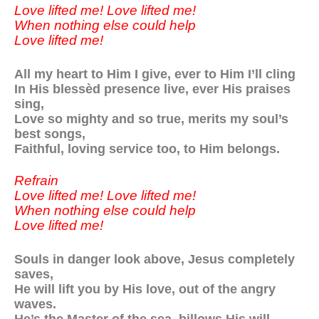
Love lifted me! Love lifted me!
When nothing else could help
Love lifted me!
All my heart to Him I give, ever to Him I’ll cling
In His blessèd presence live, ever His praises
sing,
Love so mighty and so true, merits my soul’s
best songs,
Faithful, loving service too, to Him belongs.
Refrain
Love lifted me! Love lifted me!
When nothing else could help
Love lifted me!
Souls in danger look above, Jesus completely
saves,
He will lift you by His love, out of the angry
waves.
He’s the Master of the sea, billows His will