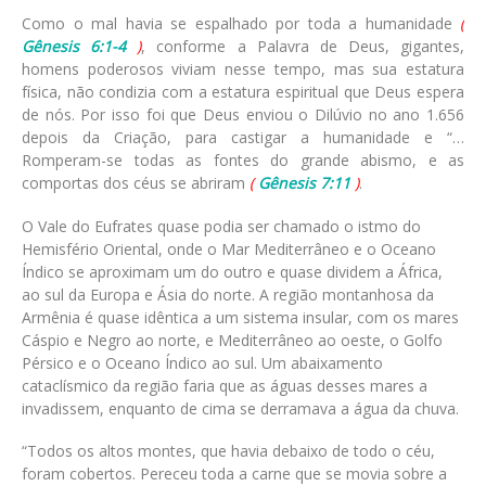
Como o mal havia se espalhado por toda a humanidade
(
Gênesis 6:1-4
)
, conforme a Palavra de Deus, gigantes,
homens poderosos viviam nesse tempo, mas sua estatura
física, não condizia com a estatura espiritual que Deus espera
de nós. Por isso foi que Deus enviou o Dilúvio no ano 1.656
depois da Criação, para castigar a humanidade e “…
Romperam-se todas as fontes do grande abismo, e as
comportas dos céus se abriram
(
Gênesis 7:11
)
.
O Vale do Eufrates quase podia ser chamado o istmo do
Hemisfério Oriental, onde o Mar Mediterrâneo e o Oceano
Índico se aproximam um do outro e quase dividem a África,
ao sul da Europa e Ásia do norte. A região montanhosa da
Armênia é quase idêntica a um sistema insular, com os mares
Cáspio e Negro ao norte, e Mediterrâneo ao oeste, o Golfo
Pérsico e o Oceano Índico ao sul. Um abaixamento
cataclísmico da região faria que as águas desses mares a
invadissem, enquanto de cima se derramava a água da chuva.
“Todos os altos montes, que havia debaixo de todo o céu,
foram cobertos. Pereceu toda a carne que se movia sobre a