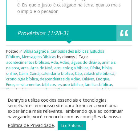
é. Eis que o justo é castigado na terra; quanto mais
o ímpio e o pecador!
Provérbios 11:28-31
Posted in
Bíblia Sagrada
,
Curiosidades Bíblicas
,
Estudos
Bíblicos
,
Mensagens Bíblicas
by dannys | Tags:
acontecimentos bíblicos
,
Ada
,
Adão
,
águas do dilúvio
,
animais
na arca
,
arca
,
Arca de Noé
,
arqueologia bíblica
,
Bíblia
,
bíblia
online
,
Caim
,
Cainã
,
calendário bíblico
,
Cão
,
catástrofe bíblica
,
cronologia bíblica
,
descendentes de Adão
,
Dilúvio
,
Enoque
,
Enos
,
ensinamentos bíblicos
,
estudo bíblico
,
famílias bíblicas
,
fé e obediência
,
genealogia bíblica
,
gênesis
,
geografia bíblica
,
história antiga
,
história bíblica
,
história de Noé
,
idade de Noé
,
Dannybia utiliza cookies essenciais e tecnologias
instruções de Deus
,
Irade
,
Jabal
,
Jafé
,
Jarede
,
Jubal
,
Lameque
,
semelhantes em nosso site para fornecer a você uma
Maalaleel
,
Matusalém
,
Metusael
,
Meüjael
,
montes cobertos
,
experiência mais relevante, lembrando que ao continuar
moral bíblica
,
Naama
,
narrativa bíblica
,
Noé
,
números bíblicos
,
navegando, você concorda com as condições da nossa
passagem bíblica
,
planeta terra
,
recontagem bíblica
,
Sem
,
Sete
,
sobreviventes do dilúvio
,
Tubal-Caim
,
Zila
Política de Privacidade
.
Li e Entendi