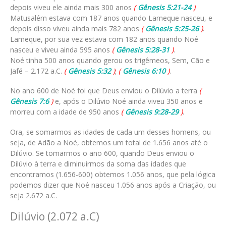
depois viveu ele ainda mais 300 anos
(
Gênesis 5:21-24
)
.
Matusalém estava com 187 anos quando Lameque nasceu, e
depois disso viveu ainda mais 782 anos
(
Gênesis 5:25-26
)
.
Lameque, por sua vez estava com 182 anos quando Noé
nasceu e viveu ainda 595 anos
(
Gênesis 5:28-31
)
.
Noé tinha 500 anos quando gerou os trigêmeos, Sem, Cão e
Jafé – 2.172 a.C.
(
Gênesis 5:32
)
;
(
Gênesis 6:10
)
.
No ano 600 de Noé foi que Deus enviou o Dilúvio a terra
(
Gênesis 7:6
)
e, após o Dilúvio Noé ainda viveu 350 anos e
morreu com a idade de 950 anos
(
Gênesis 9:28-29
)
.
Ora, se somarmos as idades de cada um desses homens, ou
seja, de Adão a Noé, obtemos um total de 1.656 anos até o
Dilúvio. Se tomarmos o ano 600, quando Deus enviou o
Dilúvio à terra e diminuirmos da soma das idades que
encontramos (1.656-600) obtemos 1.056 anos, que pela lógica
podemos dizer que Noé nasceu 1.056 anos após a Criação, ou
seja 2.672 a.C.
Dilúvio (2.072 a.C)