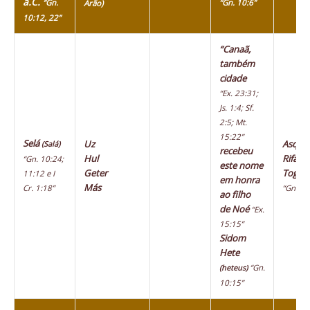
a.C.
“Gn.
“Gn. 10:6”
Arão)
10:12, 22”
“Canaã,
também
cidade
“Ex. 23:31;
Js. 1:4; Sf.
2:5; Mt.
15:22”
Selá
Uz
Asque
(Salá)
recebeu
Hul
Rifate
“Gn. 10:24;
este nome
Geter
Togar
11:12 e I
em honra
Más
Cr. 1:18”
“Gn. 10
ao filho
de Noé
“Ex.
15:15”
Sidom
Hete
“Gn.
(heteus)
10:15”