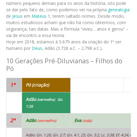
número pequeno demais para os anos da história, isto pode
se dar pelo fato de, como podemos ver na própria
genealogia
de
Jesus
em
Mateus
1, terem saltado nomes. Desde modo,
muitos estudiosos acham que não há como obtermos, com
segurança, tais datas. Mas a fórmula “viveu… anos e gerou” –
vai de encontro a essa teoria.
Hoje em 2018, estamos à 5.679 anos da criação do 1º ser
humano por
Deus
, Adão (3.728 a.C. – 2.798 a.C.).
10 Gerações Pré-Diluvianas – Filhos do
Pó
1ª
Pó (criação)
Adão
(vermelho) Gn.
1:26
2ª
Adão
Eva
(vermelho)
(vida)
Adão: Gn. 1:26; Gn. 2:7; Gn. 4:1, 25; Gn. 5:2; Lc. 3:38; Ef. 4:24; Cl. 3