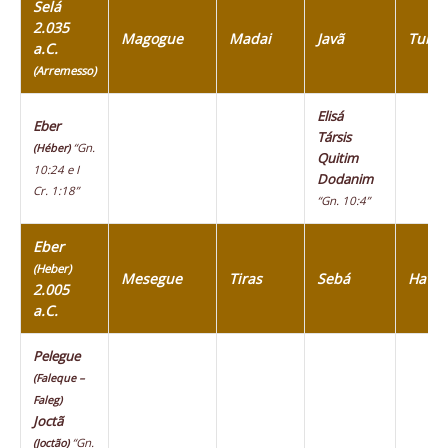
Selá
2.035
Magogue
Madai
Javã
Tubal
a.C.
(Arremesso)
Elisá
Eber
Társis
“Gn.
(Héber)
Quitim
10:24 e I
Dodanim
Cr. 1:18”
“Gn. 10:4”
Eber
(Heber)
Mesegue
Tiras
Sebá
Havil
2.005
a.C.
Pelegue
(Faleque –
Faleg)
Joctã
“Gn.
(Joctão)