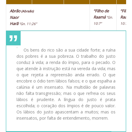
Abrão
“Filho de
“Filho
(Abraão)
Raamá
Raam
Naor
“Gn.
Harã
10:7”
10:7”
“Gn. 11:26”
Os bens do rico são a sua cidade forte; a ruína
dos pobres é a sua pobreza. O trabalho do justo
conduz à vida; a renda do ímpio, para o pecado. O
que atende à instrução está na vereda da vida; mas
o que rejeita a repreensão anda errado. O que
encobre o ódio tem lábios falsos; e o que espalha a
calúnia é um insensato. Na multidão de palavras
não falta transgressão; mas o que refreia os seus
lábios é prudente. A língua do justo é prata
escolhida; o coração dos ímpios é de pouco valor.
Os lábios do justo apascentam a muitos; mas os
insensatos, por falta de entendimento, morrem.