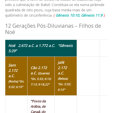
sido a culminação de Babel. Constituía-se ela numa pirâmide
quadrada de oito pisos, cuja base media mais de um
quilômetro de circunferência.
(
Gênesis 10:10; Gênesis 11:9
)
.
12 Gerações Pós-Diluvianas – Filhos de
Noé
Noé 2.672 a.C. a 1.772 a.C.
“Gênesis
5:29”
Jafé
Sem
Cão 2.172
2.172
2.172
a.C.
a.C.
(Quente)
a.C.
(Beleza)
“Gn. 5:32; 6:10;
(Rocha) “Gn.
“Gn. 5:32;
7:13; 9:18,22”
5:32; 6:10”
6:10”
“Povos da
Arábia, de
Canaã, do