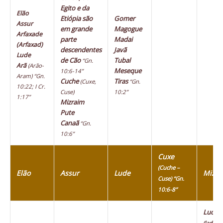
Egito e da
Elão
Etiópia são
Gomer
Assur
em grande
Magogue
Arfaxade
parte
Madai
(Arfaxad)
descendentes
Javã
Lude
de Cão
Tubal
“Gn.
Arã
(Arão-
Meseque
10:6-14”
Aram)
“Gn.
Cuche
Tiras
(Cuxe,
“Gn.
10:22; I Cr.
Cuse)
10:2”
1:17”
Mizraim
Pute
Canaã
“Gn.
10:6”
Cuxe
(Cuche –
Elão
Assur
Lude
Mizra
Cuse) “Gn.
10:6-8”
Ludim