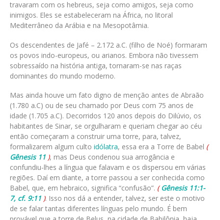
travaram com os hebreus, seja como amigos, seja como
inimigos. Eles se estabeleceram na África, no litoral
Mediterrâneo da Arábia e na Mesopotâmia.
Os descendentes de Jafé – 2.172 a.C. (filho de Noé) formaram
os povos indo-europeus, ou arianos. Embora não tivessem
sobressaído na história antiga, tornaram-se nas raças
dominantes do mundo moderno.
Mas ainda houve um fato digno de menção antes de Abraão
(1.780 a.C) ou de seu chamado por Deus com 75 anos de
idade (1.705 a.C). Decorridos 120 anos depois do Dilúvio, os
habitantes de Sinar, se orgulharam e queriam chegar ao céu
então começaram a construir uma torre, para, talvez,
formalizarem algum culto
idólatra
, essa era a Torre de Babel
(
Gênesis 11
)
, mas Deus condenou sua arrogância e
confundiu-lhes a língua que falavam e os dispersou em várias
regiões. Daí em diante, a torre passou a ser conhecida como
Babel, que, em hebraico, significa “confusão”.
(
Gênesis 11:1-
7, cf. 9:11
)
. Isso nos dá a entender, talvez, ser este o motivo
de se falar tantas diferentes línguas pelo mundo. É bem
provável que a torre de Belus, na cidade de Babilônia, haja