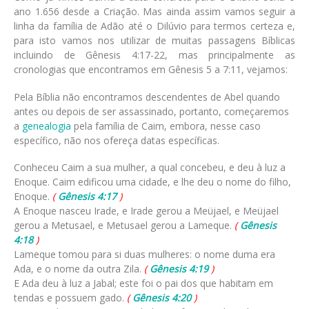
ano 1.656 desde a Criação. Mas ainda assim vamos seguir a
linha da família de Adão até o Dilúvio para termos certeza e,
para isto vamos nos utilizar de muitas passagens Bíblicas
incluindo de Gênesis 4:17-22, mas principalmente as
cronologias que encontramos em Gênesis 5 a 7:11, vejamos:
Pela Bíblia não encontramos descendentes de Abel quando
antes ou depois de ser assassinado, portanto, começaremos
a
genealogia
pela família de Caim, embora, nesse caso
específico, não nos ofereça datas específicas.
Conheceu Caim a sua mulher, a qual concebeu, e deu à luz a
Enoque. Caim edificou uma cidade, e lhe deu o nome do filho,
Enoque.
(
Gênesis 4:17
)
A Enoque nasceu Irade, e Irade gerou a Meüjael, e Meüjael
gerou a Metusael, e Metusael gerou a Lameque.
(
Gênesis
4:18
)
Lameque tomou para si duas mulheres: o nome duma era
Ada, e o nome da outra Zila.
(
Gênesis 4:19
)
E Ada deu à luz a Jabal; este foi o pai dos que habitam em
tendas e possuem gado.
(
Gênesis 4:20
)