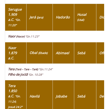
Serugue
1.909
Husal
Jerá
Hadorão
Diclá
(Jara)
a.C.
“Gn.
(Usal)
11:20”
Naor
“Gn.11:23”
(Nacor)
Naor
Obal
1.879
Abimael
Sebá
Ofir
(Ebade)
a.C.
Tera
“Gn.11:24”
(Terá – Tare – Taré)
Filho de Joctã
“Gn. 10:28”
Tera
1.850
a.C.
Havilá
Jobabe
Sebá
Dedã
“Gn.
11:24;
Josué 24:2”