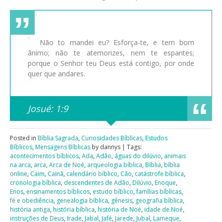
Não to mandei eu? Esforça-te, e tem bom
ânimo; não te atemorizes, nem te espantes;
porque o Senhor teu Deus está contigo, por onde
quer que andares.
Josué: 1:9
Posted in
Bíblia Sagrada
,
Curiosidades Bíblicas
,
Estudos
Bíblicos
,
Mensagens Bíblicas
by dannys | Tags:
acontecimentos bíblicos
,
Ada
,
Adão
,
águas do dilúvio
,
animais
na arca
,
arca
,
Arca de Noé
,
arqueologia bíblica
,
Bíblia
,
bíblia
online
,
Caim
,
Cainã
,
calendário bíblico
,
Cão
,
catástrofe bíblica
,
cronologia bíblica
,
descendentes de Adão
,
Dilúvio
,
Enoque
,
Enos
,
ensinamentos bíblicos
,
estudo bíblico
,
famílias bíblicas
,
fé e obediência
,
genealogia bíblica
,
gênesis
,
geografia bíblica
,
história antiga
,
história bíblica
,
história de Noé
,
idade de Noé
,
instruções de Deus
,
Irade
,
Jabal
,
Jafé
,
Jarede
,
Jubal
,
Lameque
,