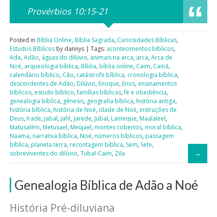
Provérbios 10:15-21
Posted in
Bíblia Online
,
Bíblia Sagrada
,
Curiosidades Bíblicas
,
Estudos Bíblicos
by dannys | Tags:
acontecimentos bíblicos
,
Ada
,
Adão
,
águas do dilúvio
,
animais na arca
,
arca
,
Arca de
Noé
,
arqueologia bíblica
,
Bíblia
,
bíblia online
,
Caim
,
Cainã
,
calendário bíblico
,
Cão
,
catástrofe bíblica
,
cronologia bíblica
,
descendentes de Adão
,
Dilúvio
,
Enoque
,
Enos
,
ensinamentos
bíblicos
,
estudo bíblico
,
famílias bíblicas
,
fé e obediência
,
genealogia bíblica
,
gênesis
,
geografia bíblica
,
história antiga
,
história bíblica
,
história de Noé
,
idade de Noé
,
instruções de
Deus
,
Irade
,
Jabal
,
Jafé
,
Jarede
,
Jubal
,
Lameque
,
Maalaleel
,
Matusalém
,
Metusael
,
Meüjael
,
montes cobertos
,
moral bíblica
,
Naama
,
narrativa bíblica
,
Noé
,
números bíblicos
,
passagem
bíblica
,
planeta terra
,
recontagem bíblica
,
Sem
,
Sete
,
sobreviventes do dilúvio
,
Tubal-Caim
,
Zila
Genealogia Bíblica de Adão a Noé
História Pré-diluviana