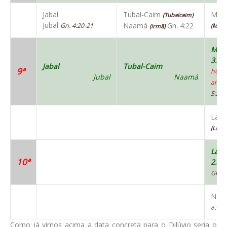
Jabal
Tubal-Caim
Met
(Tubalcaim)
Jubal
Naamá
Gn. 4:22
Gn. 4:20-21
(Matu
(irmã)
Mat
3.04
Jabal
Tubal-Caim
9ª
hom
Jubal
Naamá
arma
5:21
Lam
(Lame
Lam
10ª
2.85
Gn. 5
Noé 
a.C.
Como já vimos acima a data concreta para o Dilúvio seria o