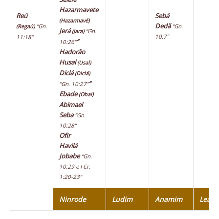
Hazarmavete
Reú
Sebá
(Hazarmavé)
Dedã
“Gn.
“Gn.
(Regaú)
Jerá
“Gn.
(Jara)
10:7”
11:18”
“
10:26”
Hadorão
Husal
(Usal)
Diclá
(Diclá)
“
“Gn. 10:27”
Ebade
(Obal)
Abimael
Seba
“Gn.
10:28”
Ofir
Havilá
Jobabe
“Gn.
10:29 e I Cr.
1:20-23”
Ninrode
Ludim
Anamim
Leab