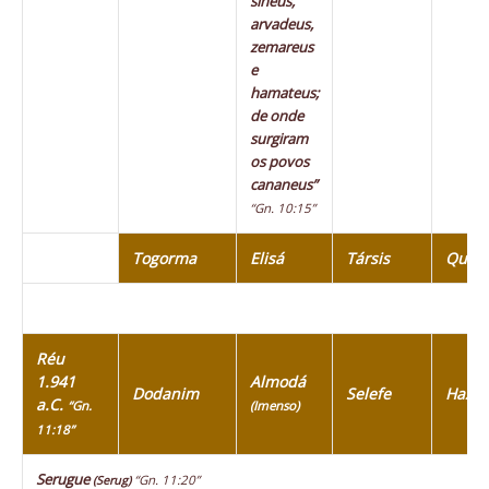
sineus,
arvadeus,
zemareus
e
hamateus;
de onde
surgiram
os povos
cananeus”
“Gn. 10:15”
Togorma
Elisá
Társis
Quiti
Réu
1.941
Almodá
Dodanim
Selefe
Haza
a.C.
“Gn.
(Imenso)
11:18”
Serugue
“Gn. 11:20”
(Serug)