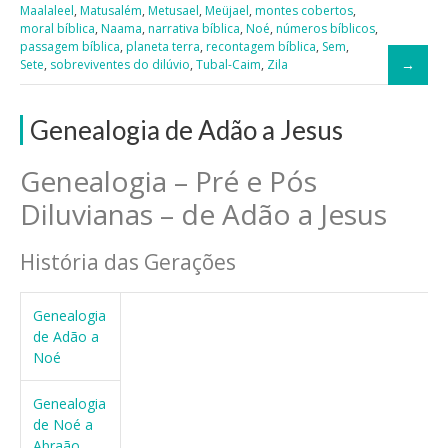
Maalaleel
,
Matusalém
,
Metusael
,
Meüjael
,
montes cobertos
,
moral bíblica
,
Naama
,
narrativa bíblica
,
Noé
,
números bíblicos
,
passagem bíblica
,
planeta terra
,
recontagem bíblica
,
Sem
,
Sete
,
sobreviventes do dilúvio
,
Tubal-Caim
,
Zila
Genealogia de Adão a Jesus
Genealogia – Pré e Pós
Diluvianas – de Adão a Jesus
História das Gerações
Genealogia
de Adão a
Noé
Genealogia
de Noé a
Abraão