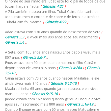
O nome do seu irmão era Jubal; este foi o pai de todos os que
tocam harpa e flauta.
(
Gênesis 4:21
)
A Zila também nasceu um filho, Tubal-Caim, fabricante de
todo instrumento cortante de cobre e de ferro; e a irmã de
Tubal-Caim foi Naama.
(
Gênesis 4:22
)
Adão estava com 130 anos quando do nascimento de Sete
(
Gênesis 5:3
)
e viveu mais 800 anos após seu nascimento
(
Gênesis 5:4
)
.
A Sete, com 105 anos anos nasceu Enos depois viveu mais
807 anos
(
Gênesis 5:6-7
)
.
Enos estava com 90 anos quando nasceu o filho Cainã e
depois disso ele viveu 815 anos
(
Gênesis 4:26a
)
(
Gênesis
5:9-10
)
.
Cainã estava com 70 anos quando nasceu Maalaleel, e ele
ainda viveu mais 840 anos
(
Gênesis 5:12-13
)
.
Maalaleel tinha 65 anos quando Jarede nasceu, e ele viveu
mais 830 anos
(
Gênesis 5:15-16
)
.
Jarede estava com 162 anos quando gerou a Enoque e viveu
após seu nascimento mais 800 anos
(
Gênesis 5:18-19
)
.
Quando Enoque estava com 65 anos nasceu Matusalém e