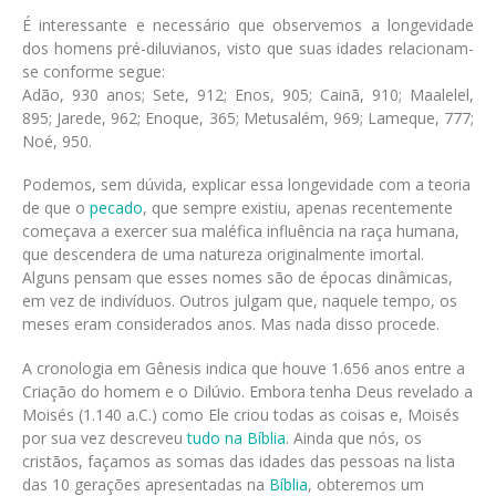
É interessante e necessário que observemos a longevidade
dos homens pré-diluvianos, visto que suas idades relacionam-
se conforme segue:
Adão, 930 anos; Sete, 912; Enos, 905; Cainã, 910; Maalelel,
895; Jarede, 962; Enoque, 365; Metusalém, 969; Lameque, 777;
Noé, 950.
Podemos, sem dúvida, explicar essa longevidade com a teoria
de que o
pecado
, que sempre existiu, apenas recentemente
começava a exercer sua maléfica influência na raça humana,
que descendera de uma natureza originalmente imortal.
Alguns pensam que esses nomes são de épocas dinâmicas,
em vez de indivíduos. Outros julgam que, naquele tempo, os
meses eram considerados anos. Mas nada disso procede.
A cronologia em Gênesis indica que houve 1.656 anos entre a
Criação do homem e o Dilúvio. Embora tenha Deus revelado a
Moisés (1.140 a.C.) como Ele criou todas as coisas e, Moisés
por sua vez descreveu
tudo na Bíblia
. Ainda que nós, os
cristãos, façamos as somas das idades das pessoas na lista
das 10 gerações apresentadas na
Bíblia
, obteremos um