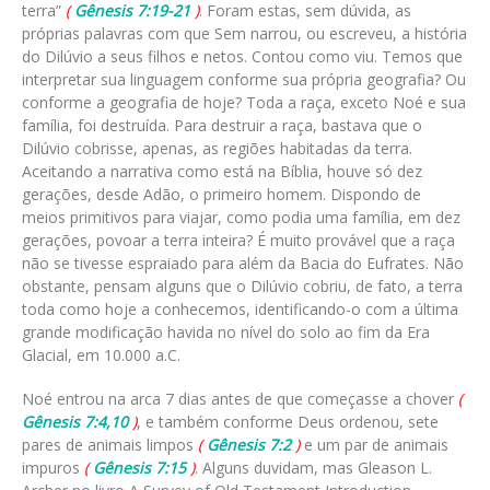
terra”
(
Gênesis 7:19-21
)
. Foram estas, sem dúvida, as
próprias palavras com que Sem narrou, ou escreveu, a história
do Dilúvio a seus filhos e netos. Contou como viu. Temos que
interpretar sua linguagem conforme sua própria geografia? Ou
conforme a geografia de hoje? Toda a raça, exceto Noé e sua
família, foi destruída. Para destruir a raça, bastava que o
Dilúvio cobrisse, apenas, as regiões habitadas da terra.
Aceitando a narrativa como está na Bíblia, houve só dez
gerações, desde Adão, o primeiro homem. Dispondo de
meios primitivos para viajar, como podia uma família, em dez
gerações, povoar a terra inteira? É muito provável que a raça
não se tivesse espraiado para além da Bacia do Eufrates. Não
obstante, pensam alguns que o Dilúvio cobriu, de fato, a terra
toda como hoje a conhecemos, identificando-o com a última
grande modificação havida no nível do solo ao fim da Era
Glacial, em 10.000 a.C.
Noé entrou na arca 7 dias antes de que começasse a chover
(
Gênesis 7:4,10
)
, e também conforme Deus ordenou, sete
pares de animais limpos
(
Gênesis 7:2
)
e um par de animais
impuros
(
Gênesis 7:15
)
. Alguns duvidam, mas Gleason L.