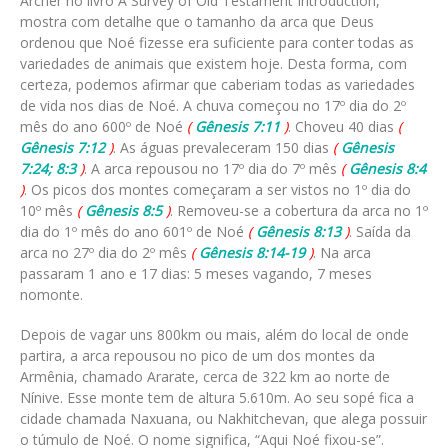
Archer no livro A Survey of Old Testament Introduction,
mostra com detalhe que o tamanho da arca que Deus
ordenou que Noé fizesse era suficiente para conter todas as
variedades de animais que existem hoje. Desta forma, com
certeza, podemos afirmar que caberiam todas as variedades
de vida nos dias de Noé. A chuva começou no 17º dia do 2º
mês do ano 600º de Noé
(
Gênesis 7:11
)
. Choveu 40 dias
(
Gênesis 7:12
)
. As águas prevaleceram 150 dias
(
Gênesis
7:24; 8:3
)
. A arca repousou no 17º dia do 7º mês
(
Gênesis 8:4
)
. Os picos dos montes começaram a ser vistos no 1º dia do
10º mês
(
Gênesis 8:5
)
. Removeu-se a cobertura da arca no 1º
dia do 1º mês do ano 601º de Noé
(
Gênesis 8:13
)
. Saída da
arca no 27º dia do 2º mês
(
Gênesis 8:14-19
)
. Na arca
passaram 1 ano e 17 dias: 5 meses vagando, 7 meses
nomonte.
Depois de vagar uns 800km ou mais, além do local de onde
partira, a arca repousou no pico de um dos montes da
Armênia, chamado Ararate, cerca de 322 km ao norte de
Nínive. Esse monte tem de altura 5.610m. Ao seu sopé fica a
cidade chamada Naxuana, ou Nakhitchevan, que alega possuir
o túmulo de Noé. O nome significa, “Aqui Noé fixou-se”.