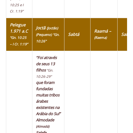
10:25 e I
Cr. 1:19”
Pelegue
Joctã
(Joctão)
1.971 a.C
Raamá –
Sabtá
Sabte
(Pequeno)
“Gn.
“Gn. 10:25
(Raema)
10:26”
– I Cr. 1:19”
“Foi através
de seus 13
filhos
“Gn.
10:26-29”
que foram
fundadas
muitas tribos
árabes
existentes na
Arábia do Sul”
Almodade
(Almodá)
Selefe