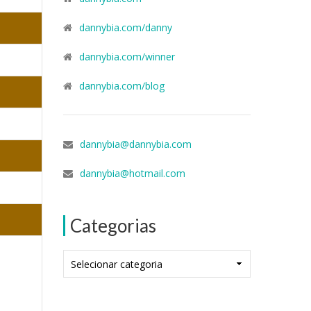
dannybia.com/danny
dannybia.com/winner
dannybia.com/blog
dannybia@dannybia.com
dannybia@hotmail.com
Categorias
Categorias