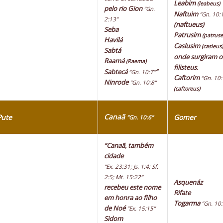
Leabim
(leabeus)
pelo rio Gion
“Gn.
Naftuim
“Gn. 10:
2:13”
(naftueus)
Seba
Patrusim
(patruse
Havilá
Caslusim
(casleus)
Sabtá
onde surgiram o
Raamá
(Raema)
filisteus.
Sabtecá
“
“Gn. 10:7”
Caftorim
“Gn. 10:
Ninrode
“Gn. 10:8”
(caftoreus)
Canaã
Pute
Gomer
“Gn. 10:6”
“Canaã, também
cidade
“Ex. 23:31; Js. 1:4; Sf.
2:5; Mt. 15:22”
Asquenáz
recebeu este nome
Rifate
em honra ao filho
Togarma
“Gn. 10:
de Noé
“Ex. 15:15”
Sidom