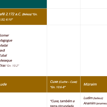
Jafé 2.172 a.C.
(Beleza) “Gn.
:32; 6:10”
Gomer
Magogue
Madai
Javã
Tubal
Meseque
Tiras
“Gn. 10:2”
Cuxe
(Cuche – Cuse)
Lude
Mizraim
“Gn. 10:6-8”
Ludim
(ladeus)
“Cuxe, também a
Anamim
(anameu
terra circundada