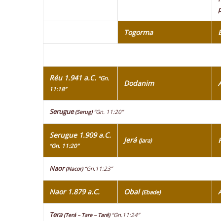
Togorma
Réu 1.941 a.C.
“Gn.
Dodanim
11:18”
Serugue
“Gn. 11:20”
(Serug)
Serugue 1.909 a.C.
Jerá
(Jara)
“Gn. 11:20”
Naor
“Gn.11:23”
(Nacor)
Naor 1.879 a.C.
Obal
(Ebade)
Tera
“Gn.11:24”
(Terá – Tare – Taré)