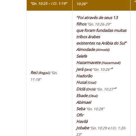
“Gn. 10:25 – I Cr. 1:19”
10:26”
“Foi através de seus 13
filhos
“Gn. 10:26-29”
que foram fundadas muitas
tribos árabes
existentes na Arábia do Sul”
Almodade
(Almodá)
Selefe
Hazarmavete
(Hazarmavé)
Jerá
“
“Gn. 10:26”
(Jara)
Reú
“Gn.
(Regaú)
Hadorão
11:18”
Husal
(Usal)
Diclá
“
“Gn. 10:27”
(Diclá)
Ebade
(Obal)
Abimael
Seba
“Gn. 10:28”
Ofir
Havilá
Jobabe
“Gn. 10:29 e I Cr. 1:20-
23”