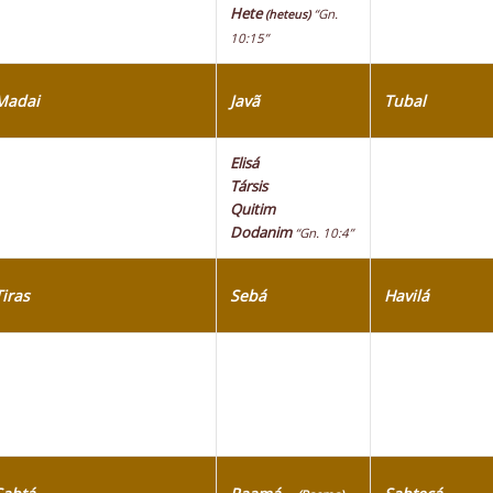
Hete
“Gn.
(heteus)
10:15”
Madai
Javã
Tubal
Elisá
Társis
Quitim
Dodanim
“Gn. 10:4”
Tiras
Sebá
Havilá