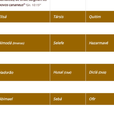
povos cananeus”
“Gn. 10:15”
Elisá
Társis
Quitim
Almodá
Selefe
Hazarmavé
(Imenso)
Husal
Diclá
Hadorão
(Usal)
(Didá)
Abimael
Sebá
Ofir