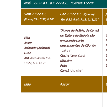
Noé 2.672 a.C. a 1.772 a.C.
“Gênesis 5:29”
Sem 2.172 a.C.
Cão 2.172 a.C.
(Quente)
(Rocha) “Gn. 5:32; 6:10”
“Gn. 5:32; 6:10; 7:13; 9:18,22”
5
“Povos da Arábia, de Canaã,
do Egito e da Etiópia são
Elão
em grande parte
Assur
descendentes de Cão
“Gn.
Arfaxade (Arfaxad)
10:6-14”
Lude
Cuche
(Cuxe, Cuse)
Arã
(Arão-Aram)
“Gn.
Mizraim
10:22; I Cr. 1:17”
Pute
Canaã
“Gn. 10:6”
Elão
Assur