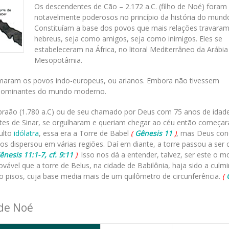
Os descendentes de Cão – 2.172 a.C. (filho de Noé) foram
notavelmente poderosos no princípio da história do mundo
Constituíam a base dos povos que mais relações travara
hebreus, seja como amigos, seja como inimigos. Eles se
estabeleceram na África, no litoral Mediterrâneo da Arábia
Mesopotâmia.
ormaram os povos indo-europeus, ou arianos. Embora não tivessem
s dominantes do mundo moderno.
raão (1.780 a.C) ou de seu chamado por Deus com 75 anos de idade
antes de Sinar, se orgulharam e queriam chegar ao céu então começa
culto
idólatra
, essa era a Torre de Babel
(
Gênesis 11
)
, mas Deus co
 os dispersou em várias regiões. Daí em diante, a torre passou a ser
ênesis 11:1-7, cf. 9:11
)
. Isso nos dá a entender, talvez, ser este o m
ovável que a torre de Belus, na cidade de Babilônia, haja sido a culm
to pisos, cuja base media mais de um quilômetro de circunferência.
(
 de Noé