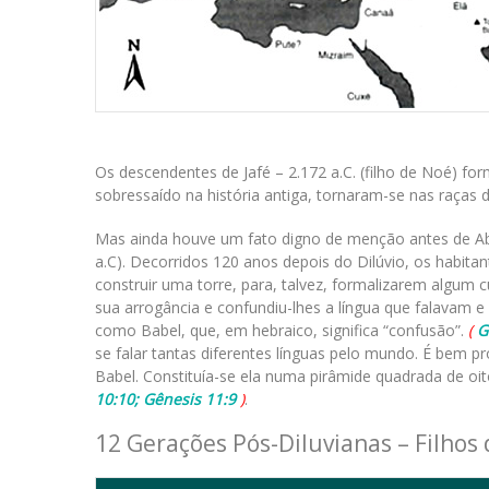
Os descendentes de Jafé – 2.172 a.C. (filho de Noé) f
sobressaído na história antiga, tornaram-se nas raça
Mas ainda houve um fato digno de menção antes de Ab
a.C). Decorridos 120 anos depois do Dilúvio, os habit
construir uma torre, para, talvez, formalizarem algum 
sua arrogância e confundiu-lhes a língua que falavam e
como Babel, que, em hebraico, significa “confusão”.
(
G
se falar tantas diferentes línguas pelo mundo. É bem pr
Babel. Constituía-se ela numa pirâmide quadrada de oi
10:10; Gênesis 11:9
)
.
12 Gerações Pós-Diluvianas – Filhos