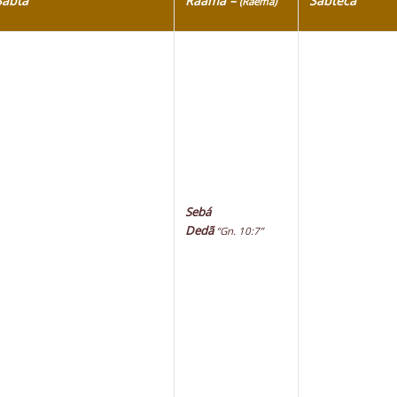
Sabtá
Raamá –
Sabtecá
(Raema)
Sebá
Dedã
“Gn. 10:7”