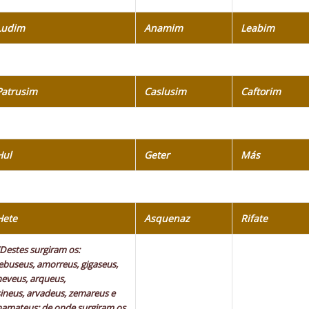
Ludim
Anamim
Leabim
Patrusim
Caslusim
Caftorim
Hul
Geter
Más
Hete
Asquenaz
Rifate
“Destes surgiram os:
jebuseus, amorreus, gigaseus,
heveus, arqueus,
sineus, arvadeus, zemareus e
hamateus; de onde surgiram os