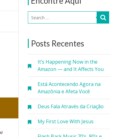
Encontre Aqui
Posts Recentes
It’s Happening Now in the
Amazon — and It Affects You
Está Acontecendo Agora na
Amazônia e Afeta Você
Deus Fala Através da Criação
My First Love With Jesus
s)
Flash Back Music 70’s, 80’s e