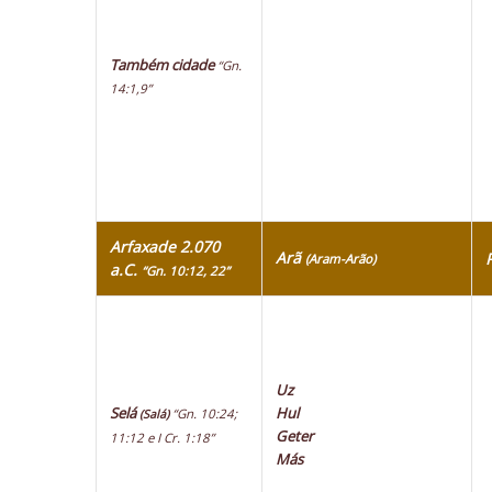
Também cidade
“Gn.
14:1,9”
Arfaxade 2.070
Arã
(Aram-Arão)
a.C.
“Gn. 10:12, 22”
Uz
Selá
Hul
“Gn. 10:24;
(Salá)
Geter
11:12 e I Cr. 1:18”
Más