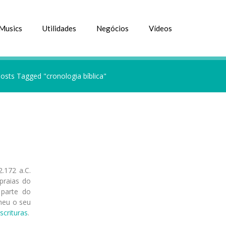
Musics
Utilidades
Negócios
Vídeos
osts Tagged "cronologia bíblica"
.172 a.C.
praias do
 parte do
heu o seu
scrituras
.