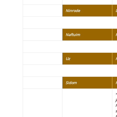
Ninrode
Naftuim
Uz
Sidom