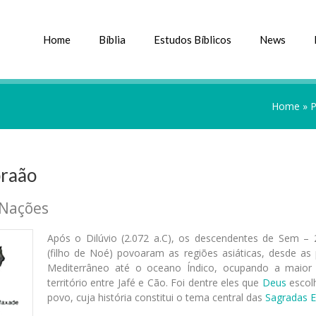
Home
Bíblia
Estudos Bíblicos
News
Home
»
P
braão
 Nações
Após o Dilúvio (2.072 a.C), os descendentes de Sem – 2
(filho de Noé) povoaram as regiões asiáticas, desde as 
Mediterrâneo até o oceano Índico, ocupando a maior
território entre Jafé e Cão. Foi dentre eles que
Deus
escol
povo, cuja história constitui o tema central das
Sagradas E