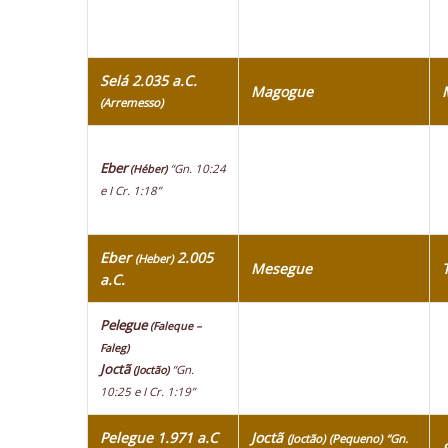
Selá 2.035 a.C.
Magogue
(Arremesso)
Eber
“Gn. 10:24
(Héber)
e I Cr. 1:18”
Eber
2.005
(Heber)
Mesegue
a.C.
Pelegue
(Faleque –
Faleg)
Joctã
“Gn.
(Joctão)
10:25 e I Cr. 1:19”
Pelegue 1.971 a.C
Joctã
(Joctão)
(Pequeno)
“Gn.