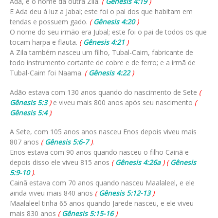
Ada, e o nome da outra Zila.
(
Gênesis 4:19
)
E Ada deu à luz a Jabal; este foi o pai dos que habitam em
tendas e possuem gado.
(
Gênesis 4:20
)
O nome do seu irmão era Jubal; este foi o pai de todos os que
tocam harpa e flauta.
(
Gênesis 4:21
)
A Zila também nasceu um filho, Tubal-Caim, fabricante de
todo instrumento cortante de cobre e de ferro; e a irmã de
Tubal-Caim foi Naama.
(
Gênesis 4:22
)
Adão estava com 130 anos quando do nascimento de Sete
(
Gênesis 5:3
)
e viveu mais 800 anos após seu nascimento
(
Gênesis 5:4
)
.
A Sete, com 105 anos anos nasceu Enos depois viveu mais
807 anos
(
Gênesis 5:6-7
)
.
Enos estava com 90 anos quando nasceu o filho Cainã e
depois disso ele viveu 815 anos
(
Gênesis 4:26a
)
(
Gênesis
5:9-10
)
.
Cainã estava com 70 anos quando nasceu Maalaleel, e ele
ainda viveu mais 840 anos
(
Gênesis 5:12-13
)
.
Maalaleel tinha 65 anos quando Jarede nasceu, e ele viveu
mais 830 anos
(
Gênesis 5:15-16
)
.