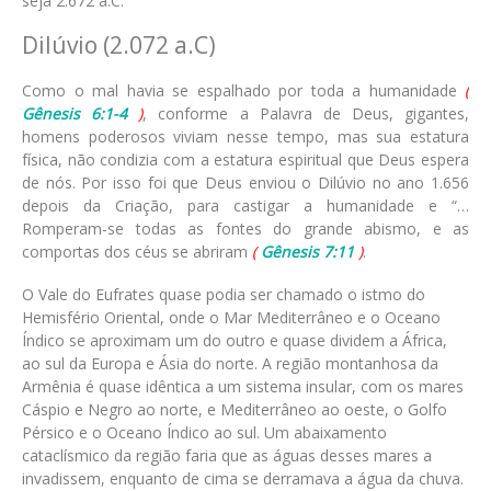
seja 2.672 a.C.
Dilúvio (2.072 a.C)
Como o mal havia se espalhado por toda a humanidade
(
Gênesis 6:1-4
)
, conforme a Palavra de Deus, gigantes,
homens poderosos viviam nesse tempo, mas sua estatura
física, não condizia com a estatura espiritual que Deus espera
de nós. Por isso foi que Deus enviou o Dilúvio no ano 1.656
depois da Criação, para castigar a humanidade e “…
Romperam-se todas as fontes do grande abismo, e as
comportas dos céus se abriram
(
Gênesis 7:11
)
.
O Vale do Eufrates quase podia ser chamado o istmo do
Hemisfério Oriental, onde o Mar Mediterrâneo e o Oceano
Índico se aproximam um do outro e quase dividem a África,
ao sul da Europa e Ásia do norte. A região montanhosa da
Armênia é quase idêntica a um sistema insular, com os mares
Cáspio e Negro ao norte, e Mediterrâneo ao oeste, o Golfo
Pérsico e o Oceano Índico ao sul. Um abaixamento
cataclísmico da região faria que as águas desses mares a
invadissem, enquanto de cima se derramava a água da chuva.