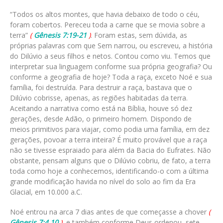
“Todos os altos montes, que havia debaixo de todo o céu,
foram cobertos. Pereceu toda a carne que se movia sobre a
terra”
(
Gênesis 7:19-21
)
. Foram estas, sem dúvida, as
próprias palavras com que Sem narrou, ou escreveu, a história
do Dilúvio a seus filhos e netos. Contou como viu. Temos que
interpretar sua linguagem conforme sua própria geografia? Ou
conforme a geografia de hoje? Toda a raça, exceto Noé e sua
família, foi destruída. Para destruir a raça, bastava que o
Dilúvio cobrisse, apenas, as regiões habitadas da terra.
Aceitando a narrativa como está na Bíblia, houve só dez
gerações, desde Adão, o primeiro homem. Dispondo de
meios primitivos para viajar, como podia uma família, em dez
gerações, povoar a terra inteira? É muito provável que a raça
não se tivesse espraiado para além da Bacia do Eufrates. Não
obstante, pensam alguns que o Dilúvio cobriu, de fato, a terra
toda como hoje a conhecemos, identificando-o com a última
grande modificação havida no nível do solo ao fim da Era
Glacial, em 10.000 a.C.
Noé entrou na arca 7 dias antes de que começasse a chover
(
Gênesis 7:4,10
)
, e também conforme Deus ordenou, sete