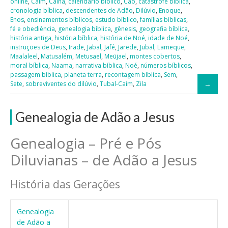
online
,
Caim
,
Cainã
,
calendário bíblico
,
Cão
,
catástrofe bíblica
,
cronologia bíblica
,
descendentes de Adão
,
Dilúvio
,
Enoque
,
Enos
,
ensinamentos bíblicos
,
estudo bíblico
,
famílias bíblicas
,
fé e obediência
,
genealogia bíblica
,
gênesis
,
geografia bíblica
,
história antiga
,
história bíblica
,
história de Noé
,
idade de Noé
,
instruções de Deus
,
Irade
,
Jabal
,
Jafé
,
Jarede
,
Jubal
,
Lameque
,
Maalaleel
,
Matusalém
,
Metusael
,
Meüjael
,
montes cobertos
,
moral bíblica
,
Naama
,
narrativa bíblica
,
Noé
,
números bíblicos
,
passagem bíblica
,
planeta terra
,
recontagem bíblica
,
Sem
,
Sete
,
sobreviventes do dilúvio
,
Tubal-Caim
,
Zila
Genealogia de Adão a Jesus
Genealogia – Pré e Pós
Diluvianas – de Adão a Jesus
História das Gerações
Genealogia
de Adão a