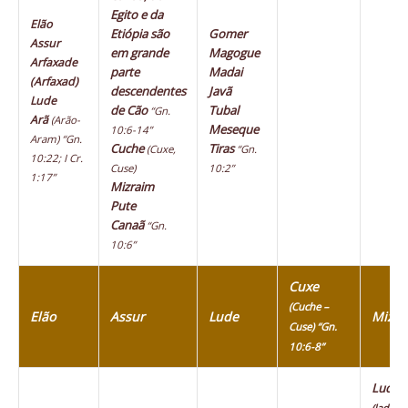
Egito e da
Elão
Etiópia são
Gomer
Assur
em grande
Magogue
Arfaxade
parte
Madai
(Arfaxad)
descendentes
Javã
Lude
de Cão
Tubal
“Gn.
Arã
(Arão-
Meseque
10:6-14”
Aram)
“Gn.
Cuche
Tiras
(Cuxe,
“Gn.
10:22; I Cr.
Cuse)
10:2”
1:17”
Mizraim
Pute
Canaã
“Gn.
10:6”
Cuxe
(Cuche –
Elão
Assur
Lude
Mizra
Cuse) “Gn.
10:6-8”
Ludim