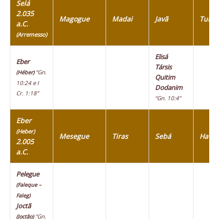
Selá
2.035
Magogue
Madai
Javã
Tubal
a.C.
(Arremesso)
Elisá
Eber
Társis
“Gn.
(Héber)
Quitim
10:24 e I
Dodanim
Cr. 1:18”
“Gn. 10:4”
Eber
(Heber)
Mesegue
Tiras
Sebá
Havil
2.005
a.C.
Pelegue
(Faleque –
Faleg)
Joctã
“Gn.
(Joctão)