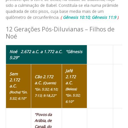
sido a culminação de Babel. Constituía-se ela numa pirâmide
quadrada de oito pisos, cuja base media mais de um
quilômetro de circunferência.
(
Gênesis 10:10; Gênesis 11:9
)
.
12 Gerações Pós-Diluvianas – Filhos de
Noé
Noé 2.672 a.C. a 1.772 a.C.
“Gênesis
5:29”
Jafé
Sem
Cão 2.172
2.172
2.172
a.C.
a.C.
(Quente)
a.C.
(Beleza)
“Gn. 5:32; 6:10;
(Rocha) “Gn.
“Gn. 5:32;
7:13; 9:18,22”
5:32; 6:10”
6:10”
“Povos da
Arábia, de
Canaã, do