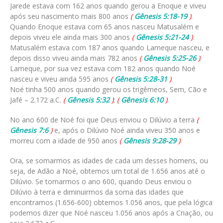
Jarede estava com 162 anos quando gerou a Enoque e viveu
após seu nascimento mais 800 anos
(
Gênesis 5:18-19
)
.
Quando Enoque estava com 65 anos nasceu Matusalém e
depois viveu ele ainda mais 300 anos
(
Gênesis 5:21-24
)
.
Matusalém estava com 187 anos quando Lameque nasceu, e
depois disso viveu ainda mais 782 anos
(
Gênesis 5:25-26
)
.
Lameque, por sua vez estava com 182 anos quando Noé
nasceu e viveu ainda 595 anos
(
Gênesis 5:28-31
)
.
Noé tinha 500 anos quando gerou os trigêmeos, Sem, Cão e
Jafé – 2.172 a.C.
(
Gênesis 5:32
)
;
(
Gênesis 6:10
)
.
No ano 600 de Noé foi que Deus enviou o Dilúvio a terra
(
Gênesis 7:6
)
e, após o Dilúvio Noé ainda viveu 350 anos e
morreu com a idade de 950 anos
(
Gênesis 9:28-29
)
.
Ora, se somarmos as idades de cada um desses homens, ou
seja, de Adão a Noé, obtemos um total de 1.656 anos até o
Dilúvio. Se tomarmos o ano 600, quando Deus enviou o
Dilúvio à terra e diminuirmos da soma das idades que
encontramos (1.656-600) obtemos 1.056 anos, que pela lógica
podemos dizer que Noé nasceu 1.056 anos após a Criação, ou