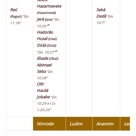
Hazarmavete
Reú
Sebá
(Hazarmavé)
Dedã
“Gn.
“Gn.
(Regaú)
Jerá
“Gn.
(Jara)
10:7”
11:18”
“
10:26”
Hadorão
Husal
(Usal)
Diclá
(Diclá)
“
“Gn. 10:27”
Ebade
(Obal)
Abimael
Seba
“Gn.
10:28”
Ofir
Havilá
Jobabe
“Gn.
10:29 e I Cr.
1:20-23”
Ninrode
Ludim
Anamim
Leab