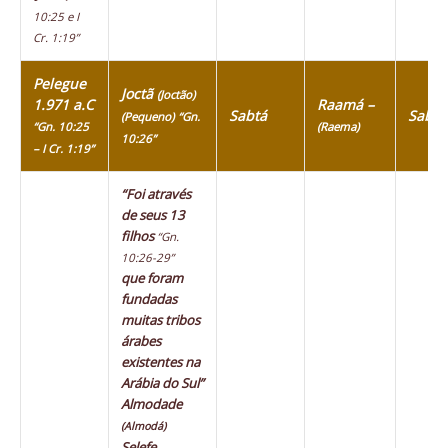
10:25 e I
Cr. 1:19”
Pelegue
Joctã
(Joctão)
1.971 a.C
Raamá –
Sabtá
Sabte
(Pequeno)
“Gn.
“Gn. 10:25
(Raema)
10:26”
– I Cr. 1:19”
“Foi através
de seus 13
filhos
“Gn.
10:26-29”
que foram
fundadas
muitas tribos
árabes
existentes na
Arábia do Sul”
Almodade
(Almodá)
Selefe