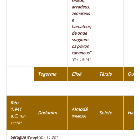
sineus,
arvadeus,
zemareus
e
hamateus;
de onde
surgiram
os povos
cananeus”
“Gn. 10:15”
Togorma
Elisá
Társis
Quiti
Réu
1.941
Almodá
Dodanim
Selefe
Haza
a.C.
“Gn.
(Imenso)
11:18”
Serugue
“Gn. 11:20”
(Serug)