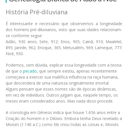
História Pré-diluviana
É interessante e necessário que observemos a longevidade
dos homens pré-diluvianos, visto que suas idades relacionam-
se conforme segue:
Adão, 930 anos; Sete, 912; Enos, 905; Cainã, 910; Maalelel,
895; Jarede, 962; Enoque, 365; Metusalém, 969; Lameque, 777;
Noé, 950.
Podemos, sem dúvida, explicar essa longevidade com a teoria
de que o
pecado
, que sempre existiu, apenas recentemente
começava a exercer sua maléfica influência na raça humana,
que descendera de uma natureza originalmente imortal.
Alguns pensam que esses nomes são de épocas dinâmicas,
em vez de indivíduos. Outros julgam que, naquele tempo, os
meses eram considerados anos. Mas nada disso procede.
A cronologia em Gênesis indica que houve 1.656 anos entre a
Criação do homem e o Dilúvio. Embora tenha Deus revelado a
Moisés (1.140 a.C.) como Ele criou todas as coisas e, Moisés