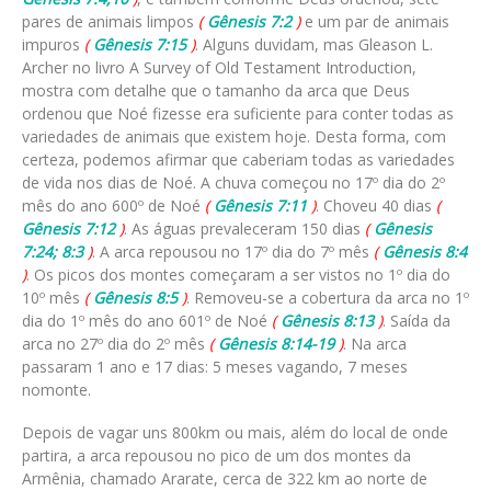
pares de animais limpos
(
Gênesis 7:2
)
e um par de animais
impuros
(
Gênesis 7:15
)
. Alguns duvidam, mas Gleason L.
Archer no livro A Survey of Old Testament Introduction,
mostra com detalhe que o tamanho da arca que Deus
ordenou que Noé fizesse era suficiente para conter todas as
variedades de animais que existem hoje. Desta forma, com
certeza, podemos afirmar que caberiam todas as variedades
de vida nos dias de Noé. A chuva começou no 17º dia do 2º
mês do ano 600º de Noé
(
Gênesis 7:11
)
. Choveu 40 dias
(
Gênesis 7:12
)
. As águas prevaleceram 150 dias
(
Gênesis
7:24; 8:3
)
. A arca repousou no 17º dia do 7º mês
(
Gênesis 8:4
)
. Os picos dos montes começaram a ser vistos no 1º dia do
10º mês
(
Gênesis 8:5
)
. Removeu-se a cobertura da arca no 1º
dia do 1º mês do ano 601º de Noé
(
Gênesis 8:13
)
. Saída da
arca no 27º dia do 2º mês
(
Gênesis 8:14-19
)
. Na arca
passaram 1 ano e 17 dias: 5 meses vagando, 7 meses
nomonte.
Depois de vagar uns 800km ou mais, além do local de onde
partira, a arca repousou no pico de um dos montes da
Armênia, chamado Ararate, cerca de 322 km ao norte de