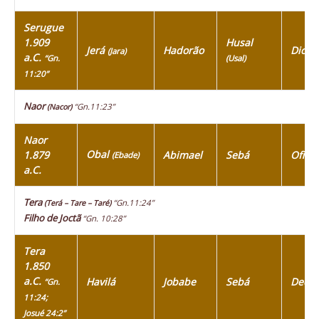
Serugue
1.909
Husal
Jerá
Hadorão
Diclá
(Jara)
a.C.
“Gn.
(Usal)
11:20”
Naor
“Gn.11:23”
(Nacor)
Naor
Obal
1.879
Abimael
Sebá
Ofir
(Ebade)
a.C.
Tera
“Gn.11:24”
(Terá – Tare – Taré)
Filho de Joctã
“Gn. 10:28”
Tera
1.850
a.C.
Havilá
Jobabe
Sebá
Dedã
“Gn.
11:24;
Josué 24:2”