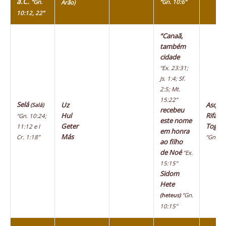
a.C.
“Gn.
“Gn. 10:6”
Arão)
10:12, 22”
“Canaã,
também
cidade
“Ex. 23:31;
Js. 1:4; Sf.
2:5; Mt.
15:22”
Selá
Uz
Asque
(Salá)
recebeu
Hul
Rifate
“Gn. 10:24;
este nome
Geter
Togar
11:12 e I
em honra
Más
Cr. 1:18”
“Gn. 10
ao filho
de Noé
“Ex.
15:15”
Sidom
Hete
“Gn.
(heteus)
10:15”