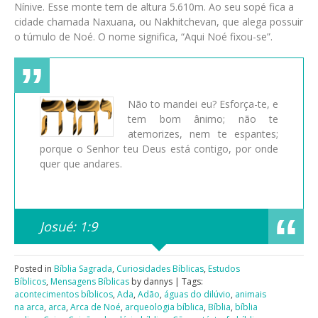
Nínive. Esse monte tem de altura 5.610m. Ao seu sopé fica a
cidade chamada Naxuana, ou Nakhitchevan, que alega possuir
o túmulo de Noé. O nome significa, “Aqui Noé fixou-se”.
Não to mandei eu? Esforça-te, e
tem bom ânimo; não te
atemorizes, nem te espantes;
porque o Senhor teu Deus está contigo, por onde
quer que andares.
Josué: 1:9
Posted in
Bíblia Sagrada
,
Curiosidades Bíblicas
,
Estudos
Bíblicos
,
Mensagens Bíblicas
by dannys | Tags:
acontecimentos bíblicos
,
Ada
,
Adão
,
águas do dilúvio
,
animais
na arca
,
arca
,
Arca de Noé
,
arqueologia bíblica
,
Bíblia
,
bíblia