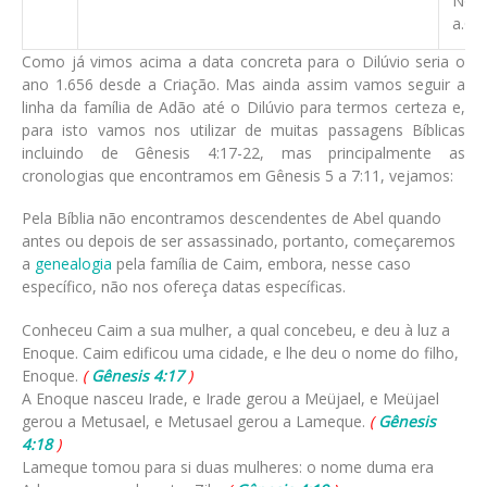
Noé 
a.C.
Como já vimos acima a data concreta para o Dilúvio seria o
ano 1.656 desde a Criação. Mas ainda assim vamos seguir a
linha da família de Adão até o Dilúvio para termos certeza e,
para isto vamos nos utilizar de muitas passagens Bíblicas
incluindo de Gênesis 4:17-22, mas principalmente as
cronologias que encontramos em Gênesis 5 a 7:11, vejamos:
Pela Bíblia não encontramos descendentes de Abel quando
antes ou depois de ser assassinado, portanto, começaremos
a
genealogia
pela família de Caim, embora, nesse caso
específico, não nos ofereça datas específicas.
Conheceu Caim a sua mulher, a qual concebeu, e deu à luz a
Enoque. Caim edificou uma cidade, e lhe deu o nome do filho,
Enoque.
(
Gênesis 4:17
)
A Enoque nasceu Irade, e Irade gerou a Meüjael, e Meüjael
gerou a Metusael, e Metusael gerou a Lameque.
(
Gênesis
4:18
)
Lameque tomou para si duas mulheres: o nome duma era