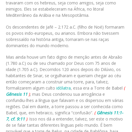
travaram com os hebreus, seja como amigos, seja como
inimigos. Eles se estabeleceram na África, no litoral
Mediterrâneo da Arábia e na Mesopotâmia.
Os descendentes de Jafé – 2.172 a.C. (filho de Noé) formaram
os povos indo-europeus, ou arianos. Embora não tivessem
sobressaído na história antiga, tornaram-se nas raças
dominantes do mundo moderno.
Mas ainda houve um fato digno de menção antes de Abraão
(1.780 a.C) ou de seu chamado por Deus com 75 anos de
idade (1.705 a.C). Decorridos 120 anos depois do Dilúvio, os
habitantes de Sinar, se orgulharam e queriam chegar ao céu
então começaram a construir uma torre, para, talvez,
formalizarem algum culto
idólatra
, essa era a Torre de Babel
(
Gênesis 11
)
, mas Deus condenou sua arrogância e
confundiu-lhes a língua que falavam e os dispersou em várias
regiões. Daí em diante, a torre passou a ser conhecida como
Babel, que, em hebraico, significa “confusão”.
(
Gênesis 11:1-
7, cf. 9:11
)
. Isso nos dá a entender, talvez, ser este o motivo
de se falar tantas diferentes línguas pelo mundo. É bem
provável que a torre de Belus, na cidade de Babilônia, haja