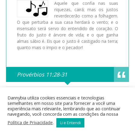
Aquele que confia nas suas
riquezas, cairá; mas os justos
reverdecerão como a folhagem.
O que perturba a sua casa herdará o vento; e o
insensato será servo do entendido de coração. O
fruto do justo é árvore de vida; e o que ganha
almas sábio é. Eis que o justo é castigado na terra;
quanto mais o ímpio e o pecador!
Provérbios 11:28-31
Posted in
Bíblia Sagrada
,
Curiosidades Bíblicas
,
Estudos
Dannybia utiliza cookies essenciais e tecnologias
Bíblicos
,
Mensagens Bíblicas
by dannys | Tags:
semelhantes em nosso site para fornecer a você uma
acontecimentos bíblicos
,
Ada
,
Adão
,
águas do dilúvio
,
animais
experiência mais relevante, lembrando que ao continuar
na arca
,
arca
,
Arca de Noé
,
arqueologia bíblica
,
Bíblia
,
bíblia
navegando, você concorda com as condições da nossa
online
,
Caim
,
Cainã
,
calendário bíblico
,
Cão
,
catástrofe bíblica
,
cronologia bíblica
,
descendentes de Adão
,
Dilúvio
,
Enoque
,
Política de Privacidade
.
Li e Entendi
Enos
,
ensinamentos bíblicos
,
estudo bíblico
,
famílias bíblicas
,
fé e obediência
,
genealogia bíblica
,
gênesis
,
geografia bíblica
,