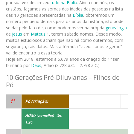
por sua vez descreveu
tudo na Bíblia
. Ainda que nós, os
cristãos, façamos as somas das idades das pessoas na lista
das 10 gerações apresentadas na
Bíblia
, obteremos um
número pequeno demais para os anos da história, isto pode
se dar pelo fato de, como podemos ver na própria
genealogia
de
Jesus
em
Mateus
1, terem saltado nomes. Desde modo,
muitos estudiosos acham que não há como obtermos, com
segurança, tais datas. Mas a fórmula “viveu… anos e gerou” –
vai de encontro a essa teoria.
Hoje em 2018, estamos à 5.679 anos da criação do 1º ser
humano por
Deus
, Adão (3.728 a.C. – 2.798 a.C.).
10 Gerações Pré-Diluvianas – Filhos do
Pó
1ª
Pó (criação)
Adão
(vermelho) Gn.
1:26