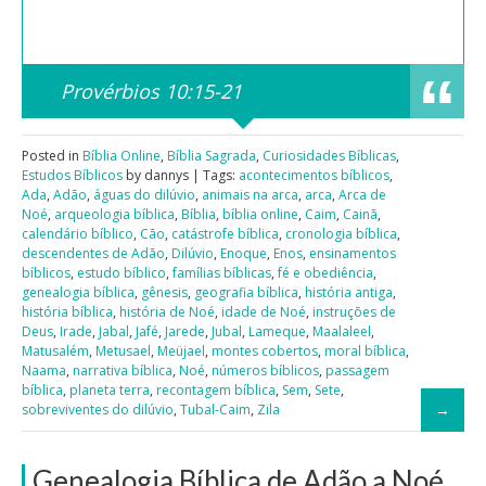
Provérbios 10:15-21
Posted in
Bíblia Online
,
Bíblia Sagrada
,
Curiosidades Bíblicas
,
Estudos Bíblicos
by dannys | Tags:
acontecimentos bíblicos
,
Ada
,
Adão
,
águas do dilúvio
,
animais na arca
,
arca
,
Arca de
Noé
,
arqueologia bíblica
,
Bíblia
,
bíblia online
,
Caim
,
Cainã
,
calendário bíblico
,
Cão
,
catástrofe bíblica
,
cronologia bíblica
,
descendentes de Adão
,
Dilúvio
,
Enoque
,
Enos
,
ensinamentos
bíblicos
,
estudo bíblico
,
famílias bíblicas
,
fé e obediência
,
genealogia bíblica
,
gênesis
,
geografia bíblica
,
história antiga
,
história bíblica
,
história de Noé
,
idade de Noé
,
instruções de
Deus
,
Irade
,
Jabal
,
Jafé
,
Jarede
,
Jubal
,
Lameque
,
Maalaleel
,
Matusalém
,
Metusael
,
Meüjael
,
montes cobertos
,
moral bíblica
,
Naama
,
narrativa bíblica
,
Noé
,
números bíblicos
,
passagem
bíblica
,
planeta terra
,
recontagem bíblica
,
Sem
,
Sete
,
sobreviventes do dilúvio
,
Tubal-Caim
,
Zila
Genealogia Bíblica de Adão a Noé