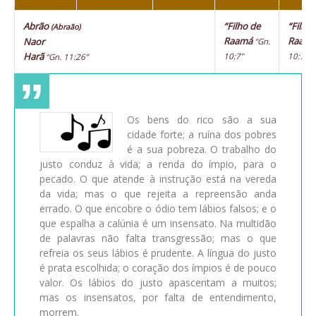
Abrão
“Filho de
“Filho
(Abraão)
Raamá
Raam
Naor
“Gn.
Harã
10:7”
10:7”
“Gn. 11:26”
Os bens do rico são a sua
cidade forte; a ruína dos pobres
é a sua pobreza. O trabalho do
justo conduz à vida; a renda do ímpio, para o
pecado. O que atende à instrução está na vereda
da vida; mas o que rejeita a repreensão anda
errado. O que encobre o ódio tem lábios falsos; e o
que espalha a calúnia é um insensato. Na multidão
de palavras não falta transgressão; mas o que
refreia os seus lábios é prudente. A língua do justo
é prata escolhida; o coração dos ímpios é de pouco
valor. Os lábios do justo apascentam a muitos;
mas os insensatos, por falta de entendimento,
morrem.