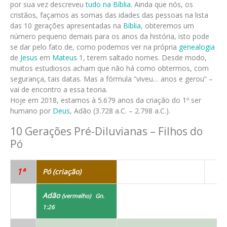
por sua vez descreveu
tudo na Bíblia
. Ainda que nós, os
cristãos, façamos as somas das idades das pessoas na lista
das 10 gerações apresentadas na
Bíblia
, obteremos um
número pequeno demais para os anos da história, isto pode
se dar pelo fato de, como podemos ver na própria
genealogia
de
Jesus
em
Mateus
1, terem saltado nomes. Desde modo,
muitos estudiosos acham que não há como obtermos, com
segurança, tais datas. Mas a fórmula “viveu… anos e gerou” –
vai de encontro a essa teoria.
Hoje em 2018, estamos à 5.679 anos da criação do 1º ser
humano por
Deus
, Adão (3.728 a.C. – 2.798 a.C.).
10 Gerações Pré-Diluvianas – Filhos do
Pó
1ª
Pó (criação)
Adão
(vermelho) Gn.
1:26