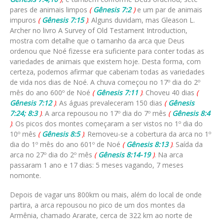
pares de animais limpos
(
Gênesis 7:2
)
e um par de animais
impuros
(
Gênesis 7:15
)
. Alguns duvidam, mas Gleason L.
Archer no livro A Survey of Old Testament Introduction,
mostra com detalhe que o tamanho da arca que Deus
ordenou que Noé fizesse era suficiente para conter todas as
variedades de animais que existem hoje. Desta forma, com
certeza, podemos afirmar que caberiam todas as variedades
de vida nos dias de Noé. A chuva começou no 17º dia do 2º
mês do ano 600º de Noé
(
Gênesis 7:11
)
. Choveu 40 dias
(
Gênesis 7:12
)
. As águas prevaleceram 150 dias
(
Gênesis
7:24; 8:3
)
. A arca repousou no 17º dia do 7º mês
(
Gênesis 8:4
)
. Os picos dos montes começaram a ser vistos no 1º dia do
10º mês
(
Gênesis 8:5
)
. Removeu-se a cobertura da arca no 1º
dia do 1º mês do ano 601º de Noé
(
Gênesis 8:13
)
. Saída da
arca no 27º dia do 2º mês
(
Gênesis 8:14-19
)
. Na arca
passaram 1 ano e 17 dias: 5 meses vagando, 7 meses
nomonte.
Depois de vagar uns 800km ou mais, além do local de onde
partira, a arca repousou no pico de um dos montes da
Armênia, chamado Ararate, cerca de 322 km ao norte de