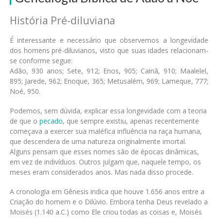
História Pré-diluviana
É interessante e necessário que observemos a longevidade
dos homens pré-diluvianos, visto que suas idades relacionam-
se conforme segue:
Adão, 930 anos; Sete, 912; Enos, 905; Cainã, 910; Maalelel,
895; Jarede, 962; Enoque, 365; Metusalém, 969; Lameque, 777;
Noé, 950.
Podemos, sem dúvida, explicar essa longevidade com a teoria
de que o
pecado
, que sempre existiu, apenas recentemente
começava a exercer sua maléfica influência na raça humana,
que descendera de uma natureza originalmente imortal.
Alguns pensam que esses nomes são de épocas dinâmicas,
em vez de indivíduos. Outros julgam que, naquele tempo, os
meses eram considerados anos. Mas nada disso procede.
A cronologia em Gênesis indica que houve 1.656 anos entre a
Criação do homem e o Dilúvio. Embora tenha Deus revelado a
Moisés (1.140 a.C.) como Ele criou todas as coisas e, Moisés