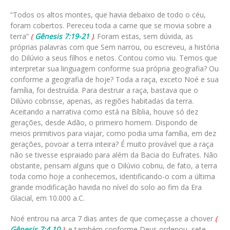
“Todos os altos montes, que havia debaixo de todo o céu,
foram cobertos. Pereceu toda a carne que se movia sobre a
terra”
(
Gênesis 7:19-21
)
. Foram estas, sem dúvida, as
próprias palavras com que Sem narrou, ou escreveu, a história
do Dilúvio a seus filhos e netos. Contou como viu. Temos que
interpretar sua linguagem conforme sua própria geografia? Ou
conforme a geografia de hoje? Toda a raça, exceto Noé e sua
família, foi destruída. Para destruir a raça, bastava que o
Dilúvio cobrisse, apenas, as regiões habitadas da terra.
Aceitando a narrativa como está na Bíblia, houve só dez
gerações, desde Adão, o primeiro homem. Dispondo de
meios primitivos para viajar, como podia uma família, em dez
gerações, povoar a terra inteira? É muito provável que a raça
não se tivesse espraiado para além da Bacia do Eufrates. Não
obstante, pensam alguns que o Dilúvio cobriu, de fato, a terra
toda como hoje a conhecemos, identificando-o com a última
grande modificação havida no nível do solo ao fim da Era
Glacial, em 10.000 a.C.
Noé entrou na arca 7 dias antes de que começasse a chover
(
Gênesis 7:4,10
)
, e também conforme Deus ordenou, sete