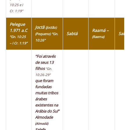
10:25 e I
Cr. 1:19”
Pelegue
Joctã
(Joctão)
1.971 a.C
Raamá –
Sabtá
Sabte
(Pequeno)
“Gn.
“Gn. 10:25
(Raema)
10:26”
– I Cr. 1:19”
“Foi através
de seus 13
filhos
“Gn.
10:26-29”
que foram
fundadas
muitas tribos
árabes
existentes na
Arábia do Sul”
Almodade
(Almodá)
Selefe