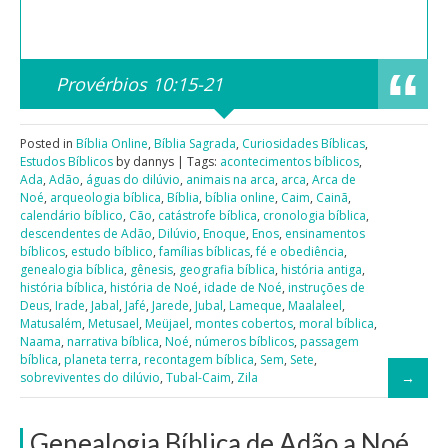
Provérbios 10:15-21
Posted in
Bíblia Online
,
Bíblia Sagrada
,
Curiosidades Bíblicas
,
Estudos Bíblicos
by dannys | Tags:
acontecimentos bíblicos
,
Ada
,
Adão
,
águas do dilúvio
,
animais na arca
,
arca
,
Arca de
Noé
,
arqueologia bíblica
,
Bíblia
,
bíblia online
,
Caim
,
Cainã
,
calendário bíblico
,
Cão
,
catástrofe bíblica
,
cronologia bíblica
,
descendentes de Adão
,
Dilúvio
,
Enoque
,
Enos
,
ensinamentos
bíblicos
,
estudo bíblico
,
famílias bíblicas
,
fé e obediência
,
genealogia bíblica
,
gênesis
,
geografia bíblica
,
história antiga
,
história bíblica
,
história de Noé
,
idade de Noé
,
instruções de
Deus
,
Irade
,
Jabal
,
Jafé
,
Jarede
,
Jubal
,
Lameque
,
Maalaleel
,
Matusalém
,
Metusael
,
Meüjael
,
montes cobertos
,
moral bíblica
,
Naama
,
narrativa bíblica
,
Noé
,
números bíblicos
,
passagem
bíblica
,
planeta terra
,
recontagem bíblica
,
Sem
,
Sete
,
sobreviventes do dilúvio
,
Tubal-Caim
,
Zila
Genealogia Bíblica de Adão a Noé