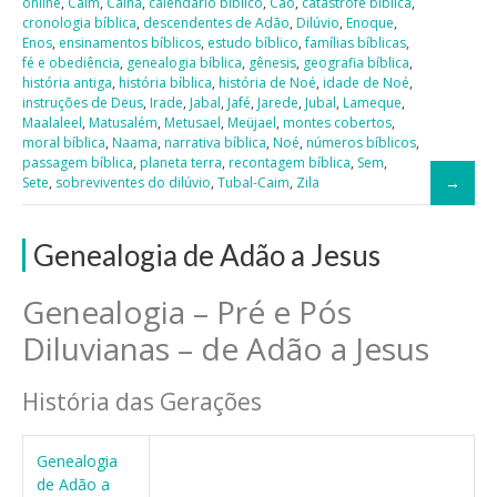
online
,
Caim
,
Cainã
,
calendário bíblico
,
Cão
,
catástrofe bíblica
,
cronologia bíblica
,
descendentes de Adão
,
Dilúvio
,
Enoque
,
Enos
,
ensinamentos bíblicos
,
estudo bíblico
,
famílias bíblicas
,
fé e obediência
,
genealogia bíblica
,
gênesis
,
geografia bíblica
,
história antiga
,
história bíblica
,
história de Noé
,
idade de Noé
,
instruções de Deus
,
Irade
,
Jabal
,
Jafé
,
Jarede
,
Jubal
,
Lameque
,
Maalaleel
,
Matusalém
,
Metusael
,
Meüjael
,
montes cobertos
,
moral bíblica
,
Naama
,
narrativa bíblica
,
Noé
,
números bíblicos
,
passagem bíblica
,
planeta terra
,
recontagem bíblica
,
Sem
,
Sete
,
sobreviventes do dilúvio
,
Tubal-Caim
,
Zila
Genealogia de Adão a Jesus
Genealogia – Pré e Pós
Diluvianas – de Adão a Jesus
História das Gerações
Genealogia
de Adão a