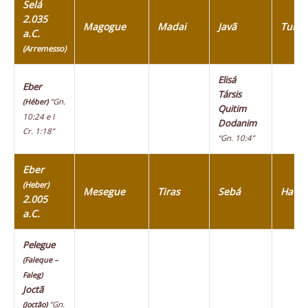
Selá
2.035
Magogue
Madai
Javã
Tubal
a.C.
(Arremesso)
Elisá
Eber
Társis
“Gn.
(Héber)
Quitim
10:24 e I
Dodanim
Cr. 1:18”
“Gn. 10:4”
Eber
(Heber)
Mesegue
Tiras
Sebá
Havil
2.005
a.C.
Pelegue
(Faleque –
Faleg)
Joctã
“Gn.
(Joctão)