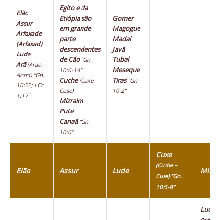
Egito e da
Elão
Etiópia são
Gomer
Assur
em grande
Magogue
Arfaxade
parte
Madai
(Arfaxad)
descendentes
Javã
Lude
de Cão
Tubal
“Gn.
Arã
(Arão-
Meseque
10:6-14”
Aram)
“Gn.
Cuche
Tiras
(Cuxe,
“Gn.
10:22; I Cr.
Cuse)
10:2”
1:17”
Mizraim
Pute
Canaã
“Gn.
10:6”
Cuxe
(Cuche –
Elão
Assur
Lude
Mizra
Cuse) “Gn.
10:6-8”
Ludim