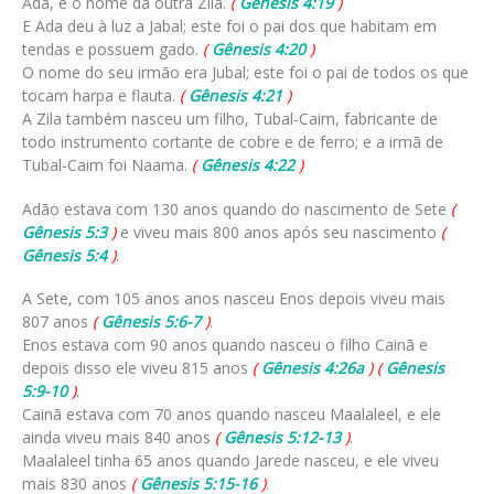
Ada, e o nome da outra Zila.
(
Gênesis 4:19
)
E Ada deu à luz a Jabal; este foi o pai dos que habitam em
tendas e possuem gado.
(
Gênesis 4:20
)
O nome do seu irmão era Jubal; este foi o pai de todos os que
tocam harpa e flauta.
(
Gênesis 4:21
)
A Zila também nasceu um filho, Tubal-Caim, fabricante de
todo instrumento cortante de cobre e de ferro; e a irmã de
Tubal-Caim foi Naama.
(
Gênesis 4:22
)
Adão estava com 130 anos quando do nascimento de Sete
(
Gênesis 5:3
)
e viveu mais 800 anos após seu nascimento
(
Gênesis 5:4
)
.
A Sete, com 105 anos anos nasceu Enos depois viveu mais
807 anos
(
Gênesis 5:6-7
)
.
Enos estava com 90 anos quando nasceu o filho Cainã e
depois disso ele viveu 815 anos
(
Gênesis 4:26a
)
(
Gênesis
5:9-10
)
.
Cainã estava com 70 anos quando nasceu Maalaleel, e ele
ainda viveu mais 840 anos
(
Gênesis 5:12-13
)
.
Maalaleel tinha 65 anos quando Jarede nasceu, e ele viveu
mais 830 anos
(
Gênesis 5:15-16
)
.