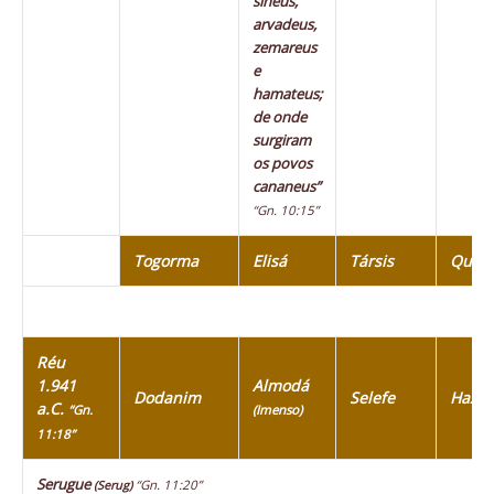
sineus,
arvadeus,
zemareus
e
hamateus;
de onde
surgiram
os povos
cananeus”
“Gn. 10:15”
Togorma
Elisá
Társis
Quiti
Réu
1.941
Almodá
Dodanim
Selefe
Haza
a.C.
“Gn.
(Imenso)
11:18”
Serugue
“Gn. 11:20”
(Serug)