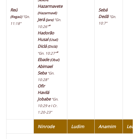
Hazarmavete
Reú
Sebá
(Hazarmavé)
Dedã
“Gn.
“Gn.
(Regaú)
Jerá
“Gn.
(Jara)
10:7”
11:18”
“
10:26”
Hadorão
Husal
(Usal)
Diclá
(Diclá)
“
“Gn. 10:27”
Ebade
(Obal)
Abimael
Seba
“Gn.
10:28”
Ofir
Havilá
Jobabe
“Gn.
10:29 e I Cr.
1:20-23”
Ninrode
Ludim
Anamim
Leab