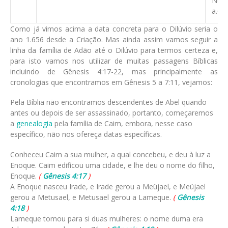
Noé 
a.C.
Como já vimos acima a data concreta para o Dilúvio seria o
ano 1.656 desde a Criação. Mas ainda assim vamos seguir a
linha da família de Adão até o Dilúvio para termos certeza e,
para isto vamos nos utilizar de muitas passagens Bíblicas
incluindo de Gênesis 4:17-22, mas principalmente as
cronologias que encontramos em Gênesis 5 a 7:11, vejamos:
Pela Bíblia não encontramos descendentes de Abel quando
antes ou depois de ser assassinado, portanto, começaremos
a
genealogia
pela família de Caim, embora, nesse caso
específico, não nos ofereça datas específicas.
Conheceu Caim a sua mulher, a qual concebeu, e deu à luz a
Enoque. Caim edificou uma cidade, e lhe deu o nome do filho,
Enoque.
(
Gênesis 4:17
)
A Enoque nasceu Irade, e Irade gerou a Meüjael, e Meüjael
gerou a Metusael, e Metusael gerou a Lameque.
(
Gênesis
4:18
)
Lameque tomou para si duas mulheres: o nome duma era