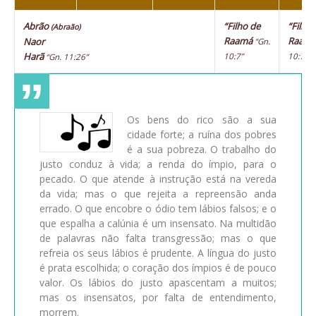
Abrão
“Filho de
“Filho
(Abraão)
Raamá
Raam
Naor
“Gn.
Harã
10:7”
10:7”
“Gn. 11:26”
Os bens do rico são a sua
cidade forte; a ruína dos pobres
é a sua pobreza. O trabalho do
justo conduz à vida; a renda do ímpio, para o
pecado. O que atende à instrução está na vereda
da vida; mas o que rejeita a repreensão anda
errado. O que encobre o ódio tem lábios falsos; e o
que espalha a calúnia é um insensato. Na multidão
de palavras não falta transgressão; mas o que
refreia os seus lábios é prudente. A língua do justo
é prata escolhida; o coração dos ímpios é de pouco
valor. Os lábios do justo apascentam a muitos;
mas os insensatos, por falta de entendimento,
morrem.