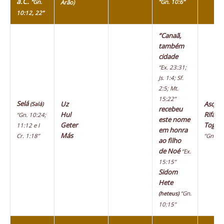
a.C.
“Gn.
“Gn. 10:6”
Arão)
10:12, 22”
“Canaã,
também
cidade
“Ex. 23:31;
Js. 1:4; Sf.
2:5; Mt.
15:22”
Selá
Uz
Asque
(Salá)
recebeu
Hul
Rifate
“Gn. 10:24;
este nome
Geter
Togar
11:12 e I
em honra
Más
Cr. 1:18”
“Gn. 10
ao filho
de Noé
“Ex.
15:15”
Sidom
Hete
“Gn.
(heteus)
10:15”