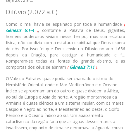
seja 2.672 a.C.
Dilúvio (2.072 a.C)
Como o mal havia se espalhado por toda a humanidade
(
Gênesis 6:1-4
)
, conforme a Palavra de Deus, gigantes,
homens poderosos viviam nesse tempo, mas sua estatura
física, não condizia com a estatura espiritual que Deus espera
de nós. Por isso foi que Deus enviou o Dilúvio no ano 1.656
depois da Criação, para castigar a humanidade e “…
Romperam-se todas as fontes do grande abismo, e as
comportas dos céus se abriram
(
Gênesis 7:11
)
.
O Vale do Eufrates quase podia ser chamado o istmo do
Hemisfério Oriental, onde o Mar Mediterrâneo e o Oceano
Índico se aproximam um do outro e quase dividem a África,
ao sul da Europa e Ásia do norte. A região montanhosa da
Armênia é quase idêntica a um sistema insular, com os mares
Cáspio e Negro ao norte, e Mediterrâneo ao oeste, o Golfo
Pérsico e o Oceano Índico ao sul. Um abaixamento
cataclísmico da região faria que as águas desses mares a
invadissem, enquanto de cima se derramava a água da chuva.