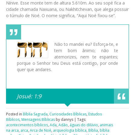
Nínive. Esse monte tem de altura 5.610m. Ao seu sopé fica a
cidade chamada Naxuana, ou Nakhitchevan, que alega possuir
o túmulo de Noé. O nome significa, “Aqui Noé fixou-se”.
Não to mandei eu? Esforça-te, e
tem bom ânimo; não te
atemorizes, nem te espantes;
porque o Senhor teu Deus está contigo, por onde
quer que andares.
Josué: 1:9
Posted in
Bíblia Sagrada
,
Curiosidades Bíblicas
,
Estudos
Bíblicos
,
Mensagens Bíblicas
by dannys | Tags:
acontecimentos bíblicos
,
Ada
,
Adão
,
águas do dilúvio
,
animais
na arca
,
arca
,
Arca de Noé
,
arqueologia bíblica
,
Bíblia
,
bíblia