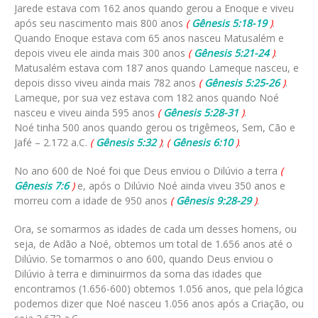
Jarede estava com 162 anos quando gerou a Enoque e viveu
após seu nascimento mais 800 anos
(
Gênesis 5:18-19
)
.
Quando Enoque estava com 65 anos nasceu Matusalém e
depois viveu ele ainda mais 300 anos
(
Gênesis 5:21-24
)
.
Matusalém estava com 187 anos quando Lameque nasceu, e
depois disso viveu ainda mais 782 anos
(
Gênesis 5:25-26
)
.
Lameque, por sua vez estava com 182 anos quando Noé
nasceu e viveu ainda 595 anos
(
Gênesis 5:28-31
)
.
Noé tinha 500 anos quando gerou os trigêmeos, Sem, Cão e
Jafé – 2.172 a.C.
(
Gênesis 5:32
)
;
(
Gênesis 6:10
)
.
No ano 600 de Noé foi que Deus enviou o Dilúvio a terra
(
Gênesis 7:6
)
e, após o Dilúvio Noé ainda viveu 350 anos e
morreu com a idade de 950 anos
(
Gênesis 9:28-29
)
.
Ora, se somarmos as idades de cada um desses homens, ou
seja, de Adão a Noé, obtemos um total de 1.656 anos até o
Dilúvio. Se tomarmos o ano 600, quando Deus enviou o
Dilúvio à terra e diminuirmos da soma das idades que
encontramos (1.656-600) obtemos 1.056 anos, que pela lógica
podemos dizer que Noé nasceu 1.056 anos após a Criação, ou