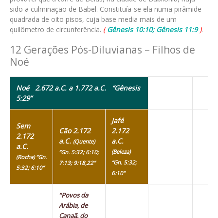
sido a culminação de Babel. Constituía-se ela numa pirâmide
quadrada de oito pisos, cuja base media mais de um
quilômetro de circunferência.
(
Gênesis 10:10; Gênesis 11:9
)
.
12 Gerações Pós-Diluvianas – Filhos de
Noé
Noé 2.672 a.C. a 1.772 a.C.
“Gênesis
5:29”
Jafé
Sem
Cão 2.172
2.172
2.172
a.C.
a.C.
(Quente)
a.C.
(Beleza)
“Gn. 5:32; 6:10;
(Rocha) “Gn.
“Gn. 5:32;
7:13; 9:18,22”
5:32; 6:10”
6:10”
“Povos da
Arábia, de
Canaã, do