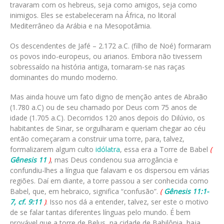
travaram com os hebreus, seja como amigos, seja como
inimigos. Eles se estabeleceram na África, no litoral
Mediterrâneo da Arábia e na Mesopotâmia.
Os descendentes de Jafé – 2.172 a.C. (filho de Noé) formaram
os povos indo-europeus, ou arianos. Embora não tivessem
sobressaído na história antiga, tornaram-se nas raças
dominantes do mundo moderno.
Mas ainda houve um fato digno de menção antes de Abraão
(1.780 a.C) ou de seu chamado por Deus com 75 anos de
idade (1.705 a.C). Decorridos 120 anos depois do Dilúvio, os
habitantes de Sinar, se orgulharam e queriam chegar ao céu
então começaram a construir uma torre, para, talvez,
formalizarem algum culto
idólatra
, essa era a Torre de Babel
(
Gênesis 11
)
, mas Deus condenou sua arrogância e
confundiu-lhes a língua que falavam e os dispersou em várias
regiões. Daí em diante, a torre passou a ser conhecida como
Babel, que, em hebraico, significa “confusão”.
(
Gênesis 11:1-
7, cf. 9:11
)
. Isso nos dá a entender, talvez, ser este o motivo
de se falar tantas diferentes línguas pelo mundo. É bem
provável que a torre de Belus, na cidade de Babilônia, haja