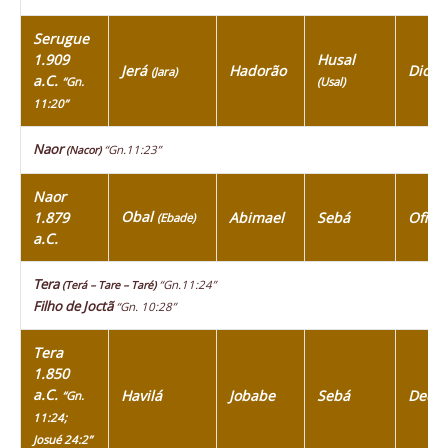
Serugue
1.909
Husal
Jerá
Hadorão
Diclá
(Jara)
a.C.
“Gn.
(Usal)
11:20”
Naor
“Gn.11:23”
(Nacor)
Naor
Obal
1.879
Abimael
Sebá
Ofir
(Ebade)
a.C.
Tera
“Gn.11:24”
(Terá – Tare – Taré)
Filho de Joctã
“Gn. 10:28”
Tera
1.850
a.C.
Havilá
Jobabe
Sebá
Dedã
“Gn.
11:24;
Josué 24:2”