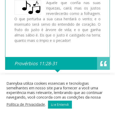
Aquele que confia nas suas
riquezas, cairá; mas os justos
reverdecerão como a folhagem.
O que perturba a sua casa herdará o vento; e o
insensato será servo do entendido de coração. O
fruto do justo é árvore de vida; e o que ganha
almas sábio é. Eis que o justo é castigado na terra;
quanto mais o ímpio e o pecador!
Provérbios 11:28-31
Posted in
Bíblia Sagrada
,
Curiosidades Bíblicas
,
Estudos
Dannybia utiliza cookies essenciais e tecnologias
Bíblicos
,
Mensagens Bíblicas
by dannys | Tags:
semelhantes em nosso site para fornecer a você uma
acontecimentos bíblicos
,
Ada
,
Adão
,
águas do dilúvio
,
animais
experiência mais relevante, lembrando que ao continuar
na arca
,
arca
,
Arca de Noé
,
arqueologia bíblica
,
Bíblia
,
bíblia
navegando, você concorda com as condições da nossa
online
,
Caim
,
Cainã
,
calendário bíblico
,
Cão
,
catástrofe bíblica
,
cronologia bíblica
,
descendentes de Adão
,
Dilúvio
,
Enoque
,
Política de Privacidade
.
Li e Entendi
Enos
,
ensinamentos bíblicos
,
estudo bíblico
,
famílias bíblicas
,
fé e obediência
,
genealogia bíblica
,
gênesis
,
geografia bíblica
,