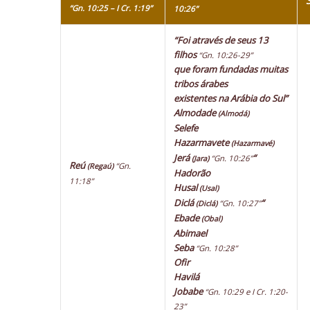
“Gn. 10:25 – I Cr. 1:19”
10:26”
“Foi através de seus 13
filhos
“Gn. 10:26-29”
que foram fundadas muitas
tribos árabes
existentes na Arábia do Sul”
Almodade
(Almodá)
Selefe
Hazarmavete
(Hazarmavé)
Jerá
“
“Gn. 10:26”
(Jara)
Reú
“Gn.
(Regaú)
Hadorão
11:18”
Husal
(Usal)
Diclá
“
“Gn. 10:27”
(Diclá)
Ebade
(Obal)
Abimael
Seba
“Gn. 10:28”
Ofir
Havilá
Jobabe
“Gn. 10:29 e I Cr. 1:20-
23”