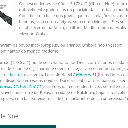
Os descendentes de Cão – 2.172 a.C. (filho de Noé) foram
notavelmente poderosos no princípio da história do mundo
Constituíam a base dos povos que mais relações travara
hebreus, seja como amigos, seja como inimigos. Eles se
estabeleceram na África, no litoral Mediterrâneo da Arábia
Mesopotâmia.
ormaram os povos indo-europeus, ou arianos. Embora não tivessem
s dominantes do mundo moderno.
raão (1.780 a.C) ou de seu chamado por Deus com 75 anos de idade
antes de Sinar, se orgulharam e queriam chegar ao céu então começa
culto
idólatra
, essa era a Torre de Babel
(
Gênesis 11
)
, mas Deus co
 os dispersou em várias regiões. Daí em diante, a torre passou a ser
ênesis 11:1-7, cf. 9:11
)
. Isso nos dá a entender, talvez, ser este o m
ovável que a torre de Belus, na cidade de Babilônia, haja sido a culm
to pisos, cuja base media mais de um quilômetro de circunferência.
(
 de Noé