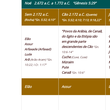
Noé 2.672 a.C. a 1.772 a.C.
“Gênesis 5:29”
Sem 2.172 a.C.
Cão 2.172 a.C.
(Quente)
(Rocha) “Gn. 5:32; 6:10”
“Gn. 5:32; 6:10; 7:13; 9:18,22”
5
“Povos da Arábia, de Canaã,
do Egito e da Etiópia são
Elão
em grande parte
Assur
descendentes de Cão
“Gn.
Arfaxade (Arfaxad)
10:6-14”
Lude
Cuche
(Cuxe, Cuse)
Arã
(Arão-Aram)
“Gn.
Mizraim
10:22; I Cr. 1:17”
Pute
Canaã
“Gn. 10:6”
Elão
Assur