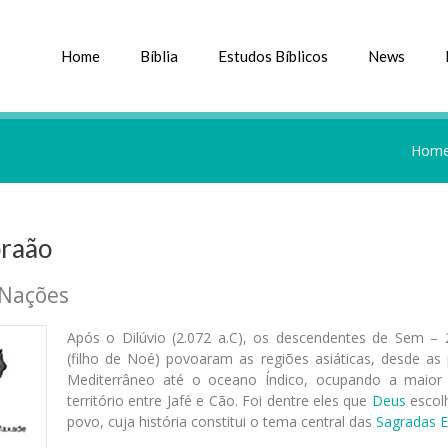
Home
Bíblia
Estudos Bíblicos
News
Hom
braão
 Nações
Após o Dilúvio (2.072 a.C), os descendentes de Sem – 2
(filho de Noé) povoaram as regiões asiáticas, desde as 
Mediterrâneo até o oceano Índico, ocupando a maior
território entre Jafé e Cão. Foi dentre eles que
Deus
escol
povo, cuja história constitui o tema central das
Sagradas E