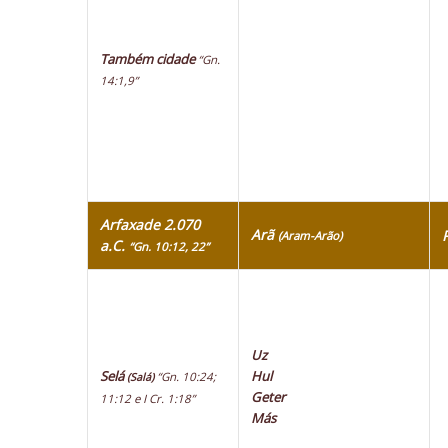
Também cidade
“Gn.
14:1,9”
Arfaxade 2.070
Arã
(Aram-Arão)
a.C.
“Gn. 10:12, 22”
Uz
Selá
Hul
“Gn. 10:24;
(Salá)
Geter
11:12 e I Cr. 1:18”
Más