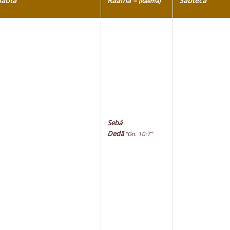
Sabtá
Raamá –
Sabtecá
(Raema)
Sebá
Dedã
“Gn. 10:7”