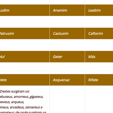
Ludim
Anamim
Leabim
Patrusim
Caslusim
Caftorim
Hul
Geter
Más
Hete
Asquenaz
Rifate
“Destes surgiram os:
jebuseus, amorreus, gigaseus,
heveus, arqueus,
sineus, arvadeus, zemareus e
hamateus; de onde surgiram os