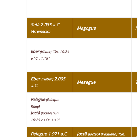
Selá 2.035 a.C.
Magogue
(Arremesso)
Eber
“Gn. 10:24
(Héber)
e I Cr. 1:18”
Eber
2.005
(Heber)
Mesegue
a.C.
Pelegue
(Faleque –
Faleg)
Joctã
“Gn.
(Joctão)
10:25 e I Cr. 1:19”
Pelegue 1.971 a.C
Joctã
(Joctão)
(Pequeno)
“Gn.