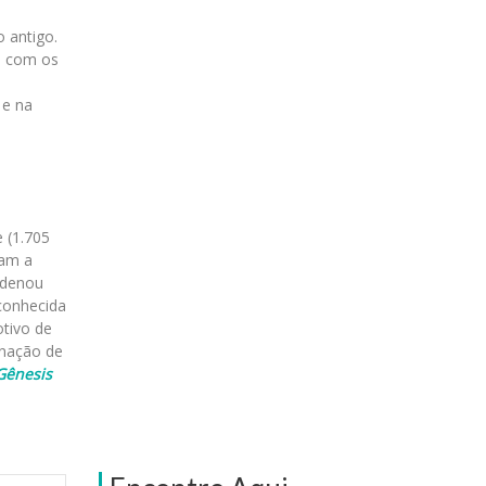
 antigo.
m com os
 e na
 (1.705
ram a
ndenou
 conhecida
otivo de
inação de
Gênesis