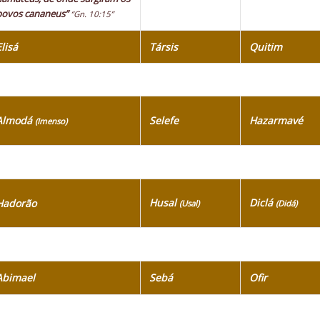
povos cananeus”
“Gn. 10:15”
Elisá
Társis
Quitim
Almodá
Selefe
Hazarmavé
(Imenso)
Husal
Diclá
Hadorão
(Usal)
(Didá)
Abimael
Sebá
Ofir