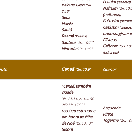
Leabim
(leabeus)
pelo rio Gion
“Gn.
Naftuim
“Gn. 10:
2:13”
(naftueus)
Seba
Patrusim
(patruse
Havilá
Caslusim
(casleus)
Sabtá
onde surgiram o
Raamá
(Raema)
filisteus.
Sabtecá
“
“Gn. 10:7”
Caftorim
“Gn. 10:
Ninrode
“Gn. 10:8”
(caftoreus)
Canaã
Pute
Gomer
“Gn. 10:6”
“Canaã, também
cidade
“Ex. 23:31; Js. 1:4; Sf.
2:5; Mt. 15:22”
Asquenáz
recebeu este nome
Rifate
em honra ao filho
Togarma
“Gn. 10:
de Noé
“Ex. 15:15”
Sidom