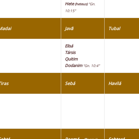
Hete
“Gn.
(heteus)
10:15”
Madai
Javã
Tubal
Elisá
Társis
Quitim
Dodanim
“Gn. 10:4”
Tiras
Sebá
Havilá