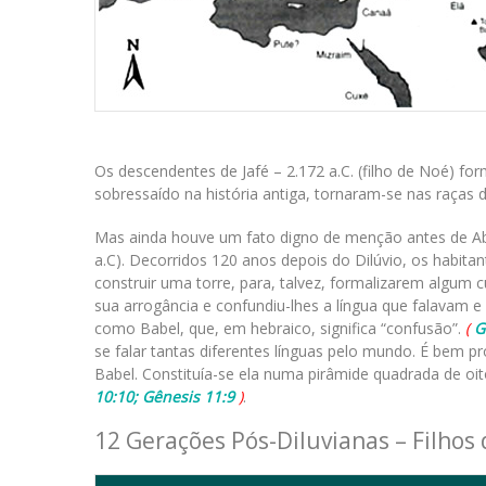
Os descendentes de Jafé – 2.172 a.C. (filho de Noé) f
sobressaído na história antiga, tornaram-se nas raça
Mas ainda houve um fato digno de menção antes de Ab
a.C). Decorridos 120 anos depois do Dilúvio, os habit
construir uma torre, para, talvez, formalizarem algum 
sua arrogância e confundiu-lhes a língua que falavam e
como Babel, que, em hebraico, significa “confusão”.
(
G
se falar tantas diferentes línguas pelo mundo. É bem pr
Babel. Constituía-se ela numa pirâmide quadrada de oi
10:10; Gênesis 11:9
)
.
12 Gerações Pós-Diluvianas – Filhos