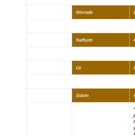
Ninrode
Naftuim
Uz
Sidom