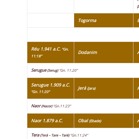
Togorma
Réu 1.941 a.C.
“Gn.
Dodanim
11:18”
Serugue
“Gn. 11:20”
(Serug)
Serugue 1.909 a.C.
Jerá
(Jara)
“Gn. 11:20”
Naor
“Gn.11:23”
(Nacor)
Naor 1.879 a.C.
Obal
(Ebade)
Tera
“Gn.11:24”
(Terá – Tare – Taré)