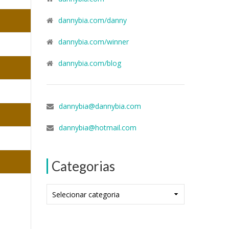
dannybia.com/danny
dannybia.com/winner
dannybia.com/blog
dannybia@dannybia.com
dannybia@hotmail.com
Categorias
Categorias