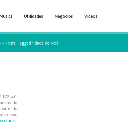
Musics
Utilidades
Negócios
Vídeos
e
»
Posts Tagged "idade de Noé"
.172 a.C.
praias do
 parte do
heu o seu
scrituras
.