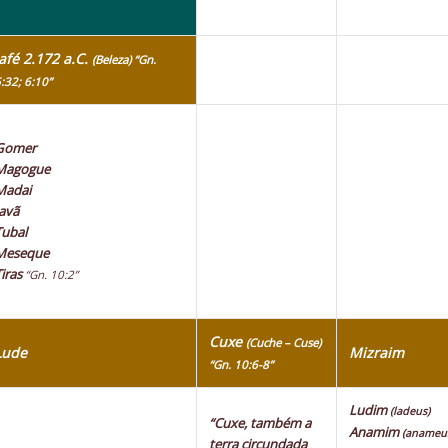
Jafé 2.172 a.C.
(Beleza) “Gn.
:32; 6:10”
Gomer
Magogue
Madai
Javã
Tubal
Meseque
Tiras
“Gn. 10:2”
Cuxe
(Cuche – Cuse)
Lude
Mizraim
“Gn. 10:6-8”
Ludim
(ladeus)
“Cuxe, também a
Anamim
(anameu
terra circundada