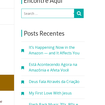
Encontre Aqui
Posts Recentes
It’s Happening Now in the
Amazon — and It Affects You
Está Acontecendo Agora na
Amazônia e Afeta Você
Deus Fala Através da Criação
My First Love With Jesus
s)
Flash Back Music 70’s, 80’s e