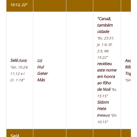
10:12, 22”
“Canaã,
também
cidade
“Ex. 23:31;
Js. 1:4; Sf.
2:5; Mt.
15:22”
Selá
Uz
Asque
(Salá)
recebeu
Hul
Rifate
“Gn. 10:24;
este nome
Geter
Togar
11:12 e I
em honra
Más
Cr. 1:18”
“Gn. 10
ao filho
de Noé
“Ex.
15:15”
Sidom
Hete
“Gn.
(heteus)
10:15”
Selá