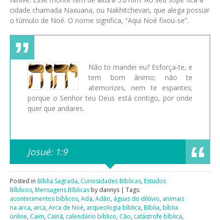
cidade chamada Naxuana, ou Nakhitchevan, que alega possuir
o túmulo de Noé. O nome significa, “Aqui Noé fixou-se”.
Não to mandei eu? Esforça-te, e
tem bom ânimo; não te
atemorizes, nem te espantes;
porque o Senhor teu Deus está contigo, por onde
quer que andares.
Josué: 1:9
Posted in
Bíblia Sagrada
,
Curiosidades Bíblicas
,
Estudos
Bíblicos
,
Mensagens Bíblicas
by dannys | Tags:
acontecimentos bíblicos
,
Ada
,
Adão
,
águas do dilúvio
,
animais
na arca
,
arca
,
Arca de Noé
,
arqueologia bíblica
,
Bíblia
,
bíblia
online
,
Caim
,
Cainã
,
calendário bíblico
,
Cão
,
catástrofe bíblica
,