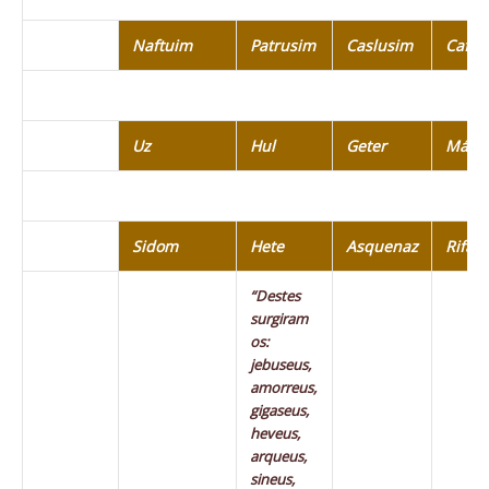
Naftuim
Patrusim
Caslusim
Cafto
Uz
Hul
Geter
Más
Sidom
Hete
Asquenaz
Rifate
“Destes
surgiram
os:
jebuseus,
amorreus,
gigaseus,
heveus,
arqueus,
sineus,