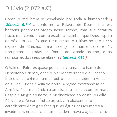
Dilúvio (2.072 a.C)
Como o mal havia se espalhado por toda a humanidade
(
Gênesis 6:1-4
)
, conforme a Palavra de Deus, gigantes,
homens poderosos viviam nesse tempo, mas sua estatura
física, não condizia com a estatura espiritual que Deus espera
de nós. Por isso foi que Deus enviou o Dilúvio no ano 1.656
depois da Criação, para castigar a humanidade e “…
Romperam-se todas as fontes do grande abismo, e as
comportas dos céus se abriram
(
Gênesis 7:11
)
.
O Vale do Eufrates quase podia ser chamado o istmo do
Hemisfério Oriental, onde o Mar Mediterrâneo e o Oceano
Índico se aproximam um do outro e quase dividem a África,
ao sul da Europa e Ásia do norte. A região montanhosa da
Armênia é quase idêntica a um sistema insular, com os mares
Cáspio e Negro ao norte, e Mediterrâneo ao oeste, o Golfo
Pérsico e o Oceano Índico ao sul. Um abaixamento
cataclísmico da região faria que as águas desses mares a
invadissem, enquanto de cima se derramava a água da chuva.