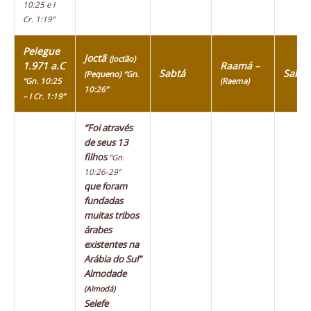
10:25 e I
Cr. 1:19”
Pelegue
Joctã
(Joctão)
1.971 a.C
Raamá –
Sabtá
Sabte
(Pequeno)
“Gn.
“Gn. 10:25
(Raema)
10:26”
– I Cr. 1:19”
“Foi através
de seus 13
filhos
“Gn.
10:26-29”
que foram
fundadas
muitas tribos
árabes
existentes na
Arábia do Sul”
Almodade
(Almodá)
Selefe