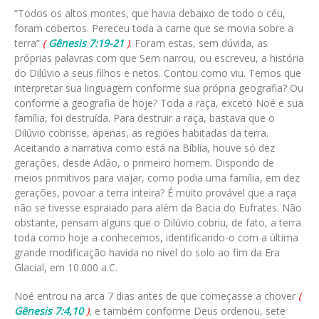
“Todos os altos montes, que havia debaixo de todo o céu,
foram cobertos. Pereceu toda a carne que se movia sobre a
terra”
(
Gênesis 7:19-21
)
. Foram estas, sem dúvida, as
próprias palavras com que Sem narrou, ou escreveu, a história
do Dilúvio a seus filhos e netos. Contou como viu. Temos que
interpretar sua linguagem conforme sua própria geografia? Ou
conforme a geografia de hoje? Toda a raça, exceto Noé e sua
família, foi destruída. Para destruir a raça, bastava que o
Dilúvio cobrisse, apenas, as regiões habitadas da terra.
Aceitando a narrativa como está na Bíblia, houve só dez
gerações, desde Adão, o primeiro homem. Dispondo de
meios primitivos para viajar, como podia uma família, em dez
gerações, povoar a terra inteira? É muito provável que a raça
não se tivesse espraiado para além da Bacia do Eufrates. Não
obstante, pensam alguns que o Dilúvio cobriu, de fato, a terra
toda como hoje a conhecemos, identificando-o com a última
grande modificação havida no nível do solo ao fim da Era
Glacial, em 10.000 a.C.
Noé entrou na arca 7 dias antes de que começasse a chover
(
Gênesis 7:4,10
)
, e também conforme Deus ordenou, sete