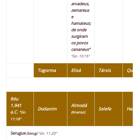
arvadeus,
zemareus
e
hamateus;
de onde
surgiram
os povos
cananeus”
“Gn. 10:15”
Togorma
Elisá
Társis
Quiti
Réu
1.941
Almodá
Dodanim
Selefe
Haza
a.C.
“Gn.
(Imenso)
11:18”
Serugue
“Gn. 11:20”
(Serug)