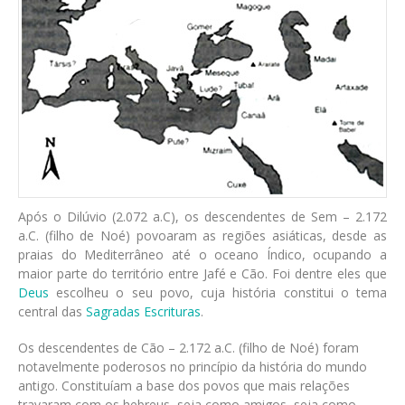
Após o Dilúvio (2.072 a.C), os descendentes de Sem – 2.172
a.C. (filho de Noé) povoaram as regiões asiáticas, desde as
praias do Mediterrâneo até o oceano Índico, ocupando a
maior parte do território entre Jafé e Cão. Foi dentre eles que
Deus
escolheu o seu povo, cuja história constitui o tema
central das
Sagradas Escrituras
.
Os descendentes de Cão – 2.172 a.C. (filho de Noé) foram
notavelmente poderosos no princípio da história do mundo
antigo. Constituíam a base dos povos que mais relações
travaram com os hebreus, seja como amigos, seja como