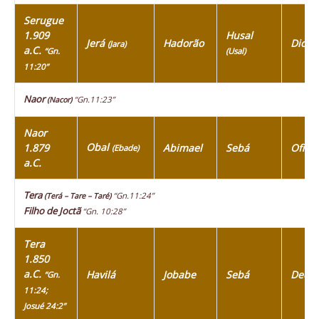
Serugue
1.909
Husal
Jerá
Hadorão
Diclá
(Jara)
a.C.
“Gn.
(Usal)
11:20”
Naor
“Gn.11:23”
(Nacor)
Naor
Obal
1.879
Abimael
Sebá
Ofir
(Ebade)
a.C.
Tera
“Gn.11:24”
(Terá – Tare – Taré)
Filho de Joctã
“Gn. 10:28”
Tera
1.850
a.C.
Havilá
Jobabe
Sebá
Dedã
“Gn.
11:24;
Josué 24:2”