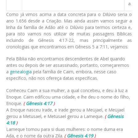
a.C.
Como já vimos acima a data concreta para o Dilúvio seria o
ano 1.656 desde a Criação. Mas ainda assim vamos seguir a
linha da família de Adão até o Dilúvio para termos certeza e,
para isto vamos nos utilizar de muitas passagens Bíblicas
incluindo de Gênesis 4:17-22, mas principalmente as
cronologias que encontramos em Gênesis 5 a 7:11, vejamos:
Pela Bíblia não encontramos descendentes de Abel quando
antes ou depois de ser assassinado, portanto, começaremos
a
genealogia
pela família de Caim, embora, nesse caso
específico, não nos ofereça datas específicas.
Conheceu Caim a sua mulher, a qual concebeu, e deu à luz a
Enoque. Caim edificou uma cidade, e lhe deu o nome do filho,
Enoque.
(
Gênesis 4:17
)
A Enoque nasceu Irade, e Irade gerou a Meüjael, e Meüjael
gerou a Metusael, e Metusael gerou a Lameque.
(
Gênesis
4:18
)
Lameque tomou para si duas mulheres: o nome duma era
Ada, e o nome da outra Zila.
(
Gênesis 4:19
)