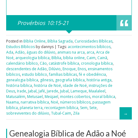
Provérbios 10:15-21
Posted in
Bíblia Online
,
Bíblia Sagrada
,
Curiosidades Bíblicas
,
Estudos Bíblicos
by dannys | Tags:
acontecimentos bíblicos
,
Ada
,
Adão
,
águas do dilúvio
,
animais na arca
,
arca
,
Arca de
Noé
,
arqueologia bíblica
,
Bíblia
,
bíblia online
,
Caim
,
Cainã
,
calendário bíblico
,
Cão
,
catástrofe bíblica
,
cronologia bíblica
,
descendentes de Adão
,
Dilúvio
,
Enoque
,
Enos
,
ensinamentos
bíblicos
,
estudo bíblico
,
famílias bíblicas
,
fé e obediência
,
genealogia bíblica
,
gênesis
,
geografia bíblica
,
história antiga
,
história bíblica
,
história de Noé
,
idade de Noé
,
instruções de
Deus
,
Irade
,
Jabal
,
Jafé
,
Jarede
,
Jubal
,
Lameque
,
Maalaleel
,
Matusalém
,
Metusael
,
Meüjael
,
montes cobertos
,
moral bíblica
,
Naama
,
narrativa bíblica
,
Noé
,
números bíblicos
,
passagem
bíblica
,
planeta terra
,
recontagem bíblica
,
Sem
,
Sete
,
sobreviventes do dilúvio
,
Tubal-Caim
,
Zila
Genealogia Bíblica de Adão a Noé