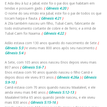
E Ada deu à luz a Jabal; este foi o pai dos que habitam em
tendas e possuem gado.
(
Gênesis 4:20
)
O nome do seu irmão era Jubal; este foi o pai de todos os que
tocam harpa e flauta.
(
Gênesis 4:21
)
A Zila também nasceu um filho, Tubal-Caim, fabricante de
todo instrumento cortante de cobre e de ferro; e a irmã de
Tubal-Caim foi Naama.
(
Gênesis 4:22
)
Adão estava com 130 anos quando do nascimento de Sete
(
Gênesis 5:3
)
e viveu mais 800 anos após seu nascimento
(
Gênesis 5:4
)
.
A Sete, com 105 anos anos nasceu Enos depois viveu mais
807 anos
(
Gênesis 5:6-7
)
.
Enos estava com 90 anos quando nasceu o filho Cainã e
depois disso ele viveu 815 anos
(
Gênesis 4:26a
)
(
Gênesis
5:9-10
)
.
Cainã estava com 70 anos quando nasceu Maalaleel, e ele
ainda viveu mais 840 anos
(
Gênesis 5:12-13
)
.
Maalaleel tinha 65 anos quando Jarede nasceu, e ele viveu
mais 830 anos
(
Gênesis 5:15-16
)
.