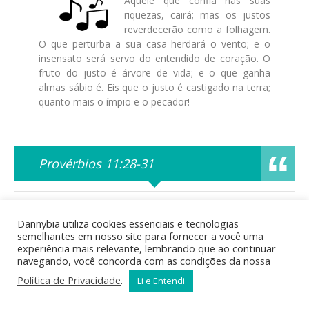
Aquele que confia nas suas
riquezas, cairá; mas os justos
reverdecerão como a folhagem.
O que perturba a sua casa herdará o vento; e o
insensato será servo do entendido de coração. O
fruto do justo é árvore de vida; e o que ganha
almas sábio é. Eis que o justo é castigado na terra;
quanto mais o ímpio e o pecador!
Provérbios 11:28-31
Posted in
Bíblia Sagrada
,
Curiosidades Bíblicas
,
Estudos
Bíblicos
,
Mensagens Bíblicas
by dannys | Tags:
Dannybia utiliza cookies essenciais e tecnologias
acontecimentos bíblicos
,
Ada
,
Adão
,
águas do dilúvio
,
animais
semelhantes em nosso site para fornecer a você uma
na arca
,
arca
,
Arca de Noé
,
arqueologia bíblica
,
Bíblia
,
bíblia
experiência mais relevante, lembrando que ao continuar
online
,
Caim
,
Cainã
,
calendário bíblico
,
Cão
,
catástrofe bíblica
,
navegando, você concorda com as condições da nossa
cronologia bíblica
,
descendentes de Adão
,
Dilúvio
,
Enoque
,
Enos
,
ensinamentos bíblicos
,
estudo bíblico
,
famílias bíblicas
,
Política de Privacidade
.
Li e Entendi
fé e obediência
,
genealogia bíblica
,
gênesis
,
geografia bíblica
,
história antiga
,
história bíblica
,
história de Noé
,
idade de Noé
,