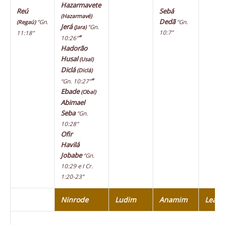
Hazarmavete
Reú
Sebá
(Hazarmavé)
Dedã
“Gn.
“Gn.
(Regaú)
Jerá
“Gn.
(Jara)
10:7”
11:18”
“
10:26”
Hadorão
Husal
(Usal)
Diclá
(Diclá)
“
“Gn. 10:27”
Ebade
(Obal)
Abimael
Seba
“Gn.
10:28”
Ofir
Havilá
Jobabe
“Gn.
10:29 e I Cr.
1:20-23”
Ninrode
Ludim
Anamim
Leab