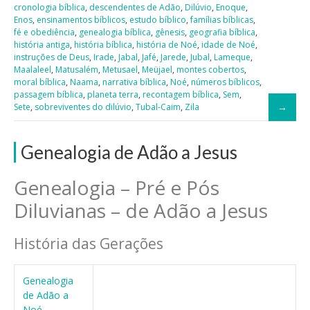
cronologia bíblica
,
descendentes de Adão
,
Dilúvio
,
Enoque
,
Enos
,
ensinamentos bíblicos
,
estudo bíblico
,
famílias bíblicas
,
fé e obediência
,
genealogia bíblica
,
gênesis
,
geografia bíblica
,
história antiga
,
história bíblica
,
história de Noé
,
idade de Noé
,
instruções de Deus
,
Irade
,
Jabal
,
Jafé
,
Jarede
,
Jubal
,
Lameque
,
Maalaleel
,
Matusalém
,
Metusael
,
Meüjael
,
montes cobertos
,
moral bíblica
,
Naama
,
narrativa bíblica
,
Noé
,
números bíblicos
,
passagem bíblica
,
planeta terra
,
recontagem bíblica
,
Sem
,
Sete
,
sobreviventes do dilúvio
,
Tubal-Caim
,
Zila
Genealogia de Adão a Jesus
Genealogia – Pré e Pós
Diluvianas – de Adão a Jesus
História das Gerações
Genealogia
de Adão a
Noé