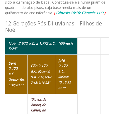
sido a culminação de Babel. Constituía-se ela numa pirâmide
quadrada de oito pisos, cuja base media mais de um
quilômetro de circunferência.
(
Gênesis 10:10; Gênesis 11:9
)
.
12 Gerações Pós-Diluvianas – Filhos de
Noé
Noé 2.672 a.C. a 1.772 a.C.
“Gênesis
5:29”
Jafé
Sem
Cão 2.172
2.172
2.172
a.C.
a.C.
(Quente)
a.C.
(Beleza)
“Gn. 5:32; 6:10;
(Rocha) “Gn.
“Gn. 5:32;
7:13; 9:18,22”
5:32; 6:10”
6:10”
“Povos da
Arábia, de
Canaã, do