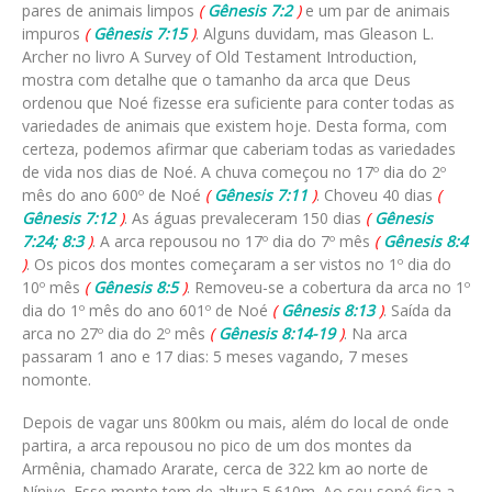
pares de animais limpos
(
Gênesis 7:2
)
e um par de animais
impuros
(
Gênesis 7:15
)
. Alguns duvidam, mas Gleason L.
Archer no livro A Survey of Old Testament Introduction,
mostra com detalhe que o tamanho da arca que Deus
ordenou que Noé fizesse era suficiente para conter todas as
variedades de animais que existem hoje. Desta forma, com
certeza, podemos afirmar que caberiam todas as variedades
de vida nos dias de Noé. A chuva começou no 17º dia do 2º
mês do ano 600º de Noé
(
Gênesis 7:11
)
. Choveu 40 dias
(
Gênesis 7:12
)
. As águas prevaleceram 150 dias
(
Gênesis
7:24; 8:3
)
. A arca repousou no 17º dia do 7º mês
(
Gênesis 8:4
)
. Os picos dos montes começaram a ser vistos no 1º dia do
10º mês
(
Gênesis 8:5
)
. Removeu-se a cobertura da arca no 1º
dia do 1º mês do ano 601º de Noé
(
Gênesis 8:13
)
. Saída da
arca no 27º dia do 2º mês
(
Gênesis 8:14-19
)
. Na arca
passaram 1 ano e 17 dias: 5 meses vagando, 7 meses
nomonte.
Depois de vagar uns 800km ou mais, além do local de onde
partira, a arca repousou no pico de um dos montes da
Armênia, chamado Ararate, cerca de 322 km ao norte de
Nínive. Esse monte tem de altura 5.610m. Ao seu sopé fica a