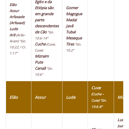
Egito e da
Elão
Etiópia são
Gomer
Assur
em grande
Magogue
Arfaxade
parte
Madai
(Arfaxad)
descendentes
Javã
Lude
de Cão
Tubal
“Gn.
Arã
(Arão-
Meseque
10:6-14”
Aram)
“Gn.
Cuche
Tiras
(Cuxe,
“Gn.
10:22; I Cr.
Cuse)
10:2”
1:17”
Mizraim
Pute
Canaã
“Gn.
10:6”
Cuxe
(Cuche –
Elão
Assur
Lude
Mizra
Cuse) “Gn.
10:6-8”
Ludim
(ladeus)