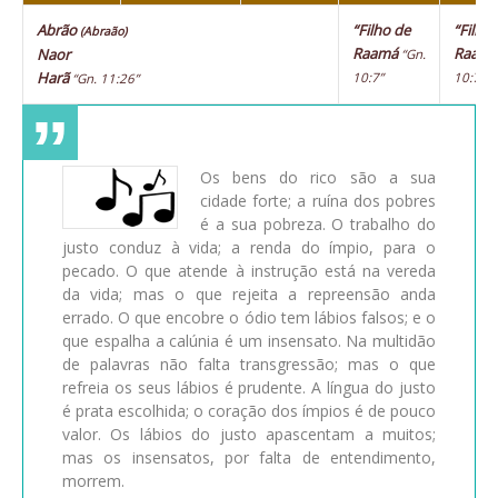
Abrão
“Filho de
“Filho
(Abraão)
Raamá
Raam
Naor
“Gn.
Harã
10:7”
10:7”
“Gn. 11:26”
Os bens do rico são a sua
cidade forte; a ruína dos pobres
é a sua pobreza. O trabalho do
justo conduz à vida; a renda do ímpio, para o
pecado. O que atende à instrução está na vereda
da vida; mas o que rejeita a repreensão anda
errado. O que encobre o ódio tem lábios falsos; e o
que espalha a calúnia é um insensato. Na multidão
de palavras não falta transgressão; mas o que
refreia os seus lábios é prudente. A língua do justo
é prata escolhida; o coração dos ímpios é de pouco
valor. Os lábios do justo apascentam a muitos;
mas os insensatos, por falta de entendimento,
morrem.