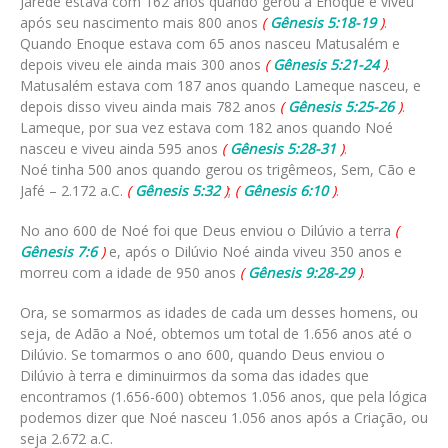
Jarede estava com 162 anos quando gerou a Enoque e viveu
após seu nascimento mais 800 anos
(
Gênesis 5:18-19
)
.
Quando Enoque estava com 65 anos nasceu Matusalém e
depois viveu ele ainda mais 300 anos
(
Gênesis 5:21-24
)
.
Matusalém estava com 187 anos quando Lameque nasceu, e
depois disso viveu ainda mais 782 anos
(
Gênesis 5:25-26
)
.
Lameque, por sua vez estava com 182 anos quando Noé
nasceu e viveu ainda 595 anos
(
Gênesis 5:28-31
)
.
Noé tinha 500 anos quando gerou os trigêmeos, Sem, Cão e
Jafé – 2.172 a.C.
(
Gênesis 5:32
)
;
(
Gênesis 6:10
)
.
No ano 600 de Noé foi que Deus enviou o Dilúvio a terra
(
Gênesis 7:6
)
e, após o Dilúvio Noé ainda viveu 350 anos e
morreu com a idade de 950 anos
(
Gênesis 9:28-29
)
.
Ora, se somarmos as idades de cada um desses homens, ou
seja, de Adão a Noé, obtemos um total de 1.656 anos até o
Dilúvio. Se tomarmos o ano 600, quando Deus enviou o
Dilúvio à terra e diminuirmos da soma das idades que
encontramos (1.656-600) obtemos 1.056 anos, que pela lógica
podemos dizer que Noé nasceu 1.056 anos após a Criação, ou
seja 2.672 a.C.