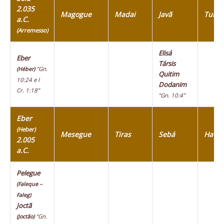
2.035
Magogue
Madai
Javã
Tubal
a.C.
(Arremesso)
Elisá
Eber
Társis
“Gn.
(Héber)
Quitim
10:24 e I
Dodanim
Cr. 1:18”
“Gn. 10:4”
Eber
(Heber)
Mesegue
Tiras
Sebá
Havil
2.005
a.C.
Pelegue
(Faleque –
Faleg)
Joctã
“Gn.
(Joctão)