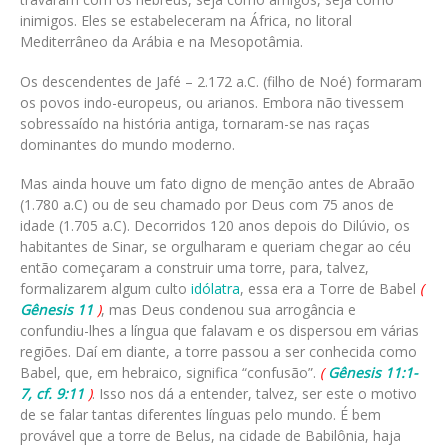
inimigos. Eles se estabeleceram na África, no litoral
Mediterrâneo da Arábia e na Mesopotâmia.
Os descendentes de Jafé – 2.172 a.C. (filho de Noé) formaram
os povos indo-europeus, ou arianos. Embora não tivessem
sobressaído na história antiga, tornaram-se nas raças
dominantes do mundo moderno.
Mas ainda houve um fato digno de menção antes de Abraão
(1.780 a.C) ou de seu chamado por Deus com 75 anos de
idade (1.705 a.C). Decorridos 120 anos depois do Dilúvio, os
habitantes de Sinar, se orgulharam e queriam chegar ao céu
então começaram a construir uma torre, para, talvez,
formalizarem algum culto
idólatra
, essa era a Torre de Babel
(
Gênesis 11
)
, mas Deus condenou sua arrogância e
confundiu-lhes a língua que falavam e os dispersou em várias
regiões. Daí em diante, a torre passou a ser conhecida como
Babel, que, em hebraico, significa “confusão”.
(
Gênesis 11:1-
7, cf. 9:11
)
. Isso nos dá a entender, talvez, ser este o motivo
de se falar tantas diferentes línguas pelo mundo. É bem
provável que a torre de Belus, na cidade de Babilônia, haja