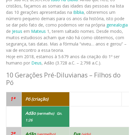
cristãos, façamos as somas das idades das pessoas na lista
das 10 gerações apresentadas na
Bíblia
, obteremos um
número pequeno demais para os anos da história, isto pode
se dar pelo fato de, como podemos ver na própria
genealogia
de
Jesus
em
Mateus
1, terem saltado nomes. Desde modo,
muitos estudiosos acham que não há como obtermos, com
segurança, tais datas. Mas a fórmula “viveu… anos e gerou” –
vai de encontro a essa teoria.
Hoje em 2018, estamos à 5.679 anos da criação do 1º ser
humano por
Deus
, Adão (3.728 a.C. – 2.798 a.C.).
10 Gerações Pré-Diluvianas – Filhos do
Pó
1ª
Pó (criação)
Adão
(vermelho) Gn.
1:26
2ª
Adão
Eva
(vermelho)
(vida)