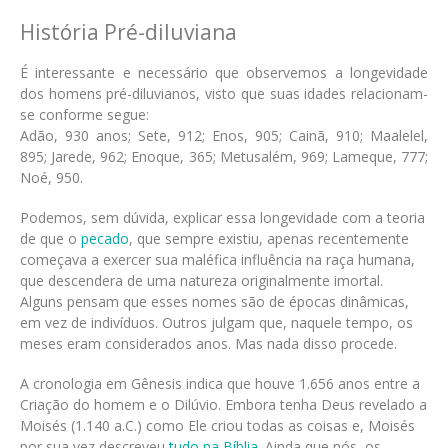
História Pré-diluviana
É interessante e necessário que observemos a longevidade
dos homens pré-diluvianos, visto que suas idades relacionam-
se conforme segue:
Adão, 930 anos; Sete, 912; Enos, 905; Cainã, 910; Maalelel,
895; Jarede, 962; Enoque, 365; Metusalém, 969; Lameque, 777;
Noé, 950.
Podemos, sem dúvida, explicar essa longevidade com a teoria
de que o
pecado
, que sempre existiu, apenas recentemente
começava a exercer sua maléfica influência na raça humana,
que descendera de uma natureza originalmente imortal.
Alguns pensam que esses nomes são de épocas dinâmicas,
em vez de indivíduos. Outros julgam que, naquele tempo, os
meses eram considerados anos. Mas nada disso procede.
A cronologia em Gênesis indica que houve 1.656 anos entre a
Criação do homem e o Dilúvio. Embora tenha Deus revelado a
Moisés (1.140 a.C.) como Ele criou todas as coisas e, Moisés
por sua vez descreveu
tudo na Bíblia
. Ainda que nós, os