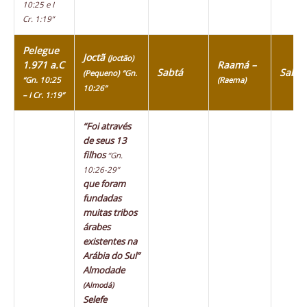
10:25 e I
Cr. 1:19”
Pelegue
Joctã
(Joctão)
1.971 a.C
Raamá –
Sabtá
Sabte
(Pequeno)
“Gn.
“Gn. 10:25
(Raema)
10:26”
– I Cr. 1:19”
“Foi através
de seus 13
filhos
“Gn.
10:26-29”
que foram
fundadas
muitas tribos
árabes
existentes na
Arábia do Sul”
Almodade
(Almodá)
Selefe