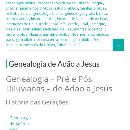
cronologia bíblica
,
descendentes de Adão
,
Dilúvio
,
Enoque
,
Enos
,
ensinamentos bíblicos
,
estudo bíblico
,
famílias bíblicas
,
fé e obediência
,
genealogia bíblica
,
gênesis
,
geografia bíblica
,
história antiga
,
história bíblica
,
história de Noé
,
idade de Noé
,
instruções de Deus
,
Irade
,
Jabal
,
Jafé
,
Jarede
,
Jubal
,
Lameque
,
Maalaleel
,
Matusalém
,
Metusael
,
Meüjael
,
montes cobertos
,
moral bíblica
,
Naama
,
narrativa bíblica
,
Noé
,
números bíblicos
,
passagem bíblica
,
planeta terra
,
recontagem bíblica
,
Sem
,
Sete
,
sobreviventes do dilúvio
,
Tubal-Caim
,
Zila
Genealogia de Adão a Jesus
Genealogia – Pré e Pós
Diluvianas – de Adão a Jesus
História das Gerações
Genealogia
de Adão a
Noé