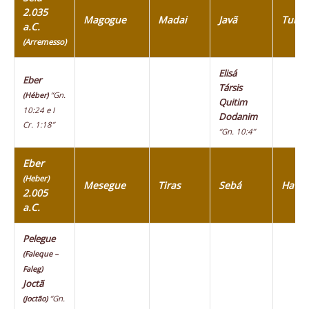
2.035
Magogue
Madai
Javã
Tubal
a.C.
(Arremesso)
Elisá
Eber
Társis
“Gn.
(Héber)
Quitim
10:24 e I
Dodanim
Cr. 1:18”
“Gn. 10:4”
Eber
(Heber)
Mesegue
Tiras
Sebá
Havil
2.005
a.C.
Pelegue
(Faleque –
Faleg)
Joctã
“Gn.
(Joctão)