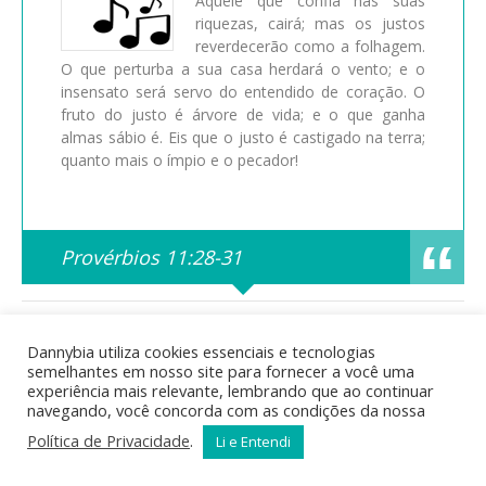
Aquele que confia nas suas
riquezas, cairá; mas os justos
reverdecerão como a folhagem.
O que perturba a sua casa herdará o vento; e o
insensato será servo do entendido de coração. O
fruto do justo é árvore de vida; e o que ganha
almas sábio é. Eis que o justo é castigado na terra;
quanto mais o ímpio e o pecador!
Provérbios 11:28-31
Posted in
Bíblia Sagrada
,
Curiosidades Bíblicas
,
Estudos
Bíblicos
,
Mensagens Bíblicas
by dannys | Tags:
Dannybia utiliza cookies essenciais e tecnologias
acontecimentos bíblicos
,
Ada
,
Adão
,
águas do dilúvio
,
animais
semelhantes em nosso site para fornecer a você uma
na arca
,
arca
,
Arca de Noé
,
arqueologia bíblica
,
Bíblia
,
bíblia
experiência mais relevante, lembrando que ao continuar
online
,
Caim
,
Cainã
,
calendário bíblico
,
Cão
,
catástrofe bíblica
,
navegando, você concorda com as condições da nossa
cronologia bíblica
,
descendentes de Adão
,
Dilúvio
,
Enoque
,
Enos
,
ensinamentos bíblicos
,
estudo bíblico
,
famílias bíblicas
,
Política de Privacidade
.
Li e Entendi
fé e obediência
,
genealogia bíblica
,
gênesis
,
geografia bíblica
,
história antiga
,
história bíblica
,
história de Noé
,
idade de Noé
,