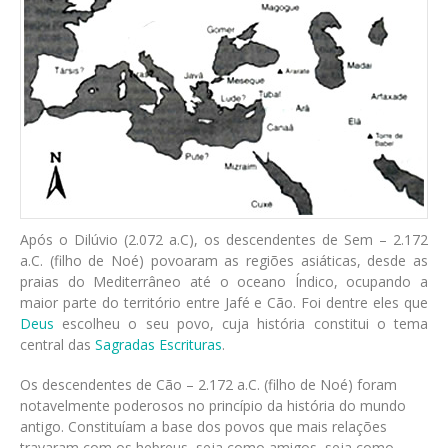
Após o Dilúvio (2.072 a.C), os descendentes de Sem – 2.172
a.C. (filho de Noé) povoaram as regiões asiáticas, desde as
praias do Mediterrâneo até o oceano Índico, ocupando a
maior parte do território entre Jafé e Cão. Foi dentre eles que
Deus
escolheu o seu povo, cuja história constitui o tema
central das
Sagradas Escrituras
.
Os descendentes de Cão – 2.172 a.C. (filho de Noé) foram
notavelmente poderosos no princípio da história do mundo
antigo. Constituíam a base dos povos que mais relações
travaram com os hebreus, seja como amigos, seja como