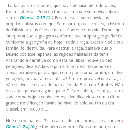
“Todos os altos montes, que havia debaixo de todo o céu,
foram cobertos. Pereceu toda a carne que se movia sobre a
terra”
(
Gênesis 7:19-21
)
. Foram estas, sem dúvida, as
próprias palavras com que Sem narrou, ou escreveu, a história
do Dilúvio a seus filhos e netos. Contou como viu. Temos que
interpretar sua linguagem conforme sua própria geografia? Ou
conforme a geografia de hoje? Toda a raça, exceto Noé e sua
família, foi destruída. Para destruir a raça, bastava que o
Dilúvio cobrisse, apenas, as regiões habitadas da terra.
Aceitando a narrativa como está na Bíblia, houve só dez
gerações, desde Adão, o primeiro homem. Dispondo de
meios primitivos para viajar, como podia uma família, em dez
gerações, povoar a terra inteira? É muito provável que a raça
não se tivesse espraiado para além da Bacia do Eufrates. Não
obstante, pensam alguns que o Dilúvio cobriu, de fato, a terra
toda como hoje a conhecemos, identificando-o com a última
grande modificação havida no nível do solo ao fim da Era
Glacial, em 10.000 a.C.
Noé entrou na arca 7 dias antes de que começasse a chover
(
Gênesis 7:4,10
)
, e também conforme Deus ordenou, sete