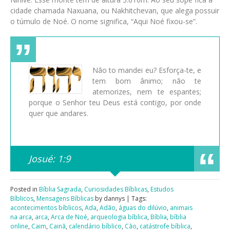
cidade chamada Naxuana, ou Nakhitchevan, que alega possuir
o túmulo de Noé. O nome significa, “Aqui Noé fixou-se”.
Não to mandei eu? Esforça-te, e
tem bom ânimo; não te
atemorizes, nem te espantes;
porque o Senhor teu Deus está contigo, por onde
quer que andares.
Josué: 1:9
Posted in
Bíblia Sagrada
,
Curiosidades Bíblicas
,
Estudos
Bíblicos
,
Mensagens Bíblicas
by dannys | Tags:
acontecimentos bíblicos
,
Ada
,
Adão
,
águas do dilúvio
,
animais
na arca
,
arca
,
Arca de Noé
,
arqueologia bíblica
,
Bíblia
,
bíblia
online
,
Caim
,
Cainã
,
calendário bíblico
,
Cão
,
catástrofe bíblica
,