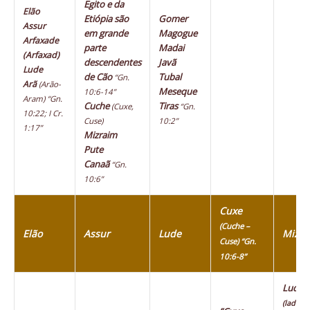
Egito e da
Elão
Etiópia são
Gomer
Assur
em grande
Magogue
Arfaxade
parte
Madai
(Arfaxad)
descendentes
Javã
Lude
de Cão
Tubal
“Gn.
Arã
(Arão-
Meseque
10:6-14”
Aram)
“Gn.
Cuche
Tiras
(Cuxe,
“Gn.
10:22; I Cr.
Cuse)
10:2”
1:17”
Mizraim
Pute
Canaã
“Gn.
10:6”
Cuxe
(Cuche –
Elão
Assur
Lude
Mizra
Cuse) “Gn.
10:6-8”
Ludim
(ladeus)