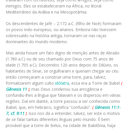
inimigos. Eles se estabeleceram na África, no litoral
Mediterrâneo da Arábia e na Mesopotâmia.
Os descendentes de Jafé – 2.172 a.C. (filho de Noé) formaram
os povos indo-europeus, ou arianos. Embora não tivessem
sobressaído na história antiga, tornaram-se nas raças
dominantes do mundo moderno.
Mas ainda houve um fato digno de menção antes de Abraão
(1.780 a.C) ou de seu chamado por Deus com 75 anos de
idade (1.705 a.C). Decorridos 120 anos depois do Dilúvio, os
habitantes de Sinar, se orgulharam e queriam chegar ao céu
então começaram a construir uma torre, para, talvez,
formalizarem algum culto
idólatra
, essa era a Torre de Babel
(
Gênesis 11
)
, mas Deus condenou sua arrogância e
confundiu-lhes a língua que falavam e os dispersou em várias
regiões. Daí em diante, a torre passou a ser conhecida como
Babel, que, em hebraico, significa “confusão”.
(
Gênesis 11:1-
7, cf. 9:11
)
. Isso nos dá a entender, talvez, ser este o motivo
de se falar tantas diferentes línguas pelo mundo. É bem
provável que a torre de Belus, na cidade de Babilônia, haja