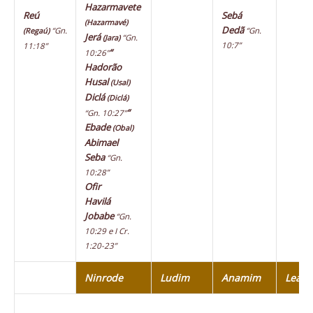
Hazarmavete
Reú
Sebá
(Hazarmavé)
Dedã
“Gn.
“Gn.
(Regaú)
Jerá
“Gn.
(Jara)
10:7”
11:18”
“
10:26”
Hadorão
Husal
(Usal)
Diclá
(Diclá)
“
“Gn. 10:27”
Ebade
(Obal)
Abimael
Seba
“Gn.
10:28”
Ofir
Havilá
Jobabe
“Gn.
10:29 e I Cr.
1:20-23”
Ninrode
Ludim
Anamim
Leab