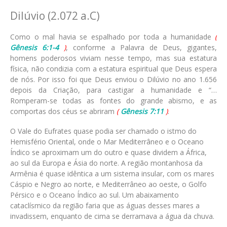
Dilúvio (2.072 a.C)
Como o mal havia se espalhado por toda a humanidade
(
Gênesis 6:1-4
)
, conforme a Palavra de Deus, gigantes,
homens poderosos viviam nesse tempo, mas sua estatura
física, não condizia com a estatura espiritual que Deus espera
de nós. Por isso foi que Deus enviou o Dilúvio no ano 1.656
depois da Criação, para castigar a humanidade e “…
Romperam-se todas as fontes do grande abismo, e as
comportas dos céus se abriram
(
Gênesis 7:11
)
.
O Vale do Eufrates quase podia ser chamado o istmo do
Hemisfério Oriental, onde o Mar Mediterrâneo e o Oceano
Índico se aproximam um do outro e quase dividem a África,
ao sul da Europa e Ásia do norte. A região montanhosa da
Armênia é quase idêntica a um sistema insular, com os mares
Cáspio e Negro ao norte, e Mediterrâneo ao oeste, o Golfo
Pérsico e o Oceano Índico ao sul. Um abaixamento
cataclísmico da região faria que as águas desses mares a
invadissem, enquanto de cima se derramava a água da chuva.