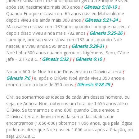
Jarede estava com 162 anos quando gerou a Enoque e viveu
após seu nascimento mais 800 anos
(
Gênesis 5:18-19
)
.
Quando Enoque estava com 65 anos nasceu Matusalém e
depois viveu ele ainda mais 300 anos
(
Gênesis 5:21-24
)
.
Matusalém estava com 187 anos quando Lameque nasceu, e
depois disso viveu ainda mais 782 anos
(
Gênesis 5:25-26
)
.
Lameque, por sua vez estava com 182 anos quando Noé
nasceu e viveu ainda 595 anos
(
Gênesis 5:28-31
)
.
Noé tinha 500 anos quando gerou os trigêmeos, Sem, Cão e
Jafé – 2.172 a.C.
(
Gênesis 5:32
)
;
(
Gênesis 6:10
)
.
No ano 600 de Noé foi que Deus enviou o Dilúvio a terra
(
Gênesis 7:6
)
e, após o Dilúvio Noé ainda viveu 350 anos e
morreu com a idade de 950 anos
(
Gênesis 9:28-29
)
.
Ora, se somarmos as idades de cada um desses homens, ou
seja, de Adão a Noé, obtemos um total de 1.656 anos até o
Dilúvio. Se tomarmos o ano 600, quando Deus enviou o
Dilúvio à terra e diminuirmos da soma das idades que
encontramos (1.656-600) obtemos 1.056 anos, que pela lógica
podemos dizer que Noé nasceu 1.056 anos após a Criação, ou
seja 2.672 a.C.