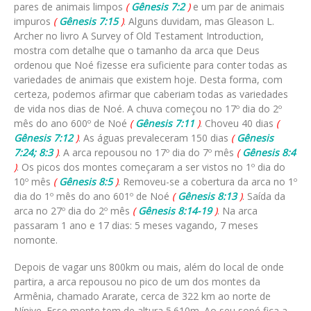
pares de animais limpos
(
Gênesis 7:2
)
e um par de animais
impuros
(
Gênesis 7:15
)
. Alguns duvidam, mas Gleason L.
Archer no livro A Survey of Old Testament Introduction,
mostra com detalhe que o tamanho da arca que Deus
ordenou que Noé fizesse era suficiente para conter todas as
variedades de animais que existem hoje. Desta forma, com
certeza, podemos afirmar que caberiam todas as variedades
de vida nos dias de Noé. A chuva começou no 17º dia do 2º
mês do ano 600º de Noé
(
Gênesis 7:11
)
. Choveu 40 dias
(
Gênesis 7:12
)
. As águas prevaleceram 150 dias
(
Gênesis
7:24; 8:3
)
. A arca repousou no 17º dia do 7º mês
(
Gênesis 8:4
)
. Os picos dos montes começaram a ser vistos no 1º dia do
10º mês
(
Gênesis 8:5
)
. Removeu-se a cobertura da arca no 1º
dia do 1º mês do ano 601º de Noé
(
Gênesis 8:13
)
. Saída da
arca no 27º dia do 2º mês
(
Gênesis 8:14-19
)
. Na arca
passaram 1 ano e 17 dias: 5 meses vagando, 7 meses
nomonte.
Depois de vagar uns 800km ou mais, além do local de onde
partira, a arca repousou no pico de um dos montes da
Armênia, chamado Ararate, cerca de 322 km ao norte de
Nínive. Esse monte tem de altura 5.610m. Ao seu sopé fica a