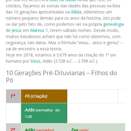
cristãos, façamos as somas das idades das pessoas na lista
das 10 gerações apresentadas na
Bíblia
, obteremos um
número pequeno demais para os anos da história, isto pode
se dar pelo fato de, como podemos ver na própria
genealogia
de
Jesus
em
Mateus
1, terem saltado nomes. Desde modo,
muitos estudiosos acham que não há como obtermos, com
segurança, tais datas. Mas a fórmula “viveu… anos e gerou” –
vai de encontro a essa teoria.
Hoje em 2018, estamos à 5.679 anos da criação do 1º ser
humano por
Deus
, Adão (3.728 a.C. – 2.798 a.C.).
10 Gerações Pré-Diluvianas – Filhos do
Pó
1ª
Pó (criação)
Adão
(vermelho) Gn.
1:26
2ª
Adão
Eva
(vermelho)
(vida)