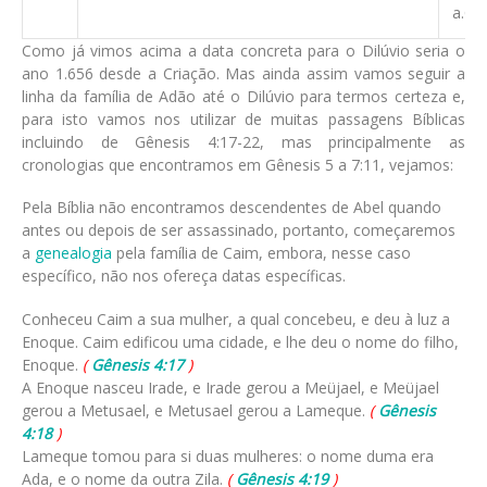
a.C.
Como já vimos acima a data concreta para o Dilúvio seria o
ano 1.656 desde a Criação. Mas ainda assim vamos seguir a
linha da família de Adão até o Dilúvio para termos certeza e,
para isto vamos nos utilizar de muitas passagens Bíblicas
incluindo de Gênesis 4:17-22, mas principalmente as
cronologias que encontramos em Gênesis 5 a 7:11, vejamos:
Pela Bíblia não encontramos descendentes de Abel quando
antes ou depois de ser assassinado, portanto, começaremos
a
genealogia
pela família de Caim, embora, nesse caso
específico, não nos ofereça datas específicas.
Conheceu Caim a sua mulher, a qual concebeu, e deu à luz a
Enoque. Caim edificou uma cidade, e lhe deu o nome do filho,
Enoque.
(
Gênesis 4:17
)
A Enoque nasceu Irade, e Irade gerou a Meüjael, e Meüjael
gerou a Metusael, e Metusael gerou a Lameque.
(
Gênesis
4:18
)
Lameque tomou para si duas mulheres: o nome duma era
Ada, e o nome da outra Zila.
(
Gênesis 4:19
)