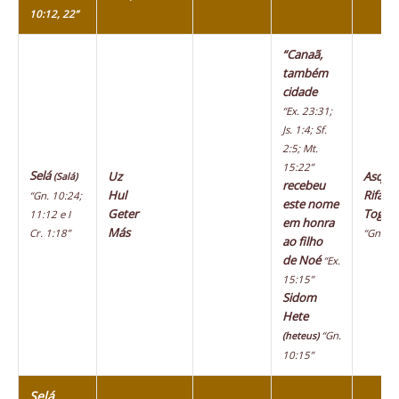
10:12, 22”
“Canaã,
também
cidade
“Ex. 23:31;
Js. 1:4; Sf.
2:5; Mt.
15:22”
Selá
Uz
Asque
(Salá)
recebeu
Hul
Rifate
“Gn. 10:24;
este nome
Geter
Togar
11:12 e I
em honra
Más
Cr. 1:18”
“Gn. 10
ao filho
de Noé
“Ex.
15:15”
Sidom
Hete
“Gn.
(heteus)
10:15”
Selá