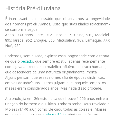
História Pré-diluviana
É interessante e necessário que observemos a longevidade
dos homens pré-diluvianos, visto que suas idades relacionam-
se conforme segue:
Adão, 930 anos; Sete, 912; Enos, 905; Cainã, 910; Maalelel,
895; Jarede, 962; Enoque, 365; Metusalém, 969; Lameque, 777;
Noé, 950.
Podemos, sem dúvida, explicar essa longevidade com a teoria
de que o
pecado
, que sempre existiu, apenas recentemente
começava a exercer sua maléfica influência na raça humana,
que descendera de uma natureza originalmente imortal.
Alguns pensam que esses nomes são de épocas dinâmicas,
em vez de indivíduos. Outros julgam que, naquele tempo, os
meses eram considerados anos. Mas nada disso procede.
A cronologia em Gênesis indica que houve 1.656 anos entre a
Criação do homem e o Dilúvio. Embora tenha Deus revelado a
Moisés (1.140 a.C.) como Ele criou todas as coisas e, Moisés
por sua vez descreveu
tudo na Bíblia
. Ainda que nós, os