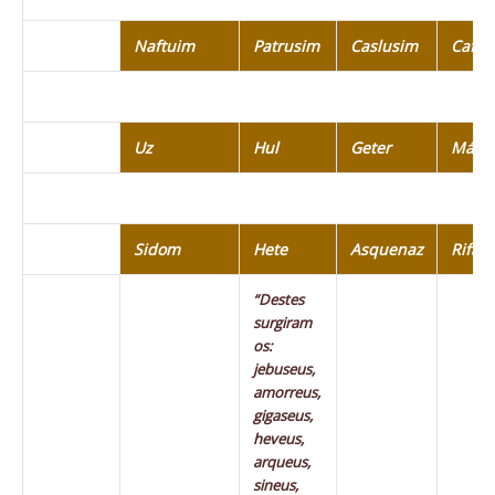
Naftuim
Patrusim
Caslusim
Cafto
Uz
Hul
Geter
Más
Sidom
Hete
Asquenaz
Rifate
“Destes
surgiram
os:
jebuseus,
amorreus,
gigaseus,
heveus,
arqueus,
sineus,