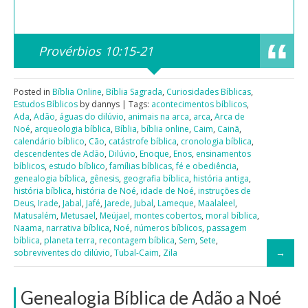
Provérbios 10:15-21
Posted in
Bíblia Online
,
Bíblia Sagrada
,
Curiosidades Bíblicas
,
Estudos Bíblicos
by dannys | Tags:
acontecimentos bíblicos
,
Ada
,
Adão
,
águas do dilúvio
,
animais na arca
,
arca
,
Arca de
Noé
,
arqueologia bíblica
,
Bíblia
,
bíblia online
,
Caim
,
Cainã
,
calendário bíblico
,
Cão
,
catástrofe bíblica
,
cronologia bíblica
,
descendentes de Adão
,
Dilúvio
,
Enoque
,
Enos
,
ensinamentos
bíblicos
,
estudo bíblico
,
famílias bíblicas
,
fé e obediência
,
genealogia bíblica
,
gênesis
,
geografia bíblica
,
história antiga
,
história bíblica
,
história de Noé
,
idade de Noé
,
instruções de
Deus
,
Irade
,
Jabal
,
Jafé
,
Jarede
,
Jubal
,
Lameque
,
Maalaleel
,
Matusalém
,
Metusael
,
Meüjael
,
montes cobertos
,
moral bíblica
,
Naama
,
narrativa bíblica
,
Noé
,
números bíblicos
,
passagem
bíblica
,
planeta terra
,
recontagem bíblica
,
Sem
,
Sete
,
sobreviventes do dilúvio
,
Tubal-Caim
,
Zila
Genealogia Bíblica de Adão a Noé