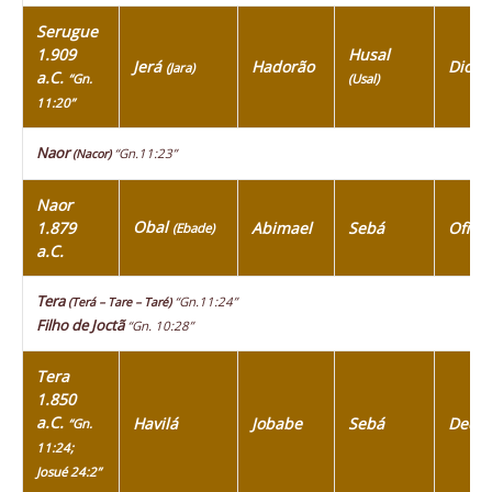
Serugue
1.909
Husal
Jerá
Hadorão
Diclá
(Jara)
a.C.
“Gn.
(Usal)
11:20”
Naor
“Gn.11:23”
(Nacor)
Naor
Obal
1.879
Abimael
Sebá
Ofir
(Ebade)
a.C.
Tera
“Gn.11:24”
(Terá – Tare – Taré)
Filho de Joctã
“Gn. 10:28”
Tera
1.850
a.C.
Havilá
Jobabe
Sebá
Dedã
“Gn.
11:24;
Josué 24:2”