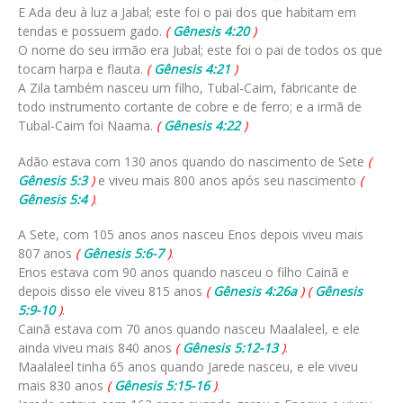
E Ada deu à luz a Jabal; este foi o pai dos que habitam em
tendas e possuem gado.
(
Gênesis 4:20
)
O nome do seu irmão era Jubal; este foi o pai de todos os que
tocam harpa e flauta.
(
Gênesis 4:21
)
A Zila também nasceu um filho, Tubal-Caim, fabricante de
todo instrumento cortante de cobre e de ferro; e a irmã de
Tubal-Caim foi Naama.
(
Gênesis 4:22
)
Adão estava com 130 anos quando do nascimento de Sete
(
Gênesis 5:3
)
e viveu mais 800 anos após seu nascimento
(
Gênesis 5:4
)
.
A Sete, com 105 anos anos nasceu Enos depois viveu mais
807 anos
(
Gênesis 5:6-7
)
.
Enos estava com 90 anos quando nasceu o filho Cainã e
depois disso ele viveu 815 anos
(
Gênesis 4:26a
)
(
Gênesis
5:9-10
)
.
Cainã estava com 70 anos quando nasceu Maalaleel, e ele
ainda viveu mais 840 anos
(
Gênesis 5:12-13
)
.
Maalaleel tinha 65 anos quando Jarede nasceu, e ele viveu
mais 830 anos
(
Gênesis 5:15-16
)
.