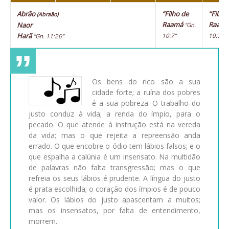
Abrão
“Filho de
“Filho
(Abraão)
Raamá
Raam
Naor
“Gn.
Harã
10:7”
10:7”
“Gn. 11:26”
Os bens do rico são a sua
cidade forte; a ruína dos pobres
é a sua pobreza. O trabalho do
justo conduz à vida; a renda do ímpio, para o
pecado. O que atende à instrução está na vereda
da vida; mas o que rejeita a repreensão anda
errado. O que encobre o ódio tem lábios falsos; e o
que espalha a calúnia é um insensato. Na multidão
de palavras não falta transgressão; mas o que
refreia os seus lábios é prudente. A língua do justo
é prata escolhida; o coração dos ímpios é de pouco
valor. Os lábios do justo apascentam a muitos;
mas os insensatos, por falta de entendimento,
morrem.