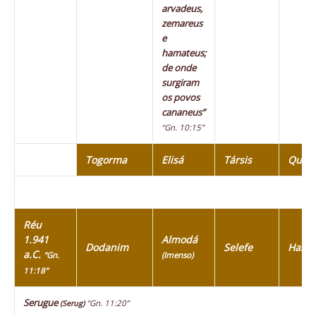
arvadeus,
zemareus
e
hamateus;
de onde
surgiram
os povos
cananeus”
“Gn. 10:15”
Togorma
Elisá
Társis
Quiti
Réu
1.941
Almodá
Dodanim
Selefe
Haza
a.C.
“Gn.
(Imenso)
11:18”
Serugue
“Gn. 11:20”
(Serug)