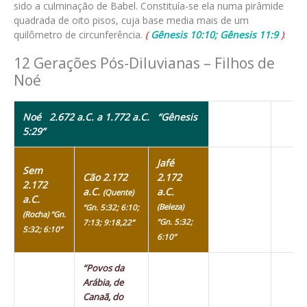
sido a culminação de Babel. Constituía-se ela numa pirâmide
quadrada de oito pisos, cuja base media mais de um
quilômetro de circunferência.
(
Gênesis 10:10; Gênesis 11:9
)
.
12 Gerações Pós-Diluvianas – Filhos de
Noé
Noé 2.672 a.C. a 1.772 a.C.
“Gênesis
5:29”
Jafé
Sem
Cão 2.172
2.172
2.172
a.C.
a.C.
(Quente)
a.C.
(Beleza)
“Gn. 5:32; 6:10;
(Rocha) “Gn.
“Gn. 5:32;
7:13; 9:18,22”
5:32; 6:10”
6:10”
“Povos da
Arábia, de
Canaã, do