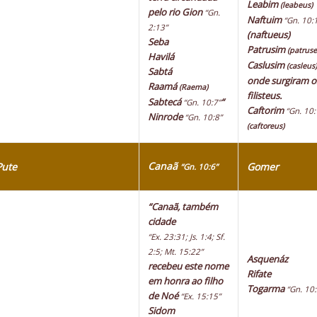
Leabim
(leabeus)
pelo rio Gion
“Gn.
Naftuim
“Gn. 10:
2:13”
(naftueus)
Seba
Patrusim
(patruse
Havilá
Caslusim
(casleus)
Sabtá
onde surgiram o
Raamá
(Raema)
filisteus.
Sabtecá
“
“Gn. 10:7”
Caftorim
“Gn. 10:
Ninrode
“Gn. 10:8”
(caftoreus)
Canaã
Pute
Gomer
“Gn. 10:6”
“Canaã, também
cidade
“Ex. 23:31; Js. 1:4; Sf.
2:5; Mt. 15:22”
Asquenáz
recebeu este nome
Rifate
em honra ao filho
Togarma
“Gn. 10:
de Noé
“Ex. 15:15”
Sidom