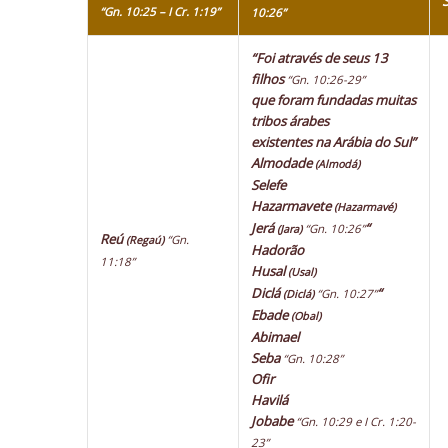
“Gn. 10:25 – I Cr. 1:19”
10:26”
“Foi através de seus 13
filhos
“Gn. 10:26-29”
que foram fundadas muitas
tribos árabes
existentes na Arábia do Sul”
Almodade
(Almodá)
Selefe
Hazarmavete
(Hazarmavé)
Jerá
“
“Gn. 10:26”
(Jara)
Reú
“Gn.
(Regaú)
Hadorão
11:18”
Husal
(Usal)
Diclá
“
“Gn. 10:27”
(Diclá)
Ebade
(Obal)
Abimael
Seba
“Gn. 10:28”
Ofir
Havilá
Jobabe
“Gn. 10:29 e I Cr. 1:20-
23”