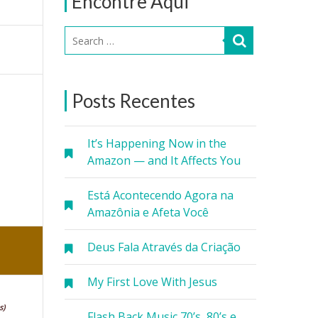
Encontre Aqui
Posts Recentes
It’s Happening Now in the
Amazon — and It Affects You
Está Acontecendo Agora na
Amazônia e Afeta Você
Deus Fala Através da Criação
My First Love With Jesus
s)
Flash Back Music 70’s, 80’s e