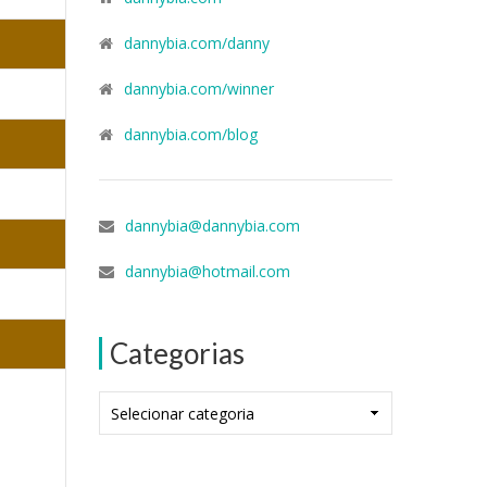
dannybia.com/danny
dannybia.com/winner
dannybia.com/blog
dannybia@dannybia.com
dannybia@hotmail.com
Categorias
Categorias