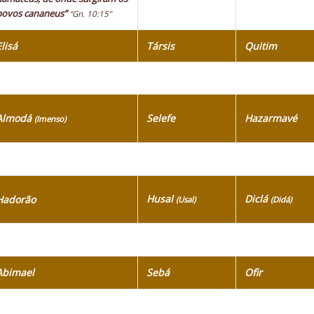
povos cananeus”
“Gn. 10:15”
Elisá
Társis
Quitim
Almodá
Selefe
Hazarmavé
(Imenso)
Husal
Diclá
Hadorão
(Usal)
(Didá)
Abimael
Sebá
Ofir