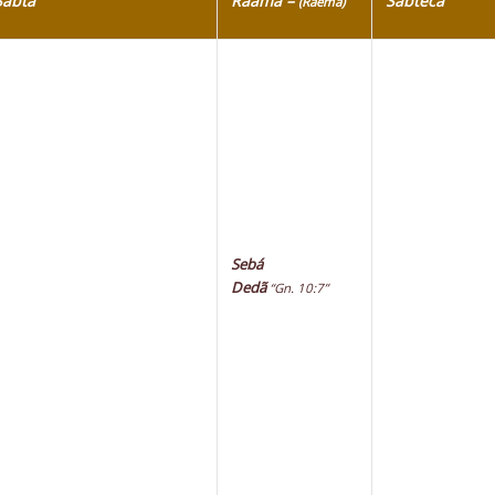
Sabtá
Raamá –
Sabtecá
(Raema)
Sebá
Dedã
“Gn. 10:7”