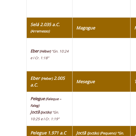
Selá 2.035 a.C.
Magogue
(Arremesso)
Eber
“Gn. 10:24
(Héber)
e I Cr. 1:18”
Eber
2.005
(Heber)
Mesegue
a.C.
Pelegue
(Faleque –
Faleg)
Joctã
“Gn.
(Joctão)
10:25 e I Cr. 1:19”
Pelegue 1.971 a.C
Joctã
(Joctão)
(Pequeno)
“Gn.