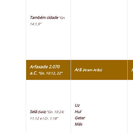
Também cidade
“Gn.
14:1,9”
Arfaxade 2.070
Arã
(Aram-Arão)
a.C.
“Gn. 10:12, 22”
Uz
Selá
Hul
“Gn. 10:24;
(Salá)
Geter
11:12 e I Cr. 1:18”
Más