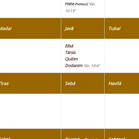
Hete
“Gn.
(heteus)
10:15”
Madai
Javã
Tubal
Elisá
Társis
Quitim
Dodanim
“Gn. 10:4”
Tiras
Sebá
Havilá