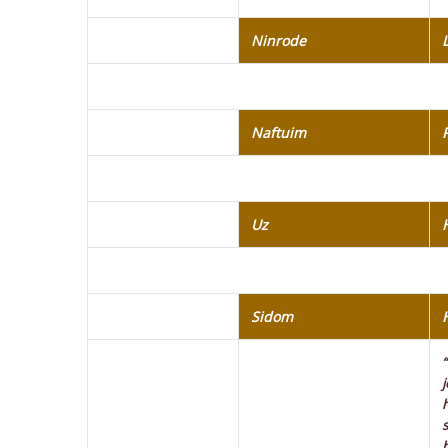
Ninrode
Naftuim
Uz
Sidom