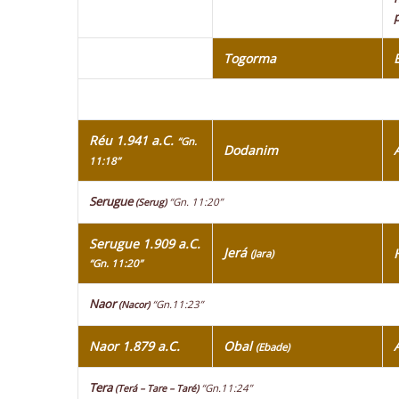
Togorma
Réu 1.941 a.C.
“Gn.
Dodanim
11:18”
Serugue
“Gn. 11:20”
(Serug)
Serugue 1.909 a.C.
Jerá
(Jara)
“Gn. 11:20”
Naor
“Gn.11:23”
(Nacor)
Naor 1.879 a.C.
Obal
(Ebade)
Tera
“Gn.11:24”
(Terá – Tare – Taré)