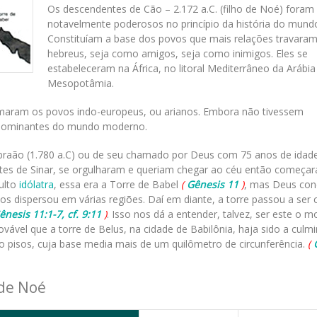
Os descendentes de Cão – 2.172 a.C. (filho de Noé) foram
notavelmente poderosos no princípio da história do mundo
Constituíam a base dos povos que mais relações travara
hebreus, seja como amigos, seja como inimigos. Eles se
estabeleceram na África, no litoral Mediterrâneo da Arábia
Mesopotâmia.
ormaram os povos indo-europeus, ou arianos. Embora não tivessem
s dominantes do mundo moderno.
raão (1.780 a.C) ou de seu chamado por Deus com 75 anos de idade
antes de Sinar, se orgulharam e queriam chegar ao céu então começa
culto
idólatra
, essa era a Torre de Babel
(
Gênesis 11
)
, mas Deus co
 os dispersou em várias regiões. Daí em diante, a torre passou a ser
ênesis 11:1-7, cf. 9:11
)
. Isso nos dá a entender, talvez, ser este o m
ovável que a torre de Belus, na cidade de Babilônia, haja sido a culm
to pisos, cuja base media mais de um quilômetro de circunferência.
(
 de Noé