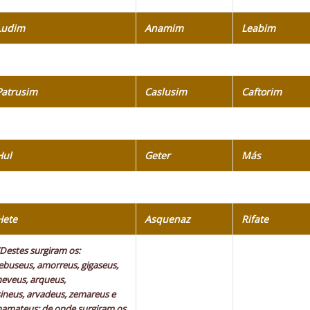
Ludim
Anamim
Leabim
Patrusim
Caslusim
Caftorim
Hul
Geter
Más
Hete
Asquenaz
Rifate
“Destes surgiram os:
jebuseus, amorreus, gigaseus,
heveus, arqueus,
sineus, arvadeus, zemareus e
hamateus; de onde surgiram os