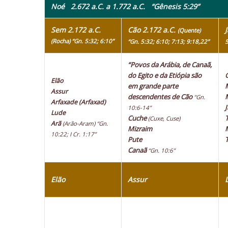
Noé 2.672 a.C. a 1.772 a.C.
“Gênesis 5:29”
Sem 2.172 a.C.
Cão 2.172 a.C.
(Quente)
(Rocha) “Gn. 5:32; 6:10”
“Gn. 5:32; 6:10; 7:13; 9:18,22”
5
“Povos da Arábia, de Canaã,
do Egito e da Etiópia são
Elão
em grande parte
Assur
descendentes de Cão
“Gn.
Arfaxade (Arfaxad)
10:6-14”
Lude
Cuche
(Cuxe, Cuse)
Arã
(Arão-Aram)
“Gn.
Mizraim
10:22; I Cr. 1:17”
Pute
Canaã
“Gn. 10:6”
Elão
Assur