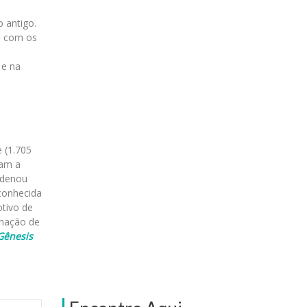
 antigo.
m com os
 e na
 (1.705
ram a
ndenou
 conhecida
otivo de
inação de
Gênesis