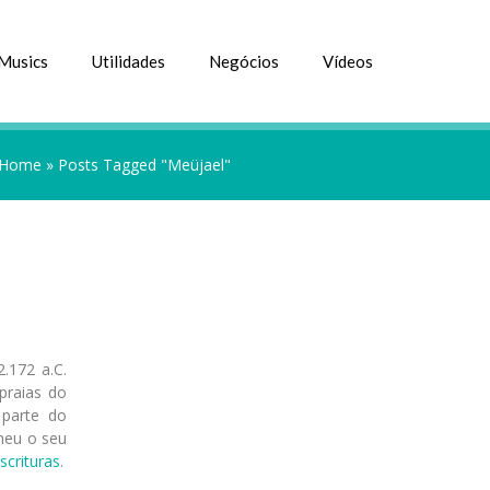
Musics
Utilidades
Negócios
Vídeos
Home
»
Posts Tagged "Meüjael"
.172 a.C.
praias do
 parte do
heu o seu
scrituras
.