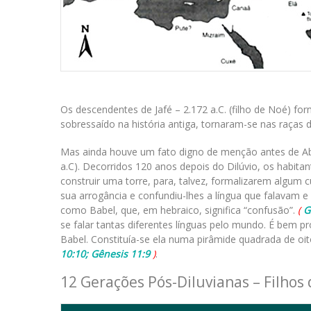
Os descendentes de Jafé – 2.172 a.C. (filho de Noé) f
sobressaído na história antiga, tornaram-se nas raça
Mas ainda houve um fato digno de menção antes de Ab
a.C). Decorridos 120 anos depois do Dilúvio, os habit
construir uma torre, para, talvez, formalizarem algum 
sua arrogância e confundiu-lhes a língua que falavam e
como Babel, que, em hebraico, significa “confusão”.
(
G
se falar tantas diferentes línguas pelo mundo. É bem pr
Babel. Constituía-se ela numa pirâmide quadrada de oi
10:10; Gênesis 11:9
)
.
12 Gerações Pós-Diluvianas – Filhos