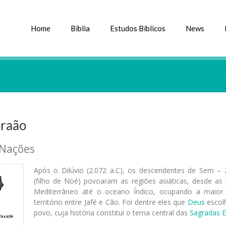
Home
Bíblia
Estudos Bíblicos
News
braão
 Nações
Após o Dilúvio (2.072 a.C), os descendentes de Sem – 2
(filho de Noé) povoaram as regiões asiáticas, desde as 
Mediterrâneo até o oceano Índico, ocupando a maior
território entre Jafé e Cão. Foi dentre eles que
Deus
escol
povo, cuja história constitui o tema central das
Sagradas E