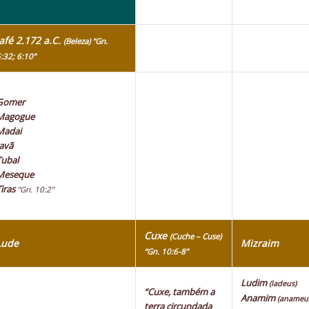
Jafé 2.172 a.C.
(Beleza) “Gn.
:32; 6:10”
Gomer
Magogue
Madai
Javã
Tubal
Meseque
Tiras
“Gn. 10:2”
Cuxe
(Cuche – Cuse)
Lude
Mizraim
“Gn. 10:6-8”
Ludim
(ladeus)
“Cuxe, também a
Anamim
(anameu
terra circundada