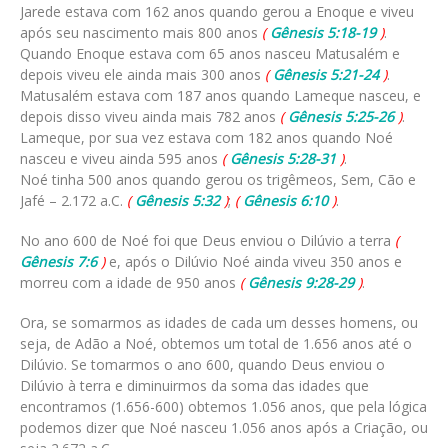
Jarede estava com 162 anos quando gerou a Enoque e viveu
após seu nascimento mais 800 anos
(
Gênesis 5:18-19
)
.
Quando Enoque estava com 65 anos nasceu Matusalém e
depois viveu ele ainda mais 300 anos
(
Gênesis 5:21-24
)
.
Matusalém estava com 187 anos quando Lameque nasceu, e
depois disso viveu ainda mais 782 anos
(
Gênesis 5:25-26
)
.
Lameque, por sua vez estava com 182 anos quando Noé
nasceu e viveu ainda 595 anos
(
Gênesis 5:28-31
)
.
Noé tinha 500 anos quando gerou os trigêmeos, Sem, Cão e
Jafé – 2.172 a.C.
(
Gênesis 5:32
)
;
(
Gênesis 6:10
)
.
No ano 600 de Noé foi que Deus enviou o Dilúvio a terra
(
Gênesis 7:6
)
e, após o Dilúvio Noé ainda viveu 350 anos e
morreu com a idade de 950 anos
(
Gênesis 9:28-29
)
.
Ora, se somarmos as idades de cada um desses homens, ou
seja, de Adão a Noé, obtemos um total de 1.656 anos até o
Dilúvio. Se tomarmos o ano 600, quando Deus enviou o
Dilúvio à terra e diminuirmos da soma das idades que
encontramos (1.656-600) obtemos 1.056 anos, que pela lógica
podemos dizer que Noé nasceu 1.056 anos após a Criação, ou