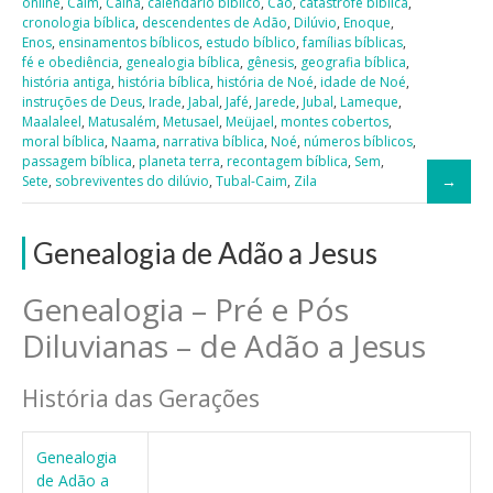
online
,
Caim
,
Cainã
,
calendário bíblico
,
Cão
,
catástrofe bíblica
,
cronologia bíblica
,
descendentes de Adão
,
Dilúvio
,
Enoque
,
Enos
,
ensinamentos bíblicos
,
estudo bíblico
,
famílias bíblicas
,
fé e obediência
,
genealogia bíblica
,
gênesis
,
geografia bíblica
,
história antiga
,
história bíblica
,
história de Noé
,
idade de Noé
,
instruções de Deus
,
Irade
,
Jabal
,
Jafé
,
Jarede
,
Jubal
,
Lameque
,
Maalaleel
,
Matusalém
,
Metusael
,
Meüjael
,
montes cobertos
,
moral bíblica
,
Naama
,
narrativa bíblica
,
Noé
,
números bíblicos
,
passagem bíblica
,
planeta terra
,
recontagem bíblica
,
Sem
,
Sete
,
sobreviventes do dilúvio
,
Tubal-Caim
,
Zila
Genealogia de Adão a Jesus
Genealogia – Pré e Pós
Diluvianas – de Adão a Jesus
História das Gerações
Genealogia
de Adão a