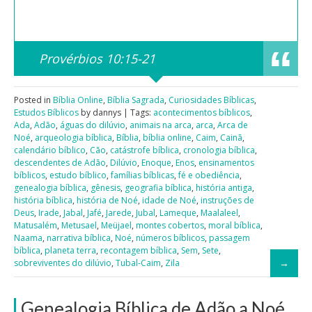
Provérbios 10:15-21
Posted in
Bíblia Online
,
Bíblia Sagrada
,
Curiosidades Bíblicas
,
Estudos Bíblicos
by dannys | Tags:
acontecimentos bíblicos
,
Ada
,
Adão
,
águas do dilúvio
,
animais na arca
,
arca
,
Arca de
Noé
,
arqueologia bíblica
,
Bíblia
,
bíblia online
,
Caim
,
Cainã
,
calendário bíblico
,
Cão
,
catástrofe bíblica
,
cronologia bíblica
,
descendentes de Adão
,
Dilúvio
,
Enoque
,
Enos
,
ensinamentos
bíblicos
,
estudo bíblico
,
famílias bíblicas
,
fé e obediência
,
genealogia bíblica
,
gênesis
,
geografia bíblica
,
história antiga
,
história bíblica
,
história de Noé
,
idade de Noé
,
instruções de
Deus
,
Irade
,
Jabal
,
Jafé
,
Jarede
,
Jubal
,
Lameque
,
Maalaleel
,
Matusalém
,
Metusael
,
Meüjael
,
montes cobertos
,
moral bíblica
,
Naama
,
narrativa bíblica
,
Noé
,
números bíblicos
,
passagem
bíblica
,
planeta terra
,
recontagem bíblica
,
Sem
,
Sete
,
sobreviventes do dilúvio
,
Tubal-Caim
,
Zila
Genealogia Bíblica de Adão a Noé