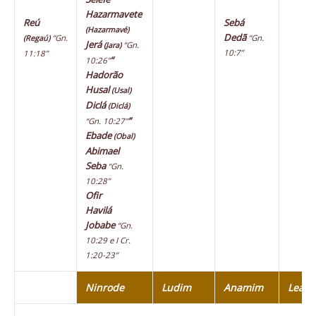
Hazarmavete
Reú
Sebá
(Hazarmavé)
Dedã
“Gn.
“Gn.
(Regaú)
Jerá
“Gn.
(Jara)
10:7”
11:18”
“
10:26”
Hadorão
Husal
(Usal)
Diclá
(Diclá)
“
“Gn. 10:27”
Ebade
(Obal)
Abimael
Seba
“Gn.
10:28”
Ofir
Havilá
Jobabe
“Gn.
10:29 e I Cr.
1:20-23”
Ninrode
Ludim
Anamim
Leab