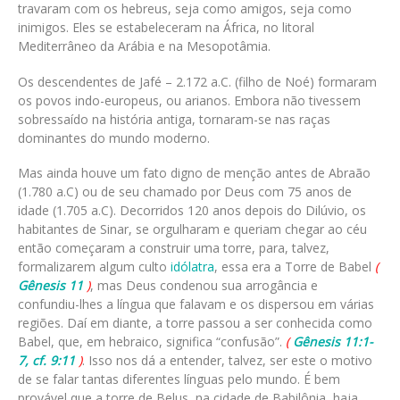
travaram com os hebreus, seja como amigos, seja como
inimigos. Eles se estabeleceram na África, no litoral
Mediterrâneo da Arábia e na Mesopotâmia.
Os descendentes de Jafé – 2.172 a.C. (filho de Noé) formaram
os povos indo-europeus, ou arianos. Embora não tivessem
sobressaído na história antiga, tornaram-se nas raças
dominantes do mundo moderno.
Mas ainda houve um fato digno de menção antes de Abraão
(1.780 a.C) ou de seu chamado por Deus com 75 anos de
idade (1.705 a.C). Decorridos 120 anos depois do Dilúvio, os
habitantes de Sinar, se orgulharam e queriam chegar ao céu
então começaram a construir uma torre, para, talvez,
formalizarem algum culto
idólatra
, essa era a Torre de Babel
(
Gênesis 11
)
, mas Deus condenou sua arrogância e
confundiu-lhes a língua que falavam e os dispersou em várias
regiões. Daí em diante, a torre passou a ser conhecida como
Babel, que, em hebraico, significa “confusão”.
(
Gênesis 11:1-
7, cf. 9:11
)
. Isso nos dá a entender, talvez, ser este o motivo
de se falar tantas diferentes línguas pelo mundo. É bem
provável que a torre de Belus, na cidade de Babilônia, haja