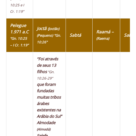
10:25 e I
Cr. 1:19”
Pelegue
Joctã
(Joctão)
1.971 a.C
Raamá –
Sabtá
Sabte
(Pequeno)
“Gn.
“Gn. 10:25
(Raema)
10:26”
– I Cr. 1:19”
“Foi através
de seus 13
filhos
“Gn.
10:26-29”
que foram
fundadas
muitas tribos
árabes
existentes na
Arábia do Sul”
Almodade
(Almodá)
Selefe