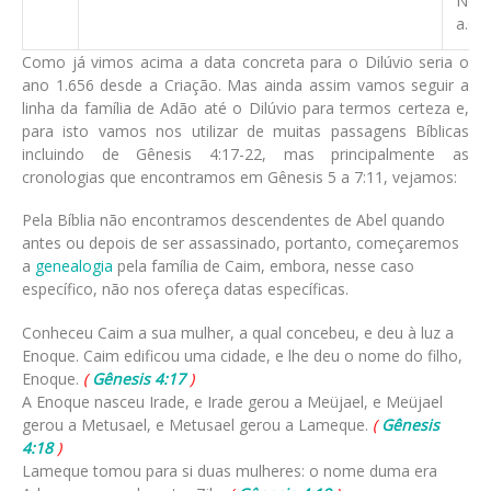
Noé 
a.C.
Como já vimos acima a data concreta para o Dilúvio seria o
ano 1.656 desde a Criação. Mas ainda assim vamos seguir a
linha da família de Adão até o Dilúvio para termos certeza e,
para isto vamos nos utilizar de muitas passagens Bíblicas
incluindo de Gênesis 4:17-22, mas principalmente as
cronologias que encontramos em Gênesis 5 a 7:11, vejamos:
Pela Bíblia não encontramos descendentes de Abel quando
antes ou depois de ser assassinado, portanto, começaremos
a
genealogia
pela família de Caim, embora, nesse caso
específico, não nos ofereça datas específicas.
Conheceu Caim a sua mulher, a qual concebeu, e deu à luz a
Enoque. Caim edificou uma cidade, e lhe deu o nome do filho,
Enoque.
(
Gênesis 4:17
)
A Enoque nasceu Irade, e Irade gerou a Meüjael, e Meüjael
gerou a Metusael, e Metusael gerou a Lameque.
(
Gênesis
4:18
)
Lameque tomou para si duas mulheres: o nome duma era