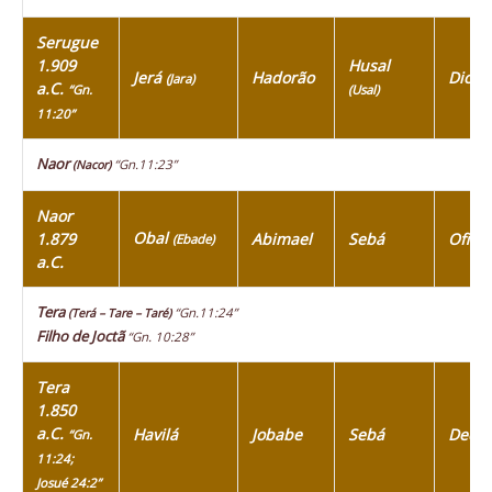
Serugue
1.909
Husal
Jerá
Hadorão
Diclá
(Jara)
a.C.
“Gn.
(Usal)
11:20”
Naor
“Gn.11:23”
(Nacor)
Naor
Obal
1.879
Abimael
Sebá
Ofir
(Ebade)
a.C.
Tera
“Gn.11:24”
(Terá – Tare – Taré)
Filho de Joctã
“Gn. 10:28”
Tera
1.850
a.C.
Havilá
Jobabe
Sebá
Dedã
“Gn.
11:24;
Josué 24:2”