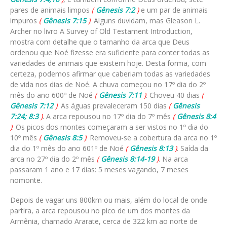
pares de animais limpos
(
Gênesis 7:2
)
e um par de animais
impuros
(
Gênesis 7:15
)
. Alguns duvidam, mas Gleason L.
Archer no livro A Survey of Old Testament Introduction,
mostra com detalhe que o tamanho da arca que Deus
ordenou que Noé fizesse era suficiente para conter todas as
variedades de animais que existem hoje. Desta forma, com
certeza, podemos afirmar que caberiam todas as variedades
de vida nos dias de Noé. A chuva começou no 17º dia do 2º
mês do ano 600º de Noé
(
Gênesis 7:11
)
. Choveu 40 dias
(
Gênesis 7:12
)
. As águas prevaleceram 150 dias
(
Gênesis
7:24; 8:3
)
. A arca repousou no 17º dia do 7º mês
(
Gênesis 8:4
)
. Os picos dos montes começaram a ser vistos no 1º dia do
10º mês
(
Gênesis 8:5
)
. Removeu-se a cobertura da arca no 1º
dia do 1º mês do ano 601º de Noé
(
Gênesis 8:13
)
. Saída da
arca no 27º dia do 2º mês
(
Gênesis 8:14-19
)
. Na arca
passaram 1 ano e 17 dias: 5 meses vagando, 7 meses
nomonte.
Depois de vagar uns 800km ou mais, além do local de onde
partira, a arca repousou no pico de um dos montes da
Armênia, chamado Ararate, cerca de 322 km ao norte de