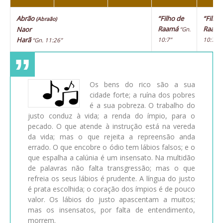
Abrão
“Filho de
“Filho
(Abraão)
Raamá
Raam
Naor
“Gn.
Harã
10:7”
10:7”
“Gn. 11:26”
Os bens do rico são a sua
cidade forte; a ruína dos pobres
é a sua pobreza. O trabalho do
justo conduz à vida; a renda do ímpio, para o
pecado. O que atende à instrução está na vereda
da vida; mas o que rejeita a repreensão anda
errado. O que encobre o ódio tem lábios falsos; e o
que espalha a calúnia é um insensato. Na multidão
de palavras não falta transgressão; mas o que
refreia os seus lábios é prudente. A língua do justo
é prata escolhida; o coração dos ímpios é de pouco
valor. Os lábios do justo apascentam a muitos;
mas os insensatos, por falta de entendimento,
morrem.