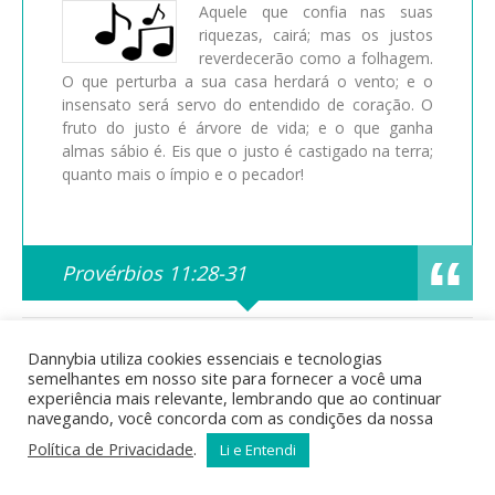
Aquele que confia nas suas
riquezas, cairá; mas os justos
reverdecerão como a folhagem.
O que perturba a sua casa herdará o vento; e o
insensato será servo do entendido de coração. O
fruto do justo é árvore de vida; e o que ganha
almas sábio é. Eis que o justo é castigado na terra;
quanto mais o ímpio e o pecador!
Provérbios 11:28-31
Posted in
Bíblia Sagrada
,
Curiosidades Bíblicas
,
Estudos
Dannybia utiliza cookies essenciais e tecnologias
Bíblicos
,
Mensagens Bíblicas
by dannys | Tags:
semelhantes em nosso site para fornecer a você uma
acontecimentos bíblicos
,
Ada
,
Adão
,
águas do dilúvio
,
animais
experiência mais relevante, lembrando que ao continuar
na arca
,
arca
,
Arca de Noé
,
arqueologia bíblica
,
Bíblia
,
bíblia
navegando, você concorda com as condições da nossa
online
,
Caim
,
Cainã
,
calendário bíblico
,
Cão
,
catástrofe bíblica
,
cronologia bíblica
,
descendentes de Adão
,
Dilúvio
,
Enoque
,
Política de Privacidade
.
Li e Entendi
Enos
,
ensinamentos bíblicos
,
estudo bíblico
,
famílias bíblicas
,
fé e obediência
,
genealogia bíblica
,
gênesis
,
geografia bíblica
,