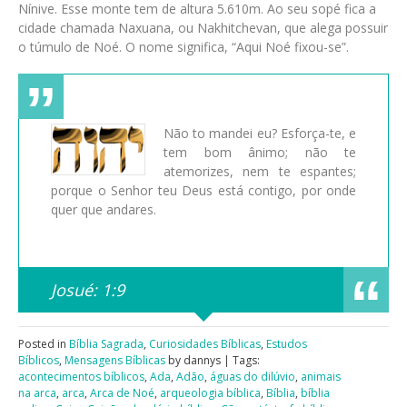
Nínive. Esse monte tem de altura 5.610m. Ao seu sopé fica a
cidade chamada Naxuana, ou Nakhitchevan, que alega possuir
o túmulo de Noé. O nome significa, “Aqui Noé fixou-se”.
Não to mandei eu? Esforça-te, e
tem bom ânimo; não te
atemorizes, nem te espantes;
porque o Senhor teu Deus está contigo, por onde
quer que andares.
Josué: 1:9
Posted in
Bíblia Sagrada
,
Curiosidades Bíblicas
,
Estudos
Bíblicos
,
Mensagens Bíblicas
by dannys | Tags:
acontecimentos bíblicos
,
Ada
,
Adão
,
águas do dilúvio
,
animais
na arca
,
arca
,
Arca de Noé
,
arqueologia bíblica
,
Bíblia
,
bíblia