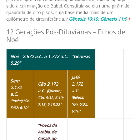
sido a culminação de Babel. Constituía-se ela numa pirâmide
quadrada de oito pisos, cuja base media mais de um
quilômetro de circunferência.
(
Gênesis 10:10; Gênesis 11:9
)
.
12 Gerações Pós-Diluvianas – Filhos de
Noé
Noé 2.672 a.C. a 1.772 a.C.
“Gênesis
5:29”
Jafé
Sem
Cão 2.172
2.172
2.172
a.C.
a.C.
(Quente)
a.C.
(Beleza)
“Gn. 5:32; 6:10;
(Rocha) “Gn.
“Gn. 5:32;
7:13; 9:18,22”
5:32; 6:10”
6:10”
“Povos da
Arábia, de
Canaã, do