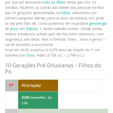
por sua vez descreveu
tudo na Bíblia
. Ainda que nós, os
cristãos, façamos as somas das idades das pessoas na lista
das 10 gerações apresentadas na
Bíblia
, obteremos um
número pequeno demais para os anos da história, isto pode
se dar pelo fato de, como podemos ver na própria
genealogia
de
Jesus
em
Mateus
1, terem saltado nomes. Desde modo,
muitos estudiosos acham que não há como obtermos, com
segurança, tais datas. Mas a fórmula “viveu… anos e gerou” –
vai de encontro a essa teoria.
Hoje em 2018, estamos à 5.679 anos da criação do 1º ser
humano por
Deus
, Adão (3.728 a.C. – 2.798 a.C.).
10 Gerações Pré-Diluvianas – Filhos do
Pó
1ª
Pó (criação)
Adão
(vermelho) Gn.
1:26