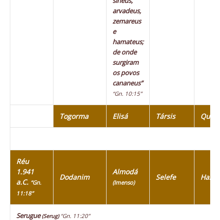
sineus,
arvadeus,
zemareus
e
hamateus;
de onde
surgiram
os povos
cananeus”
“Gn. 10:15”
Togorma
Elisá
Társis
Quiti
Réu
1.941
Almodá
Dodanim
Selefe
Haza
a.C.
“Gn.
(Imenso)
11:18”
Serugue
“Gn. 11:20”
(Serug)