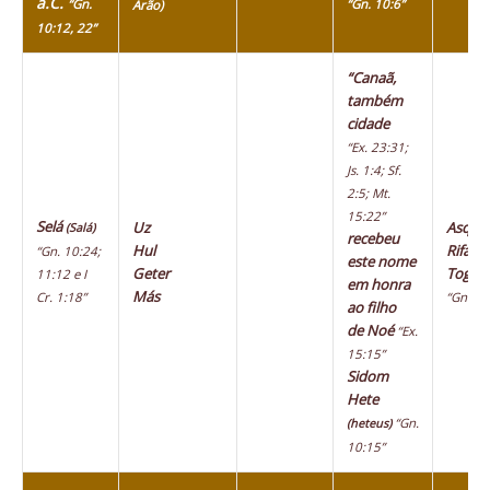
a.C.
“Gn.
“Gn. 10:6”
Arão)
10:12, 22”
“Canaã,
também
cidade
“Ex. 23:31;
Js. 1:4; Sf.
2:5; Mt.
15:22”
Selá
Uz
Asque
(Salá)
recebeu
Hul
Rifate
“Gn. 10:24;
este nome
Geter
Togar
11:12 e I
em honra
Más
Cr. 1:18”
“Gn. 10
ao filho
de Noé
“Ex.
15:15”
Sidom
Hete
“Gn.
(heteus)
10:15”