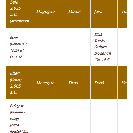
Selá
2.035
Magogue
Madai
Javã
Tubal
a.C.
(Arremesso)
Elisá
Eber
Társis
“Gn.
(Héber)
Quitim
10:24 e I
Dodanim
Cr. 1:18”
“Gn. 10:4”
Eber
(Heber)
Mesegue
Tiras
Sebá
Havil
2.005
a.C.
Pelegue
(Faleque –
Faleg)
Joctã
“Gn.
(Joctão)