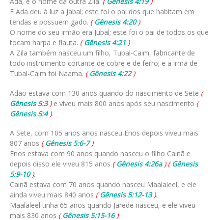
Ada, e o nome da outra Zila.
(
Gênesis 4:19
)
E Ada deu à luz a Jabal; este foi o pai dos que habitam em
tendas e possuem gado.
(
Gênesis 4:20
)
O nome do seu irmão era Jubal; este foi o pai de todos os que
tocam harpa e flauta.
(
Gênesis 4:21
)
A Zila também nasceu um filho, Tubal-Caim, fabricante de
todo instrumento cortante de cobre e de ferro; e a irmã de
Tubal-Caim foi Naama.
(
Gênesis 4:22
)
Adão estava com 130 anos quando do nascimento de Sete
(
Gênesis 5:3
)
e viveu mais 800 anos após seu nascimento
(
Gênesis 5:4
)
.
A Sete, com 105 anos anos nasceu Enos depois viveu mais
807 anos
(
Gênesis 5:6-7
)
.
Enos estava com 90 anos quando nasceu o filho Cainã e
depois disso ele viveu 815 anos
(
Gênesis 4:26a
)
(
Gênesis
5:9-10
)
.
Cainã estava com 70 anos quando nasceu Maalaleel, e ele
ainda viveu mais 840 anos
(
Gênesis 5:12-13
)
.
Maalaleel tinha 65 anos quando Jarede nasceu, e ele viveu
mais 830 anos
(
Gênesis 5:15-16
)
.