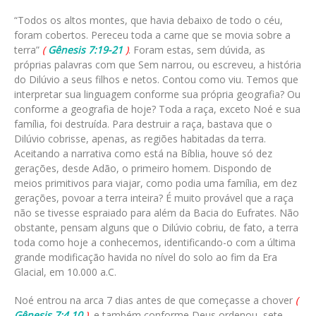
“Todos os altos montes, que havia debaixo de todo o céu,
foram cobertos. Pereceu toda a carne que se movia sobre a
terra”
(
Gênesis 7:19-21
)
. Foram estas, sem dúvida, as
próprias palavras com que Sem narrou, ou escreveu, a história
do Dilúvio a seus filhos e netos. Contou como viu. Temos que
interpretar sua linguagem conforme sua própria geografia? Ou
conforme a geografia de hoje? Toda a raça, exceto Noé e sua
família, foi destruída. Para destruir a raça, bastava que o
Dilúvio cobrisse, apenas, as regiões habitadas da terra.
Aceitando a narrativa como está na Bíblia, houve só dez
gerações, desde Adão, o primeiro homem. Dispondo de
meios primitivos para viajar, como podia uma família, em dez
gerações, povoar a terra inteira? É muito provável que a raça
não se tivesse espraiado para além da Bacia do Eufrates. Não
obstante, pensam alguns que o Dilúvio cobriu, de fato, a terra
toda como hoje a conhecemos, identificando-o com a última
grande modificação havida no nível do solo ao fim da Era
Glacial, em 10.000 a.C.
Noé entrou na arca 7 dias antes de que começasse a chover
(
Gênesis 7:4,10
)
, e também conforme Deus ordenou, sete