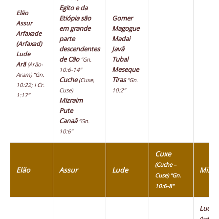
Egito e da
Elão
Etiópia são
Gomer
Assur
em grande
Magogue
Arfaxade
parte
Madai
(Arfaxad)
descendentes
Javã
Lude
de Cão
Tubal
“Gn.
Arã
(Arão-
Meseque
10:6-14”
Aram)
“Gn.
Cuche
Tiras
(Cuxe,
“Gn.
10:22; I Cr.
Cuse)
10:2”
1:17”
Mizraim
Pute
Canaã
“Gn.
10:6”
Cuxe
(Cuche –
Elão
Assur
Lude
Mizra
Cuse) “Gn.
10:6-8”
Ludim