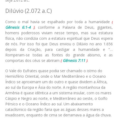
seja 2.672 a.C.
Dilúvio (2.072 a.C)
Como o mal havia se espalhado por toda a humanidade
(
Gênesis 6:1-4
)
, conforme a Palavra de Deus, gigantes,
homens poderosos viviam nesse tempo, mas sua estatura
física, não condizia com a estatura espiritual que Deus espera
de nós. Por isso foi que Deus enviou o Dilúvio no ano 1.656
depois da Criação, para castigar a humanidade e “…
Romperam-se todas as fontes do grande abismo, e as
comportas dos céus se abriram
(
Gênesis 7:11
)
.
O Vale do Eufrates quase podia ser chamado o istmo do
Hemisfério Oriental, onde o Mar Mediterrâneo e o Oceano
Índico se aproximam um do outro e quase dividem a África,
ao sul da Europa e Ásia do norte. A região montanhosa da
Armênia é quase idêntica a um sistema insular, com os mares
Cáspio e Negro ao norte, e Mediterrâneo ao oeste, o Golfo
Pérsico e o Oceano Índico ao sul. Um abaixamento
cataclísmico da região faria que as águas desses mares a
invadissem, enquanto de cima se derramava a água da chuva.