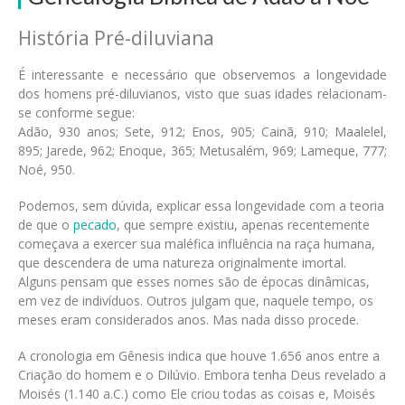
História Pré-diluviana
É interessante e necessário que observemos a longevidade
dos homens pré-diluvianos, visto que suas idades relacionam-
se conforme segue:
Adão, 930 anos; Sete, 912; Enos, 905; Cainã, 910; Maalelel,
895; Jarede, 962; Enoque, 365; Metusalém, 969; Lameque, 777;
Noé, 950.
Podemos, sem dúvida, explicar essa longevidade com a teoria
de que o
pecado
, que sempre existiu, apenas recentemente
começava a exercer sua maléfica influência na raça humana,
que descendera de uma natureza originalmente imortal.
Alguns pensam que esses nomes são de épocas dinâmicas,
em vez de indivíduos. Outros julgam que, naquele tempo, os
meses eram considerados anos. Mas nada disso procede.
A cronologia em Gênesis indica que houve 1.656 anos entre a
Criação do homem e o Dilúvio. Embora tenha Deus revelado a
Moisés (1.140 a.C.) como Ele criou todas as coisas e, Moisés