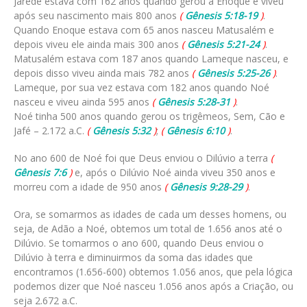
Jarede estava com 162 anos quando gerou a Enoque e viveu
após seu nascimento mais 800 anos
(
Gênesis 5:18-19
)
.
Quando Enoque estava com 65 anos nasceu Matusalém e
depois viveu ele ainda mais 300 anos
(
Gênesis 5:21-24
)
.
Matusalém estava com 187 anos quando Lameque nasceu, e
depois disso viveu ainda mais 782 anos
(
Gênesis 5:25-26
)
.
Lameque, por sua vez estava com 182 anos quando Noé
nasceu e viveu ainda 595 anos
(
Gênesis 5:28-31
)
.
Noé tinha 500 anos quando gerou os trigêmeos, Sem, Cão e
Jafé – 2.172 a.C.
(
Gênesis 5:32
)
;
(
Gênesis 6:10
)
.
No ano 600 de Noé foi que Deus enviou o Dilúvio a terra
(
Gênesis 7:6
)
e, após o Dilúvio Noé ainda viveu 350 anos e
morreu com a idade de 950 anos
(
Gênesis 9:28-29
)
.
Ora, se somarmos as idades de cada um desses homens, ou
seja, de Adão a Noé, obtemos um total de 1.656 anos até o
Dilúvio. Se tomarmos o ano 600, quando Deus enviou o
Dilúvio à terra e diminuirmos da soma das idades que
encontramos (1.656-600) obtemos 1.056 anos, que pela lógica
podemos dizer que Noé nasceu 1.056 anos após a Criação, ou
seja 2.672 a.C.