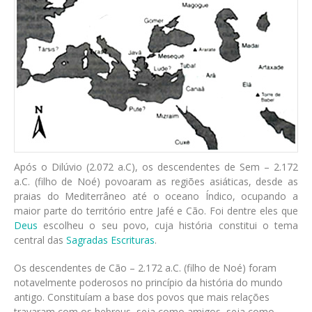
Após o Dilúvio (2.072 a.C), os descendentes de Sem – 2.172
a.C. (filho de Noé) povoaram as regiões asiáticas, desde as
praias do Mediterrâneo até o oceano Índico, ocupando a
maior parte do território entre Jafé e Cão. Foi dentre eles que
Deus
escolheu o seu povo, cuja história constitui o tema
central das
Sagradas Escrituras
.
Os descendentes de Cão – 2.172 a.C. (filho de Noé) foram
notavelmente poderosos no princípio da história do mundo
antigo. Constituíam a base dos povos que mais relações
travaram com os hebreus, seja como amigos, seja como