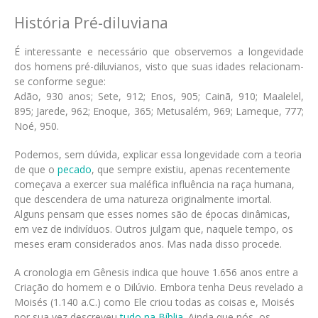
História Pré-diluviana
É interessante e necessário que observemos a longevidade
dos homens pré-diluvianos, visto que suas idades relacionam-
se conforme segue:
Adão, 930 anos; Sete, 912; Enos, 905; Cainã, 910; Maalelel,
895; Jarede, 962; Enoque, 365; Metusalém, 969; Lameque, 777;
Noé, 950.
Podemos, sem dúvida, explicar essa longevidade com a teoria
de que o
pecado
, que sempre existiu, apenas recentemente
começava a exercer sua maléfica influência na raça humana,
que descendera de uma natureza originalmente imortal.
Alguns pensam que esses nomes são de épocas dinâmicas,
em vez de indivíduos. Outros julgam que, naquele tempo, os
meses eram considerados anos. Mas nada disso procede.
A cronologia em Gênesis indica que houve 1.656 anos entre a
Criação do homem e o Dilúvio. Embora tenha Deus revelado a
Moisés (1.140 a.C.) como Ele criou todas as coisas e, Moisés
por sua vez descreveu
tudo na Bíblia
. Ainda que nós, os