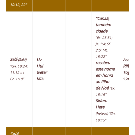
10:12, 22”
“Canaã,
também
cidade
“Ex. 23:31;
Js. 1:4; Sf.
2:5; Mt.
15:22”
Selá
Uz
Asque
(Salá)
recebeu
Hul
Rifate
“Gn. 10:24;
este nome
Geter
Togar
11:12 e I
em honra
Más
Cr. 1:18”
“Gn. 10
ao filho
de Noé
“Ex.
15:15”
Sidom
Hete
“Gn.
(heteus)
10:15”
Selá