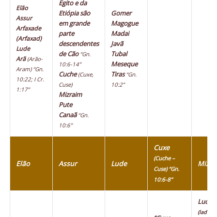
Egito e da
Elão
Etiópia são
Gomer
Assur
em grande
Magogue
Arfaxade
parte
Madai
(Arfaxad)
descendentes
Javã
Lude
de Cão
Tubal
“Gn.
Arã
(Arão-
Meseque
10:6-14”
Aram)
“Gn.
Cuche
Tiras
(Cuxe,
“Gn.
10:22; I Cr.
Cuse)
10:2”
1:17”
Mizraim
Pute
Canaã
“Gn.
10:6”
Cuxe
(Cuche –
Elão
Assur
Lude
Mizra
Cuse) “Gn.
10:6-8”
Ludim
(ladeus)