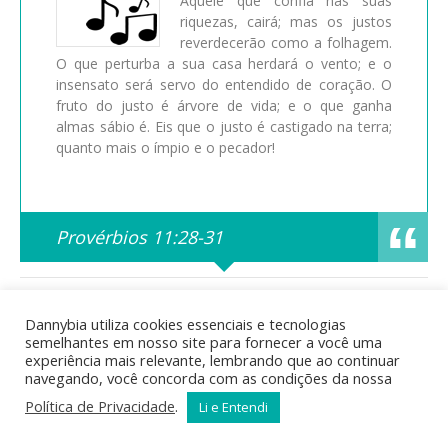
Aquele que confia nas suas
riquezas, cairá; mas os justos
reverdecerão como a folhagem.
O que perturba a sua casa herdará o vento; e o
insensato será servo do entendido de coração. O
fruto do justo é árvore de vida; e o que ganha
almas sábio é. Eis que o justo é castigado na terra;
quanto mais o ímpio e o pecador!
Provérbios 11:28-31
Posted in
Bíblia Sagrada
,
Curiosidades Bíblicas
,
Estudos
Bíblicos
,
Mensagens Bíblicas
by dannys | Tags:
Dannybia utiliza cookies essenciais e tecnologias
acontecimentos bíblicos
,
Ada
,
Adão
,
águas do dilúvio
,
animais
semelhantes em nosso site para fornecer a você uma
na arca
,
arca
,
Arca de Noé
,
arqueologia bíblica
,
Bíblia
,
bíblia
experiência mais relevante, lembrando que ao continuar
online
,
Caim
,
Cainã
,
calendário bíblico
,
Cão
,
catástrofe bíblica
,
navegando, você concorda com as condições da nossa
cronologia bíblica
,
descendentes de Adão
,
Dilúvio
,
Enoque
,
Enos
,
ensinamentos bíblicos
,
estudo bíblico
,
famílias bíblicas
,
Política de Privacidade
.
Li e Entendi
fé e obediência
,
genealogia bíblica
,
gênesis
,
geografia bíblica
,
história antiga
,
história bíblica
,
história de Noé
,
idade de Noé
,