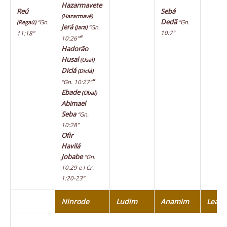
Hazarmavete
Reú
Sebá
(Hazarmavé)
Dedã
“Gn.
“Gn.
(Regaú)
Jerá
“Gn.
(Jara)
10:7”
11:18”
“
10:26”
Hadorão
Husal
(Usal)
Diclá
(Diclá)
“
“Gn. 10:27”
Ebade
(Obal)
Abimael
Seba
“Gn.
10:28”
Ofir
Havilá
Jobabe
“Gn.
10:29 e I Cr.
1:20-23”
Ninrode
Ludim
Anamim
Leab