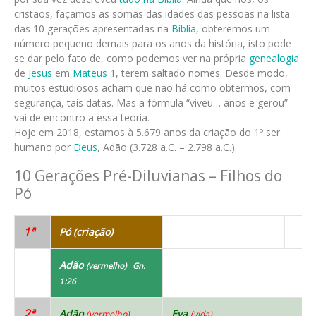
cristãos, façamos as somas das idades das pessoas na lista
das 10 gerações apresentadas na
Bíblia
, obteremos um
número pequeno demais para os anos da história, isto pode
se dar pelo fato de, como podemos ver na própria
genealogia
de
Jesus
em
Mateus
1, terem saltado nomes. Desde modo,
muitos estudiosos acham que não há como obtermos, com
segurança, tais datas. Mas a fórmula “viveu… anos e gerou” –
vai de encontro a essa teoria.
Hoje em 2018, estamos à 5.679 anos da criação do 1º ser
humano por
Deus
, Adão (3.728 a.C. – 2.798 a.C.).
10 Gerações Pré-Diluvianas – Filhos do
Pó
1ª
Pó (criação)
Adão
(vermelho) Gn.
1:26
2ª
Adão
Eva
(vermelho)
(vida)