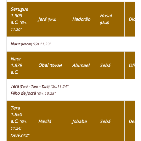
Serugue
1.909
Husal
Jerá
Hadorão
Diclá
(Jara)
a.C.
“Gn.
(Usal)
11:20”
Naor
“Gn.11:23”
(Nacor)
Naor
Obal
1.879
Abimael
Sebá
Ofir
(Ebade)
a.C.
Tera
“Gn.11:24”
(Terá – Tare – Taré)
Filho de Joctã
“Gn. 10:28”
Tera
1.850
a.C.
Havilá
Jobabe
Sebá
Dedã
“Gn.
11:24;
Josué 24:2”