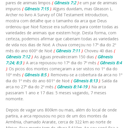
pares de animais limpos
(
Gênesis 7:2
)
e um par de animais
impuros
(
Gênesis 7:15
)
. Alguns duvidam, mas Gleason L.
Archer no livro A Survey of Old Testament Introduction,
mostra com detalhe que o tamanho da arca que Deus
ordenou que Noé fizesse era suficiente para conter todas as
variedades de animais que existem hoje. Desta forma, com
certeza, podemos afirmar que caberiam todas as variedades
de vida nos dias de Noé. A chuva começou no 17º dia do 2º
mês do ano 600º de Noé
(
Gênesis 7:11
)
. Choveu 40 dias
(
Gênesis 7:12
)
. As águas prevaleceram 150 dias
(
Gênesis
7:24; 8:3
)
. A arca repousou no 17º dia do 7º mês
(
Gênesis 8:4
)
. Os picos dos montes começaram a ser vistos no 1º dia do
10º mês
(
Gênesis 8:5
)
. Removeu-se a cobertura da arca no 1º
dia do 1º mês do ano 601º de Noé
(
Gênesis 8:13
)
. Saída da
arca no 27º dia do 2º mês
(
Gênesis 8:14-19
)
. Na arca
passaram 1 ano e 17 dias: 5 meses vagando, 7 meses
nomonte.
Depois de vagar uns 800km ou mais, além do local de onde
partira, a arca repousou no pico de um dos montes da
Armênia, chamado Ararate, cerca de 322 km ao norte de
Nínive. Esse monte tem de altura 5.610m. Ao seu sopé fica a