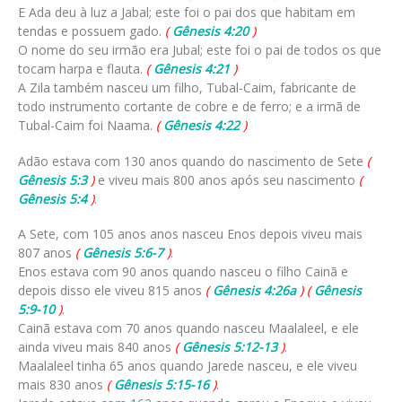
E Ada deu à luz a Jabal; este foi o pai dos que habitam em
tendas e possuem gado.
(
Gênesis 4:20
)
O nome do seu irmão era Jubal; este foi o pai de todos os que
tocam harpa e flauta.
(
Gênesis 4:21
)
A Zila também nasceu um filho, Tubal-Caim, fabricante de
todo instrumento cortante de cobre e de ferro; e a irmã de
Tubal-Caim foi Naama.
(
Gênesis 4:22
)
Adão estava com 130 anos quando do nascimento de Sete
(
Gênesis 5:3
)
e viveu mais 800 anos após seu nascimento
(
Gênesis 5:4
)
.
A Sete, com 105 anos anos nasceu Enos depois viveu mais
807 anos
(
Gênesis 5:6-7
)
.
Enos estava com 90 anos quando nasceu o filho Cainã e
depois disso ele viveu 815 anos
(
Gênesis 4:26a
)
(
Gênesis
5:9-10
)
.
Cainã estava com 70 anos quando nasceu Maalaleel, e ele
ainda viveu mais 840 anos
(
Gênesis 5:12-13
)
.
Maalaleel tinha 65 anos quando Jarede nasceu, e ele viveu
mais 830 anos
(
Gênesis 5:15-16
)
.