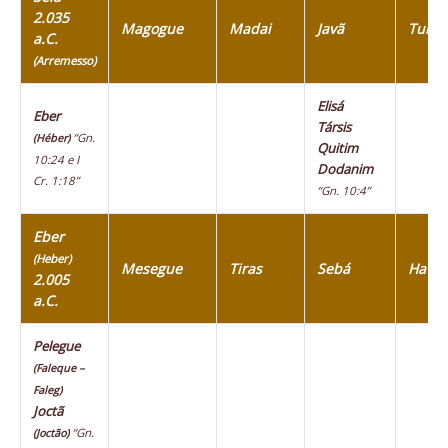
2.035
Magogue
Madai
Javã
Tubal
a.C.
(Arremesso)
Elisá
Eber
Társis
“Gn.
(Héber)
Quitim
10:24 e I
Dodanim
Cr. 1:18”
“Gn. 10:4”
Eber
(Heber)
Mesegue
Tiras
Sebá
Havil
2.005
a.C.
Pelegue
(Faleque –
Faleg)
Joctã
“Gn.
(Joctão)