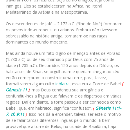
inimigos. Eles se estabeleceram na África, no litoral
Mediterrâneo da Arábia e na Mesopotâmia.
Os descendentes de Jafé – 2.172 a.C. (filho de Noé) formaram
os povos indo-europeus, ou arianos. Embora não tivessem
sobressaído na história antiga, tornaram-se nas raças
dominantes do mundo moderno.
Mas ainda houve um fato digno de menção antes de Abraão
(1.780 a.C) ou de seu chamado por Deus com 75 anos de
idade (1.705 a.C). Decorridos 120 anos depois do Dilúvio, os
habitantes de Sinar, se orgulharam e queriam chegar ao céu
então começaram a construir uma torre, para, talvez,
formalizarem algum culto
idólatra
, essa era a Torre de Babel
(
Gênesis 11
)
, mas Deus condenou sua arrogância e
confundiu-lhes a língua que falavam e os dispersou em várias
regiões. Daí em diante, a torre passou a ser conhecida como
Babel, que, em hebraico, significa “confusão”.
(
Gênesis 11:1-
7, cf. 9:11
)
. Isso nos dá a entender, talvez, ser este o motivo
de se falar tantas diferentes línguas pelo mundo. É bem
provável que a torre de Belus, na cidade de Babilônia, haja