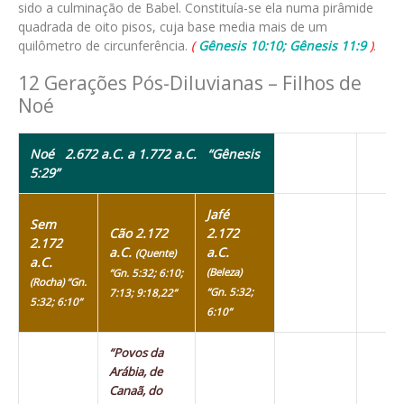
sido a culminação de Babel. Constituía-se ela numa pirâmide
quadrada de oito pisos, cuja base media mais de um
quilômetro de circunferência.
(
Gênesis 10:10; Gênesis 11:9
)
.
12 Gerações Pós-Diluvianas – Filhos de
Noé
Noé 2.672 a.C. a 1.772 a.C.
“Gênesis
5:29”
Jafé
Sem
Cão 2.172
2.172
2.172
a.C.
a.C.
(Quente)
a.C.
(Beleza)
“Gn. 5:32; 6:10;
(Rocha) “Gn.
“Gn. 5:32;
7:13; 9:18,22”
5:32; 6:10”
6:10”
“Povos da
Arábia, de
Canaã, do