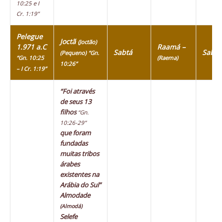
10:25 e I
Cr. 1:19”
Pelegue
Joctã
(Joctão)
1.971 a.C
Raamá –
Sabtá
Sabte
(Pequeno)
“Gn.
“Gn. 10:25
(Raema)
10:26”
– I Cr. 1:19”
“Foi através
de seus 13
filhos
“Gn.
10:26-29”
que foram
fundadas
muitas tribos
árabes
existentes na
Arábia do Sul”
Almodade
(Almodá)
Selefe