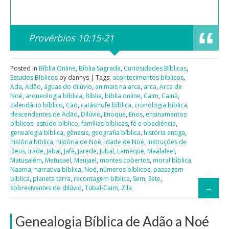
Provérbios 10:15-21
Posted in
Bíblia Online
,
Bíblia Sagrada
,
Curiosidades Bíblicas
,
Estudos Bíblicos
by dannys | Tags:
acontecimentos bíblicos
,
Ada
,
Adão
,
águas do dilúvio
,
animais na arca
,
arca
,
Arca de
Noé
,
arqueologia bíblica
,
Bíblia
,
bíblia online
,
Caim
,
Cainã
,
calendário bíblico
,
Cão
,
catástrofe bíblica
,
cronologia bíblica
,
descendentes de Adão
,
Dilúvio
,
Enoque
,
Enos
,
ensinamentos
bíblicos
,
estudo bíblico
,
famílias bíblicas
,
fé e obediência
,
genealogia bíblica
,
gênesis
,
geografia bíblica
,
história antiga
,
história bíblica
,
história de Noé
,
idade de Noé
,
instruções de
Deus
,
Irade
,
Jabal
,
Jafé
,
Jarede
,
Jubal
,
Lameque
,
Maalaleel
,
Matusalém
,
Metusael
,
Meüjael
,
montes cobertos
,
moral bíblica
,
Naama
,
narrativa bíblica
,
Noé
,
números bíblicos
,
passagem
bíblica
,
planeta terra
,
recontagem bíblica
,
Sem
,
Sete
,
sobreviventes do dilúvio
,
Tubal-Caim
,
Zila
Genealogia Bíblica de Adão a Noé