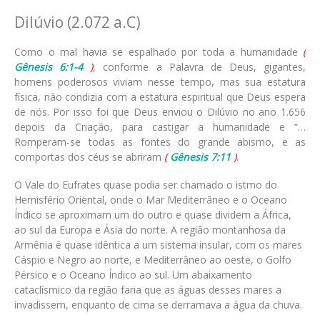
Dilúvio (2.072 a.C)
Como o mal havia se espalhado por toda a humanidade
(
Gênesis 6:1-4
)
, conforme a Palavra de Deus, gigantes,
homens poderosos viviam nesse tempo, mas sua estatura
física, não condizia com a estatura espiritual que Deus espera
de nós. Por isso foi que Deus enviou o Dilúvio no ano 1.656
depois da Criação, para castigar a humanidade e “…
Romperam-se todas as fontes do grande abismo, e as
comportas dos céus se abriram
(
Gênesis 7:11
)
.
O Vale do Eufrates quase podia ser chamado o istmo do
Hemisfério Oriental, onde o Mar Mediterrâneo e o Oceano
Índico se aproximam um do outro e quase dividem a África,
ao sul da Europa e Ásia do norte. A região montanhosa da
Armênia é quase idêntica a um sistema insular, com os mares
Cáspio e Negro ao norte, e Mediterrâneo ao oeste, o Golfo
Pérsico e o Oceano Índico ao sul. Um abaixamento
cataclísmico da região faria que as águas desses mares a
invadissem, enquanto de cima se derramava a água da chuva.