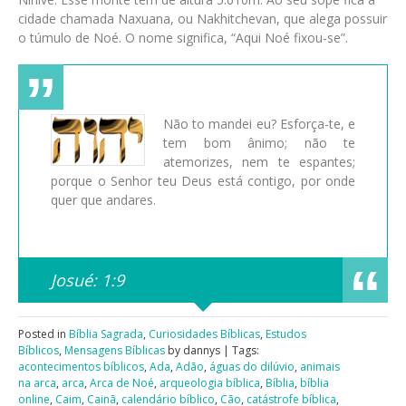
cidade chamada Naxuana, ou Nakhitchevan, que alega possuir
o túmulo de Noé. O nome significa, “Aqui Noé fixou-se”.
Não to mandei eu? Esforça-te, e
tem bom ânimo; não te
atemorizes, nem te espantes;
porque o Senhor teu Deus está contigo, por onde
quer que andares.
Josué: 1:9
Posted in
Bíblia Sagrada
,
Curiosidades Bíblicas
,
Estudos
Bíblicos
,
Mensagens Bíblicas
by dannys | Tags:
acontecimentos bíblicos
,
Ada
,
Adão
,
águas do dilúvio
,
animais
na arca
,
arca
,
Arca de Noé
,
arqueologia bíblica
,
Bíblia
,
bíblia
online
,
Caim
,
Cainã
,
calendário bíblico
,
Cão
,
catástrofe bíblica
,