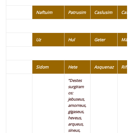
Naftuim
Patrusim
Caslusim
Cafto
Uz
Hul
Geter
Más
Sidom
Hete
Asquenaz
Rifate
“Destes
surgiram
os:
jebuseus,
amorreus,
gigaseus,
heveus,
arqueus,
sineus,