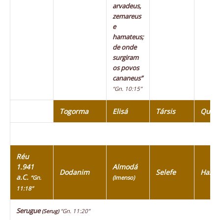
arvadeus,
zemareus
e
hamateus;
de onde
surgiram
os povos
cananeus”
“Gn. 10:15”
Togorma
Elisá
Társis
Quiti
Réu
1.941
Almodá
Dodanim
Selefe
Haza
a.C.
“Gn.
(Imenso)
11:18”
Serugue
“Gn. 11:20”
(Serug)