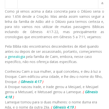
a.C.
Como já vimos acima a data concreta para o Dilúvio seria o
ano 1.656 desde a Criação. Mas ainda assim vamos seguir a
linha da família de Adão até o Dilúvio para termos certeza e,
para isto vamos nos utilizar de muitas passagens Bíblicas
incluindo de Gênesis 4:17-22, mas principalmente as
cronologias que encontramos em Gênesis 5 a 7:11, vejamos:
Pela Bíblia não encontramos descendentes de Abel quando
antes ou depois de ser assassinado, portanto, começaremos
a
genealogia
pela família de Caim, embora, nesse caso
específico, não nos ofereça datas específicas.
Conheceu Caim a sua mulher, a qual concebeu, e deu à luz a
Enoque. Caim edificou uma cidade, e lhe deu o nome do filho,
Enoque.
(
Gênesis 4:17
)
A Enoque nasceu Irade, e Irade gerou a Meüjael, e Meüjael
gerou a Metusael, e Metusael gerou a Lameque.
(
Gênesis
4:18
)
Lameque tomou para si duas mulheres: o nome duma era
Ada, e o nome da outra Zila.
(
Gênesis 4:19
)