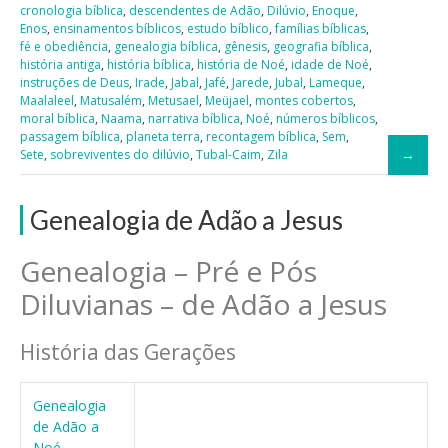
cronologia bíblica
,
descendentes de Adão
,
Dilúvio
,
Enoque
,
Enos
,
ensinamentos bíblicos
,
estudo bíblico
,
famílias bíblicas
,
fé e obediência
,
genealogia bíblica
,
gênesis
,
geografia bíblica
,
história antiga
,
história bíblica
,
história de Noé
,
idade de Noé
,
instruções de Deus
,
Irade
,
Jabal
,
Jafé
,
Jarede
,
Jubal
,
Lameque
,
Maalaleel
,
Matusalém
,
Metusael
,
Meüjael
,
montes cobertos
,
moral bíblica
,
Naama
,
narrativa bíblica
,
Noé
,
números bíblicos
,
passagem bíblica
,
planeta terra
,
recontagem bíblica
,
Sem
,
Sete
,
sobreviventes do dilúvio
,
Tubal-Caim
,
Zila
Genealogia de Adão a Jesus
Genealogia – Pré e Pós
Diluvianas – de Adão a Jesus
História das Gerações
Genealogia
de Adão a
Noé