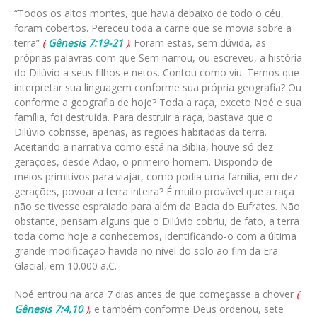
“Todos os altos montes, que havia debaixo de todo o céu,
foram cobertos. Pereceu toda a carne que se movia sobre a
terra”
(
Gênesis 7:19-21
)
. Foram estas, sem dúvida, as
próprias palavras com que Sem narrou, ou escreveu, a história
do Dilúvio a seus filhos e netos. Contou como viu. Temos que
interpretar sua linguagem conforme sua própria geografia? Ou
conforme a geografia de hoje? Toda a raça, exceto Noé e sua
família, foi destruída. Para destruir a raça, bastava que o
Dilúvio cobrisse, apenas, as regiões habitadas da terra.
Aceitando a narrativa como está na Bíblia, houve só dez
gerações, desde Adão, o primeiro homem. Dispondo de
meios primitivos para viajar, como podia uma família, em dez
gerações, povoar a terra inteira? É muito provável que a raça
não se tivesse espraiado para além da Bacia do Eufrates. Não
obstante, pensam alguns que o Dilúvio cobriu, de fato, a terra
toda como hoje a conhecemos, identificando-o com a última
grande modificação havida no nível do solo ao fim da Era
Glacial, em 10.000 a.C.
Noé entrou na arca 7 dias antes de que começasse a chover
(
Gênesis 7:4,10
)
, e também conforme Deus ordenou, sete