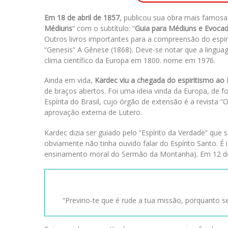
Em 18 de abril de 1857
, publicou sua obra mais famosa:
Médiuns
” com o subtítulo: “
Guia para Médiuns e Evoca
Outros livros importantes para a compreensão do espir
“Genesis” A Gênese (1868). Deve-se notar que a linguag
clima científico da Europa em 1800. nome em 1976.
Ainda em vida,
Kardec viu a chegada do espiritismo ao 
de braços abertos. Foi uma ideia vinda da Europa, de f
Espírita do Brasil, cujo órgão de extensão é a revista
aprovação externa de Lutero.
Kardec dizia ser guiado pelo “Espírito da Verdade” que 
obviamente não tinha ouvido falar do Espírito Santo. É i
ensinamento moral do Sermão da Montanha). Em 12 de 
“Previno-te que é rude a tua missão, porquanto se