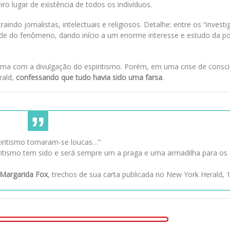
ro lugar de existência de todos os indivíduos.
indo jornalistas, intelectuais e religiosos. Detalhe: entre os “investi
ade do fenômeno, dando início a um enorme interesse e estudo da po
ma com a divulgação do espiritismo. Porém, em uma crise de consci
rald,
confessando que tudo havia sido uma farsa
.
iritismo tornaram-se loucas…”
piritismo tem sido e será sempre um a praga e uma armadilha para os
 Margarida Fox
, trechos de sua carta publicada no New York Herald, 