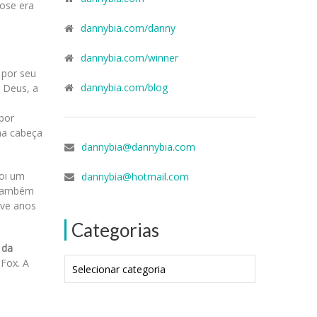
ose era
dannybia.com/danny
dannybia.com/winner
 por seu
dannybia.com/blog
 Deus, a
 por
uma cabeça
dannybia@dannybia.com
foi um
dannybia@hotmail.com
e também
ove anos
Categorias
 da
Categorias
 Fox. A