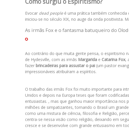
Como surgiu o Espiritismo?
Evocar
dead people
é uma prática também conhecida c
iniciou-se no século XIX, no auge da onda positivista. 
As irmãs Fox e o fantasma batuqueiro do Olo
Ao contrário do que muita gente pensa, o espiritismo n
de Hydesville, com as
irmãs
Margarida
e
Catarina Fox
,
fazer
brincadeiras para assustar o pai
(um pastor evang
impressionáveis atribuíram a espíritos.
O trabalho das irmãs Fox foi muito importante para in
Unidos e depois na Europa teses que foram codificada
entusiastas. , mas que ganhou maior importância nos pa
milhões de simpatizantes, tornando o Brasil um grande 
como uma mistura de ciência, filosofia e Religião, perc
centra-se nessa visão como religião, deixando em segund
cresce e se desenvolve com grande entusiasmo em todo