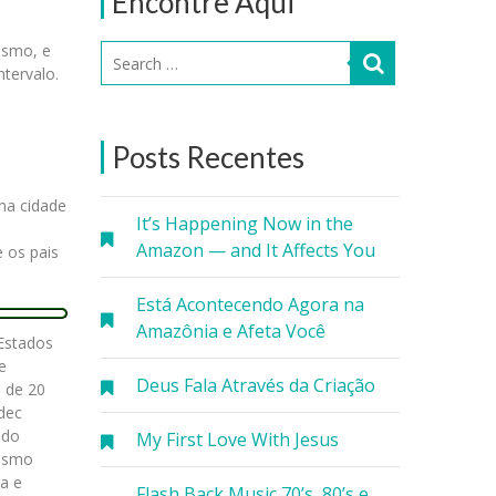
Encontre Aqui
ismo, e
ntervalo.
Posts Recentes
 na cidade
It’s Happening Now in the
Amazon — and It Affects You
 os pais
Está Acontecendo Agora na
Amazônia e Afeta Você
 Estados
e
Deus Fala Através da Criação
s de 20
rdec
ado
My First Love With Jesus
tismo
a e
Flash Back Music 70’s, 80’s e