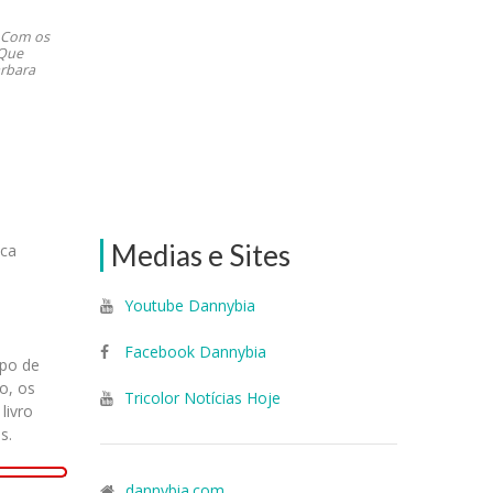
o Com os
 Que
arbara
Medias e Sites
ica
Youtube Dannybia
Facebook Dannybia
upo de
o, os
Tricolor Notícias Hoje
livro
s.
dannybia.com