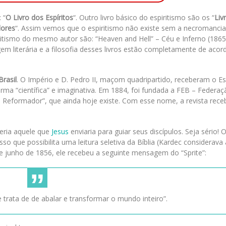
 “
O Livro dos Espíritos
“. Outro livro básico do espiritismo são os “
Liv
dores
“. Assim vemos que o espiritismo não existe sem a necromancia
itismo do mesmo autor são: “Heaven and Hell” – Céu e Inferno (1865
em literária e a filosofia desses livros estão completamente de aco
Brasil
. O Império e D. Pedro II, maçom quadripartido, receberam o Es
orma “científica” e imaginativa. Em 1884, foi fundada a FEB – Federaç
 “O Reformador”, que ainda hoje existe. Com esse nome, a revista rece
seria aquele que
Jesus
enviaria para guiar seus discípulos. Seja sério!
sso que possibilita uma leitura seletiva da Bíblia (Kardec considerav
junho de 1856, ele recebeu a seguinte mensagem do “Sprite”:
 trata de de abalar e transformar o mundo inteiro”.