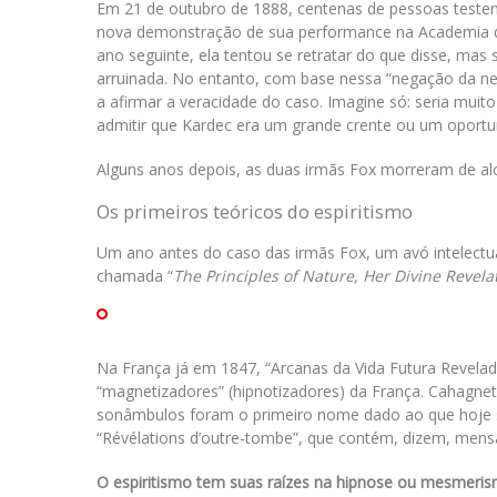
Em 21 de outubro de 1888, centenas de pessoas test
nova demonstração de sua performance na Academia 
ano seguinte, ela tentou se retratar do que disse, mas
arruinada. No entanto, com base nessa “negação da ne
a afirmar a veracidade do caso. Imagine só: seria mui
admitir que Kardec era um grande crente ou um oportun
Alguns anos depois, as duas irmãs Fox morreram de al
Os primeiros teóricos do espiritismo
Um ano antes do caso das irmãs Fox, um avó intelectua
chamada “
The Principles of Nature, Her Divine Revela
Na França já em 1847, “Arcanas da Vida Futura Revela
“magnetizadores” (hipnotizadores) da França. Cahagne
sonâmbulos foram o primeiro nome dado ao que hoje s
“Révélations d’outre-tombe”, que contém, dizem, men
O espiritismo tem suas raízes na hipnose ou mesmeri