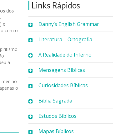
Links Rápidos
ros dos
.
Danny’s English Grammar
) e
rdo com o
Literatura – Ortografia
piritismo
A Realidade do Inferno
ão
beu a
Mensagens Bíblicas
 O menino
Curiosidades Bíblicas
a apenas o
Bíblia Sagrada
Estudos Bíblicos
Mapas Bíblicos