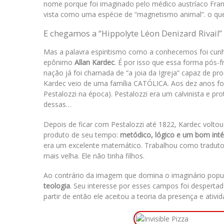
nome porque foi imaginado pelo médico austríaco Fran
vista como uma espécie de “magnetismo animal”. o que 
E chegamos a “Hippolyte Léon Denizard Rivail”
Mas a palavra espiritismo como a conhecemos foi cunh
epônimo
Allan Kardec
. É por isso que essa forma pós
nação já foi chamada de “a joia da Igreja” capaz de pro
Kardec veio de uma família CATÓLICA. Aos dez anos foi e
Pestalozzi na época). Pestalozzi era um calvinista e pro
dessas…
Depois de ficar com Pestalozzi até 1822, Kardec voltou a
produto de seu tempo:
metódico, lógico e um bom inté
era um excelente matemático. Trabalhou como tradutor
mais velha. Ele não tinha filhos.
Ao contrário da imagem que domina o imaginário popu
teologia
. Seu interesse por esses campos foi desperta
partir de então ele aceitou a teoria da presença e ativid