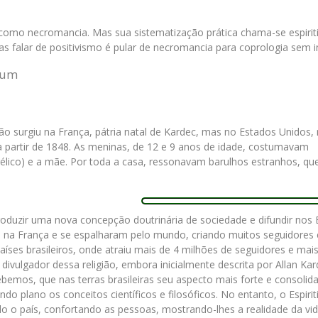
omo necromancia. Mas sua sistematização prática chama-se espirit
Mas falar de positivismo é pular de necromancia para coprologia sem i
dum
ão surgiu na França, pátria natal de Kardec, mas no Estados Unidos,
 a partir de 1848. As meninas, de 12 e 9 anos de idade, costumavam
élico) e a mãe. Por toda a casa, ressonavam barulhos estranhos, que
troduzir uma nova concepção doutrinária de sociedade e difundir nos
s na França e se espalharam pelo mundo, criando muitos seguidores 
íses brasileiros, onde atraiu mais de 4 milhões de seguidores e mai
divulgador dessa religião, embora inicialmente descrita por Allan Ka
ebemos, que nas terras brasileiras seu aspecto mais forte e consolid
o plano os conceitos científicos e filosóficos. No entanto, o Espiri
 o país, confortando as pessoas, mostrando-lhes a realidade da vid