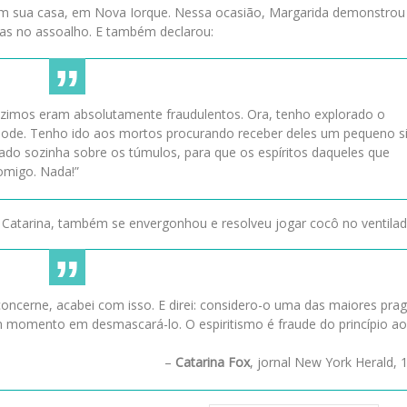
u em sua casa, em Nova Iorque. Nessa ocasião, Margarida demonstro
das no assoalho. E também declarou:
duzimos eram absolutamente fraudulentos. Ora, tenho explorado o
ode. Tenho ido aos mortos procurando receber deles um pequeno si
do sozinha sobre os túmulos, para que os espíritos daqueles que
omigo. Nada!”
 Catarina, também se envergonhou e resolveu jogar cocô no ventilad
ncerne, acabei com isso. E direi: considero-o uma das maiores pra
momento em desmascará-lo. O espiritismo é fraude do princípio ao
–
Catarina Fox
, jornal New York Herald, 