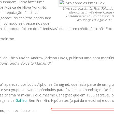
emunharam Daisy fazer uma
de Música de Nova York. No
Livro sobre as irmãs Fox: “Faland
 sua reputação já estava
Mortos: as Irmãs Americanas
Disseminaram o Espiritismo”. B
gação”, os espíritas continuam
Weisberg. Ed. Agir, 2011
to incômodo se tivéssemos que
ista porque foi um dos “cientistas” que deram crédito às irmãs Fox.
coolismo.
l do Chico Xavier, Andrew Jackson Davis, publicou uma obra mediún
tions, and a Voice to Mankind”
.
da” apareceu por Louis Alphonse Cahagnet, que fazia parte de um gr
t e seu grupo usavam sonâmbulos para fazer suas mandingas. De fat
e chama “a mídia”. Foi o mesmo Cahegnet que em 1856 escreveu o 
sagens de
Galileu
, Ben Franklin, Hipócrates (o pai da medicina) e outro
smo
, que recebeu esse