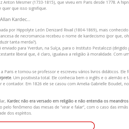
z Anton Mesmer (1733-1815), que viveu em Paris desde 1778. A hipn
quer que isso signifique.
 Allan Kardec…
ada por Hippolyte León Denizard Rivail (1804-1869), mais conhecido
-francesa de necromancia recebeu o nome de kardecismo (por que, oh
duzir tanta merda?).
nviado para Yverdun, na Suíça, para o Instituto Pestalozzi (dirigido
testante liberal que, é claro, igualava a religião à moralidade. Com 
 Paris e tornou-se professor e escreveu vários livros didáticos. Ele 
rprete
. Um positivista total. Ele conhecia bem o inglês e o alemão 
 e contador. Em 1826 ele se casou com Amelia Gabrielle Boudet, n
lar,
Kardec não era versado em religião e não entendia os meandros
do pelo fenômeno das mesas de “virar e falar”, com o caso das irmãs
ade dos espíritos.