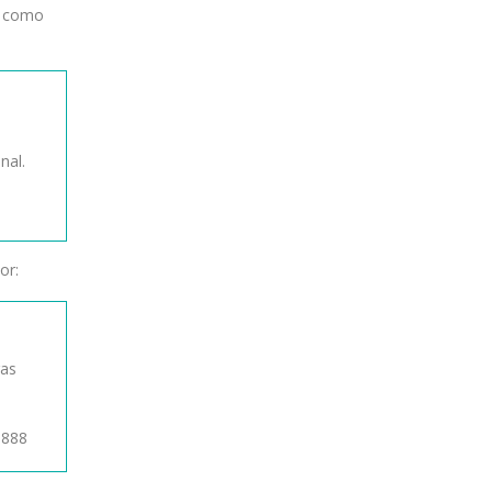
u como
nal.
or:
gas
1888