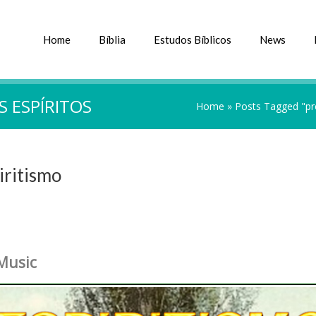
Home
Bíblia
Estudos Bíblicos
News
S ESPÍRITOS
Home
»
Posts Tagged "pre
iritismo
Music