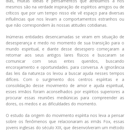
dias, muitas ideias e pensamentos que atribuímos a nós
mesmos são na verdade inspiração de espíritos amigos ou de
críticos que por um tempo nisso ele vê espaço para diversas
influências que nos levam a comportamentos estranhos ou
que não correspondem às nossas atitudes cotidianas.
Inúmeras entidades desencarnadas se viram em situação de
desesperança e medo no momento de sua transição para o
mundo espiritual, e diante desse desespero começaram a
retornar aos seus antigos lares físicos e buscaram se
comunicar com seus entes queridos, buscando
encorajamento e oportunidades. para conversa. A ignorância
das leis da natureza os levou a buscar ajuda nesses tempos
difíceis. Com o surgimento dos centros espíritas e a
consolidação desse movimento de amor e ajuda espiritual,
esses irmãos foram aconselhados por espíritos superiores a
procurar essas reuniões mediúnicas para compreender as
dores, os medos e as dificuldades do momento.
O estudo da origem do movimento espírita nos leva a pensar
sobre os fenômenos que relacionaram as irmãs Fox, essas
jovens inglesas do século XIX, que desenvolveram um método