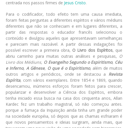
centrada nos passos firmes de
Jesus Cristo
.
Para o codificador, todo efeito tem uma causa imediata,
foram feitas perguntas a diferentes espíritos e vários médiuns
diferentes que não se conheciam e em lugares diferentes, a
partir das respostas o educador francês selecionou o
conteúdo e divulgou aqueles que apresentavam semelhanças
e pareciam mais razoável. A partir dessas indagações foi
possível escrever a primeira obra,
O Livro dos Espíritos
, que
abriu caminho para muitas outras análises e pesquisas,
O
Livro dos Médiuns,
O Evangelho Segundo o Espiritismo
,
Céu
e Inferno
,
A Gênese
,
O que é o Espiritismo
, além de muitos
outros artigos e periódicos, onde se destacou a
Revista
Espírita
, com vários exemplares. Entre 1854 e 1869, quando
desencarnou, inúmeros esforços foram feitos para crescer,
popularizar e desenvolver a Ciência dos Espíritos, embora
tenha iniciado essa busca na casa dos cinquenta anos, Allan
Kardec fez um trabalho magistral, só não começou antes.
porque a fumaça da Inquisição ainda tinha um grande poder
na sociedade européia, só depois que as chamas esfriaram é
que novos pensamentos e ideias surgiram, ainda mais, que