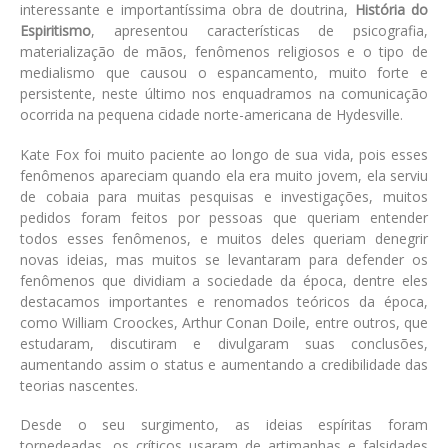
interessante e importantíssima obra de doutrina,
História do
Espiritismo
, apresentou características de psicografia,
materialização de mãos, fenômenos religiosos e o tipo de
medialismo que causou o espancamento, muito forte e
persistente, neste último nos enquadramos na comunicação
ocorrida na pequena cidade norte-americana de Hydesville.
Kate Fox foi muito paciente ao longo de sua vida, pois esses
fenômenos apareciam quando ela era muito jovem, ela serviu
de cobaia para muitas pesquisas e investigações, muitos
pedidos foram feitos por pessoas que queriam entender
todos esses fenômenos, e muitos deles queriam denegrir
novas ideias, mas muitos se levantaram para defender os
fenômenos que dividiam a sociedade da época, dentre eles
destacamos importantes e renomados teóricos da época,
como William Croockes, Arthur Conan Doile, entre outros, que
estudaram, discutiram e divulgaram suas conclusões,
aumentando assim o status e aumentando a credibilidade das
teorias nascentes.
Desde o seu surgimento, as ideias espíritas foram
torpedeadas, os críticos usaram de artimanhas e falsidades