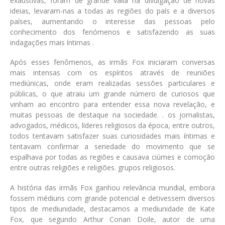
exaustivas, foram de grande valia na divulgação de novas
ideias, levaram-nas a todas as regiões do país e a diversos
países, aumentando o interesse das pessoas pelo
conhecimento dos fenómenos e satisfazendo as suas
indagações mais íntimas .
Após esses fenômenos, as irmãs Fox iniciaram conversas
mais intensas com os espíritos através de reuniões
mediúnicas, onde eram realizadas sessões particulares e
públicas, o que atraiu um grande número de curiosos que
vinham ao encontro para entender essa nova revelação, e
muitas pessoas de destaque na sociedade. . os jornalistas,
advogados, médicos, líderes religiosos da época, entre outros,
todos tentavam satisfazer suas curiosidades mais íntimas e
tentavam confirmar a seriedade do movimento que se
espalhava por todas as regiões e causava ciúmes e comoção
entre outras religiões e religiões. grupos religiosos.
A história das irmãs Fox ganhou relevância mundial, embora
fossem médiuns com grande potencial e detivessem diversos
tipos de mediunidade, destacamos a mediunidade de Kate
Fox, que segundo Arthur Conan Doile, autor de uma