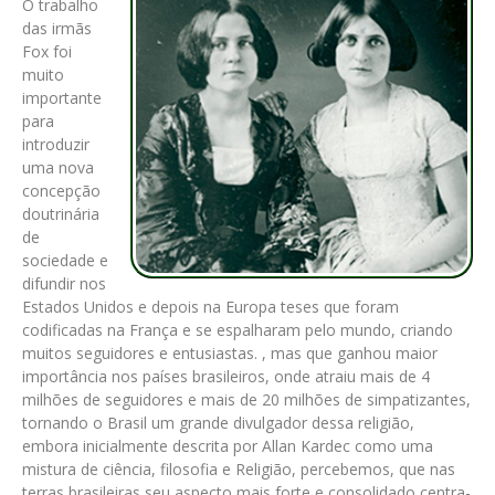
O trabalho
das irmãs
Fox foi
muito
importante
para
introduzir
uma nova
concepção
doutrinária
de
sociedade e
difundir nos
Estados Unidos e depois na Europa teses que foram
codificadas na França e se espalharam pelo mundo, criando
muitos seguidores e entusiastas. , mas que ganhou maior
importância nos países brasileiros, onde atraiu mais de 4
milhões de seguidores e mais de 20 milhões de simpatizantes,
tornando o Brasil um grande divulgador dessa religião,
embora inicialmente descrita por Allan Kardec como uma
mistura de ciência, filosofia e Religião, percebemos, que nas
terras brasileiras seu aspecto mais forte e consolidado centra-