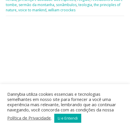
tombe
,
sermão da montanha
,
sonâmbulos
,
teologia
,
the principles of
nature
,
voice to mankind
,
william croockes
Dannybia utiliza cookies essenciais e tecnologias
semelhantes em nosso site para fornecer a você uma
experiência mais relevante, lembrando que ao continuar
navegando, você concorda com as condições da nossa
Política de Privacidade
.
Li e Entendi