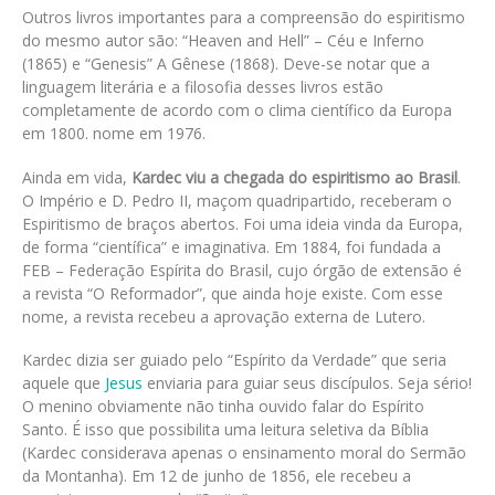
Outros livros importantes para a compreensão do espiritismo
do mesmo autor são: “Heaven and Hell” – Céu e Inferno
(1865) e “Genesis” A Gênese (1868). Deve-se notar que a
linguagem literária e a filosofia desses livros estão
completamente de acordo com o clima científico da Europa
em 1800. nome em 1976.
Ainda em vida,
Kardec viu a chegada do espiritismo ao Brasil
.
O Império e D. Pedro II, maçom quadripartido, receberam o
Espiritismo de braços abertos. Foi uma ideia vinda da Europa,
de forma “científica” e imaginativa. Em 1884, foi fundada a
FEB – Federação Espírita do Brasil, cujo órgão de extensão é
a revista “O Reformador”, que ainda hoje existe. Com esse
nome, a revista recebeu a aprovação externa de Lutero.
Kardec dizia ser guiado pelo “Espírito da Verdade” que seria
aquele que
Jesus
enviaria para guiar seus discípulos. Seja sério!
O menino obviamente não tinha ouvido falar do Espírito
Santo. É isso que possibilita uma leitura seletiva da Bíblia
(Kardec considerava apenas o ensinamento moral do Sermão
da Montanha). Em 12 de junho de 1856, ele recebeu a