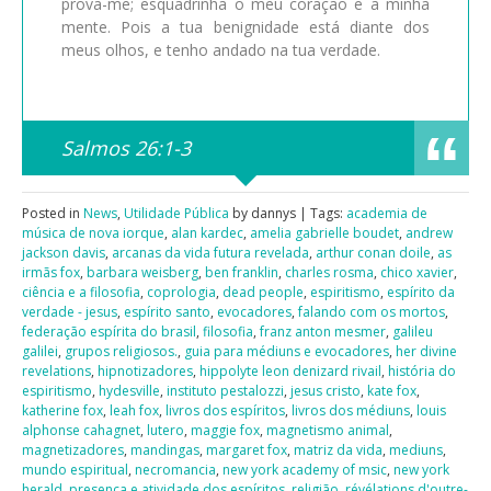
prova-me; esquadrinha o meu coração e a minha
mente. Pois a tua benignidade está diante dos
meus olhos, e tenho andado na tua verdade.
Salmos 26:1-3
Posted in
News
,
Utilidade Pública
by dannys | Tags:
academia de
música de nova iorque
,
alan kardec
,
amelia gabrielle boudet
,
andrew
jackson davis
,
arcanas da vida futura revelada
,
arthur conan doile
,
as
irmãs fox
,
barbara weisberg
,
ben franklin
,
charles rosma
,
chico xavier
,
ciência e a filosofia
,
coprologia
,
dead people
,
espiritismo
,
espírito da
verdade - jesus
,
espírito santo
,
evocadores
,
falando com os mortos
,
federação espírita do brasil
,
filosofia
,
franz anton mesmer
,
galileu
galilei
,
grupos religiosos.
,
guia para médiuns e evocadores
,
her divine
revelations
,
hipnotizadores
,
hippolyte leon denizard rivail
,
história do
espiritismo
,
hydesville
,
instituto pestalozzi
,
jesus cristo
,
kate fox
,
katherine fox
,
leah fox
,
livros dos espíritos
,
livros dos médiuns
,
louis
alphonse cahagnet
,
lutero
,
maggie fox
,
magnetismo animal
,
magnetizadores
,
mandingas
,
margaret fox
,
matriz da vida
,
mediuns
,
mundo espiritual
,
necromancia
,
new york academy of msic
,
new york
herald
,
presença e atividade dos espíritos
,
religião
,
révélations d'outre-