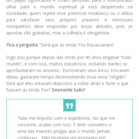
um papel significativo e foram decisivas para o intensificado
olhar para o mundo espiritual já está despertado na
sociedade, quem rejeita esse potencial mediúnico ou o utiliza
para satisfazer seus próprios prazeres e interesses
mesquinhos deve responder por essas atitudes, pois as
apostas são gratuitas, mas a colheita é obrigatória.
Fica a pergunta:
“Será que as irmãs Fox fracassaram?
Digo isso porque depois das irmãs por 40 anos enganar “todo
mundo”, e com isso, muitos estudiosos, incluindo Kardec se
aprofundaram no assunto;- Escreveram seus livros, trocaram
ideias, gastaram tempo desenvolvendo essa nova “religião”.
Será que eles estavam dispostos a voltar atrás e fazer o que
fizeram as irmãs Fox?
Desmentir tudo?
“Não me importo com o espiritismo. No que me
concerne, acabei com isso. E direi: considero-o
uma das maiores pragas que o mundo jamais
conheceu… Não hesitaria um momento em