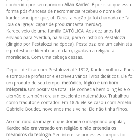
conhecido por seu epônimo
Allan Kardec
. É por isso que essa
forma pós-francesa de necromancia recebeu o nome de
kardecismo (por que, oh Deus, a nação já foi chamada de “a
joia da Igreja” capaz de produzir tanta merda?).
Kardec veio de uma família CATÓLICA. Aos dez anos foi
enviado para Yverdun, na Suíça, para o Instituto Pestalozzi
(dirigido por Pestalozzi na época). Pestalozzi era um calvinista
e protestante liberal que, é claro, igualava a religião à
moralidade. Com uma cabeça dessas…
Depois de ficar com Pestalozzi até 1822, Kardec voltou a Paris
e tornou-se professor e escreveu vários livros didáticos. Ele foi
um produto de seu tempo:
metódico, lógico e um bom
intérprete
. Um positivista total. Ele conhecia bem o inglês e o
alemão e também era um excelente matemático. Trabalhou
como tradutor e contador. Em 1826 ele se casou com Amelia
Gabrielle Boudet, nove anos mais velha. Ele não tinha filhos.
Ao contrário da imagem que domina o imaginário popular,
Kardec não era versado em religião e não entendia os
meandros da teologia
. Seu interesse por esses campos foi