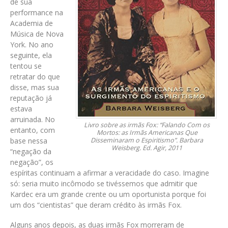
de sua
performance na
Academia de
Música de Nova
York. No ano
seguinte, ela
tentou se
retratar do que
disse, mas sua
reputação já
estava
arruinada. No
Livro sobre as irmãs Fox: “Falando Com os
entanto, com
Mortos: as Irmãs Americanas Que
base nessa
Disseminaram o Espiritismo”. Barbara
Weisberg. Ed. Agir, 2011
“negação da
negação”, os
espíritas continuam a afirmar a veracidade do caso. Imagine
só: seria muito incômodo se tivéssemos que admitir que
Kardec era um grande crente ou um oportunista porque foi
um dos “cientistas” que deram crédito às irmãs Fox.
Alguns anos depois, as duas irmãs Fox morreram de