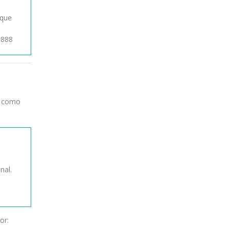
 que
1888
u como
nal.
or: