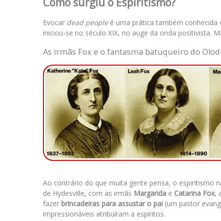
Como surgiu o Espiritismo?
Evocar
dead people
é uma prática também conhecida c
iniciou-se no século XIX, no auge da onda positivista. 
As irmãs Fox e o fantasma batuqueiro do Olo
Ao contrário do que muita gente pensa, o espiritismo n
de Hydesville, com as
irmãs
Margarida
e
Catarina Fox
,
fazer
brincadeiras para assustar o pai
(um pastor evang
impressionáveis atribuíram a espíritos.