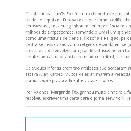
O trabalho das irmãs Fox foi muito importante para in
Unidos e depois na Europa teses que foram codificada
entusiastas. , mas que ganhou maior importância nos pa
milhões de simpatizantes, tornando o Brasil um grande 
como uma mistura de ciência, filosofia e Religião, perc
centra-se nessa visão como religião, deixando em segund
cresce e se desenvolve com grande entusiasmo em todo
enfatizando a importância do mundo espiritual, verdadei
Os truques infantis eram tão ardilosos que acabaram atra
estava Allan Kardec. Muitos deles afirmaram a veracid
comunicação provocada entre vivos e mortos.
Por 40 anos,
Margarida Fox
ganhou muito dinheiro e fa
resolveu escrever uma carta para o jornal New York He