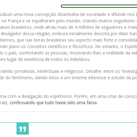
troduzir uma nova concepção doutrinária de sociedade e difundir nos
s na França e se espalharam pelo mundo, criando muitos seguidores 
íses brasileiros, onde atraiu mais de 4 milhões de seguidores e mai
divulgador dessa religião, embora inicialmente descrita por Allan Ka
ebemos, que nas terras brasileiras seu aspecto mais forte e consolid
o plano os conceitos científicos e filosóficos. No entanto, o Espiri
 o país, confortando as pessoas, mostrando-lhes a realidade da vid
ro lugar de existência de todos os indivíduos.
indo jornalistas, intelectuais e religiosos. Detalhe: entre os “investi
ade do fenômeno, dando início a um enorme interesse e estudo da po
ma com a divulgação do espiritismo. Porém, em uma crise de consci
rald,
confessando que tudo havia sido uma farsa
.