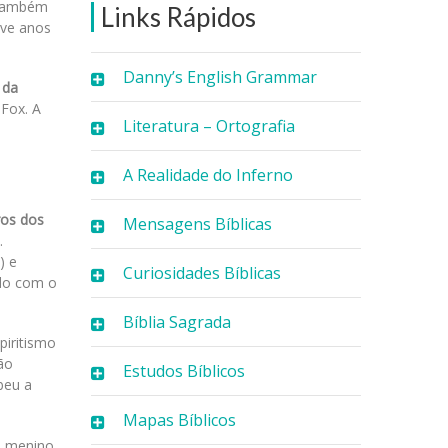
e também
Links Rápidos
ove anos
Danny’s English Grammar
 da
 Fox. A
Literatura – Ortografia
A Realidade do Inferno
ros dos
Mensagens Bíblicas
.
) e
Curiosidades Bíblicas
rdo com o
Bíblia Sagrada
piritismo
ão
Estudos Bíblicos
beu a
Mapas Bíblicos
 O menino