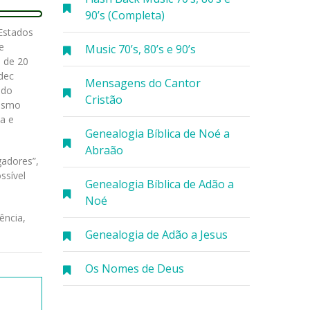
90’s (Completa)
 Estados
e
Music 70’s, 80’s e 90’s
s de 20
rdec
Mensagens do Cantor
ado
Cristão
tismo
a e
Genealogia Bíblica de Noé a
Abraão
gadores”,
ssível
Genealogia Bíblica de Adão a
Noé
ência,
Genealogia de Adão a Jesus
Os Nomes de Deus