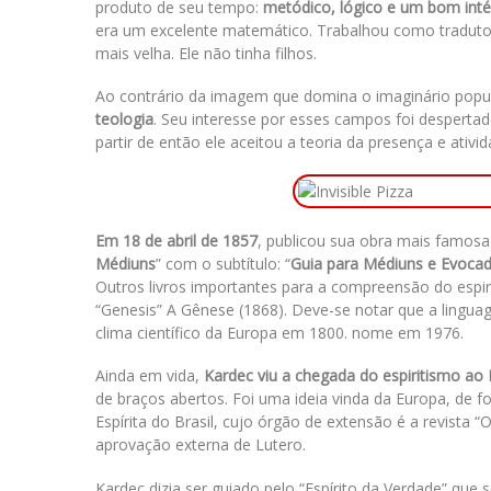
produto de seu tempo:
metódico, lógico e um bom inté
era um excelente matemático. Trabalhou como tradutor
mais velha. Ele não tinha filhos.
Ao contrário da imagem que domina o imaginário popu
teologia
. Seu interesse por esses campos foi desperta
partir de então ele aceitou a teoria da presença e ativid
Em 18 de abril de 1857
, publicou sua obra mais famosa:
Médiuns
” com o subtítulo: “
Guia para Médiuns e Evoca
Outros livros importantes para a compreensão do espir
“Genesis” A Gênese (1868). Deve-se notar que a linguag
clima científico da Europa em 1800. nome em 1976.
Ainda em vida,
Kardec viu a chegada do espiritismo ao 
de braços abertos. Foi uma ideia vinda da Europa, de f
Espírita do Brasil, cujo órgão de extensão é a revista
aprovação externa de Lutero.
Kardec dizia ser guiado pelo “Espírito da Verdade” que 