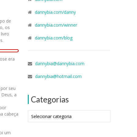
dannybia.com/danny
upo de
dannybia.com/winner
o, os
livro
dannybia.com/blog
s.
ose era
dannybia@dannybia.com
dannybia@hotmail.com
 por seu
 Deus, a
Categorias
 por
Categorias
uma cabeça
foi um