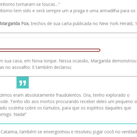
iritismo tornaram-se loucas…”
piritismo tem sido e será sempre um a praga e uma armadilha para os
 Margarida Fox
, trechos de sua carta publicada no New York Herald, 
u em sua casa, em Nova Iorque. Nessa ocasião, Margarida demonstro
das no assoalho. E também declarou:
duzimos eram absolutamente fraudulentos. Ora, tenho explorado o
ode. Tenho ido aos mortos procurando receber deles um pequeno si
do sozinha sobre os túmulos, para que os espíritos daqueles que
omigo. Nada!”
 Catarina, também se envergonhou e resolveu jogar cocô no ventilad