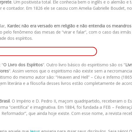
rprete
. Um positivista total. Ele conhecia bem o inglês e o alemão 
 e contador. Em 1826 ele se casou com Amelia Gabrielle Boudet, n
lar,
Kardec não era versado em religião e não entendia os meandros
do pelo fenômeno das mesas de “virar e falar”, com o caso das irmãs
ade dos espíritos.
 “
O Livro dos Espíritos
“. Outro livro básico do espiritismo são os “
Liv
dores
“. Assim vemos que o espiritismo não existe sem a necromancia
itismo do mesmo autor são: “Heaven and Hell” – Céu e Inferno (1865
em literária e a filosofia desses livros estão completamente de aco
Brasil
. O Império e D. Pedro II, maçom quadripartido, receberam o Es
orma “científica” e imaginativa. Em 1884, foi fundada a FEB – Federaç
 “O Reformador”, que ainda hoje existe. Com esse nome, a revista rece
seria aquele que
Jesus
enviaria para guiar seus discípulos. Seja sério!