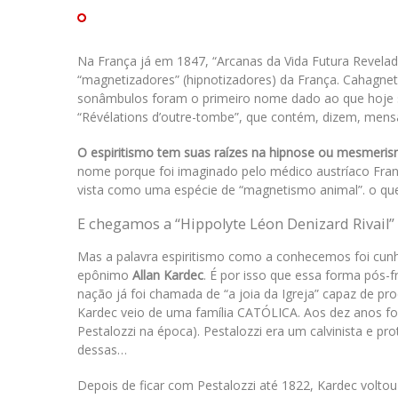
Na França já em 1847, “Arcanas da Vida Futura Revela
“magnetizadores” (hipnotizadores) da França. Cahagne
sonâmbulos foram o primeiro nome dado ao que hoje s
“Révélations d’outre-tombe”, que contém, dizem, men
O espiritismo tem suas raízes na hipnose ou mesmeri
nome porque foi imaginado pelo médico austríaco Fran
vista como uma espécie de “magnetismo animal”. o que 
E chegamos a “Hippolyte Léon Denizard Rivail”
Mas a palavra espiritismo como a conhecemos foi cunh
epônimo
Allan Kardec
. É por isso que essa forma pós
nação já foi chamada de “a joia da Igreja” capaz de pro
Kardec veio de uma família CATÓLICA. Aos dez anos foi e
Pestalozzi na época). Pestalozzi era um calvinista e pro
dessas…
Depois de ficar com Pestalozzi até 1822, Kardec voltou a