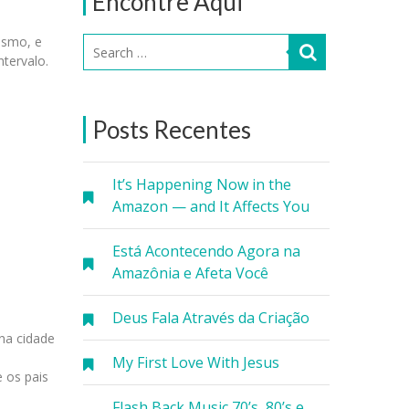
Encontre Aqui
ismo, e
ntervalo.
Posts Recentes
It’s Happening Now in the
Amazon — and It Affects You
Está Acontecendo Agora na
Amazônia e Afeta Você
Deus Fala Através da Criação
 na cidade
My First Love With Jesus
 os pais
Flash Back Music 70’s, 80’s e