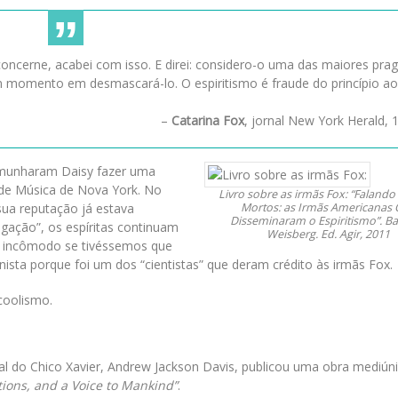
ncerne, acabei com isso. E direi: considero-o uma das maiores pra
momento em desmascará-lo. O espiritismo é fraude do princípio ao
–
Catarina Fox
, jornal New York Herald, 
emunharam Daisy fazer uma
de Música de Nova York. No
Livro sobre as irmãs Fox: “Faland
 sua reputação já estava
Mortos: as Irmãs Americanas
Disseminaram o Espiritismo”. B
gação”, os espíritas continuam
Weisberg. Ed. Agir, 2011
to incômodo se tivéssemos que
ista porque foi um dos “cientistas” que deram crédito às irmãs Fox.
coolismo.
l do Chico Xavier, Andrew Jackson Davis, publicou uma obra mediún
tions, and a Voice to Mankind”
.