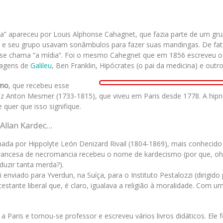
da” apareceu por Louis Alphonse Cahagnet, que fazia parte de um gr
t e seu grupo usavam sonâmbulos para fazer suas mandingas. De fat
e chama “a mídia”. Foi o mesmo Cahegnet que em 1856 escreveu o 
sagens de
Galileu
, Ben Franklin, Hipócrates (o pai da medicina) e outro
smo
, que recebeu esse
z Anton Mesmer (1733-1815), que viveu em Paris desde 1778. A hipn
quer que isso signifique.
 Allan Kardec…
ada por Hippolyte León Denizard Rivail (1804-1869), mais conhecido
-francesa de necromancia recebeu o nome de kardecismo (por que, oh
duzir tanta merda?).
nviado para Yverdun, na Suíça, para o Instituto Pestalozzi (dirigido
testante liberal que, é claro, igualava a religião à moralidade. Com 
 Paris e tornou-se professor e escreveu vários livros didáticos. Ele 