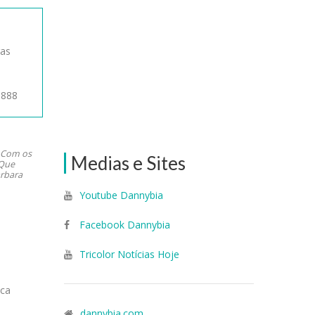
gas
1888
o Com os
Medias e Sites
 Que
arbara
Youtube Dannybia
Facebook Dannybia
Tricolor Notícias Hoje
ica
dannybia.com