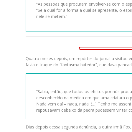
“As pessoas que procuram envolver-se com o esp
“Seja qual for a forma a qual se apresente, o es
nele se metem.”
–
Quatro meses depois, um repórter do jornal a visito
fazia o truque do “fantasma batedor”, que dava panca
“Sabia, então, que todos os efeitos por nós pro
desconhecido na medida em que uma criatura o p
Nada vem daí – nada, nada. (…) Tenho me assenta
repousavam debaixo da pedra pudessem vir ter c
Dias depois dessa segunda denúncia, a outra irmã Fox,