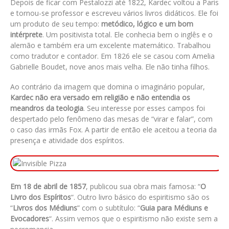
Depois de ficar com Pestalozzi até 1822, Kardec voltou a Paris
e tornou-se professor e escreveu vários livros didáticos. Ele foi
um produto de seu tempo:
metódico, lógico e um bom
intérprete
. Um positivista total. Ele conhecia bem o inglês e o
alemão e também era um excelente matemático. Trabalhou
como tradutor e contador. Em 1826 ele se casou com Amelia
Gabrielle Boudet, nove anos mais velha. Ele não tinha filhos.
Ao contrário da imagem que domina o imaginário popular,
Kardec não era versado em religião e não entendia os
meandros da teologia
. Seu interesse por esses campos foi
despertado pelo fenômeno das mesas de “virar e falar”, com
o caso das irmãs Fox. A partir de então ele aceitou a teoria da
presença e atividade dos espíritos.
Em 18 de abril de 1857
, publicou sua obra mais famosa: “
O
Livro dos Espíritos
“. Outro livro básico do espiritismo são os
“
Livros dos Médiuns
” com o subtítulo: “
Guia para Médiuns e
Evocadores
“. Assim vemos que o espiritismo não existe sem a