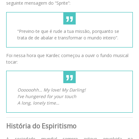
seguinte mensagem do “Sprite”:
“Previno-te que é rude a tua missão, porquanto se
trata de de abalar e transformar o mundo inteiro”.
Foi nessa hora que Kardec começou a ouvir o fundo musical
tocar:
Oooooohh… My love! My Darling!
I’ve hungered for your touch
A long, lonely time…
História do Espiritismo
A sociedade mundial sempre esteve envolvida na