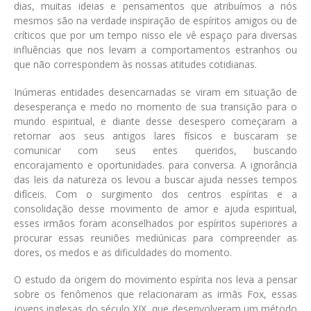
dias, muitas ideias e pensamentos que atribuímos a nós
mesmos são na verdade inspiração de espíritos amigos ou de
críticos que por um tempo nisso ele vê espaço para diversas
influências que nos levam a comportamentos estranhos ou
que não correspondem às nossas atitudes cotidianas.
Inúmeras entidades desencarnadas se viram em situação de
desesperança e medo no momento de sua transição para o
mundo espiritual, e diante desse desespero começaram a
retornar aos seus antigos lares físicos e buscaram se
comunicar com seus entes queridos, buscando
encorajamento e oportunidades. para conversa. A ignorância
das leis da natureza os levou a buscar ajuda nesses tempos
difíceis. Com o surgimento dos centros espíritas e a
consolidação desse movimento de amor e ajuda espiritual,
esses irmãos foram aconselhados por espíritos superiores a
procurar essas reuniões mediúnicas para compreender as
dores, os medos e as dificuldades do momento.
O estudo da origem do movimento espírita nos leva a pensar
sobre os fenômenos que relacionaram as irmãs Fox, essas
jovens inglesas do século XIX, que desenvolveram um método