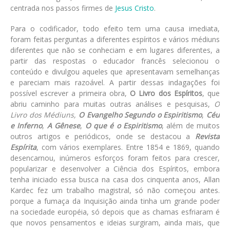
centrada nos passos firmes de
Jesus Cristo
.
Para o codificador, todo efeito tem uma causa imediata,
foram feitas perguntas a diferentes espíritos e vários médiuns
diferentes que não se conheciam e em lugares diferentes, a
partir das respostas o educador francês selecionou o
conteúdo e divulgou aqueles que apresentavam semelhanças
e pareciam mais razoável. A partir dessas indagações foi
possível escrever a primeira obra,
O Livro dos Espíritos
, que
abriu caminho para muitas outras análises e pesquisas,
O
Livro dos Médiuns,
O Evangelho Segundo o Espiritismo
,
Céu
e Inferno
,
A Gênese
,
O que é o Espiritismo
, além de muitos
outros artigos e periódicos, onde se destacou a
Revista
Espírita
, com vários exemplares. Entre 1854 e 1869, quando
desencarnou, inúmeros esforços foram feitos para crescer,
popularizar e desenvolver a Ciência dos Espíritos, embora
tenha iniciado essa busca na casa dos cinquenta anos, Allan
Kardec fez um trabalho magistral, só não começou antes.
porque a fumaça da Inquisição ainda tinha um grande poder
na sociedade européia, só depois que as chamas esfriaram é
que novos pensamentos e ideias surgiram, ainda mais, que