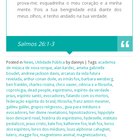
prova-me; esquadrinha o meu coração e a minha
mente. Pois a tua benignidade está diante dos
meus olhos, e tenho andado na tua verdade.
Salmos 26:1-3
Posted in
News
,
Utilidade Pública
by dannys | Tags:
academia
de música de nova iorque
,
alan kardec
,
amelia gabrielle
boudet
,
andrew jackson davis
,
arcanas da vida futura
revelada
,
arthur conan doile
,
as irmãs fox
,
barbara weisberg
,
ben franklin
,
charles rosma
,
chico xavier
,
ciência e a filosofia
,
coprologia
,
dead people
,
espiritismo
,
espírito da verdade -
jesus
,
espírito santo
,
evocadores
,
falando com os mortos
,
federação espírita do brasil
,
filosofia
,
franz anton mesmer
,
galileu galilei
,
grupos religiosos.
,
guia para médiuns e
evocadores
,
her divine revelations
,
hipnotizadores
,
hippolyte
leon denizard rivail
,
história do espiritismo
,
hydesville
,
instituto
pestalozzi
,
jesus cristo
,
kate fox
,
katherine fox
,
leah fox
,
livros
dos espíritos
,
livros dos médiuns
,
louis alphonse cahagnet
,
lutero
,
maggie fox
,
magnetismo animal
,
magnetizadores
,