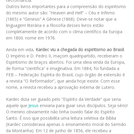
necromancia.
Outros livros importantes para a compreensão do espiritismo
do mesmo autor são: “Heaven and Hell” – Céu e Inferno
(1865) e “Genesis” A Gênese (1868). Deve-se notar que a
linguagem literária e a filosofia desses livros estão
completamente de acordo com o clima científico da Europa
em 1800. nome em 1976.
Ainda em vida,
Kardec viu a chegada do espiritismo ao Brasil
.
O Império e D. Pedro II, maçom quadripartido, receberam o
Espiritismo de braços abertos. Foi uma ideia vinda da Europa,
de forma “científica” e imaginativa. Em 1884, foi fundada a
FEB – Federação Espírita do Brasil, cujo órgão de extensão é
a revista “O Reformador”, que ainda hoje existe. Com esse
nome, a revista recebeu a aprovação externa de Lutero.
Kardec dizia ser guiado pelo “Espírito da Verdade” que seria
aquele que
Jesus
enviaria para guiar seus discípulos. Seja sério!
O menino obviamente não tinha ouvido falar do Espírito
Santo. É isso que possibilita uma leitura seletiva da Bíblia
(Kardec considerava apenas o ensinamento moral do Sermão
da Montanha). Em 12 de junho de 1856, ele recebeu a