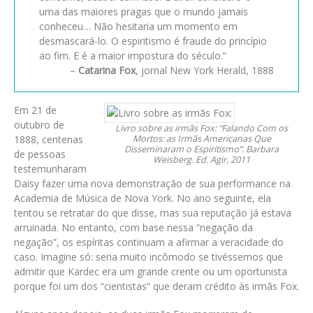
uma das maiores pragas que o mundo jamais
conheceu… Não hesitaria um momento em
desmascará-lo. O espiritismo é fraude do princípio
ao fim. E é a maior impostura do século.”
–
Catarina Fox
, jornal New York Herald, 1888
Em 21 de
outubro de
Livro sobre as irmãs Fox: “Falando Com os
1888, centenas
Mortos: as Irmãs Americanas Que
Disseminaram o Espiritismo”. Barbara
de pessoas
Weisberg. Ed. Agir, 2011
testemunharam
Daisy fazer uma nova demonstração de sua performance na
Academia de Música de Nova York. No ano seguinte, ela
tentou se retratar do que disse, mas sua reputação já estava
arruinada. No entanto, com base nessa “negação da
negação”, os espíritas continuam a afirmar a veracidade do
caso. Imagine só: seria muito incômodo se tivéssemos que
admitir que Kardec era um grande crente ou um oportunista
porque foi um dos “cientistas” que deram crédito às irmãs Fox.