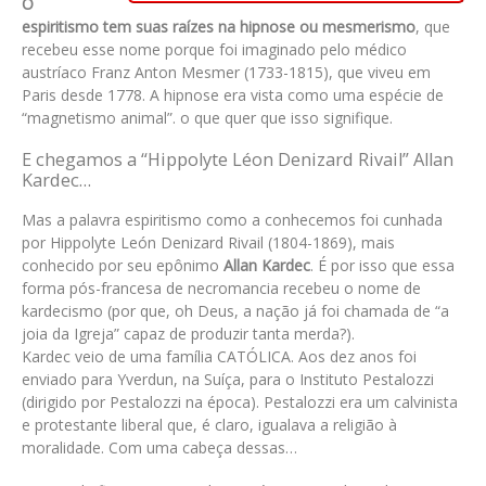
O
espiritismo tem suas raízes na hipnose ou mesmerismo
, que
recebeu esse nome porque foi imaginado pelo médico
austríaco Franz Anton Mesmer (1733-1815), que viveu em
Paris desde 1778. A hipnose era vista como uma espécie de
“magnetismo animal”. o que quer que isso signifique.
E chegamos a “Hippolyte Léon Denizard Rivail” Allan
Kardec…
Mas a palavra espiritismo como a conhecemos foi cunhada
por Hippolyte León Denizard Rivail (1804-1869), mais
conhecido por seu epônimo
Allan Kardec
. É por isso que essa
forma pós-francesa de necromancia recebeu o nome de
kardecismo (por que, oh Deus, a nação já foi chamada de “a
joia da Igreja” capaz de produzir tanta merda?).
Kardec veio de uma família CATÓLICA. Aos dez anos foi
enviado para Yverdun, na Suíça, para o Instituto Pestalozzi
(dirigido por Pestalozzi na época). Pestalozzi era um calvinista
e protestante liberal que, é claro, igualava a religião à
moralidade. Com uma cabeça dessas…