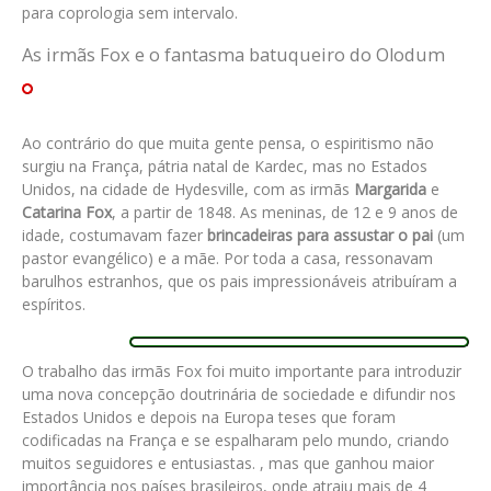
para coprologia sem intervalo.
As irmãs Fox e o fantasma batuqueiro do Olodum
Ao contrário do que muita gente pensa, o espiritismo não
surgiu na França, pátria natal de Kardec, mas no Estados
Unidos, na cidade de Hydesville, com as
irmãs
Margarida
e
Catarina Fox
, a partir de 1848. As meninas, de 12 e 9 anos de
idade, costumavam fazer
brincadeiras para assustar o pai
(um
pastor evangélico) e a mãe. Por toda a casa, ressonavam
barulhos estranhos, que os pais impressionáveis atribuíram a
espíritos.
O trabalho das irmãs Fox foi muito importante para introduzir
uma nova concepção doutrinária de sociedade e difundir nos
Estados Unidos e depois na Europa teses que foram
codificadas na França e se espalharam pelo mundo, criando
muitos seguidores e entusiastas. , mas que ganhou maior
importância nos países brasileiros, onde atraiu mais de 4