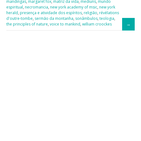
mandingas
,
margaret fox
,
matriz da vida
,
mediuns
,
mundo
espiritual
,
necromancia
,
new york academy of msic
,
new york
herald
,
presença e atividade dos espíritos
,
religião
,
révélations
d'outre-tombe
,
sermão da montanha
,
sonâmbulos
,
teologia
,
the principles of nature
,
voice to mankind
,
william croockes