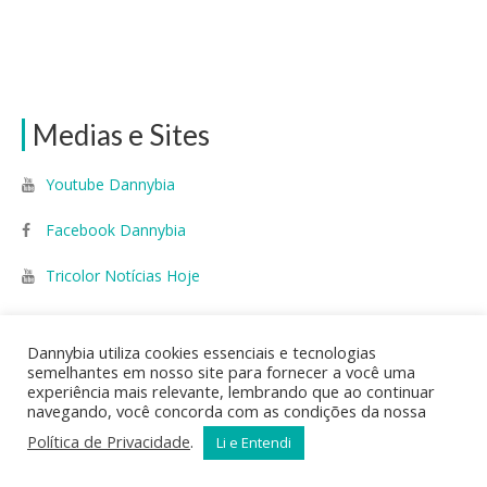
Medias e Sites
Youtube Dannybia
Facebook Dannybia
Tricolor Notícias Hoje
Dannybia utiliza cookies essenciais e tecnologias
dannybia.com
semelhantes em nosso site para fornecer a você uma
experiência mais relevante, lembrando que ao continuar
navegando, você concorda com as condições da nossa
dannybia.com/danny
Política de Privacidade
.
Li e Entendi
dannybia.com/winner