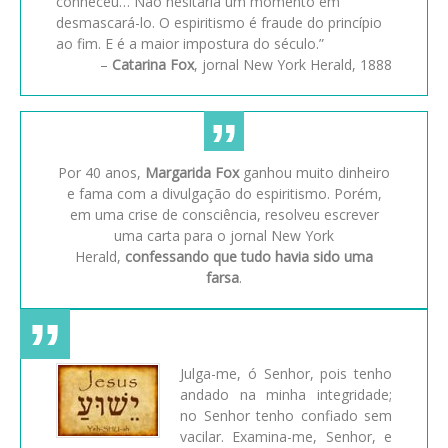
conheceu… Não hesitaria um momento em
desmascará-lo. O espiritismo é fraude do princípio
ao fim. E é a maior impostura do século.”
–
Catarina Fox
, jornal New York Herald, 1888
Por 40 anos,
Margarida Fox
ganhou muito dinheiro
e fama com a divulgação do espiritismo. Porém,
em uma crise de consciência, resolveu escrever
uma carta para o jornal New York
Herald,
confessando que tudo havia sido uma
farsa
.
Julga-me, ó Senhor, pois tenho
andado na minha integridade;
no Senhor tenho confiado sem
vacilar. Examina-me, Senhor, e