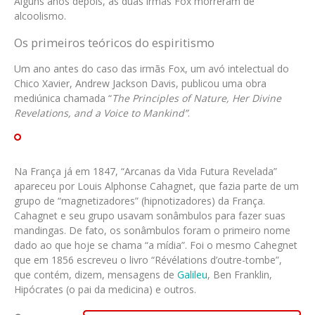
Alguns anos depois, as duas irmãs Fox morreram de
alcoolismo.
Os primeiros teóricos do espiritismo
Um ano antes do caso das irmãs Fox, um avó intelectual do
Chico Xavier, Andrew Jackson Davis, publicou uma obra
mediúnica chamada “
The Principles of Nature, Her Divine
Revelations, and a Voice to Mankind”
.
Na França já em 1847, “Arcanas da Vida Futura Revelada”
apareceu por Louis Alphonse Cahagnet, que fazia parte de um
grupo de “magnetizadores” (hipnotizadores) da França.
Cahagnet e seu grupo usavam sonâmbulos para fazer suas
mandingas. De fato, os sonâmbulos foram o primeiro nome
dado ao que hoje se chama “a mídia”. Foi o mesmo Cahegnet
que em 1856 escreveu o livro “Révélations d’outre-tombe”,
que contém, dizem, mensagens de
Galileu
, Ben Franklin,
Hipócrates (o pai da medicina) e outros.