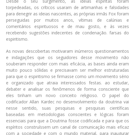
Desde o seu surgimento, as ideias espíritas foram
torpedeadas, os críticos usaram de artimanhas e falsidades
para denegrir as ideias nascentes, as próprias irmãs Fox foram
perseguidas por muitos anos, vítimas de calúnias e
comentários espirituosos e de mau gosto, e às vezes
recebendo sugestões indecentes de condenação. farsas do
espiritismo.
As novas descobertas motivaram inúmeros questionamentos
e indagações que os seguidores desse movimento não
souberam responder com mais eficácia, as bases ainda eram
muito pouco sólidas e precisavam ser melhor estruturadas
para que o espiritismo se firmasse como um movimento sério
e organizado que atraia interessados festas. ao estudar,
debater e analisar os fenômenos de forma consciente que
eles tinham um novo conceito religioso. O papel do
codificador Allan Kardec no desenvolvimento da doutrina vai
nesse sentido, suas pesquisas e pesquisas científicas
baseadas em metodologias conscientes e lógicas foram
essenciais para que a Doutrina fosse codificada e para que os
espíritos construíssem um canal de comunicação mais eficaz
com a sociedade e com o mundo material, para inaugurar