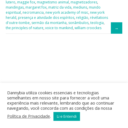
lutero
,
maggie fox
,
magnetismo animal
,
magnetizadores
,
mandingas
,
margaret fox
,
matriz da vida
,
mediuns
,
mundo
espiritual
,
necromancia
,
new york academy of msic
,
new york
herald
,
presença e atividade dos espíritos
,
religião
,
révélations
d'outre-tombe
,
sermão da montanha
,
sonâmbulos
,
teologia
,
the principles of nature
,
voice to mankind
,
william croockes
Dannybia utiliza cookies essenciais e tecnologias
semelhantes em nosso site para fornecer a você uma
experiência mais relevante, lembrando que ao continuar
navegando, você concorda com as condições da nossa
Política de Privacidade
.
Li e Entendi