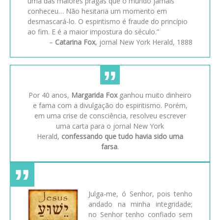
uma das maiores pragas que o mundo jamais
conheceu… Não hesitaria um momento em
desmascará-lo. O espiritismo é fraude do princípio
ao fim. E é a maior impostura do século.”
–
Catarina Fox
, jornal New York Herald, 1888
Por 40 anos,
Margarida Fox
ganhou muito dinheiro
e fama com a divulgação do espiritismo. Porém,
em uma crise de consciência, resolveu escrever
uma carta para o jornal New York
Herald,
confessando que tudo havia sido uma
farsa
.
Julga-me, ó Senhor, pois tenho
andado na minha integridade;
no Senhor tenho confiado sem