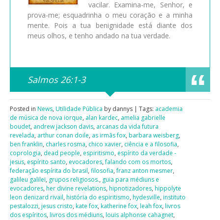
vacilar. Examina-me, Senhor, e
prova-me; esquadrinha o meu coração e a minha
mente. Pois a tua benignidade está diante dos
meus olhos, e tenho andado na tua verdade.
Salmos 26:1-3
Posted in
News
,
Utilidade Pública
by dannys | Tags:
academia
de música de nova iorque
,
alan kardec
,
amelia gabrielle
boudet
,
andrew jackson davis
,
arcanas da vida futura
revelada
,
arthur conan doile
,
as irmãs fox
,
barbara weisberg
,
ben franklin
,
charles rosma
,
chico xavier
,
ciência e a filosofia
,
coprologia
,
dead people
,
espiritismo
,
espírito da verdade -
jesus
,
espírito santo
,
evocadores
,
falando com os mortos
,
federação espírita do brasil
,
filosofia
,
franz anton mesmer
,
galileu galilei
,
grupos religiosos.
,
guia para médiuns e
evocadores
,
her divine revelations
,
hipnotizadores
,
hippolyte
leon denizard rivail
,
história do espiritismo
,
hydesville
,
instituto
pestalozzi
,
jesus cristo
,
kate fox
,
katherine fox
,
leah fox
,
livros
dos espíritos
,
livros dos médiuns
,
louis alphonse cahagnet
,