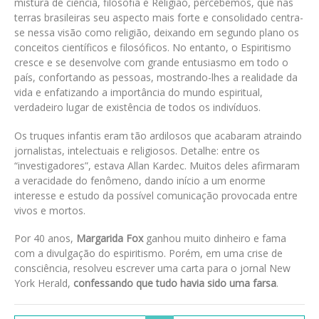
mistura de ciência, filosofia e Religião, percebemos, que nas
terras brasileiras seu aspecto mais forte e consolidado centra-
se nessa visão como religião, deixando em segundo plano os
conceitos científicos e filosóficos. No entanto, o Espiritismo
cresce e se desenvolve com grande entusiasmo em todo o
país, confortando as pessoas, mostrando-lhes a realidade da
vida e enfatizando a importância do mundo espiritual,
verdadeiro lugar de existência de todos os indivíduos.
Os truques infantis eram tão ardilosos que acabaram atraindo
jornalistas, intelectuais e religiosos. Detalhe: entre os
“investigadores”, estava Allan Kardec. Muitos deles afirmaram
a veracidade do fenômeno, dando início a um enorme
interesse e estudo da possível comunicação provocada entre
vivos e mortos.
Por 40 anos,
Margarida Fox
ganhou muito dinheiro e fama
com a divulgação do espiritismo. Porém, em uma crise de
consciência, resolveu escrever uma carta para o jornal New
York Herald,
confessando que tudo havia sido uma farsa
.