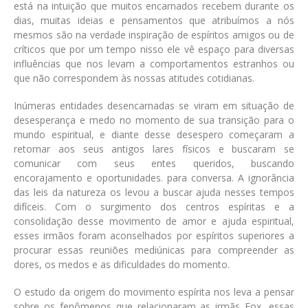
está na intuição que muitos encarnados recebem durante os
dias, muitas ideias e pensamentos que atribuímos a nós
mesmos são na verdade inspiração de espíritos amigos ou de
críticos que por um tempo nisso ele vê espaço para diversas
influências que nos levam a comportamentos estranhos ou
que não correspondem às nossas atitudes cotidianas.
Inúmeras entidades desencarnadas se viram em situação de
desesperança e medo no momento de sua transição para o
mundo espiritual, e diante desse desespero começaram a
retornar aos seus antigos lares físicos e buscaram se
comunicar com seus entes queridos, buscando
encorajamento e oportunidades. para conversa. A ignorância
das leis da natureza os levou a buscar ajuda nesses tempos
difíceis. Com o surgimento dos centros espíritas e a
consolidação desse movimento de amor e ajuda espiritual,
esses irmãos foram aconselhados por espíritos superiores a
procurar essas reuniões mediúnicas para compreender as
dores, os medos e as dificuldades do momento.
O estudo da origem do movimento espírita nos leva a pensar
sobre os fenômenos que relacionaram as irmãs Fox, essas