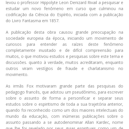
levou o professor Hippolyte Leon Denizard Rivail a pesquisar e
estudar um novo fenômeno em curso que culminou na
codificação da Ciência do Espírito, iniciada com a publicação
do Livro Fantasma em 1857.
A publicação desta obra causou grande preocupação na
sociedade europeia da época, iniciando um movimento de
curiosos para entender as raízes deste fenômeno
completamente inusitado e de difícil compreensão para
muitos, o que motivou estudos e pesquisas sobre este tema e
discussões. quanto à verdade, muitos acreditaram, enquanto
outros viram vestígios de fraude e charlatanismo no
movimento.
As irmãs Fox motivaram grande parte das pesquisas do
pedagogo francês, que adotou um pseudônimo, para escrever
sobre o assunto de forma a personificar e separar seus
estudos sobre o espiritismo de toda a sua trajetória anterior,
quando foi reconhecido como um dos maiores intelectuais do
mundo da educação, com inúmeras publicações sobre o
assunto passando a se autodenominar Allan Kardec, nome
que lhe foi revelado por seus guias espirituais como um de