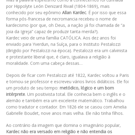
por Hippolyte León Denizard Rivail (1804-1869), mais
conhecido por seu epônimo
Allan Kardec
. É por isso que essa
forma pós-francesa de necromancia recebeu o nome de
kardecismo (por que, oh Deus, a nação já foi chamada de “a
joia da Igreja” capaz de produzir tanta merda?).
Kardec veio de uma família CATÓLICA. Aos dez anos foi
enviado para Yverdun, na Suíça, para o Instituto Pestalozzi
(dirigido por Pestalozzi na época). Pestalozzi era um calvinista
e protestante liberal que, é claro, igualava a religião à
moralidade. Com uma cabeça dessas…
Depois de ficar com Pestalozzi até 1822, Kardec voltou a Paris
e tornou-se professor e escreveu vários livros didáticos. Ele foi
um produto de seu tempo:
metódico, lógico e um bom
intérprete
. Um positivista total. Ele conhecia bem o inglês e o
alemão e também era um excelente matemático. Trabalhou
como tradutor e contador. Em 1826 ele se casou com Amelia
Gabrielle Boudet, nove anos mais velha. Ele não tinha filhos.
Ao contrário da imagem que domina o imaginário popular,
Kardec não era versado em religião e não entendia os