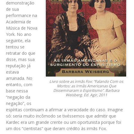
demonstração
de sua
performance na
Academia de
Música de Nova
York. No ano
seguinte, ela
tentou se
retratar do que
disse, mas sua
reputação já
estava
arruinada. No
Livro sobre as irmãs Fox: “Falando Com os
entanto, com
Mortos: as Irmãs Americanas Que
base nessa
Disseminaram o Espiritismo”. Barbara
Weisberg. Ed. Agir, 2011
“negação da
negação”, os
espíritas continuam a afirmar a veracidade do caso. Imagine
só: seria muito incômodo se tivéssemos que admitir que
Kardec era um grande crente ou um oportunista porque foi
um dos “cientistas” que deram crédito às irmãs Fox.