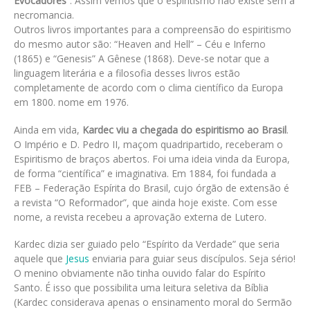
Evocadores
“. Assim vemos que o espiritismo não existe sem a
necromancia.
Outros livros importantes para a compreensão do espiritismo
do mesmo autor são: “Heaven and Hell” – Céu e Inferno
(1865) e “Genesis” A Gênese (1868). Deve-se notar que a
linguagem literária e a filosofia desses livros estão
completamente de acordo com o clima científico da Europa
em 1800. nome em 1976.
Ainda em vida,
Kardec viu a chegada do espiritismo ao Brasil
.
O Império e D. Pedro II, maçom quadripartido, receberam o
Espiritismo de braços abertos. Foi uma ideia vinda da Europa,
de forma “científica” e imaginativa. Em 1884, foi fundada a
FEB – Federação Espírita do Brasil, cujo órgão de extensão é
a revista “O Reformador”, que ainda hoje existe. Com esse
nome, a revista recebeu a aprovação externa de Lutero.
Kardec dizia ser guiado pelo “Espírito da Verdade” que seria
aquele que
Jesus
enviaria para guiar seus discípulos. Seja sério!
O menino obviamente não tinha ouvido falar do Espírito
Santo. É isso que possibilita uma leitura seletiva da Bíblia
(Kardec considerava apenas o ensinamento moral do Sermão