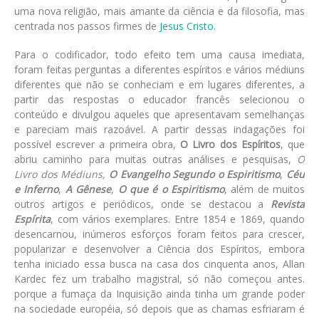
uma nova religião, mais amante da ciência e da filosofia, mas
centrada nos passos firmes de
Jesus Cristo
.
Para o codificador, todo efeito tem uma causa imediata,
foram feitas perguntas a diferentes espíritos e vários médiuns
diferentes que não se conheciam e em lugares diferentes, a
partir das respostas o educador francês selecionou o
conteúdo e divulgou aqueles que apresentavam semelhanças
e pareciam mais razoável. A partir dessas indagações foi
possível escrever a primeira obra,
O Livro dos Espíritos
, que
abriu caminho para muitas outras análises e pesquisas,
O
Livro dos Médiuns,
O Evangelho Segundo o Espiritismo
,
Céu
e Inferno
,
A Gênese
,
O que é o Espiritismo
, além de muitos
outros artigos e periódicos, onde se destacou a
Revista
Espírita
, com vários exemplares. Entre 1854 e 1869, quando
desencarnou, inúmeros esforços foram feitos para crescer,
popularizar e desenvolver a Ciência dos Espíritos, embora
tenha iniciado essa busca na casa dos cinquenta anos, Allan
Kardec fez um trabalho magistral, só não começou antes.
porque a fumaça da Inquisição ainda tinha um grande poder
na sociedade européia, só depois que as chamas esfriaram é