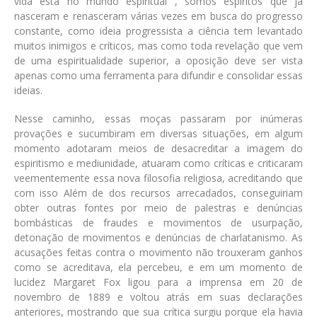
vida está no mundo espiritual , somos espíritos que já
nasceram e renasceram várias vezes em busca do progresso
constante, como ideia progressista a ciência tem levantado
muitos inimigos e críticos, mas como toda revelação que vem
de uma espiritualidade superior, a oposição deve ser vista
apenas como uma ferramenta para difundir e consolidar essas
ideias.
Nesse caminho, essas moças passaram por inúmeras
provações e sucumbiram em diversas situações, em algum
momento adotaram meios de desacreditar a imagem do
espiritismo e mediunidade, atuaram como críticas e criticaram
veementemente essa nova filosofia religiosa, acreditando que
com isso Além de dos recursos arrecadados, conseguiriam
obter outras fontes por meio de palestras e denúncias
bombásticas de fraudes e movimentos de usurpação,
detonação de movimentos e denúncias de charlatanismo. As
acusações feitas contra o movimento não trouxeram ganhos
como se acreditava, ela percebeu, e em um momento de
lucidez Margaret Fox ligou para a imprensa em 20 de
novembro de 1889 e voltou atrás em suas declarações
anteriores, mostrando que sua crítica surgiu porque ela havia