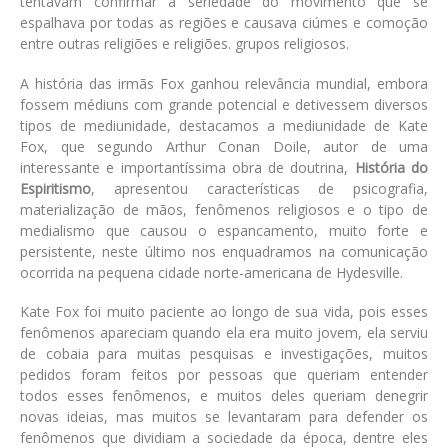
tentavam confirmar a seriedade do movimento que se
espalhava por todas as regiões e causava ciúmes e comoção
entre outras religiões e religiões. grupos religiosos.
A história das irmãs Fox ganhou relevância mundial, embora
fossem médiuns com grande potencial e detivessem diversos
tipos de mediunidade, destacamos a mediunidade de Kate
Fox, que segundo Arthur Conan Doile, autor de uma
interessante e importantíssima obra de doutrina,
História do
Espiritismo
, apresentou características de psicografia,
materialização de mãos, fenômenos religiosos e o tipo de
medialismo que causou o espancamento, muito forte e
persistente, neste último nos enquadramos na comunicação
ocorrida na pequena cidade norte-americana de Hydesville.
Kate Fox foi muito paciente ao longo de sua vida, pois esses
fenômenos apareciam quando ela era muito jovem, ela serviu
de cobaia para muitas pesquisas e investigações, muitos
pedidos foram feitos por pessoas que queriam entender
todos esses fenômenos, e muitos deles queriam denegrir
novas ideias, mas muitos se levantaram para defender os
fenômenos que dividiam a sociedade da época, dentre eles