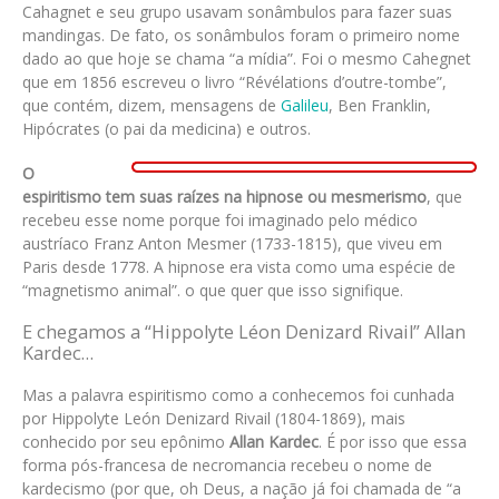
Cahagnet e seu grupo usavam sonâmbulos para fazer suas
mandingas. De fato, os sonâmbulos foram o primeiro nome
dado ao que hoje se chama “a mídia”. Foi o mesmo Cahegnet
que em 1856 escreveu o livro “Révélations d’outre-tombe”,
que contém, dizem, mensagens de
Galileu
, Ben Franklin,
Hipócrates (o pai da medicina) e outros.
O
espiritismo tem suas raízes na hipnose ou mesmerismo
, que
recebeu esse nome porque foi imaginado pelo médico
austríaco Franz Anton Mesmer (1733-1815), que viveu em
Paris desde 1778. A hipnose era vista como uma espécie de
“magnetismo animal”. o que quer que isso signifique.
E chegamos a “Hippolyte Léon Denizard Rivail” Allan
Kardec…
Mas a palavra espiritismo como a conhecemos foi cunhada
por Hippolyte León Denizard Rivail (1804-1869), mais
conhecido por seu epônimo
Allan Kardec
. É por isso que essa
forma pós-francesa de necromancia recebeu o nome de
kardecismo (por que, oh Deus, a nação já foi chamada de “a