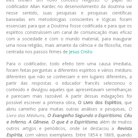
codificador Allan Kardec no desenvolvimento da doutrina vai
nesse sentido, suas pesquisas e pesquisas científicas
baseadas em metodologias conscientes e lógicas foram
essenciais para que a Doutrina fosse codificada e para que os
espíritos construíssem um canal de comunicação mais eficaz
com a sociedade e com o mundo material, para inaugurar
uma nova religião, mais amante da ciência e da filosofia, mas
centrada nos passos firmes de
Jesus Cristo
.
Para o codificador, todo efeito tem uma causa imediata,
foram feitas perguntas a diferentes espíritos e vários médiuns
diferentes que não se conheciam e em lugares diferentes, a
partir das respostas o educador francês selecionou o
conteúdo e divulgou aqueles que apresentavam semelhanças
e pareciam mais razoável. A partir dessas indagações foi
possível escrever a primeira obra,
O Livro dos Espíritos
, que
abriu caminho para muitas outras análises e pesquisas,
O
Livro dos Médiuns,
O Evangelho Segundo o Espiritismo
,
Céu
e Inferno
,
A Gênese
,
O que é o Espiritismo
, além de muitos
outros artigos e periódicos, onde se destacou a
Revista
Espírita
, com vários exemplares. Entre 1854 e 1869, quando