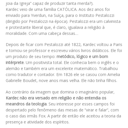
joia da Igreja” capaz de produzir tanta merda?).
Kardec veio de uma família CATÓLICA. Aos dez anos foi
enviado para Yverdun, na Suíça, para o Instituto Pestalozzi
(dirigido por Pestalozzi na época). Pestalozzi era um calvinista
e protestante liberal que, é claro, igualava a religião à
moralidade. Com uma cabeça dessas…
Depois de ficar com Pestalozzi até 1822, Kardec voltou a Paris
e tornou-se professor e escreveu vários livros didáticos. Ele foi
um produto de seu tempo:
metódico, lógico e um bom
intérprete
. Um positivista total. Ele conhecia bem o inglês e o
alemão e também era um excelente matemático. Trabalhou
como tradutor e contador. Em 1826 ele se casou com Amelia
Gabrielle Boudet, nove anos mais velha. Ele não tinha filhos.
Ao contrário da imagem que domina o imaginário popular,
Kardec não era versado em religião e não entendia os
meandros da teologia
. Seu interesse por esses campos foi
despertado pelo fenômeno das mesas de “virar e falar”, com
o caso das irmãs Fox. A partir de então ele aceitou a teoria da
presença e atividade dos espíritos.