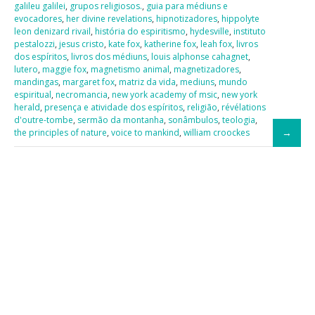
galileu galilei
,
grupos religiosos.
,
guia para médiuns e
evocadores
,
her divine revelations
,
hipnotizadores
,
hippolyte
leon denizard rivail
,
história do espiritismo
,
hydesville
,
instituto
pestalozzi
,
jesus cristo
,
kate fox
,
katherine fox
,
leah fox
,
livros
dos espíritos
,
livros dos médiuns
,
louis alphonse cahagnet
,
lutero
,
maggie fox
,
magnetismo animal
,
magnetizadores
,
mandingas
,
margaret fox
,
matriz da vida
,
mediuns
,
mundo
espiritual
,
necromancia
,
new york academy of msic
,
new york
herald
,
presença e atividade dos espíritos
,
religião
,
révélations
d'outre-tombe
,
sermão da montanha
,
sonâmbulos
,
teologia
,
the principles of nature
,
voice to mankind
,
william croockes