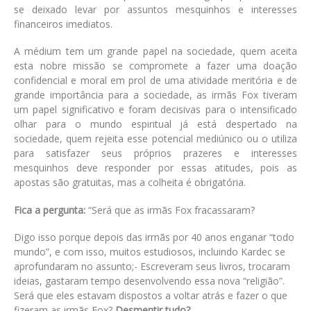
se deixado levar por assuntos mesquinhos e interesses
financeiros imediatos.
A médium tem um grande papel na sociedade, quem aceita
esta nobre missão se compromete a fazer uma doação
confidencial e moral em prol de uma atividade meritória e de
grande importância para a sociedade, as irmãs Fox tiveram
um papel significativo e foram decisivas para o intensificado
olhar para o mundo espiritual já está despertado na
sociedade, quem rejeita esse potencial mediúnico ou o utiliza
para satisfazer seus próprios prazeres e interesses
mesquinhos deve responder por essas atitudes, pois as
apostas são gratuitas, mas a colheita é obrigatória.
Fica a pergunta:
“Será que as irmãs Fox fracassaram?
Digo isso porque depois das irmãs por 40 anos enganar “todo
mundo”, e com isso, muitos estudiosos, incluindo Kardec se
aprofundaram no assunto;- Escreveram seus livros, trocaram
ideias, gastaram tempo desenvolvendo essa nova “religião”.
Será que eles estavam dispostos a voltar atrás e fazer o que
fizeram as irmãs Fox?
Desmentir tudo?