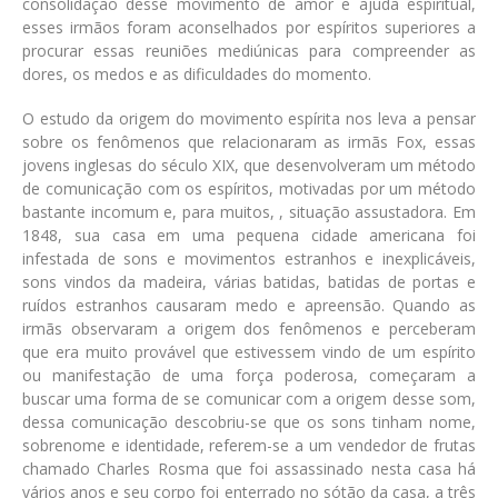
consolidação desse movimento de amor e ajuda espiritual,
esses irmãos foram aconselhados por espíritos superiores a
procurar essas reuniões mediúnicas para compreender as
dores, os medos e as dificuldades do momento.
O estudo da origem do movimento espírita nos leva a pensar
sobre os fenômenos que relacionaram as irmãs Fox, essas
jovens inglesas do século XIX, que desenvolveram um método
de comunicação com os espíritos, motivadas por um método
bastante incomum e, para muitos, , situação assustadora. Em
1848, sua casa em uma pequena cidade americana foi
infestada de sons e movimentos estranhos e inexplicáveis,
sons vindos da madeira, várias batidas, batidas de portas e
ruídos estranhos causaram medo e apreensão. Quando as
irmãs observaram a origem dos fenômenos e perceberam
que era muito provável que estivessem vindo de um espírito
ou manifestação de uma força poderosa, começaram a
buscar uma forma de se comunicar com a origem desse som,
dessa comunicação descobriu-se que os sons tinham nome,
sobrenome e identidade, referem-se a um vendedor de frutas
chamado Charles Rosma que foi assassinado nesta casa há
vários anos e seu corpo foi enterrado no sótão da casa, a três