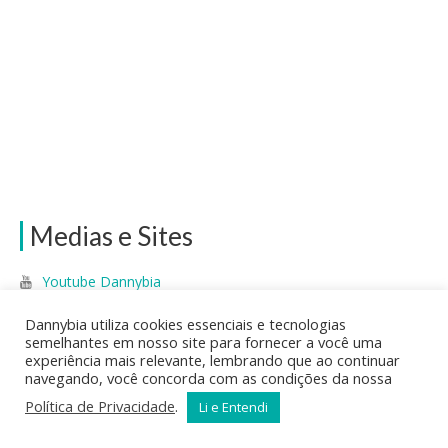
Medias e Sites
Youtube Dannybia
Facebook Dannybia
Dannybia utiliza cookies essenciais e tecnologias
semelhantes em nosso site para fornecer a você uma
experiência mais relevante, lembrando que ao continuar
Tricolor Notícias Hoje
navegando, você concorda com as condições da nossa
Política de Privacidade
.
Li e Entendi