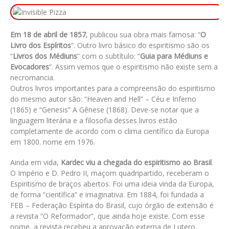
Em 18 de abril de 1857
, publicou sua obra mais famosa: “
O
Livro dos Espíritos
“. Outro livro básico do espiritismo são os
“
Livros dos Médiuns
” com o subtítulo: “
Guia para Médiuns e
Evocadores
“. Assim vemos que o espiritismo não existe sem a
necromancia.
Outros livros importantes para a compreensão do espiritismo
do mesmo autor são: “Heaven and Hell” – Céu e Inferno
(1865) e “Genesis” A Gênese (1868). Deve-se notar que a
linguagem literária e a filosofia desses livros estão
completamente de acordo com o clima científico da Europa
em 1800. nome em 1976.
Ainda em vida,
Kardec viu a chegada do espiritismo ao Brasil
.
O Império e D. Pedro II, maçom quadripartido, receberam o
Espiritismo de braços abertos. Foi uma ideia vinda da Europa,
de forma “científica” e imaginativa. Em 1884, foi fundada a
FEB – Federação Espírita do Brasil, cujo órgão de extensão é
a revista “O Reformador”, que ainda hoje existe. Com esse
nome, a revista recebeu a aprovação externa de Lutero.