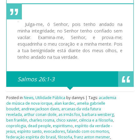
Julga-me, ó Senhor, pois tenho andado na
minha integridade; no Senhor tenho confiado sem
vacilar. Examina-me, Senhor, e prova-me;
esquadrinha o meu coração e a minha mente. Pois
a tua benignidade está diante dos meus olhos, e
tenho andado na tua verdade.
Salmos 26:1-3
Posted in
News
,
Utilidade Pública
by dannys | Tags:
academia
de música de nova iorque
,
alan kardec
,
amelia gabrielle
boudet
,
andrew jackson davis
,
arcanas da vida futura
revelada
,
arthur conan doile
,
as irmãs fox
,
barbara weisberg
,
ben franklin
,
charles rosma
,
chico xavier
,
ciência e a filosofia
,
coprologia
,
dead people
,
espiritismo
,
espírito da verdade -
jesus
,
espírito santo
,
evocadores
,
falando com os mortos
,
federação espírita do brasil
,
filosofia
,
franz anton mesmer
,