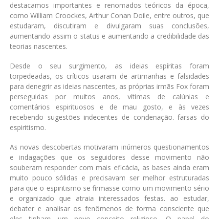
destacamos importantes e renomados teóricos da época,
como William Croockes, Arthur Conan Doile, entre outros, que
estudaram, discutiram e divulgaram suas conclusões,
aumentando assim o status e aumentando a credibilidade das
teorias nascentes.
Desde o seu surgimento, as ideias espíritas foram
torpedeadas, os críticos usaram de artimanhas e falsidades
para denegrir as ideias nascentes, as próprias irmãs Fox foram
perseguidas por muitos anos, vítimas de calúnias e
comentários espirituosos e de mau gosto, e às vezes
recebendo sugestões indecentes de condenação. farsas do
espiritismo.
As novas descobertas motivaram inúmeros questionamentos
e indagações que os seguidores desse movimento não
souberam responder com mais eficácia, as bases ainda eram
muito pouco sólidas e precisavam ser melhor estruturadas
para que o espiritismo se firmasse como um movimento sério
e organizado que atraia interessados festas. ao estudar,
debater e analisar os fenômenos de forma consciente que
eles tinham um novo conceito religioso. O papel do