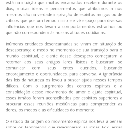
está na intuição que muitos encarnados recebem durante os
dias, muitas ideias e pensamentos que atribuímos a nós
mesmos são na verdade inspiração de espíritos amigos ou de
críticos que por um tempo nisso ele vê espaço para diversas
influências que nos levam a comportamentos estranhos ou
que não correspondem às nossas atitudes cotidianas.
Inúmeras entidades desencarnadas se viram em situação de
desesperança e medo no momento de sua transição para o
mundo espiritual, e diante desse desespero começaram a
retornar aos seus antigos lares físicos e buscaram se
comunicar com seus entes queridos, buscando
encorajamento e oportunidades. para conversa. A ignorância
das leis da natureza os levou a buscar ajuda nesses tempos
difíceis. Com o surgimento dos centros espíritas e a
consolidação desse movimento de amor e ajuda espiritual,
esses irmãos foram aconselhados por espíritos superiores a
procurar essas reuniões mediúnicas para compreender as
dores, os medos e as dificuldades do momento.
O estudo da origem do movimento espírita nos leva a pensar
sobre os fenômenos que relacionaram as irmãs Fox, essas