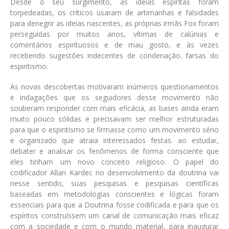
Desde o seu surgimento, as ideias espíritas foram
torpedeadas, os críticos usaram de artimanhas e falsidades
para denegrir as ideias nascentes, as próprias irmãs Fox foram
perseguidas por muitos anos, vítimas de calúnias e
comentários espirituosos e de mau gosto, e às vezes
recebendo sugestões indecentes de condenação. farsas do
espiritismo.
As novas descobertas motivaram inúmeros questionamentos
e indagações que os seguidores desse movimento não
souberam responder com mais eficácia, as bases ainda eram
muito pouco sólidas e precisavam ser melhor estruturadas
para que o espiritismo se firmasse como um movimento sério
e organizado que atraia interessados festas. ao estudar,
debater e analisar os fenômenos de forma consciente que
eles tinham um novo conceito religioso. O papel do
codificador Allan Kardec no desenvolvimento da doutrina vai
nesse sentido, suas pesquisas e pesquisas científicas
baseadas em metodologias conscientes e lógicas foram
essenciais para que a Doutrina fosse codificada e para que os
espíritos construíssem um canal de comunicação mais eficaz
com a sociedade e com o mundo material, para inaugurar