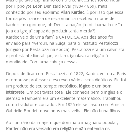
por Hippolyte León Denizard Rivail (1804-1869), mais
conhecido por seu epônimo
Allan Kardec
. É por isso que essa
forma pós-francesa de necromancia recebeu o nome de
kardecismo (por que, oh Deus, a nação já foi chamada de “a
joia da Igreja” capaz de produzir tanta merda?).
Kardec veio de uma família CATÓLICA. Aos dez anos foi
enviado para Yverdun, na Suíça, para o Instituto Pestalozzi
(dirigido por Pestalozzi na época). Pestalozzi era um calvinista
e protestante liberal que, é claro, igualava a religião à
moralidade. Com uma cabeça dessas…
Depois de ficar com Pestalozzi até 1822, Kardec voltou a Paris
e tornou-se professor e escreveu vários livros didáticos. Ele foi
um produto de seu tempo:
metódico, lógico e um bom
intérprete
. Um positivista total. Ele conhecia bem o inglês e o
alemão e também era um excelente matemático. Trabalhou
como tradutor e contador. Em 1826 ele se casou com Amelia
Gabrielle Boudet, nove anos mais velha. Ele não tinha filhos.
Ao contrário da imagem que domina o imaginário popular,
Kardec não era versado em religião e não entendia os