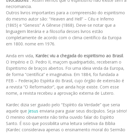
Evocadores
“. Assim vemos que o espiritismo não existe sem a
necromancia.
Outros livros importantes para a compreensão do espiritismo
do mesmo autor são: “Heaven and Hell” – Céu e Inferno
(1865) e “Genesis” A Gênese (1868). Deve-se notar que a
linguagem literária e a filosofia desses livros estão
completamente de acordo com o clima científico da Europa
em 1800. nome em 1976.
Ainda em vida,
Kardec viu a chegada do espiritismo ao Brasil
.
O Império e D. Pedro II, maçom quadripartido, receberam o
Espiritismo de braços abertos. Foi uma ideia vinda da Europa,
de forma “científica” e imaginativa. Em 1884, foi fundada a
FEB – Federação Espírita do Brasil, cujo órgão de extensão é
a revista “O Reformador”, que ainda hoje existe. Com esse
nome, a revista recebeu a aprovação externa de Lutero.
Kardec dizia ser guiado pelo “Espírito da Verdade” que seria
aquele que
Jesus
enviaria para guiar seus discípulos. Seja sério!
O menino obviamente não tinha ouvido falar do Espírito
Santo. É isso que possibilita uma leitura seletiva da Bíblia
(Kardec considerava apenas o ensinamento moral do Sermão