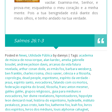
vacilar. Examina-me, Senhor, e
prova-me; esquadrinha o meu coração e a minha
mente. Pois a tua benignidade está diante dos
meus olhos, e tenho andado na tua verdade.
Salmos 26:1-3
Posted in
News
,
Utilidade Pública
by dannys | Tags:
academia
de música de nova iorque
,
alan kardec
,
amelia gabrielle
boudet
,
andrew jackson davis
,
arcanas da vida futura
revelada
,
arthur conan doile
,
as irmãs fox
,
barbara weisberg
,
ben franklin
,
charles rosma
,
chico xavier
,
ciência e a filosofia
,
coprologia
,
dead people
,
espiritismo
,
espírito da verdade -
jesus
,
espírito santo
,
evocadores
,
falando com os mortos
,
federação espírita do brasil
,
filosofia
,
franz anton mesmer
,
galileu galilei
,
grupos religiosos.
,
guia para médiuns e
evocadores
,
her divine revelations
,
hipnotizadores
,
hippolyte
leon denizard rivail
,
história do espiritismo
,
hydesville
,
instituto
pestalozzi
,
jesus cristo
,
kate fox
,
katherine fox
,
leah fox
,
livros
dos espíritos
,
livros dos médiuns
,
louis alphonse cahagnet
,