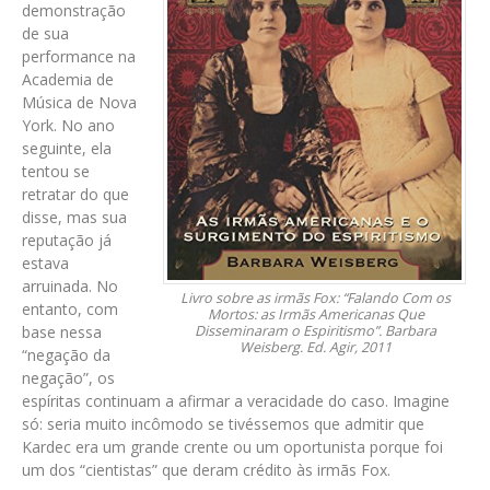
demonstração
de sua
performance na
Academia de
Música de Nova
York. No ano
seguinte, ela
tentou se
retratar do que
disse, mas sua
reputação já
estava
arruinada. No
Livro sobre as irmãs Fox: “Falando Com os
entanto, com
Mortos: as Irmãs Americanas Que
base nessa
Disseminaram o Espiritismo”. Barbara
Weisberg. Ed. Agir, 2011
“negação da
negação”, os
espíritas continuam a afirmar a veracidade do caso. Imagine
só: seria muito incômodo se tivéssemos que admitir que
Kardec era um grande crente ou um oportunista porque foi
um dos “cientistas” que deram crédito às irmãs Fox.