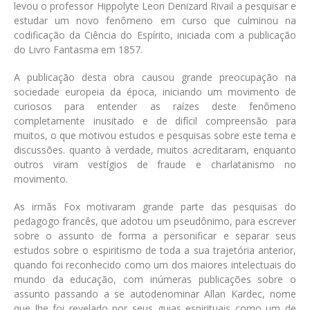
levou o professor Hippolyte Leon Denizard Rivail a pesquisar e
estudar um novo fenômeno em curso que culminou na
codificação da Ciência do Espírito, iniciada com a publicação
do Livro Fantasma em 1857.
A publicação desta obra causou grande preocupação na
sociedade europeia da época, iniciando um movimento de
curiosos para entender as raízes deste fenômeno
completamente inusitado e de difícil compreensão para
muitos, o que motivou estudos e pesquisas sobre este tema e
discussões. quanto à verdade, muitos acreditaram, enquanto
outros viram vestígios de fraude e charlatanismo no
movimento.
As irmãs Fox motivaram grande parte das pesquisas do
pedagogo francês, que adotou um pseudônimo, para escrever
sobre o assunto de forma a personificar e separar seus
estudos sobre o espiritismo de toda a sua trajetória anterior,
quando foi reconhecido como um dos maiores intelectuais do
mundo da educação, com inúmeras publicações sobre o
assunto passando a se autodenominar Allan Kardec, nome
que lhe foi revelado por seus guias espirituais como um de