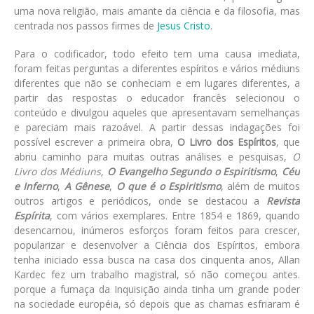
uma nova religião, mais amante da ciência e da filosofia, mas
centrada nos passos firmes de
Jesus Cristo
.
Para o codificador, todo efeito tem uma causa imediata,
foram feitas perguntas a diferentes espíritos e vários médiuns
diferentes que não se conheciam e em lugares diferentes, a
partir das respostas o educador francês selecionou o
conteúdo e divulgou aqueles que apresentavam semelhanças
e pareciam mais razoável. A partir dessas indagações foi
possível escrever a primeira obra,
O Livro dos Espíritos
, que
abriu caminho para muitas outras análises e pesquisas,
O
Livro dos Médiuns,
O Evangelho Segundo o Espiritismo
,
Céu
e Inferno
,
A Gênese
,
O que é o Espiritismo
, além de muitos
outros artigos e periódicos, onde se destacou a
Revista
Espírita
, com vários exemplares. Entre 1854 e 1869, quando
desencarnou, inúmeros esforços foram feitos para crescer,
popularizar e desenvolver a Ciência dos Espíritos, embora
tenha iniciado essa busca na casa dos cinquenta anos, Allan
Kardec fez um trabalho magistral, só não começou antes.
porque a fumaça da Inquisição ainda tinha um grande poder
na sociedade européia, só depois que as chamas esfriaram é