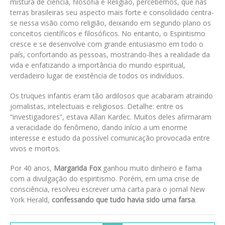
mistura de ciência, filosofia e Religião, percebemos, que nas
terras brasileiras seu aspecto mais forte e consolidado centra-
se nessa visão como religião, deixando em segundo plano os
conceitos científicos e filosóficos. No entanto, o Espiritismo
cresce e se desenvolve com grande entusiasmo em todo o
país, confortando as pessoas, mostrando-lhes a realidade da
vida e enfatizando a importância do mundo espiritual,
verdadeiro lugar de existência de todos os indivíduos.
Os truques infantis eram tão ardilosos que acabaram atraindo
jornalistas, intelectuais e religiosos. Detalhe: entre os
“investigadores”, estava Allan Kardec. Muitos deles afirmaram
a veracidade do fenômeno, dando início a um enorme
interesse e estudo da possível comunicação provocada entre
vivos e mortos.
Por 40 anos,
Margarida Fox
ganhou muito dinheiro e fama
com a divulgação do espiritismo. Porém, em uma crise de
consciência, resolveu escrever uma carta para o jornal New
York Herald,
confessando que tudo havia sido uma farsa
.