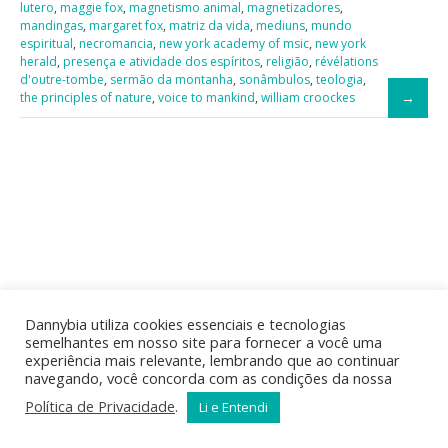
lutero
,
maggie fox
,
magnetismo animal
,
magnetizadores
,
mandingas
,
margaret fox
,
matriz da vida
,
mediuns
,
mundo
espiritual
,
necromancia
,
new york academy of msic
,
new york
herald
,
presença e atividade dos espíritos
,
religião
,
révélations
d'outre-tombe
,
sermão da montanha
,
sonâmbulos
,
teologia
,
the principles of nature
,
voice to mankind
,
william croockes
Dannybia utiliza cookies essenciais e tecnologias
semelhantes em nosso site para fornecer a você uma
experiência mais relevante, lembrando que ao continuar
navegando, você concorda com as condições da nossa
Política de Privacidade
.
Li e Entendi