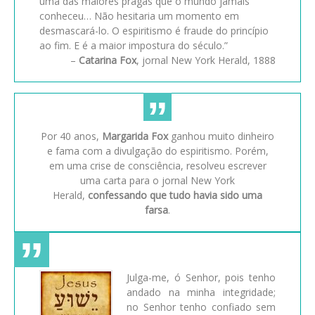
uma das maiores pragas que o mundo jamais
conheceu… Não hesitaria um momento em
desmascará-lo. O espiritismo é fraude do princípio
ao fim. E é a maior impostura do século.”
–
Catarina Fox
, jornal New York Herald, 1888
Por 40 anos,
Margarida Fox
ganhou muito dinheiro
e fama com a divulgação do espiritismo. Porém,
em uma crise de consciência, resolveu escrever
uma carta para o jornal New York
Herald,
confessando que tudo havia sido uma
farsa
.
Julga-me, ó Senhor, pois tenho
andado na minha integridade;
no Senhor tenho confiado sem