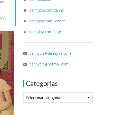
gas
dannybia.com/danny
1888
dannybia.com/winner
dannybia.com/blog
dannybia@dannybia.com
dannybia@hotmail.com
Categorias
Categorias