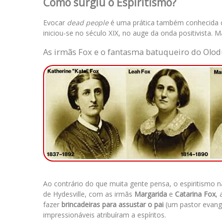
Como surgiu o Espiritismo?
Evocar
dead people
é uma prática também conhecida c
iniciou-se no século XIX, no auge da onda positivista. 
As irmãs Fox e o fantasma batuqueiro do Olo
Ao contrário do que muita gente pensa, o espiritismo n
de Hydesville, com as
irmãs
Margarida
e
Catarina Fox
,
fazer
brincadeiras para assustar o pai
(um pastor evang
impressionáveis atribuíram a espíritos.