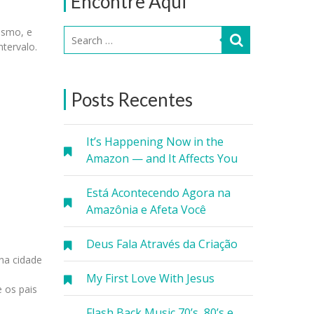
Encontre Aqui
ismo, e
ntervalo.
Posts Recentes
It’s Happening Now in the
Amazon — and It Affects You
Está Acontecendo Agora na
Amazônia e Afeta Você
Deus Fala Através da Criação
 na cidade
My First Love With Jesus
 os pais
Flash Back Music 70’s, 80’s e