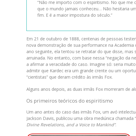
“Não me importo com o espiritismo. No que me co
que o mundo jamais conheceu… Não hesitaria um 
fim. E é a maior impostura do século.”
Em 21 de outubro de 1888, centenas de pessoas test
nova demonstração de sua performance na Academia 
ano seguinte, ela tentou se retratar do que disse, mas
arruinada. No entanto, com base nessa “negação da ne
a afirmar a veracidade do caso. Imagine só: seria mui
admitir que Kardec era um grande crente ou um oportu
“cientistas” que deram crédito às irmãs Fox.
Alguns anos depois, as duas irmãs Fox morreram de al
Os primeiros teóricos do espiritismo
Um ano antes do caso das irmãs Fox, um avó intelectua
Jackson Davis, publicou uma obra mediúnica chamada 
Divine Revelations, and a Voice to Mankind”
.