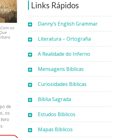
Links Rápidos
Danny’s English Grammar
o Com os
 Que
arbara
Literatura – Ortografia
A Realidade do Inferno
Mensagens Bíblicas
Curiosidades Bíblicas
Bíblia Sagrada
upo de
o, os
Estudos Bíblicos
livro
s.
Mapas Bíblicos