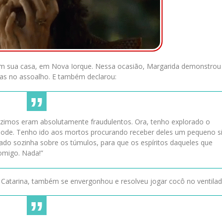
u em sua casa, em Nova Iorque. Nessa ocasião, Margarida demonstro
das no assoalho. E também declarou:
duzimos eram absolutamente fraudulentos. Ora, tenho explorado o
ode. Tenho ido aos mortos procurando receber deles um pequeno si
do sozinha sobre os túmulos, para que os espíritos daqueles que
omigo. Nada!”
 Catarina, também se envergonhou e resolveu jogar cocô no ventilad