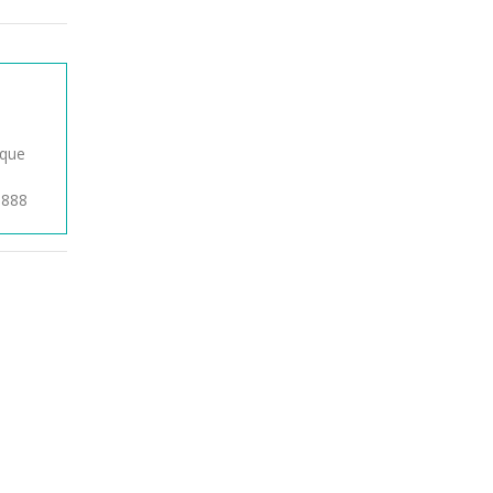
 que
1888