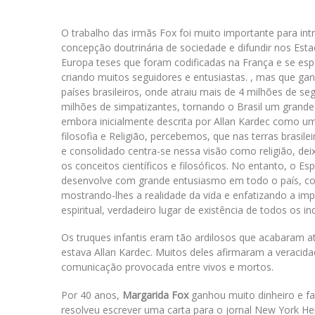
O trabalho das irmãs Fox foi muito importante para in
concepção doutrinária de sociedade e difundir nos Est
Europa teses que foram codificadas na França e se es
criando muitos seguidores e entusiastas. , mas que ga
países brasileiros, onde atraiu mais de 4 milhões de se
milhões de simpatizantes, tornando o Brasil um grande 
embora inicialmente descrita por Allan Kardec como um
filosofia e Religião, percebemos, que nas terras brasile
e consolidado centra-se nessa visão como religião, d
os conceitos científicos e filosóficos. No entanto, o Esp
desenvolve com grande entusiasmo em todo o país, co
mostrando-lhes a realidade da vida e enfatizando a i
espiritual, verdadeiro lugar de existência de todos os in
Os truques infantis eram tão ardilosos que acabaram atra
estava Allan Kardec. Muitos deles afirmaram a veracid
comunicação provocada entre vivos e mortos.
Por 40 anos,
Margarida Fox
ganhou muito dinheiro e fa
resolveu escrever uma carta para o jornal New York He