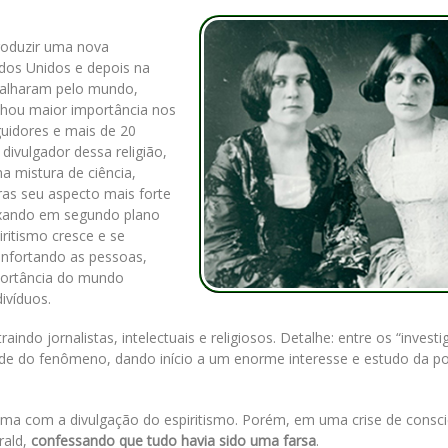
troduzir uma nova
ados Unidos e depois na
palharam pelo mundo,
nhou maior importância nos
guidores e mais de 20
divulgador dessa religião,
a mistura de ciência,
iras seu aspecto mais forte
eixando em segundo plano
iritismo cresce e se
nfortando as pessoas,
mportância do mundo
divíduos.
indo jornalistas, intelectuais e religiosos. Detalhe: entre os “investi
ade do fenômeno, dando início a um enorme interesse e estudo da po
ma com a divulgação do espiritismo. Porém, em uma crise de consci
rald,
confessando que tudo havia sido uma farsa
.