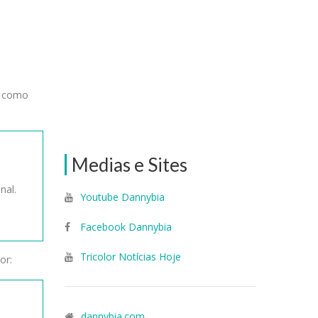
u como
Medias e Sites
nal.
Youtube Dannybia
Facebook Dannybia
Tricolor Notícias Hoje
or:
dannybia.com