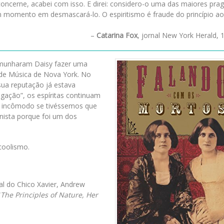
ncerne, acabei com isso. E direi: considero-o uma das maiores pra
momento em desmascará-lo. O espiritismo é fraude do princípio ao
–
Catarina Fox
, jornal New York Herald, 
emunharam Daisy fazer uma
de Música de Nova York. No
 sua reputação já estava
gação”, os espíritas continuam
to incômodo se tivéssemos que
nista porque foi um dos
coolismo.
l do Chico Xavier, Andrew
“
The Principles of Nature, Her