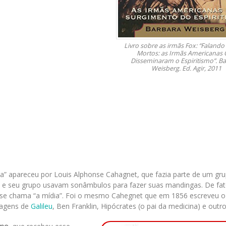
Livro sobre as irmãs Fox: “Faland
Mortos: as Irmãs Americanas
Disseminaram o Espiritismo”. B
Weisberg. Ed. Agir, 2011
da” apareceu por Louis Alphonse Cahagnet, que fazia parte de um gr
t e seu grupo usavam sonâmbulos para fazer suas mandingas. De fat
e chama “a mídia”. Foi o mesmo Cahegnet que em 1856 escreveu o 
sagens de
Galileu
, Ben Franklin, Hipócrates (o pai da medicina) e outro