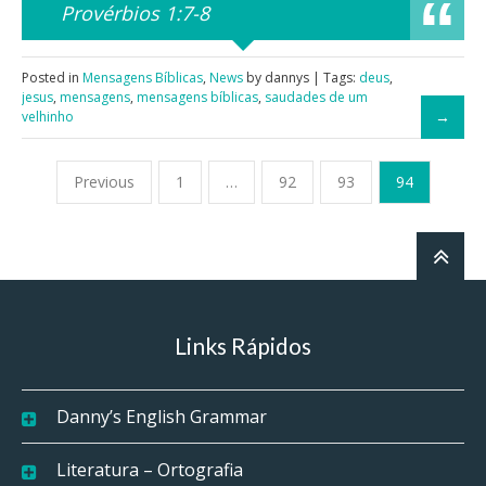
Provérbios 1:7-8
Posted in
Mensagens Bíblicas
,
News
by dannys | Tags:
deus
,
jesus
,
mensagens
,
mensagens bíblicas
,
saudades de um
velhinho
Previous
1
…
92
93
94
Links Rápidos
Danny’s English Grammar
Literatura – Ortografia