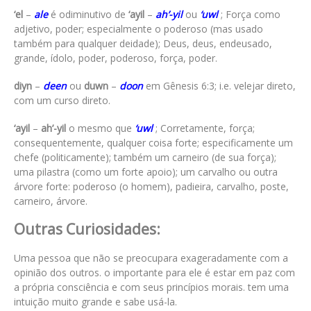
‘el
–
ale
é odiminutivo de
‘ayil
–
ah’-yil
ou
‘uwl
; Força como
adjetivo, poder; especialmente o poderoso (mas usado
também para qualquer deidade); Deus, deus, endeusado,
grande, ídolo, poder, poderoso, força, poder.
diyn
–
deen
ou
duwn
–
doon
em Gênesis 6:3; i.e. velejar direto,
com um curso direto.
‘ayil
–
ah’-yil
o mesmo que
‘uwl
; Corretamente, força;
consequentemente, qualquer coisa forte; especificamente um
chefe (politicamente); também um carneiro (de sua força);
uma pilastra (como um forte apoio); um carvalho ou outra
árvore forte: poderoso (o homem), padieira, carvalho, poste,
carneiro, árvore.
Outras Curiosidades:
Uma pessoa que não se preocupara exageradamente com a
opinião dos outros. o importante para ele é estar em paz com
a própria consciência e com seus princípios morais. tem uma
intuição muito grande e sabe usá-la.