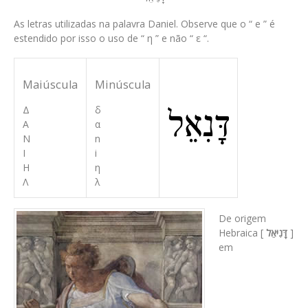
As letras utilizadas na palavra Daniel. Observe que o “
e
” é
estendido por isso o uso de “
η
” e não “
ε
“.
Maiúscula
Minúscula
Δ
δ
A
α
N
n
I
i
Η
η
Λ
λ
De origem
Hebraica [
דָּנִיּאֵל
]
em