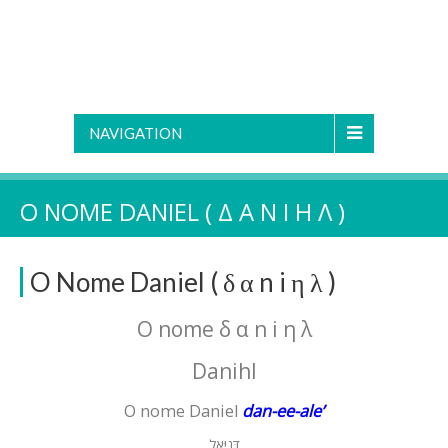
NAVIGATION
O NOME DANIEL ( Δ Α N I Η Λ )
O Nome Daniel ( δ α n i η λ )
O nome
δ α n i η λ
Danihl
O nome Daniel
dan-ee-ale’
דָּנִיּאֵל