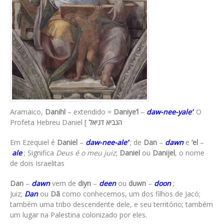
Aramaico,
Danihl
– extendido =
Daniye’l
–
daw-nee-yale’
. O
Profeta Hebreu Daniel [
הנביא דניאל
Em Ezequiel é
Daniel
–
daw-nee-ale’
; de
Dan
–
dawn
e
‘el
–
ale
; Significa
Deus é o meu juiz
;
Daniel
ou
Danijel
, o nome
de dois Israelitas
Dan
–
dawn
vem de
diyn
–
deen
ou
duwn
–
doon
;
Juiz;
Dan
ou
Dã
como conhecemos, um dos filhos de Jacó;
também uma tribo descendente dele, e seu território; também
um lugar na Palestina colonizado por eles.