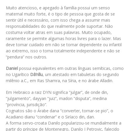
Muito atencioso, e apegado à família possui um senso
maternal muito forte, é o tipo de pessoa que gosta de se
sentir útil e necessário, com isso chega a assumir mais
responsabilidades do que realmente pode suportar. Não
costuma voltar atras em suas palavras. Muito ocupado,
raramente se permite algumas horas livres para o lazer. Mas
deve tomar cuidado em não se tornar dependente ou infantil
ao extremo, isso o torna totalmente independente e não se
“pendura” nos outros.
Daniel
possui equivalentes em outras línguas semíticas, como
no Ugarítico
Dâ’nîlu
, um atestado em tabuletas do segundo
milênio a.C., em Ras Shamra, na Síria, e no árabe Alladin.
Em Hebraico a raiz DYN significa “julgar”, de onde din,
“julgamento”, dayyan “juiz”, madon “disputa”, medina
“província, jurisdição”.
Cognatos são o Árabe dana “converter, tornar-se pio”, o
Acadiano dianu “condenar” e o Siríaco din, dan.
A forma servo-croata Danilo popularizou-se mundialmente a
partir do príncipe de Montenegro, Danilo I Petrovic, falecido