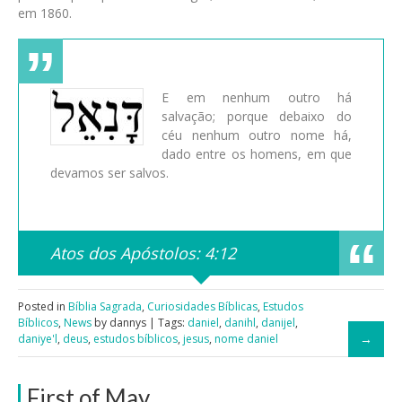
em 1860.
E em nenhum outro há
salvação; porque debaixo do
céu nenhum outro nome há,
dado entre os homens, em que
devamos ser salvos.
Atos dos Apóstolos: 4:12
Posted in
Bíblia Sagrada
,
Curiosidades Bíblicas
,
Estudos
Bíblicos
,
News
by dannys | Tags:
daniel
,
danihl
,
danijel
,
daniye'l
,
deus
,
estudos bíblicos
,
jesus
,
nome daniel
First of May