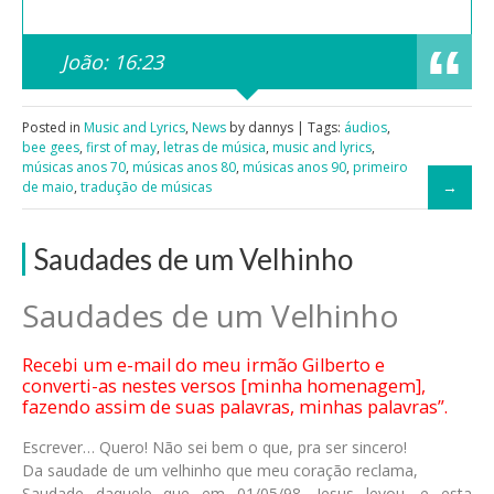
João: 16:23
Posted in
Music and Lyrics
,
News
by dannys | Tags:
áudios
,
bee gees
,
first of may
,
letras de música
,
music and lyrics
,
músicas anos 70
,
músicas anos 80
,
músicas anos 90
,
primeiro
de maio
,
tradução de músicas
Saudades de um Velhinho
Saudades de um Velhinho
Recebi um e-mail do meu irmão Gilberto e
converti-as nestes versos [minha homenagem],
fazendo assim de suas palavras, minhas palavras”.
Escrever… Quero! Não sei bem o que, pra ser sincero!
Da saudade de um velhinho que meu coração reclama,
Saudade daquele que em 01/05/98, Jesus levou, e esta