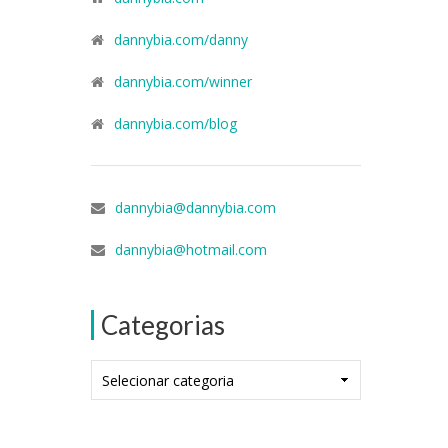
dannybia.com/danny
dannybia.com/winner
dannybia.com/blog
dannybia@dannybia.com
dannybia@hotmail.com
Categorias
Categorias