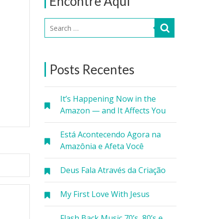
Encontre Aqui
Posts Recentes
It’s Happening Now in the
Amazon — and It Affects You
Está Acontecendo Agora na
Amazônia e Afeta Você
Deus Fala Através da Criação
My First Love With Jesus
Flash Back Music 70’s, 80’s e