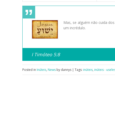
Mas, se alguém não cuida dos 
um incrédulo.
I Timóteo 5:8
Posted in
Inúteis
,
News
by dannys | Tags:
inúteis
,
inúteis - usele