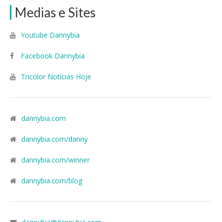
Medias e Sites
Youtube Dannybia
Facebook Dannybia
Tricolor Notícias Hoje
dannybia.com
dannybia.com/danny
dannybia.com/winner
dannybia.com/blog