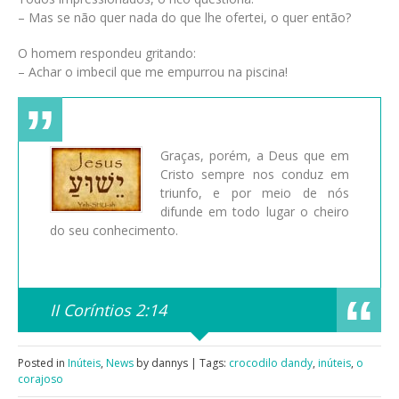
– Mas se não quer nada do que lhe ofertei, o quer então?
O homem respondeu gritando:
– Achar o imbecil que me empurrou na piscina!
Graças, porém, a Deus que em
Cristo sempre nos conduz em
triunfo, e por meio de nós
difunde em todo lugar o cheiro
do seu conhecimento.
II Coríntios 2:14
Posted in
Inúteis
,
News
by dannys | Tags:
crocodilo dandy
,
inúteis
,
o
corajoso