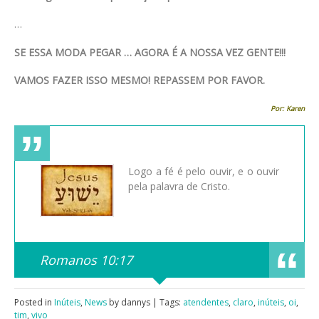
…
SE ESSA MODA PEGAR … AGORA É A NOSSA VEZ GENTE!!!
VAMOS FAZER ISSO MESMO! REPASSEM POR FAVOR.
Por: Karen
Logo a fé é pelo ouvir, e o ouvir
pela palavra de Cristo.
Romanos 10:17
Posted in
Inúteis
,
News
by dannys | Tags:
atendentes
,
claro
,
inúteis
,
oi
,
tim
,
vivo