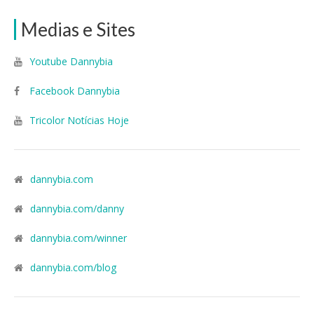
Medias e Sites
Youtube Dannybia
Facebook Dannybia
Tricolor Notícias Hoje
dannybia.com
dannybia.com/danny
dannybia.com/winner
dannybia.com/blog