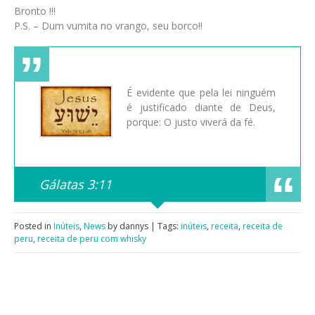
Bronto !!!
P.S. – Dum vumita no vrango, seu borco!!
É evidente que pela lei ninguém
é justificado diante de Deus,
porque: O justo viverá da fé.
Gálatas 3:11
Posted in
Inúteis
,
News
by dannys | Tags:
inúteis
,
receita
,
receita de
peru
,
receita de peru com whisky