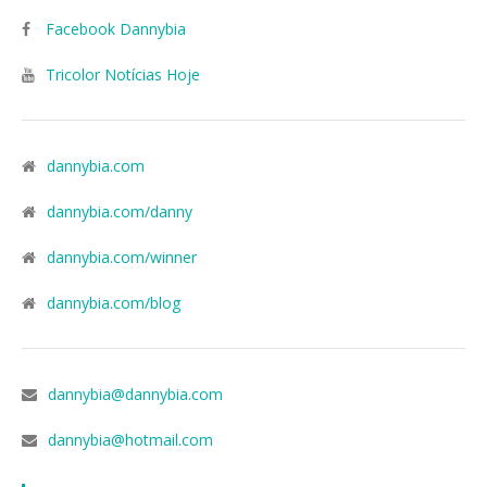
Facebook Dannybia
Tricolor Notícias Hoje
dannybia.com
dannybia.com/danny
dannybia.com/winner
dannybia.com/blog
dannybia@dannybia.com
dannybia@hotmail.com