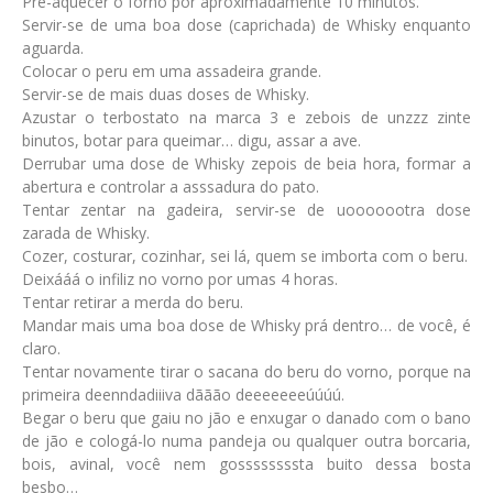
Pré-aquecer o forno por aproximadamente 10 minutos.
Servir-se de uma boa dose (caprichada) de Whisky enquanto
aguarda.
Colocar o peru em uma assadeira grande.
Servir-se de mais duas doses de Whisky.
Azustar o terbostato na marca 3 e zebois de unzzz zinte
binutos, botar para queimar… digu, assar a ave.
Derrubar uma dose de Whisky zepois de beia hora, formar a
abertura e controlar a asssadura do pato.
Tentar zentar na gadeira, servir-se de uooooootra dose
zarada de Whisky.
Cozer, costurar, cozinhar, sei lá, quem se imborta com o beru.
Deixááá o infiliz no vorno por umas 4 horas.
Tentar retirar a merda do beru.
Mandar mais uma boa dose de Whisky prá dentro… de você, é
claro.
Tentar novamente tirar o sacana do beru do vorno, porque na
primeira deenndadiiiva dããão deeeeeeeúúúú.
Begar o beru que gaiu no jão e enxugar o danado com o bano
de jão e cologá-lo numa pandeja ou qualquer outra borcaria,
bois, avinal, você nem gossssssssta buito dessa bosta
besbo…