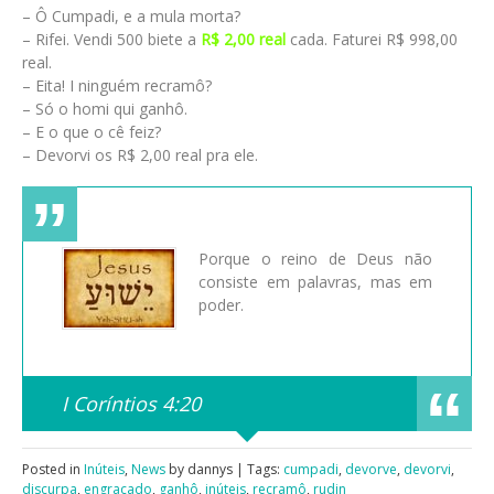
– Ô Cumpadi, e a mula morta?
– Rifei. Vendi 500 biete a
R$ 2,00 real
cada. Faturei R$ 998,00
real.
– Eita! I ninguém recramô?
– Só o homi qui ganhô.
– E o que o cê feiz?
– Devorvi os R$ 2,00 real pra ele.
Porque o reino de Deus não
consiste em palavras, mas em
poder.
I Coríntios 4:20
Posted in
Inúteis
,
News
by dannys | Tags:
cumpadi
,
devorve
,
devorvi
,
discurpa
,
engraçado
,
ganhô
,
inúteis
,
recramô
,
rudin