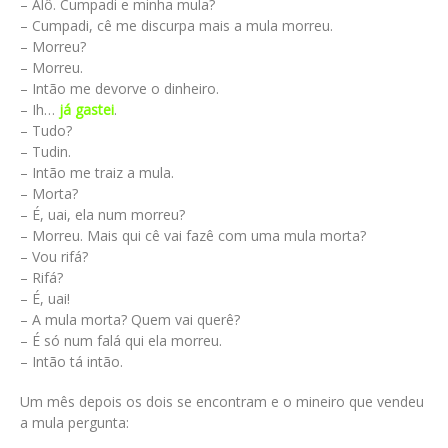
– Alô. Cumpadi e minha mula?
– Cumpadi, cê me discurpa mais a mula morreu.
– Morreu?
– Morreu.
– Intão me devorve o dinheiro.
– Ih…
já gastei
.
– Tudo?
– Tudin.
– Intão me traiz a mula.
– Morta?
– É, uai, ela num morreu?
– Morreu. Mais qui cê vai fazê com uma mula morta?
– Vou rifá?
– Rifá?
– É, uai!
– A mula morta? Quem vai querê?
– É só num falá qui ela morreu.
– Intão tá intão.
Um mês depois os dois se encontram e o mineiro que vendeu
a mula pergunta: