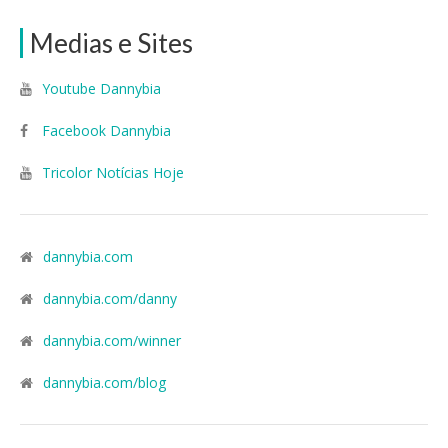
Medias e Sites
Youtube Dannybia
Facebook Dannybia
Tricolor Notícias Hoje
dannybia.com
dannybia.com/danny
dannybia.com/winner
dannybia.com/blog