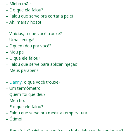
– Minha mãe.
– E o que ela falou?
– Falou que serve pra cortar a pele!
– Ah, maravilhoso!
– Vinicius, o que você trouxe?
– Uma seringa!
– E quem deu pra você?
– Meu pai!
– O que ele falou?
– Falou que serve para aplicar injeção!
– Meus parabéns!
–
Danny
, o que você trouxe?
– Um termômetro!
– Quem foi que deu?
– Meu tio.
– E o que ele falou?
– Falou que serve pra medir a temperatura.
– Ótimo!
– E você, Joãozinho, o que é essa bola debaixo do seu braço?