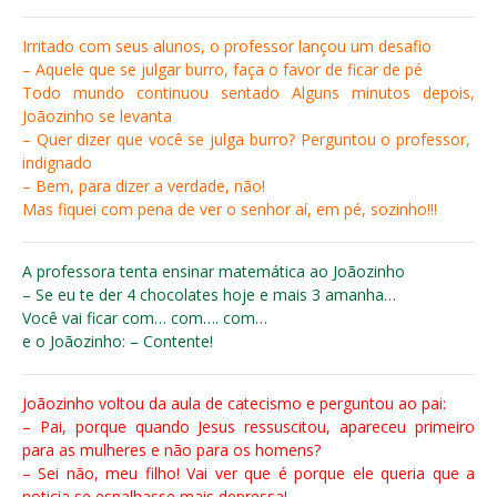
Irritado com seus alunos, o professor lançou um desafio
– Aquele que se julgar burro, faça o favor de ficar de pé
Todo mundo continuou sentado Alguns minutos depois,
Joãozinho se levanta
– Quer dizer que você se julga burro? Perguntou o professor,
indignado
– Bem, para dizer a verdade, não!
Mas fiquei com pena de ver o senhor aí, em pé, sozinho!!!
A professora tenta ensinar matemática ao Joãozinho
– Se eu te der 4 chocolates hoje e mais 3 amanha…
Você vai ficar com… com…. com…
e o Joãozinho: – Contente!
Joãozinho voltou da aula de catecismo e perguntou ao pai:
– Pai, porque quando Jesus ressuscitou, apareceu primeiro
para as mulheres e não para os homens?
– Sei não, meu filho! Vai ver que é porque ele queria que a
noticia se espalhasse mais depressa!