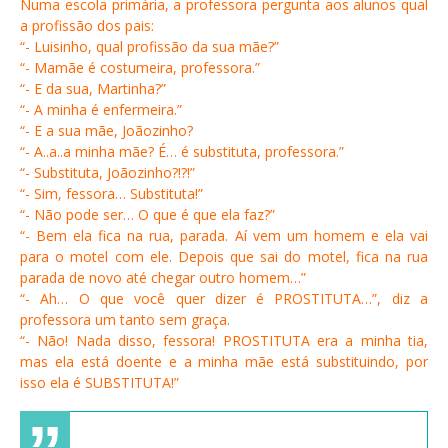
Numa escola primária, a professora pergunta aos alunos qual
a profissão dos pais:
“- Luisinho, qual profissão da sua mãe?”
“- Mamãe é costumeira, professora.”
“- E da sua, Martinha?”
“- A minha é enfermeira.”
“- E a sua mãe, Joãozinho?
“- A..a..a minha mãe? É… é substituta, professora.”
“- Substituta, Joãozinho?!?!”
“- Sim, fessora… Substituta!”
“- Não pode ser… O que é que ela faz?”
“- Bem ela fica na rua, parada. Aí vem um homem e ela vai
para o motel com ele. Depois que sai do motel, fica na rua
parada de novo até chegar outro homem…”
“- Ah… O que você quer dizer é PROSTITUTA…”, diz a
professora um tanto sem graça.
“- Não! Nada disso, fessora! PROSTITUTA era a minha tia,
mas ela está doente e a minha mãe está substituindo, por
isso ela é SUBSTITUTA!”