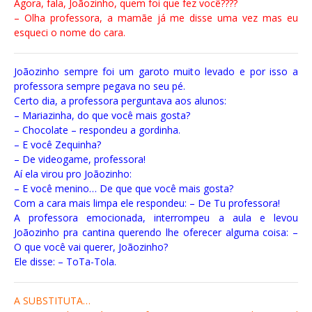
Agora, fala, Joãozinho, quem foi que fez você????
– Olha professora, a mamãe já me disse uma vez mas eu
esqueci o nome do cara.
Joãozinho sempre foi um garoto muito levado e por isso a
professora sempre pegava no seu pé.
Certo dia, a professora perguntava aos alunos:
– Mariazinha, do que você mais gosta?
– Chocolate – respondeu a gordinha.
– E você Zequinha?
– De videogame, professora!
Aí ela virou pro Joãozinho:
– E você menino… De que que você mais gosta?
Com a cara mais limpa ele respondeu: – De Tu professora!
A professora emocionada, interrompeu a aula e levou
Joãozinho pra cantina querendo lhe oferecer alguma coisa: –
O que você vai querer, Joãozinho?
Ele disse: – ToTa-Tola.
A SUBSTITUTA…