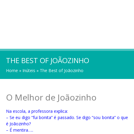
THE BEST OF JOÃOZINHO
Home
»
Inúteis
»
The Best of Joãozinho
O Melhor de Joãozinho
Na escola, a professora explica:
– Se eu digo “fui bonita” é passado. Se digo “sou bonita” o que
é Joãozinho?
– É mentira…..