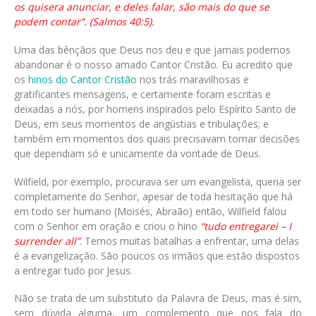
os quisera anunciar, e deles falar, são mais do que se
podem contar”. (Salmos 40:5).
Uma das bênçãos que Deus nos deu e que jamais podemos
abandonar é o nosso amado Cantor Cristão. Eu acredito que
os
hinos do Cantor Cristão
nos trás maravilhosas e
gratificantes mensagens, e certamente foram escritas e
deixadas a nós, por homens inspirados pelo Espírito Santo de
Deus, em seus momentos de angústias e tribulações; e
também em momentos dos quais precisavam tomar decisões
que dependiam só e unicamente da vontade de Deus.
Wilfield, por exemplo, procurava ser um evangelista, queria ser
completamente do Senhor, apesar de toda hesitação que há
em todo ser humano (Moisés, Abraão) então, Wilfield falou
com o Senhor em oração e criou o hino
“tudo entregarei – I
surrender all”
. Temos muitas batalhas a enfrentar, uma delas
é a evangelização. São poucos os irmãos que estão dispostos
a entregar tudo por Jesus.
Não se trata de um substituto da Palavra de Deus, mas é sim,
sem dúvida alguma, um complemento que nos fala do