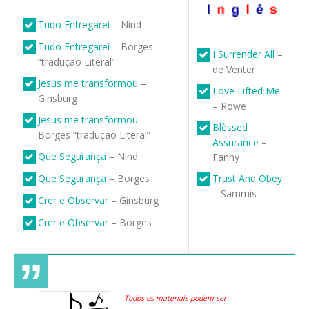
Tudo Entregarei
– Nind
Tudo Entregarei
– Borges
I Surrender All
–
“tradução Literal”
de Venter
Jesus me transformou
–
Love Lifted Me
Ginsburg
– Rowe
Jesus me transformou
–
Blèssed
Borges “tradução Literal”
Assurance
–
Que Segurança
– Nind
Fanny
Que Segurança
– Borges
Trust And Obey
– Sammis
Crer e Observar
– Ginsburg
Crer e Observar
– Borges
Todos os materiais podem ser