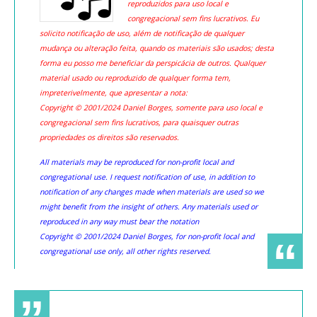
reproduzidos para uso local e
congregacional sem fins lucrativos. Eu
solicito notificação de uso, além de notificação de qualquer
mudança ou alteração feita, quando os materiais são usados; desta
forma eu posso me beneficiar da perspicácia de outros. Qualquer
material usado ou reproduzido de qualquer forma tem,
impreterivelmente, que apresentar a nota:
Copyright © 2001/2024 Daniel Borges, somente para uso local e
congregacional sem fins lucrativos, para quaisquer outras
propriedades os direitos são reservados.
All materials may be reproduced for non-profit local and
congregational use. I request notification of use, in addition to
notification of any changes made when materials are used so we
might benefit from the insight of others. Any materials used or
reproduced in any way must bear the notation
Copyright © 2001/2024 Daniel Borges, for non-profit local and
congregational use only, all other rights reserved.