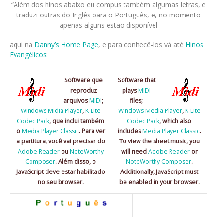
“Além dos hinos abaixo eu compus também algumas letras, e
traduzi outras do Inglês para o Português, e, no momento
apenas alguns estão disponível
aqui na
Danny’s Home Page
, e para conhecê-los vá até
Hinos
Evangélicos
:
Software que
Software that
reproduz
plays
MIDI
arquivos
MIDI
;
files;
Windows Midia Player
,
K-Lite
Windows Media Player
,
K-Lite
Codec Pack
, que inclui também
Codec Pack
, which also
o
Media Player Classic
. Para ver
includes
Media Player Classic
.
a partitura, você vai precisar do
To view the sheet music, you
Adobe Reader
ou
NoteWorthy
will need
Adobe Reader
or
Composer
. Além disso, o
NoteWorthy Composer
.
JavaScript deve estar habilitado
Additionally, JavaScript must
no seu browser.
be enabled in your browser.