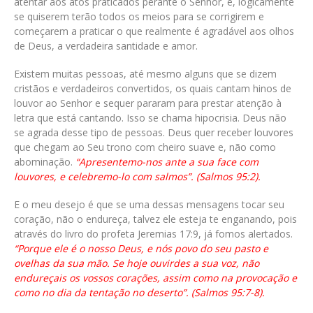
atentar aos atos praticados perante o Senhor, e, logicamente
se quiserem terão todos os meios para se corrigirem e
começarem a praticar o que realmente é agradável aos olhos
de Deus, a verdadeira santidade e amor.
Existem muitas pessoas, até mesmo alguns que se dizem
cristãos e verdadeiros convertidos, os quais cantam hinos de
louvor ao Senhor e sequer pararam para prestar atenção à
letra que está cantando. Isso se chama hipocrisia. Deus não
se agrada desse tipo de pessoas. Deus quer receber louvores
que chegam ao Seu trono com cheiro suave e, não como
abominação.
“Apresentemo-nos ante a sua face com
louvores, e celebremo-lo com salmos”. (Salmos 95:2).
E o meu desejo é que se uma dessas mensagens tocar seu
coração, não o endureça, talvez ele esteja te enganando, pois
através do livro do profeta Jeremias 17:9, já fomos alertados.
“Porque ele é o nosso Deus, e nós povo do seu pasto e
ovelhas da sua mão. Se hoje ouvirdes a sua voz, não
endureçais os vossos corações, assim como na provocação e
como no dia da tentação no deserto”. (Salmos 95:7-8).