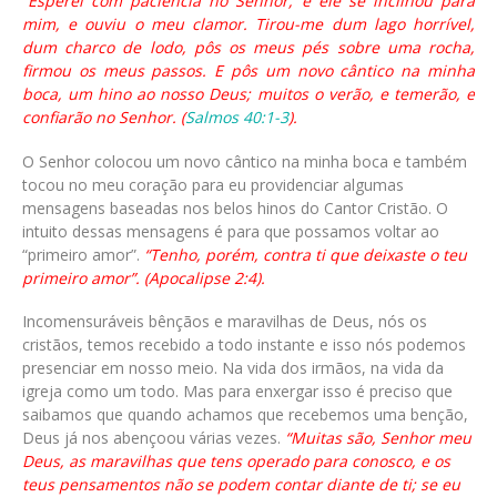
“Esperei com paciência no Senhor, e ele se inclinou para
mim, e ouviu o meu clamor. Tirou-me dum lago horrível,
dum charco de lodo, pôs os meus pés sobre uma rocha,
firmou os meus passos. E pôs um novo cântico na minha
boca, um hino ao nosso Deus; muitos o verão, e temerão, e
confiarão no Senhor. (
Salmos 40:1-3
).
O Senhor colocou um novo cântico na minha boca e também
tocou no meu coração para eu providenciar algumas
mensagens baseadas nos belos hinos do Cantor Cristão. O
intuito dessas mensagens é para que possamos voltar ao
“primeiro amor”.
“Tenho, porém, contra ti que deixaste o teu
primeiro amor”. (Apocalipse 2:4).
Incomensuráveis bênçãos e maravilhas de Deus, nós os
cristãos, temos recebido a todo instante e isso nós podemos
presenciar em nosso meio. Na vida dos irmãos, na vida da
igreja como um todo. Mas para enxergar isso é preciso que
saibamos que quando achamos que recebemos uma benção,
Deus já nos abençoou várias vezes.
“Muitas são, Senhor meu
Deus, as maravilhas que tens operado para conosco, e os
teus pensamentos não se podem contar diante de ti; se eu