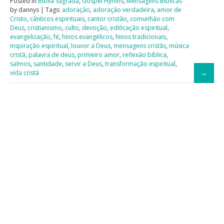
Posted in
Bíblia Sagrada
,
Gospel Hymns
,
Mensagens Bíblicas
by dannys | Tags:
adoração
,
adoração verdadeira
,
amor de
Cristo
,
cânticos espirituais
,
cantor cristão
,
comunhão com
Deus
,
cristianismo
,
culto
,
devoção
,
edificação espiritual
,
evangelização
,
fé
,
hinos evangélicos
,
hinos tradicionais
,
inspiração espiritual
,
louvor a Deus
,
mensagens cristãs
,
música
cristã
,
palavra de deus
,
primeiro amor
,
reflexão bíblica
,
salmos
,
santidade
,
servir a Deus
,
transformação espiritual
,
vida cristã