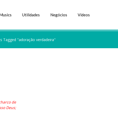
Musics
Utilidades
Negócios
Vídeos
s Tagged "adoração verdadeira"
charco de
sso Deus;