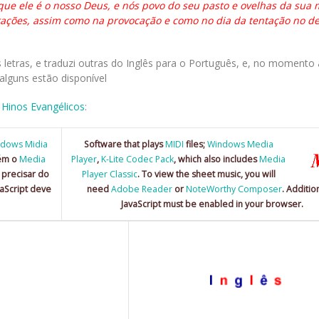
ue ele é o nosso Deus, e nós povo do seu pasto e ovelhas da sua 
rações, assim como na provocação e como no dia da tentação no de
etras, e traduzi outras do Inglês para o Português, e, no momento
alguns estão disponível
é
Hinos Evangélicos
:
dows Midia
Software that plays
MIDI
files;
Windows Media
bém o
Media
Player
,
K-Lite Codec Pack
, which also includes
Media
i precisar do
Player Classic
. To view the sheet music, you will
vaScript deve
need
Adobe Reader
or
NoteWorthy Composer
. Addition
JavaScript must be enabled in your browser.