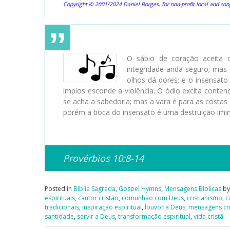
Copyright © 2001/2024 Daniel Borges, for non-profit local and congr
O sábio de coração aceita
integridade anda seguro; mas
olhos dá dores; e o insensato
ímpios esconde a violência. O ódio excita conte
se acha a sabedoria; mas a vara é para as costa
porém a boca do insensato é uma destruição imin
Provérbios 10:8-14
Posted in
Bíblia Sagrada
,
Gospel Hymns
,
Mensagens Bíblicas
by
espirituais
,
cantor cristão
,
comunhão com Deus
,
cristianismo
,
c
tradicionais
,
inspiração espiritual
,
louvor a Deus
,
mensagens cri
santidade
,
servir a Deus
,
transformação espiritual
,
vida cristã