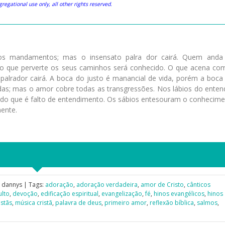
egational use only, all other rights reserved.
 os mandamentos; mas o insensato palra dor cairá. Quem and
 o que perverte os seus caminhos será conhecido. O que acena co
 palrador cairá. A boca do justo é manancial de vida, porém a boca
ndas; mas o amor cobre todas as transgressões. Nos lábios do enten
s do que é falto de entendimento. Os sábios entesouram o conhecime
ente.
 dannys | Tags:
adoração
,
adoração verdadeira
,
amor de Cristo
,
cânticos
ulto
,
devoção
,
edificação espiritual
,
evangelização
,
fé
,
hinos evangélicos
,
hinos
stãs
,
música cristã
,
palavra de deus
,
primeiro amor
,
reflexão bíblica
,
salmos
,