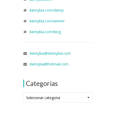
dannybia.com/danny
dannybia.com/winner
dannybia.com/blog
dannybia@dannybia.com
dannybia@hotmail.com
Categorias
Categorias