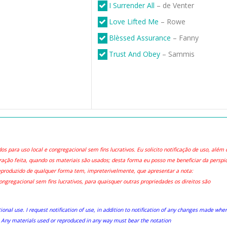
I Surrender All
– de Venter
Love Lifted Me
– Rowe
Blèssed Assurance
– Fanny
Trust And Obey
– Sammis
s para uso local e congregacional sem fins lucrativos. Eu solicito notificação de uso, além 
ração feita, quando os materiais são usados; desta forma eu posso me beneficiar da perspi
eproduzido de qualquer forma tem, impreterivelmente, que apresentar a nota:
gregacional sem fins lucrativos, para quaisquer outras propriedades os direitos são
onal use. I request notification of use, in addition to notification of any changes made whe
. Any materials used or reproduced in any way must bear the notation