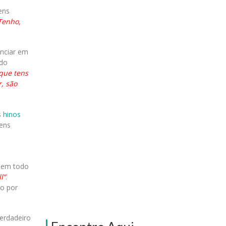
ens
Tenho,
enciar em
ndo
que tens
, são
s
hinos
mens
á em todo
l”
.
do por
erdadeiro