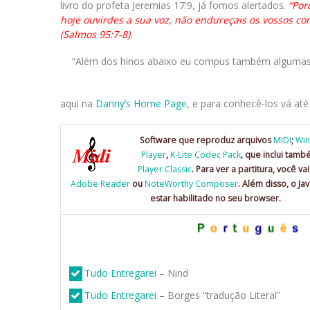
livro do profeta Jeremias 17:9, já fomos alertados.
“Porq
hoje ouvirdes a sua voz, não endureçais os vossos co
(Salmos 95:7-8).
“Além dos hinos abaixo eu compus também algumas l
aqui na
Danny’s Home Page
, e para conhecê-los vá at
Software que reproduz arquivos
MIDI
;
Win
Player
,
K-Lite Codec Pack
, que inclui tam
Player Classic
. Para ver a partitura, você va
Adobe Reader
ou
NoteWorthy Composer
. Além disso, o Ja
estar habilitado no seu browser.
Tudo Entregarei
– Nind
Tudo Entregarei
– Borges “tradução Literal”