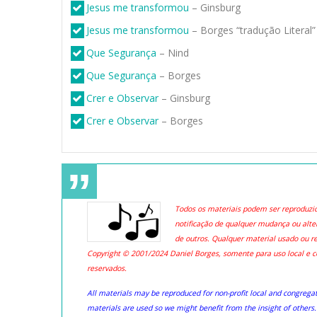
Jesus me transformou
– Ginsburg
Jesus me transformou
– Borges “tradução Literal”
Que Segurança
– Nind
Que Segurança
– Borges
Crer e Observar
– Ginsburg
Crer e Observar
– Borges
Todos os materiais podem ser reproduzido
notificação de qualquer mudança ou alte
de outros. Qualquer material usado ou r
Copyright © 2001/2024 Daniel Borges, somente para uso local e con
reservados.
All materials may be reproduced for non-profit local and congregati
materials are used so we might benefit from the insight of others