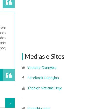
a em
m os
 dos
dido
nto;
Medias e Sites
Youtube Dannybia
Facebook Dannybia
Tricolor Notícias Hoje
dannybia.com