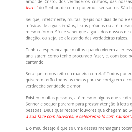
amor de Cristo, dos verdadeiros cristãos, das nos
livres”
do Senhor, de como podemos ser santos. São hi
Sei que, infelizmente, muitas igrejas nos dias de hoje
músicas de alguns irmãos, letras próprias ou até mesm
mesma forma. Só de saber que alguns dos nossos neto
direção, ou seja, se afastando das verdadeiras raízes.
Tenho a esperança que muitos quando vierem a ler ess
analisarem como tenho procurado fazer, e, com isso 
cantando.
Será que temos feito da maneira correta? Todos poderã
quiserem terão todos os meios para se corrigirem e c
verdadeira santidade e amor.
Existem muitas pessoas, até mesmo alguns que se dizem
Senhor e sequer pararam para prestar atenção à letra 
pessoas. Deus quer receber louvores que chegam ao 
a sua face com louvores, e celebremo-lo com salmos”.
E o meu desejo é que se uma dessas mensagens tocar s