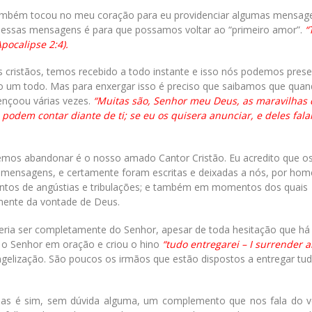
ambém tocou no meu coração para eu providenciar algumas mensag
o dessas mensagens é para que possamos voltar ao “primeiro amor”.
“
pocalipse 2:4).
 cristãos, temos recebido a todo instante e isso nós podemos pres
mo um todo. Mas para enxergar isso é preciso que saibamos que qua
nçoou várias vezes.
“Muitas são, Senhor meu Deus, as maravilhas 
odem contar diante de ti; se eu os quisera anunciar, e deles falar
mos abandonar é o nosso amado Cantor Cristão. Eu acredito que o
s mensagens, e certamente foram escritas e deixadas a nós, por ho
entos de angústias e tribulações; e também em momentos dos quais
mente da vontade de Deus.
queria ser completamente do Senhor, apesar de toda hesitação que h
m o Senhor em oração e criou o hino
“tudo entregarei – I surrender al
gelização. São poucos os irmãos que estão dispostos a entregar tu
mas é sim, sem dúvida alguma, um complemento que nos fala do v