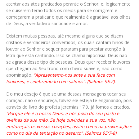
atentar aos atos praticados perante o Senhor, e, logicamente
se quiserem terão todos os meios para se corrigirem e
começarem a praticar o que realmente é agradável aos olhos
de Deus, a verdadeira santidade e amor.
Existem muitas pessoas, até mesmo alguns que se dizem
cristãos e verdadeiros convertidos, os quais cantam hinos de
louvor ao Senhor e sequer pararam para prestar atenção à
letra que está cantando. Isso se chama hipocrisia. Deus não
se agrada desse tipo de pessoas. Deus quer receber louvores
que chegam ao Seu trono com cheiro suave e, não como
abominação.
“Apresentemo-nos ante a sua face com
louvores, e celebremo-lo com salmos”. (Salmos 95:2).
E o meu desejo é que se uma dessas mensagens tocar seu
coração, não o endureça, talvez ele esteja te enganando, pois
através do livro do profeta Jeremias 17:9, já fomos alertados.
“Porque ele é o nosso Deus, e nós povo do seu pasto e
ovelhas da sua mão. Se hoje ouvirdes a sua voz, não
endureçais os vossos corações, assim como na provocação e
como no dia da tentação no deserto”. (Salmos 95:7-8).