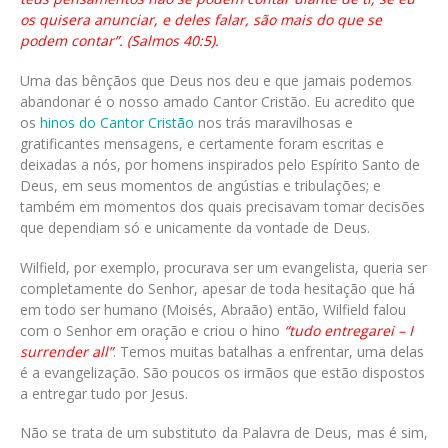
os quisera anunciar, e deles falar, são mais do que se
podem contar”. (Salmos 40:5).
Uma das bênçãos que Deus nos deu e que jamais podemos
abandonar é o nosso amado Cantor Cristão. Eu acredito que
os
hinos do Cantor Cristão
nos trás maravilhosas e
gratificantes mensagens, e certamente foram escritas e
deixadas a nós, por homens inspirados pelo Espírito Santo de
Deus, em seus momentos de angústias e tribulações; e
também em momentos dos quais precisavam tomar decisões
que dependiam só e unicamente da vontade de Deus.
Wilfield, por exemplo, procurava ser um evangelista, queria ser
completamente do Senhor, apesar de toda hesitação que há
em todo ser humano (Moisés, Abraão) então, Wilfield falou
com o Senhor em oração e criou o hino
“tudo entregarei – I
surrender all”
. Temos muitas batalhas a enfrentar, uma delas
é a evangelização. São poucos os irmãos que estão dispostos
a entregar tudo por Jesus.
Não se trata de um substituto da Palavra de Deus, mas é sim,