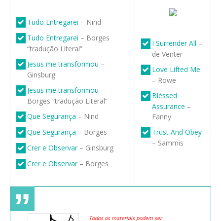
Tudo Entregarei
– Nind
Tudo Entregarei
– Borges
I Surrender All
–
“tradução Literal”
de Venter
Jesus me transformou
–
Love Lifted Me
Ginsburg
– Rowe
Jesus me transformou
–
Blèssed
Borges “tradução Literal”
Assurance
–
Que Segurança
– Nind
Fanny
Que Segurança
– Borges
Trust And Obey
– Sammis
Crer e Observar
– Ginsburg
Crer e Observar
– Borges
Todos os materiais podem ser