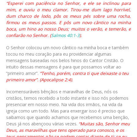
“Esperei com paciência no Senhor, e ele se inclinou para
mim, e ouviu o meu clamor. Tirou-me dum lago horrível,
dum charco de lodo, pôs os meus pés sobre uma rocha,
firmou os meus passos. E pôs um novo cântico na minha
boca, um hino ao nosso Deus; muitos o verão, e temerão, e
confiarão no Senhor. (
Salmos 40:1-3
).
O Senhor colocou um novo cântico na minha boca e também
tocou no meu coração para eu providenciar algumas
mensagens baseadas nos belos hinos do Cantor Cristão. O
intuito dessas mensagens é para que possamos voltar ao
“primeiro amor”.
“Tenho, porém, contra ti que deixaste o teu
primeiro amor”. (Apocalipse 2:4).
Incomensuráveis bênçãos e maravilhas de Deus, nós os
cristãos, temos recebido a todo instante e isso nós podemos
presenciar em nosso meio. Na vida dos irmãos, na vida da
igreja como um todo. Mas para enxergar isso é preciso que
saibamos que quando achamos que recebemos uma benção,
Deus já nos abençoou várias vezes.
“Muitas são, Senhor meu
Deus, as maravilhas que tens operado para conosco, e os
teus pensamentos não se podem contar diante de ti; se eu