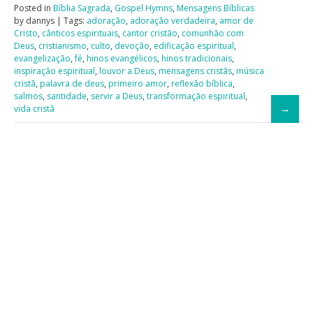
Posted in
Bíblia Sagrada
,
Gospel Hymns
,
Mensagens Bíblicas
by dannys | Tags:
adoração
,
adoração verdadeira
,
amor de
Cristo
,
cânticos espirituais
,
cantor cristão
,
comunhão com
Deus
,
cristianismo
,
culto
,
devoção
,
edificação espiritual
,
evangelização
,
fé
,
hinos evangélicos
,
hinos tradicionais
,
inspiração espiritual
,
louvor a Deus
,
mensagens cristãs
,
música
cristã
,
palavra de deus
,
primeiro amor
,
reflexão bíblica
,
salmos
,
santidade
,
servir a Deus
,
transformação espiritual
,
vida cristã