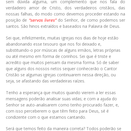
sem dúvida alguma, um complemento que nos fala do
verdadeiro amor de Cristo, dos verdadeiros cristãos, das
nossas falhas, do modo como devemos proceder estando na
posição de
“servos livres”
do Senhor, de como podemos ser
santos. São hinos extraídos e baseados na Palavra de Deus.
Sei que, infelizmente, muitas igrejas nos dias de hoje estão
abandonando esse tesouro que nos foi deixado e,
substituindo-o por músicas de alguns irmãos, letras próprias
ou até mesmo em forma de corinhos. Sei que é triste e
acredito que muitos pensam da mesma forma. Só de saber
que alguns dos nossos netos sequer conhecerão o Cantor
Cristão se algumas igrejas continuarem nessa direção, ou
seja, se afastando das verdadeiras raízes.
Tenho a esperança que muitos quando vierem a ler essas
mensagens poderão analisar suas vidas; e com a ajuda do
Senhor se auto-analisarem como tenho procurado fazer, e,
com isso perceberem o que têm feito para Deus, sé é
condizente com o que estamos cantando.
Será que temos feito da maneira correta? Todos poderão se