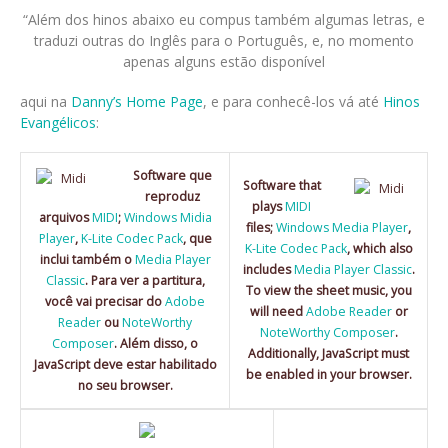
“Além dos hinos abaixo eu compus também algumas letras, e
traduzi outras do Inglês para o Português, e, no momento
apenas alguns estão disponível
aqui na
Danny’s Home Page
, e para conhecê-los vá até
Hinos
Evangélicos
:
Software que
Software that
reproduz
plays
MIDI
arquivos
MIDI
;
Windows Midia
files;
Windows Media Player
,
Player
,
K-Lite Codec Pack
, que
K-Lite Codec Pack
, which also
inclui também o
Media Player
includes
Media Player Classic
.
Classic
. Para ver a partitura,
To view the sheet music, you
você vai precisar do
Adobe
will need
Adobe Reader
or
Reader
ou
NoteWorthy
NoteWorthy Composer
.
Composer
. Além disso, o
Additionally, JavaScript must
JavaScript deve estar habilitado
be enabled in your browser.
no seu browser.