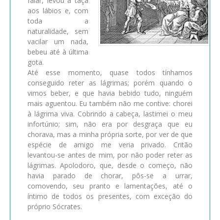
falar, levou a taça
aos lábios e, com
toda a
naturalidade, sem
vacilar um nada,
bebeu até à última
gota.
Até esse momento, quase todos tínhamos
conseguido reter as lágrimas; porém quando o
vimos beber, e que havia bebido tudo, ninguém
mais aguentou. Eu também não me contive: chorei
à lágrima viva. Cobrindo a cabeça, lastimei o meu
infortúnio; sim, não era por desgraça que eu
chorava, mas a minha própria sorte, por ver de que
espécie de amigo me veria privado. Critão
levantou-se antes de mim, por não poder reter as
lágrimas. Apolodoro, que, desde o começo, não
havia parado de chorar, pôs-se a urrar,
comovendo, seu pranto e lamentações, até o
íntimo de todos os presentes, com exceção do
próprio Sócrates.