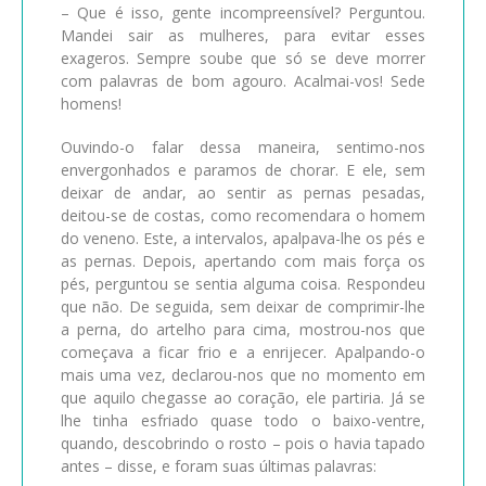
– Que é isso, gente incompreensível? Perguntou.
Mandei sair as mulheres, para evitar esses
exageros. Sempre soube que só se deve morrer
com palavras de bom agouro. Acalmai-vos! Sede
homens!
Ouvindo-o falar dessa maneira, sentimo-nos
envergonhados e paramos de chorar. E ele, sem
deixar de andar, ao sentir as pernas pesadas,
deitou-se de costas, como recomendara o homem
do veneno. Este, a intervalos, apalpava-lhe os pés e
as pernas. Depois, apertando com mais força os
pés, perguntou se sentia alguma coisa. Respondeu
que não. De seguida, sem deixar de comprimir-lhe
a perna, do artelho para cima, mostrou-nos que
começava a ficar frio e a enrijecer. Apalpando-o
mais uma vez, declarou-nos que no momento em
que aquilo chegasse ao coração, ele partiria. Já se
lhe tinha esfriado quase todo o baixo-ventre,
quando, descobrindo o rosto – pois o havia tapado
antes – disse, e foram suas últimas palavras: