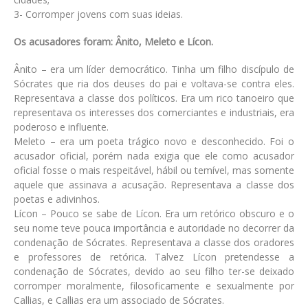
3- Corromper jovens com suas ideias.
Os acusadores foram: Ânito, Meleto e Lícon.
Ânito – era um líder democrático. Tinha um filho discípulo de
Sócrates que ria dos deuses do pai e voltava-se contra eles.
Representava a classe dos políticos. Era um rico tanoeiro que
representava os interesses dos comerciantes e industriais, era
poderoso e influente.
Meleto – era um poeta trágico novo e desconhecido. Foi o
acusador oficial, porém nada exigia que ele como acusador
oficial fosse o mais respeitável, hábil ou temível, mas somente
aquele que assinava a acusação. Representava a classe dos
poetas e adivinhos.
Lícon – Pouco se sabe de Lícon. Era um retórico obscuro e o
seu nome teve pouca importância e autoridade no decorrer da
condenação de Sócrates. Representava a classe dos oradores
e professores de retórica. Talvez Lícon pretendesse a
condenação de Sócrates, devido ao seu filho ter-se deixado
corromper moralmente, filosoficamente e sexualmente por
Callias, e Callias era um associado de Sócrates.