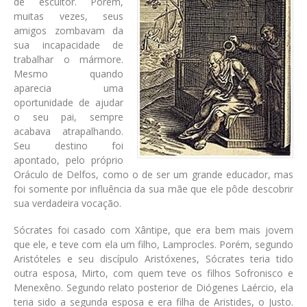
de escultor. Porém,
muitas vezes, seus
amigos zombavam da
sua incapacidade de
trabalhar o mármore.
Mesmo quando
aparecia uma
oportunidade de ajudar
o seu pai, sempre
acabava atrapalhando.
Seu destino foi
apontado, pelo próprio
Oráculo de Delfos, como o de ser um grande educador, mas
foi somente por influência da sua mãe que ele pôde descobrir
sua verdadeira vocação.
Sócrates foi casado com Xântipe, que era bem mais jovem
que ele, e teve com ela um filho, Lamprocles. Porém, segundo
Aristóteles e seu discípulo Aristóxenes, Sócrates teria tido
outra esposa, Mirto, com quem teve os filhos Sofronisco e
Menexêno. Segundo relato posterior de Diógenes Laércio, ela
teria sido a segunda esposa e era filha de Aristides, o Justo.