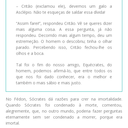
– Critão (exclamou ele), devemos um galo a
Asclépio. Não te esqueças de saldar essa dívida!
“Assim farei!”, respondeu Critão. Vê se queres dizer
mais alguma coisa. A essa pergunta, já não
respondeu. Decorrido mais algum tempo, deu um
estremeção. O homem o descobriu; tinha o olhar
parado. Percebendo isso, Critão fechou-lhe os
olhos e a boca.
Tal foi o fim do nosso amigo, Equécrates, do
homem, podemos afirmá-lo, que entre todos os
que nos foi dado conhecer, era o melhor e
também o mais sábio e mais justo.
No Fédon, Sócrates dá razões para crer na imortalidade.
Quando Sócrates foi condenado à morte, comentou,
alegremente, que, no outro mundo, poderia fazer perguntas
eternamente sem ser condenado a morrer, porque era
imortal.