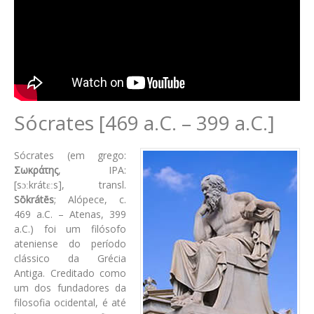
Sócrates [469 a.C. – 399 a.C.]
Sócrates (em grego:
Σωκράτης
, IPA:
[sɔːkrátɛːs], transl.
Sōkrátēs
; Alópece, c.
469 a.C. – Atenas, 399
a.C.) foi um filósofo
ateniense do período
clássico da Grécia
Antiga. Creditado como
um dos fundadores da
filosofia ocidental, é até