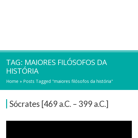
TAG:
MAIORES FILÓSOFOS DA
HISTÓRIA
Home
»
Posts Tagged "maiores filósofos da história"
Sócrates [469 a.C. – 399 a.C.]