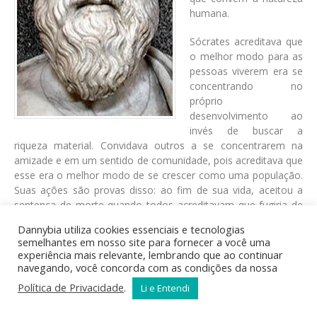
humana.
Sócrates acreditava que
o melhor modo para as
pessoas viverem era se
concentrando no
próprio
desenvolvimento ao
invés de buscar a
riqueza material. Convidava outros a se concentrarem na
amizade e em um sentido de comunidade, pois acreditava que
esse era o melhor modo de se crescer como uma população.
Suas ações são provas disso: ao fim de sua vida, aceitou a
sentença de morte quando todos acreditavam que fugiria de
Atenas, pois acreditava que não podia fugir de sua
Dannybia utiliza cookies essenciais e tecnologias
comunidade. Acreditava que os seres humanos possuíam
semelhantes em nosso site para fornecer a você uma
certas virtudes, tanto filosóficas quanto intelectuais. Dizia que
experiência mais relevante, lembrando que ao continuar
a virtude era a mais importante de todas as coisas.
navegando, você concorda com as condições da nossa
Política de Privacidade
.
Li e Entendi
Política