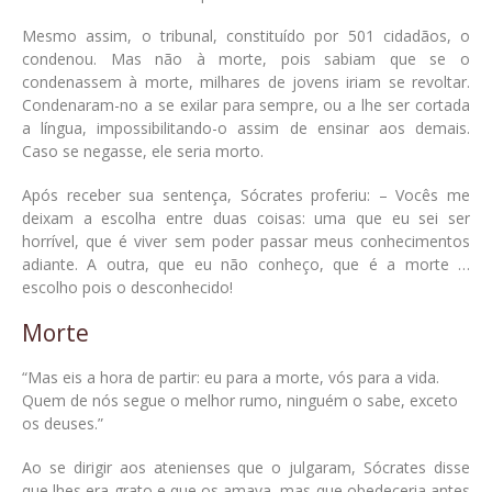
Mesmo assim, o tribunal, constituído por 501 cidadãos, o
condenou. Mas não à morte, pois sabiam que se o
condenassem à morte, milhares de jovens iriam se revoltar.
Condenaram-no a se exilar para sempre, ou a lhe ser cortada
a língua, impossibilitando-o assim de ensinar aos demais.
Caso se negasse, ele seria morto.
Após receber sua sentença, Sócrates proferiu: – Vocês me
deixam a escolha entre duas coisas: uma que eu sei ser
horrível, que é viver sem poder passar meus conhecimentos
adiante. A outra, que eu não conheço, que é a morte …
escolho pois o desconhecido!
Morte
“Mas eis a hora de partir: eu para a morte, vós para a vida.
Quem de nós segue o melhor rumo, ninguém o sabe, exceto
os deuses.”
Ao se dirigir aos atenienses que o julgaram, Sócrates disse
que lhes era grato e que os amava, mas que obedeceria antes