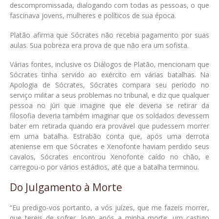
descompromissada, dialogando com todas as pessoas, o que
fascinava jovens, mulheres e políticos de sua época.
Platão afirma que Sócrates não recebia pagamento por suas
aulas. Sua pobreza era prova de que não era um sofista.
Várias fontes, inclusive os Diálogos de Platão, mencionam que
Sócrates tinha servido ao exército em várias batalhas. Na
Apologia de Sócrates, Sócrates compara seu período no
serviço militar a seus problemas no tribunal, e diz que qualquer
pessoa no júri que imagine que ele deveria se retirar da
filosofia deveria também imaginar que os soldados devessem
bater em retirada quando era provável que pudessem morrer
em uma batalha. Estrabão conta que, após uma derrota
ateniense em que Sócrates e Xenofonte haviam perdido seus
cavalos, Sócrates encontrou Xenofonte caído no chão, e
carregou-o por vários estádios, até que a batalha terminou.
Do Julgamento à Morte
“Eu predigo-vos portanto, a vós juízes, que me fazeis morrer,
que tereis de sofrer, logo após a minha morte, um castigo