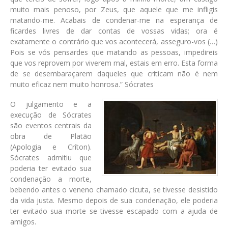
muito mais penoso, por Zeus, que aquele que me infligis
matando-me. Acabais de condenar-me na esperança de
ficardes livres de dar contas de vossas vidas; ora é
exatamente o contrário que vos acontecerá, asseguro-vos (…)
Pois se vós pensardes que matando as pessoas, impedireis
que vos reprovem por viverem mal, estais em erro. Esta forma
de se desembaraçarem daqueles que criticam não é nem
muito eficaz nem muito honrosa.” Sócrates
O julgamento e a
execução de Sócrates
são eventos centrais da
obra de Platão
(Apologia e Críton).
Sócrates admitiu que
poderia ter evitado sua
condenação a morte,
bebendo antes o veneno chamado cicuta, se tivesse desistido
da vida justa. Mesmo depois de sua condenação, ele poderia
ter evitado sua morte se tivesse escapado com a ajuda de
amigos.