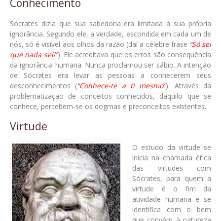
Conhecimento
Sócrates dizia que sua sabedoria era limitada à sua própria
ignorância. Segundo ele, a verdade, escondida em cada um de
nós, só é visível aos olhos da razão (daí a célebre frase
“Só sei
que nada sei!”
). Ele acreditava que os erros são consequência
da ignorância humana. Nunca proclamou ser sábio. A intenção
de Sócrates era levar as pessoas a conhecerem seus
desconhecimentos (
“Conhece-te a ti mesmo”
). Através da
problematização de conceitos conhecidos, daquilo que se
conhece, percebem-se os dogmas e preconceitos existentes.
Virtude
O estudo da virtude se
inicia na chamada ética
das virtudes com
Sócrates, para quem a
virtude é o fim da
atividade humana e se
identifica com o bem
que convém à natureza