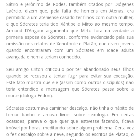
Sátiro e Jerônimo de Rodes, também citados por Diógenes
Laércio, dizem que, pela falta de homens em Atenas, era
permitido a um ateniense casado ter filhos com outra mulher,
e que Sócrates teria tido Xântipe e Mirto ao mesmo tempo.
Armand D’Angour argumenta que Mirto fora na verdade a
primeira esposa de Sócrates, conforme evidenciado pela sua
omissão nos relatos de Xenofonte e Platão, que eram jovens
quando encontraram com um Sócrates em idade adulta
avançada e nem a teriam conhecido.
Seu amigo Críton criticou-o por ter abandonado seus filhos
quando se recusou a tentar fugir para evitar sua execução.
Este fato mostra que ele (assim como outros discípulos) não
teria entendido a mensagem que Sócrates passa sobre a
morte (diálogo Fédon).
Sócrates costumava caminhar descalço, não tinha o hábito de
tomar banho e amava livros sobre sexologia. Em certas
ocasiões, parava o que quer que estivesse fazendo, ficava
imóvel por horas, meditando sobre algum problema. Certa vez
o fez descalço sobre a neve, segundo os escritos de Platão, o