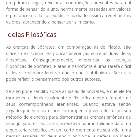
em primeiro lugar, revelar as contradições presentes na atual
forma de pensar do aluno, normalmente baseadas em valores
e preconceitos da sociedade, e auxiliá-lo assim a redefinir tais
valores, aprendendo a pensar por si mesmo.
Ideias Filosóficas
As crenças de Sócrates, em comparação às de Platão, são
difíceis de discernir. Há poucas diferenças entre as duas ideias
filosóficas. Consequentemente, diferenciar as crenças
filosóficas de Sócrates, Platão e Xenofonte é uma tarefa difícil
e deve-se sempre lembrar que o que é atribuído a Sócrates
pode refletir o pensamento dos outros autores.
Se algo pode ser dito sobre as ideias de Sócrates, é que ele foi
moralmente, intelectualmente e filosoficamente diferente de
seus contemporâneos atenienses. Quando estava sendo
julgado por heresia e por corromper a juventude, usou seu
método de elenchos para demonstrar as crenças errôneas de
seus julgadores. Sócrates acreditava na imortalidade da alma
e que teria recebido, em um certo momento de sua vida, uma
missão especial do deus Apolo Apologia, a defesa do logos