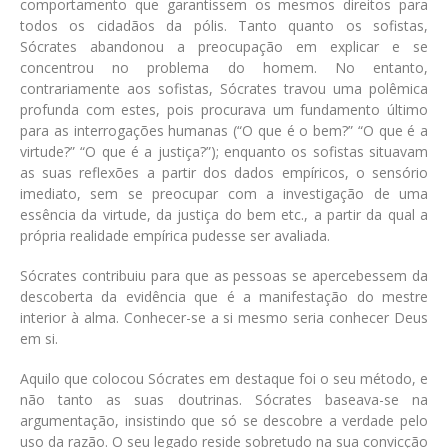
comportamento que garantissem os mesmos direitos para
todos os cidadãos da pólis. Tanto quanto os sofistas,
Sócrates abandonou a preocupação em explicar e se
concentrou no problema do homem. No entanto,
contrariamente aos sofistas, Sócrates travou uma polêmica
profunda com estes, pois procurava um fundamento último
para as interrogações humanas (“O que é o bem?” “O que é a
virtude?” “O que é a justiça?”); enquanto os sofistas situavam
as suas reflexões a partir dos dados empíricos, o sensório
imediato, sem se preocupar com a investigação de uma
essência da virtude, da justiça do bem etc., a partir da qual a
própria realidade empírica pudesse ser avaliada.
Sócrates contribuiu para que as pessoas se apercebessem da
descoberta da evidência que é a manifestação do mestre
interior à alma. Conhecer-se a si mesmo seria conhecer Deus
em si.
Aquilo que colocou Sócrates em destaque foi o seu método, e
não tanto as suas doutrinas. Sócrates baseava-se na
argumentação, insistindo que só se descobre a verdade pelo
uso da razão. O seu legado reside sobretudo na sua convicção