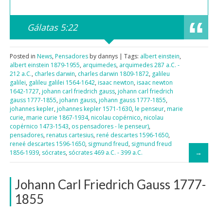
Gálatas 5:22
Posted in
News
,
Pensadores
by dannys | Tags:
albert einstein
,
albert einstein 1879-1955
,
arquimedes
,
arquimedes 287 a.C. -
212 a.C.
,
charles darwin
,
charles darwin 1809-1872
,
galileu
galilei
,
galileu galilei 1564-1642
,
isaac newton
,
isaac newton
1642-1727
,
johann carl friedrich gauss
,
johann carl friedrich
gauss 1777-1855
,
johann gauss
,
johann gauss 1777-1855
,
johannes kepler
,
johannes kepler 1571-1630
,
le penseur
,
marie
curie
,
marie curie 1867-1934
,
nicolau copérnico
,
nicolau
copérnico 1473-1543
,
os pensadores - le penseur)
,
pensadores
,
renatus cartesius
,
rené descartes 1596-1650
,
reneé descartes 1596-1650
,
sigmund freud
,
sigmund freud
1856-1939
,
sócrates
,
sócrates 469 a.C. - 399 a.C.
Johann Carl Friedrich Gauss 1777-
1855