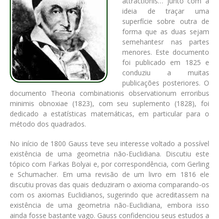
attractionis… junto com a
ideia de traçar uma
superfície sobre outra de
forma que as duas sejam
semehantesr nas partes
menores. Este documento
foi publicado em 1825 e
conduziu a muitas
publicações posteriores. O
documento Theoria combinationis observationum erroribus
minimis obnoxiae (1823), com seu suplemento (1828), foi
dedicado a estatísticas matemáticas, em particular para o
método dos quadrados.
No início de 1800 Gauss teve seu interesse voltado a possível
existência de uma geometria não-Euclidiana. Discutiu este
tópico com Farkas Bolyai e, por correspondência, com Gerling
e Schumacher. Em uma revisão de um livro em 1816 ele
discutiu provas das quais deduziram o axioma comparando-os
com os axiomas Euclidianos, sugerindo que acreditassem na
existência de uma geometria não-Euclidiana, embora isso
ainda fosse bastante vago. Gauss confidenciou seus estudos a