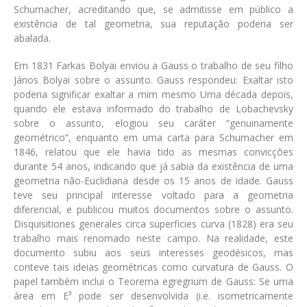
Schumacher, acreditando que, se admitisse em público a
existência de tal geometria, sua reputação poderia ser
abalada.
Em 1831 Farkas Bolyai enviou a Gauss o trabalho de seu filho
János Bolyai sobre o assunto. Gauss respondeu: Exaltar isto
poderia significar exaltar a mim mesmo Uma década depois,
quando ele estava informado do trabalho de Lobachevsky
sobre o assunto, elogiou seu caráter “genuinamente
geométrico”, enquanto em uma carta para Schumacher em
1846, relatou que ele havia tido as mesmas convicções
durante 54 anos, indicando que já sabia da existência de uma
geometria não-Euclidiana desde os 15 anos de idade. Gauss
teve seu principal interesse voltado para a geometria
diferencial, e publicou muitos documentos sobre o assunto.
Disquisitiones generales circa superficies curva (1828) era seu
trabalho mais renomado neste campo. Na realidade, este
documento subiu aos seus interesses geodésicos, mas
conteve tais ideias geométricas como curvatura de Gauss. O
papel também inclui o Teorema egregrium de Gauss: Se uma
área em E³ pode ser desenvolvida (i.e. isometricamente