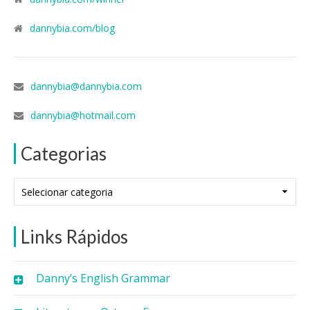
dannybia.com/blog
dannybia@dannybia.com
dannybia@hotmail.com
Categorias
Categorias
Links Rápidos
Danny’s English Grammar