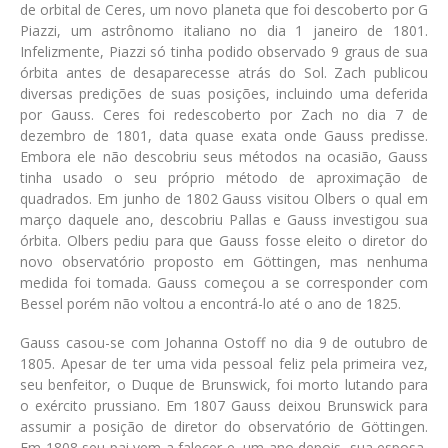
de orbital de Ceres, um novo planeta que foi descoberto por G
Piazzi, um astrônomo italiano no dia 1 janeiro de 1801.
Infelizmente, Piazzi só tinha podido observado 9 graus de sua
órbita antes de desaparecesse atrás do Sol. Zach publicou
diversas predições de suas posições, incluindo uma deferida
por Gauss. Ceres foi redescoberto por Zach no dia 7 de
dezembro de 1801, data quase exata onde Gauss predisse.
Embora ele não descobriu seus métodos na ocasião, Gauss
tinha usado o seu próprio método de aproximação de
quadrados. Em junho de 1802 Gauss visitou Olbers o qual em
março daquele ano, descobriu Pallas e Gauss investigou sua
órbita. Olbers pediu para que Gauss fosse eleito o diretor do
novo observatório proposto em Göttingen, mas nenhuma
medida foi tomada. Gauss começou a se corresponder com
Bessel porém não voltou a encontrá-lo até o ano de 1825.
Gauss casou-se com Johanna Ostoff no dia 9 de outubro de
1805. Apesar de ter uma vida pessoal feliz pela primeira vez,
seu benfeitor, o Duque de Brunswick, foi morto lutando para
o exército prussiano. Em 1807 Gauss deixou Brunswick para
assumir a posição de diretor do observatório de Göttingen.
Em 1808 seu pai vem a falecer e, um ano depois, sua esposa,