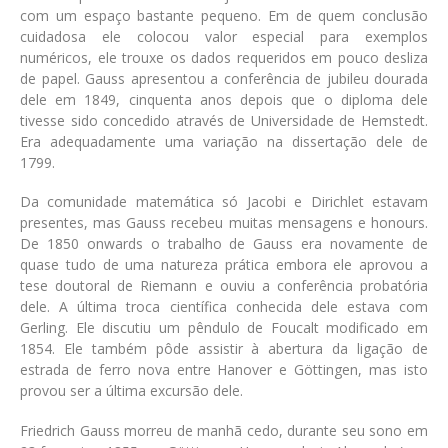
com um espaço bastante pequeno. Em de quem conclusão
cuidadosa ele colocou valor especial para exemplos
numéricos, ele trouxe os dados requeridos em pouco desliza
de papel. Gauss apresentou a conferência de jubileu dourada
dele em 1849, cinquenta anos depois que o diploma dele
tivesse sido concedido através de Universidade de Hemstedt.
Era adequadamente uma variação na dissertação dele de
1799.
Da comunidade matemática só Jacobi e Dirichlet estavam
presentes, mas Gauss recebeu muitas mensagens e honours.
De 1850 onwards o trabalho de Gauss era novamente de
quase tudo de uma natureza prática embora ele aprovou a
tese doutoral de Riemann e ouviu a conferência probatória
dele. A última troca científica conhecida dele estava com
Gerling. Ele discutiu um pêndulo de Foucalt modificado em
1854. Ele também pôde assistir à abertura da ligação de
estrada de ferro nova entre Hanover e Göttingen, mas isto
provou ser a última excursão dele.
Friedrich Gauss morreu de manhã cedo, durante seu sono em