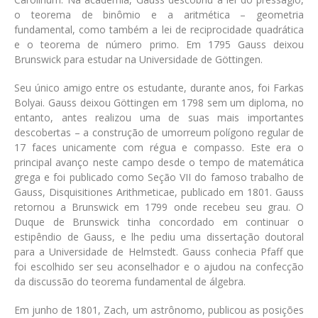
o teorema de binômio e a aritmética – geometria
fundamental, como também a lei de reciprocidade quadrática
e o teorema de número primo. Em 1795 Gauss deixou
Brunswick para estudar na Universidade de Göttingen.
Seu único amigo entre os estudante, durante anos, foi Farkas
Bolyai. Gauss deixou Göttingen em 1798 sem um diploma, no
entanto, antes realizou uma de suas mais importantes
descobertas – a construção de umorreum polígono regular de
17 faces unicamente com régua e compasso. Este era o
principal avanço neste campo desde o tempo de matemática
grega e foi publicado como Seção VII do famoso trabalho de
Gauss, Disquisitiones Arithmeticae, publicado em 1801. Gauss
retornou a Brunswick em 1799 onde recebeu seu grau. O
Duque de Brunswick tinha concordado em continuar o
estipêndio de Gauss, e lhe pediu uma dissertação doutoral
para a Universidade de Helmstedt. Gauss conhecia Pfaff que
foi escolhido ser seu aconselhador e o ajudou na confecção
da discussão do teorema fundamental de álgebra.
Em junho de 1801, Zach, um astrônomo, publicou as posições