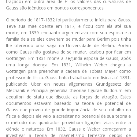
traçado) em outra área de E³ os valores das curvaturas de
Gauss são idênticos em pontos correspondentes.
O período de 1817-1832 foi particularmente infeliz para Gauss.
Teve sua mãe doente em 1817, e ficou com ela até sua
morte, em 1839. enquanto argumentava com sua esposa e a
família dela se eles deveriam se mudar para Berlim pois tinha
lhe oferecido uma vaga na Universidade de Berlim. Porém
como Gauss não gostava de se mudar, acabou por ficar em
Göttingen. Em 1831 morre a segunda esposa de Gauss, após
uma longa doença. Em 1831, Wilhelm Weber chegou a
Göttingen para preencher a cadeira de Tobias Mayer como
professor de física. Gauss tinha trabalhado em física até 1831,
publicando Uber ein neues allgemeines Grundgesetz der
Mechanik e Principia generalia theoriae figurae fluidorum em
aequilibrii de statu que discutia as forças de atração. Estes
documentos estavam baseado na teoria de potencial de
Gauss que provou de grande importância de seu trabalho na
física e depois ele veio a acreditar no potencial de sua teoria e
o método dos quadrados provinham ligações vitais entre a
ciência e natureza. Em 1832, Gauss e Weber começaram a
investigar a teoria de magnetismo terrestre depois de