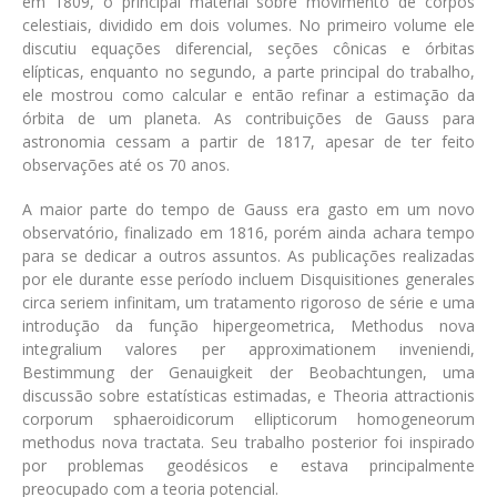
em 1809, o principal material sobre movimento de corpos
celestiais, dividido em dois volumes. No primeiro volume ele
discutiu equações diferencial, seções cônicas e órbitas
elípticas, enquanto no segundo, a parte principal do trabalho,
ele mostrou como calcular e então refinar a estimação da
órbita de um planeta. As contribuições de Gauss para
astronomia cessam a partir de 1817, apesar de ter feito
observações até os 70 anos.
A maior parte do tempo de Gauss era gasto em um novo
observatório, finalizado em 1816, porém ainda achara tempo
para se dedicar a outros assuntos. As publicações realizadas
por ele durante esse período incluem Disquisitiones generales
circa seriem infinitam, um tratamento rigoroso de série e uma
introdução da função hipergeometrica, Methodus nova
integralium valores per approximationem inveniendi,
Bestimmung der Genauigkeit der Beobachtungen, uma
discussão sobre estatísticas estimadas, e Theoria attractionis
corporum sphaeroidicorum ellipticorum homogeneorum
methodus nova tractata. Seu trabalho posterior foi inspirado
por problemas geodésicos e estava principalmente
preocupado com a teoria potencial.