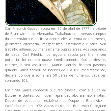
Carl Friedrich Gauss nasceu em 30 de abril de 1777 na cidade
de Brunswick, hoje Alemanha. Trabalhou em diversos campos
da matemática e da física dentre eles a teoria dos números,
geometria diferencial, magnetismo, astronomia e ótica. Seu
trabalho influenciou imensamente outras áreas. Aos sete anos
de idade, Carl Friedrich começou a escola primária, e seu
potencial foi notado quase imediatamente. Seu professor,
Büttner, e seu assistente, Martin Bartels, ficaram pasmos
quando Gauss somou os inteiros de 1 a 100 imediatamente,
declarando que a soma era 50 pares de números, cada par
somando 101.
Em 1788 Gauss começou o curso ginasial, com a ajuda de
Büttner e Bartels com quem aprendeu alto alemão e latim.
Depois de receber um estipêndio do Duque de Brunswick –
Wolfenbüttel, em 1972, Gauss entrou em Brunswick Collegium
Carolinum. Na academia, Gauss descobriu a lei do pressagio,