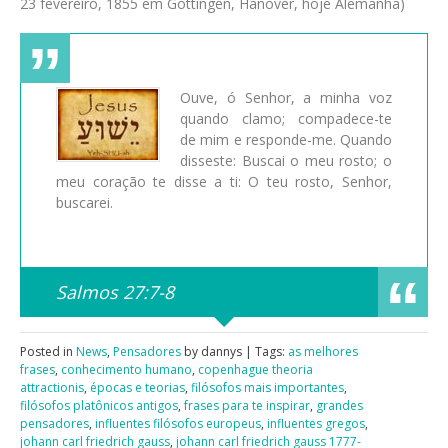
23 fevereiro, 1855 em Göttingen, Hanover, hoje Alemanha)
Ouve, ó Senhor, a minha voz
quando clamo; compadece-te
de mim e responde-me. Quando
disseste: Buscai o meu rosto; o
meu coração te disse a ti: O teu rosto, Senhor,
buscarei.
Salmos 27:7-8
Posted in
News
,
Pensadores
by dannys | Tags:
as melhores
frases
,
conhecimento humano
,
copenhague theoria
attractionis
,
épocas e teorias
,
filósofos mais importantes
,
filósofos platônicos antigos
,
frases para te inspirar
,
grandes
pensadores
,
influentes filósofos europeus
,
influentes gregos
,
johann carl friedrich gauss
,
johann carl friedrich gauss 1777-