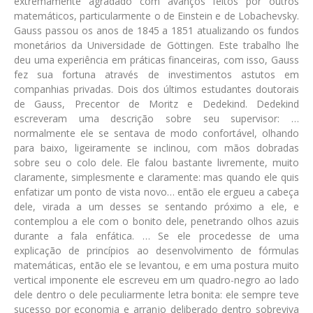
extremamente agradado com avanços feitos por outros
matemáticos, particularmente o de Einstein e de Lobachevsky.
Gauss passou os anos de 1845 a 1851 atualizando os fundos
monetários da Universidade de Göttingen. Este trabalho lhe
deu uma experiência em práticas financeiras, com isso, Gauss
fez sua fortuna através de investimentos astutos em
companhias privadas. Dois dos últimos estudantes doutorais
de Gauss, Precentor de Moritz e Dedekind. Dedekind
escreveram uma descrição sobre seu supervisor: …
normalmente ele se sentava de modo confortável, olhando
para baixo, ligeiramente se inclinou, com mãos dobradas
sobre seu o colo dele. Ele falou bastante livremente, muito
claramente, simplesmente e claramente: mas quando ele quis
enfatizar um ponto de vista novo… então ele ergueu a cabeça
dele, virada a um desses se sentando próximo a ele, e
contemplou a ele com o bonito dele, penetrando olhos azuis
durante a fala enfática. … Se ele procedesse de uma
explicação de princípios ao desenvolvimento de fórmulas
matemáticas, então ele se levantou, e em uma postura muito
vertical imponente ele escreveu em um quadro-negro ao lado
dele dentro o dele peculiarmente letra bonita: ele sempre teve
sucesso por economia e arranjo deliberado dentro sobreviva