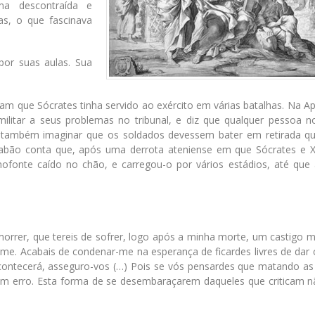
ma descontraída e
s, o que fascinava
por suas aulas. Sua
nam que Sócrates tinha servido ao exército em várias batalhas. Na A
ilitar a seus problemas no tribunal, e diz que qualquer pessoa no
eria também imaginar que os soldados devessem bater em retirada q
abão conta que, após uma derrota ateniense em que Sócrates e 
ofonte caído no chão, e carregou-o por vários estádios, até que 
 morrer, que tereis de sofrer, logo após a minha morte, um castigo 
me. Acabais de condenar-me na esperança de ficardes livres de dar 
acontecerá, asseguro-vos (…) Pois se vós pensardes que matando as
 em erro. Esta forma de se desembaraçarem daqueles que criticam 