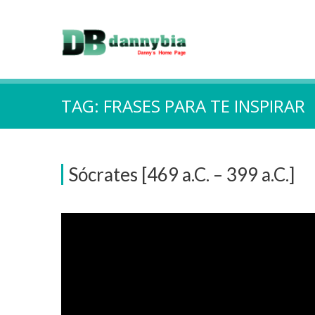
TAG:
FRASES PARA TE INSPIRAR
Sócrates [469 a.C. – 399 a.C.]