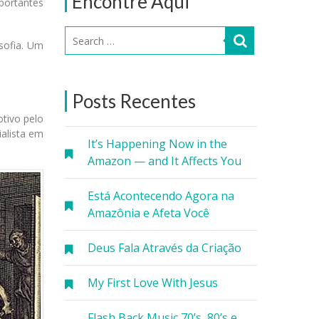
Encontre Aqui
portantes
osofia. Um
Posts Recentes
otivo pelo
ialista em
It’s Happening Now in the
Amazon — and It Affects You
Está Acontecendo Agora na
Amazônia e Afeta Você
Deus Fala Através da Criação
My First Love With Jesus
Flash Back Music 70’s, 80’s e