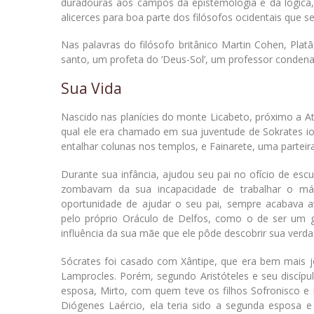
duradouras aos campos da epistemologia e da lógica,
alicerces para boa parte dos filósofos ocidentais que se
Nas palavras do filósofo britânico Martin Cohen, Platã
santo, um profeta do ‘Deus-Sol’, um professor conde
Sua Vida
Nascido nas planícies do monte Licabeto, próximo a Ate
qual ele era chamado em sua juventude de Sokrates ios 
entalhar colunas nos templos, e Fainarete, uma parteir
Durante sua infância, ajudou seu pai no ofício de esc
zombavam da sua incapacidade de trabalhar o m
oportunidade de ajudar o seu pai, sempre acabava at
pelo próprio Oráculo de Delfos, como o de ser um 
influência da sua mãe que ele pôde descobrir sua verda
Sócrates foi casado com Xântipe, que era bem mais j
Lamprocles. Porém, segundo Aristóteles e seu discípul
esposa, Mirto, com quem teve os filhos Sofronisco e
Diógenes Laércio, ela teria sido a segunda esposa e e