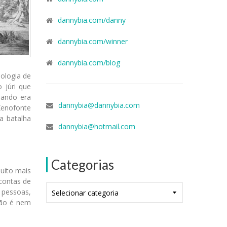
dannybia.com/danny
dannybia.com/winner
dannybia.com/blog
pologia de
 júri que
uando era
dannybia@dannybia.com
Xenofonte
a batalha
dannybia@hotmail.com
Categorias
muito mais
contas de
Categorias
 pessoas,
não é nem