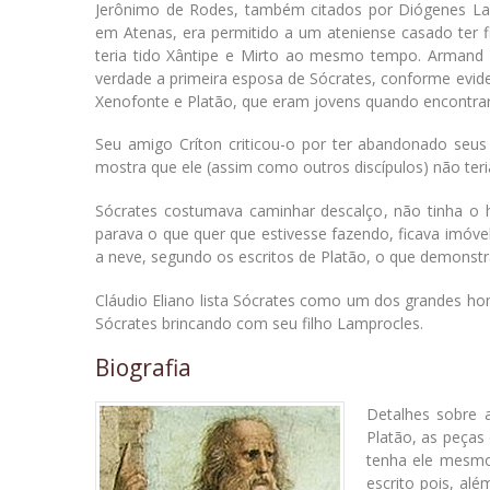
Jerônimo de Rodes, também citados por Diógenes Laé
em Atenas, era permitido a um ateniense casado ter f
teria tido Xântipe e Mirto ao mesmo tempo. Armand
verdade a primeira esposa de Sócrates, conforme evid
Xenofonte e Platão, que eram jovens quando encontra
Seu amigo Críton criticou-o por ter abandonado seus 
mostra que ele (assim como outros discípulos) não te
Sócrates costumava caminhar descalço, não tinha o h
parava o que quer que estivesse fazendo, ficava imóve
a neve, segundo os escritos de Platão, o que demonstra
Cláudio Eliano lista Sócrates como um dos grandes ho
Sócrates brincando com seu filho Lamprocles.
Biografia
Detalhes sobre 
Platão, as peças
tenha ele mesmo
escrito pois, al