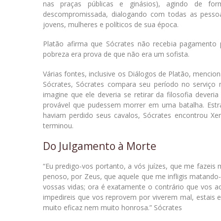
nas praças públicas e ginásios), agindo de for
descompromissada, dialogando com todas as pessoa
jovens, mulheres e políticos de sua época.
Platão afirma que Sócrates não recebia pagamento 
pobreza era prova de que não era um sofista.
Várias fontes, inclusive os Diálogos de Platão, mencio
Sócrates, Sócrates compara seu período no serviço m
imagine que ele deveria se retirar da filosofia dev
provável que pudessem morrer em uma batalha. Estr
haviam perdido seus cavalos, Sócrates encontrou Xen
terminou.
Do Julgamento à Morte
“Eu predigo-vos portanto, a vós juízes, que me fazeis
penoso, por Zeus, que aquele que me infligis matando-
vossas vidas; ora é exatamente o contrário que vos 
impedireis que vos reprovem por viverem mal, estais
muito eficaz nem muito honrosa.” Sócrates