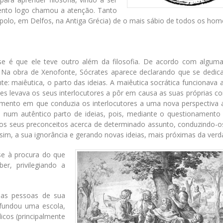
alento logo chamou a atenção. Tanto
Apolo, em Delfos, na Antiga Grécia) de o mais sábio de todos os hom
se é que ele teve outro além da filosofia. De acordo com alguma
. Na obra de Xenofonte, Sócrates aparece declarando que se dedica
: maiêutica, o parto das ideias. A maiêutica socrática funcionava a
s levava os seus interlocutores a pôr em causa as suas próprias c
mento em que conduzia os interlocutores a uma nova perspectiva 
 num autêntico parto de ideias, pois, mediante o questionamento
a os seus preconceitos acerca de determinado assunto, conduzindo-o
im, a sua ignorância e gerando novas ideias, mais próximas da verd
se à procura do que
er, privilegiando a
 as pessoas de sua
 fundou uma escola,
icos (principalmente