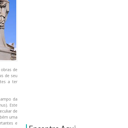
m obras de
is de seu
tes a ter
 campo da
us). Este
culiar de
ambém uma
rtantes e