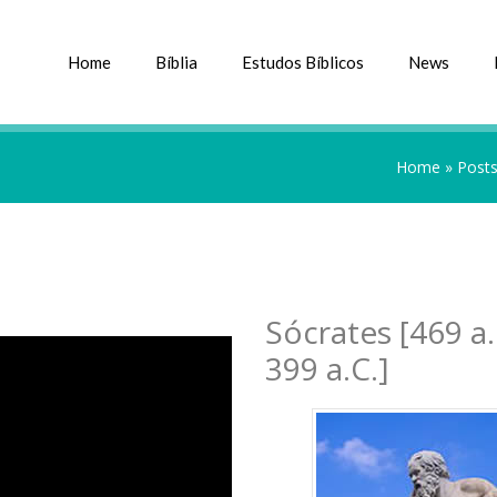
Home
Bíblia
Estudos Bíblicos
News
Home
»
Posts
Sócrates [469 a.
399 a.C.]