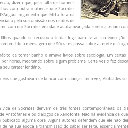
rcio, dizem que, pela falta de homens
ilhos com outra mulher, e que Sócrates
 D’Angour argumenta que Mirto fora na
enciado pela sua omissão nos relatos de
ram com um Sócrates em idade adulta avançada e nem a teriam con
filhos quando se recusou a tentar fugir para evitar sua execução. 
ria entendido a mensagem que Sócrates passa sobre a morte (diálogo
ábito de tomar banho e amava livros sobre sexologia. Em certas 
l por horas, meditando sobre algum problema. Certa vez o fez desca
 seu caráter lendário.
mens que gostavam de brincar com crianças: uma vez, Alcibíades su
a vida de Sócrates derivam de três fontes contemporâneas: os di
 de Aristófanes e os diálogos de Xenofonte. Não há evidência de qu
 publicado alguma obra. Alguns autores defendem que ele não de
ém de na sua época a transmissão do saber ser feita, essencialmente