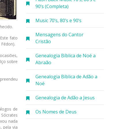
90’s (Completa)
Music 70’s, 80’s e 90’s
hecido.
Mensagens do Cantor
Este fato
Cristão
 Fédon).
Genealogia Bíblica de Noé a
ocasiões,
lço sobre
Abraão
Genealogia Bíblica de Adão a
rpreendeu
Noé
Genealogia de Adão a Jesus
álogos de
Os Nomes de Deus
e Sócrates
ixou nada
, pela via