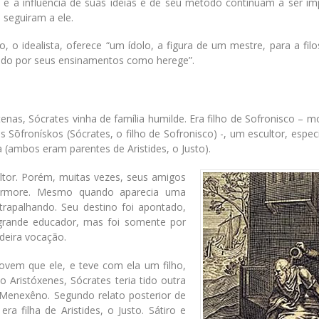
 e a influência de suas ideias e de seu método continuam a ser im
 seguiram a ele.
o, o idealista, oferece “um ídolo, a figura de um mestre, para a fil
nado por seus ensinamentos como herege”.
nas, Sócrates vinha de família humilde. Era filho de Sofronisco – m
Sōfronískos (Sócrates, o filho de Sofronisco) -, um escultor, espec
a (ambos eram parentes de Aristides, o Justo).
ultor. Porém, muitas vezes, seus amigos
ármore. Mesmo quando aparecia uma
rapalhando. Seu destino foi apontado,
grande educador, mas foi somente por
deira vocação.
ovem que ele, e teve com ela um filho,
o Aristóxenes, Sócrates teria tido outra
 Menexêno. Segundo relato posterior de
ra filha de Aristides, o Justo. Sátiro e