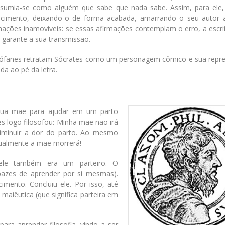
assumia-se como alguém que sabe que nada sabe. Assim, para ele, 
ecimento, deixando-o de forma acabada, amarrando o seu autor a
mações inamovíveis: se essas afirmações contemplam o erro, a escri
garante a sua transmissão.
stófanes retratam Sócrates como um personagem cômico e sua repr
da ao pé da letra.
 sua mãe para ajudar em um parto
es logo filosofou: Minha mãe não irá
 diminuir a dor do parto. Ao mesmo
igualmente a mãe morrerá!
 ele também era um parteiro. O
azes de aprender por si mesmas).
mento. Concluiu ele. Por isso, até
aiêutica (que significa parteira em
para aprender filosofia, vindo a ser