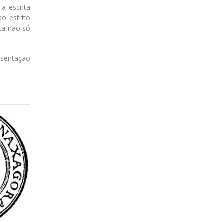
a escrita
o estrito
ta não só
esentação