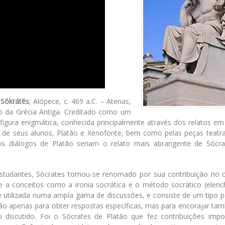
.
Sōkrátēs
; Alópece, c. 469 a.C. – Atenas,
ico da Grécia Antiga. Creditado como um
 figura enigmática, conhecida principalmente através dos relatos e
s de seus alunos, Platão e Xenofonte, bem como pelas peças teatra
s diálogos de Platão seriam o relato mais abrangente de Sócra
estudantes, Sócrates tornou-se renomado por sua contribuição no
e a conceitos como a ironia socrática e o método socrático (elench
tilizada numa ampla gama de discussões, e consiste de um tipo pe
não apenas para obter respostas específicas, mas para encorajar t
discutido. Foi o Sócrates de Platão que fez contribuições impo