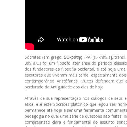
Sócrates (em grego:
Σωκράτης
, IPA: [sɔːkrátɛːs], transl
399 a.C.) foi um filósofo ateniense do período cláss
dos fundadores da filosofia ocidental, é até hoje uma
escritores que viveram mais tarde, especialmente doi
contemporâneo Aristófanes. Muitos defendem que o
perdurado da Antiguidade aos dias de hoje.
Através de sua representação nos diálogos de seus 
ética, e é este Sócrates platônico que legou seu nom
permanece até hoje a ser uma ferramenta comumente u
pedagogia no qual uma série de questões são feitas, 
compreensão clara e fundamental do assunto sendo 