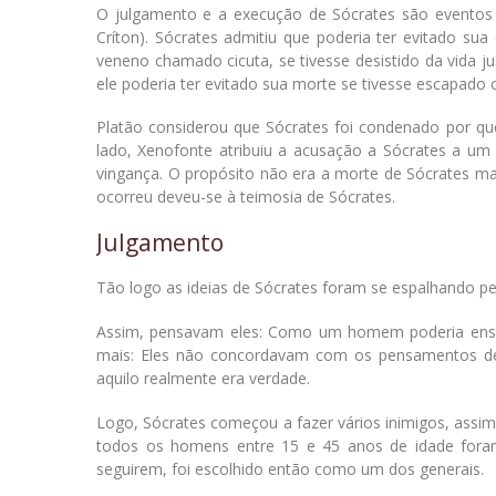
O julgamento e a execução de Sócrates são eventos c
Críton). Sócrates admitiu que poderia ter evitado s
veneno chamado cicuta, se tivesse desistido da vida 
ele poderia ter evitado sua morte se tivesse escapado
Platão considerou que Sócrates foi condenado por que
lado, Xenofonte atribuiu a acusação a Sócrates a um
vingança. O propósito não era a morte de Sócrates ma
ocorreu deveu-se à teimosia de Sócrates.
Julgamento
Tão logo as ideias de Sócrates foram se espalhando pel
Assim, pensavam eles: Como um homem poderia ensin
mais: Eles não concordavam com os pensamentos de Só
aquilo realmente era verdade.
Logo, Sócrates começou a fazer vários inimigos, assi
todos os homens entre 15 e 45 anos de idade foram 
seguirem, foi escolhido então como um dos generais.