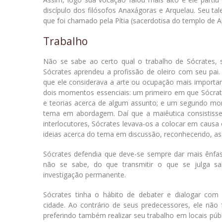
discípulo dos filósofos Anaxágoras e Arquelau. Seu t
que foi chamado pela Pítia (sacerdotisa do templo de 
Trabalho
Não se sabe ao certo qual o trabalho de Sócrates, 
Sócrates aprendeu a profissão de oleiro com seu pai
que ele considerava a arte ou ocupação mais importante
dois momentos essenciais: um primeiro em que Sócrate
e teorias acerca de algum assunto; e um segundo mo
tema em abordagem. Daí que a maiêutica consistisse
interlocutores, Sócrates levava-os a colocar em caus
ideias acerca do tema em discussão, reconhecendo, ass
Sócrates defendia que deve-se sempre dar mais ênfa
não se sabe, do que transmitir o que se julga sab
investigação permanente.
Sócrates tinha o hábito de debater e dialogar com
cidade. Ao contrário de seus predecessores, ele não
preferindo também realizar seu trabalho em locais públ