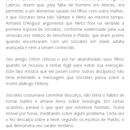
Laércio, dizem que, pela falta de homens em Atenas, era
permitido a um ateniense casado ter filhos com outra mulher,
e que Sócrates teria tido Xântipe e Mirto ao mesmo tempo.
Armand D’Angour argumenta que Mirto fora na verdade a
primeira esposa de Sócrates, conforme evidenciado pela sua
omissão nos relatos de Xenofonte e Platão, que eram jovens
quando encontraram com um Sócrates em idade adulta
avançada e nem a teriam conhecido.
Seu amigo Críton criticou-o por ter abandonado seus filhos
quando se recusou a tentar fugir para evitar sua execução.
Este fato mostra que ele (assim como outros discípulos) não
teria entendido a mensagem que Sócrates passa sobre a
morte (diálogo Fédon).
Sócrates costumava caminhar descalço, não tinha o hábito de
tomar banho e amava livros sobre sexologia. Em certas
ocasiões, parava o que quer que estivesse fazendo, ficava
imóvel por horas, meditando sobre algum problema. Certa vez
o fez descalço sobre a neve, segundo os escritos de Platão, o
que demonstra seu caráter lendário.