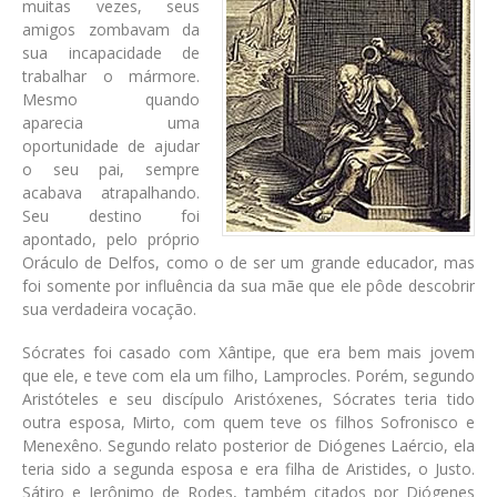
muitas vezes, seus
amigos zombavam da
sua incapacidade de
trabalhar o mármore.
Mesmo quando
aparecia uma
oportunidade de ajudar
o seu pai, sempre
acabava atrapalhando.
Seu destino foi
apontado, pelo próprio
Oráculo de Delfos, como o de ser um grande educador, mas
foi somente por influência da sua mãe que ele pôde descobrir
sua verdadeira vocação.
Sócrates foi casado com Xântipe, que era bem mais jovem
que ele, e teve com ela um filho, Lamprocles. Porém, segundo
Aristóteles e seu discípulo Aristóxenes, Sócrates teria tido
outra esposa, Mirto, com quem teve os filhos Sofronisco e
Menexêno. Segundo relato posterior de Diógenes Laércio, ela
teria sido a segunda esposa e era filha de Aristides, o Justo.
Sátiro e Jerônimo de Rodes, também citados por Diógenes