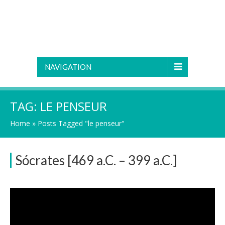
NAVIGATION
TAG:
LE PENSEUR
Home
»
Posts Tagged "le penseur"
Sócrates [469 a.C. – 399 a.C.]