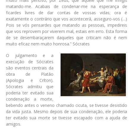
muito mais penoso, por Zeus, que aquele que me infligis
matando-me. Acabais de condenar-me na esperança de
ficardes livres de dar contas de vossas vidas; ora é
exatamente o contrário que vos acontecerá, asseguro-vos (…)
Pois se vós pensardes que matando as pessoas, impedireis
que vos reprovem por viverem mal, estais em erro. Esta forma
de se desembaraçarem daqueles que criticam não é nem
muito eficaz nem muito honrosa.” Sócrates
O julgamento e a
execução de Sócrates
são eventos centrais da
obra de Platão
(Apologia e Críton).
Sócrates admitiu que
poderia ter evitado sua
condenação a morte,
bebendo antes o veneno chamado cicuta, se tivesse desistido
da vida justa. Mesmo depois de sua condenação, ele poderia
ter evitado sua morte se tivesse escapado com a ajuda de
amigos.