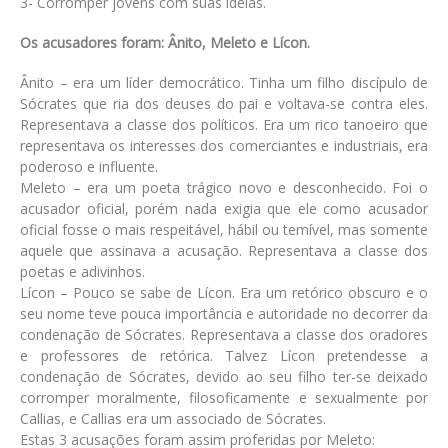
3- Corromper jovens com suas ideias.
Os acusadores foram: Ânito, Meleto e Lícon.
Ânito – era um líder democrático. Tinha um filho discípulo de
Sócrates que ria dos deuses do pai e voltava-se contra eles.
Representava a classe dos políticos. Era um rico tanoeiro que
representava os interesses dos comerciantes e industriais, era
poderoso e influente.
Meleto – era um poeta trágico novo e desconhecido. Foi o
acusador oficial, porém nada exigia que ele como acusador
oficial fosse o mais respeitável, hábil ou temível, mas somente
aquele que assinava a acusação. Representava a classe dos
poetas e adivinhos.
Lícon – Pouco se sabe de Lícon. Era um retórico obscuro e o
seu nome teve pouca importância e autoridade no decorrer da
condenação de Sócrates. Representava a classe dos oradores
e professores de retórica. Talvez Lícon pretendesse a
condenação de Sócrates, devido ao seu filho ter-se deixado
corromper moralmente, filosoficamente e sexualmente por
Callias, e Callias era um associado de Sócrates.
Estas 3 acusações foram assim proferidas por Meleto: