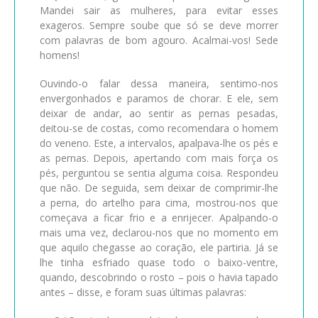
Mandei sair as mulheres, para evitar esses
exageros. Sempre soube que só se deve morrer
com palavras de bom agouro. Acalmai-vos! Sede
homens!
Ouvindo-o falar dessa maneira, sentimo-nos
envergonhados e paramos de chorar. E ele, sem
deixar de andar, ao sentir as pernas pesadas,
deitou-se de costas, como recomendara o homem
do veneno. Este, a intervalos, apalpava-lhe os pés e
as pernas. Depois, apertando com mais força os
pés, perguntou se sentia alguma coisa. Respondeu
que não. De seguida, sem deixar de comprimir-lhe
a perna, do artelho para cima, mostrou-nos que
começava a ficar frio e a enrijecer. Apalpando-o
mais uma vez, declarou-nos que no momento em
que aquilo chegasse ao coração, ele partiria. Já se
lhe tinha esfriado quase todo o baixo-ventre,
quando, descobrindo o rosto – pois o havia tapado
antes – disse, e foram suas últimas palavras: