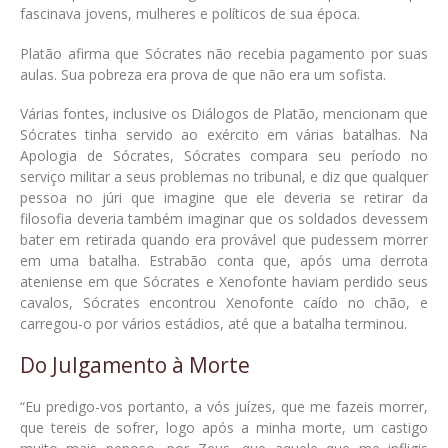
fascinava jovens, mulheres e políticos de sua época.
Platão afirma que Sócrates não recebia pagamento por suas
aulas. Sua pobreza era prova de que não era um sofista.
Várias fontes, inclusive os Diálogos de Platão, mencionam que
Sócrates tinha servido ao exército em várias batalhas. Na
Apologia de Sócrates, Sócrates compara seu período no
serviço militar a seus problemas no tribunal, e diz que qualquer
pessoa no júri que imagine que ele deveria se retirar da
filosofia deveria também imaginar que os soldados devessem
bater em retirada quando era provável que pudessem morrer
em uma batalha. Estrabão conta que, após uma derrota
ateniense em que Sócrates e Xenofonte haviam perdido seus
cavalos, Sócrates encontrou Xenofonte caído no chão, e
carregou-o por vários estádios, até que a batalha terminou.
Do Julgamento à Morte
“Eu predigo-vos portanto, a vós juízes, que me fazeis morrer,
que tereis de sofrer, logo após a minha morte, um castigo