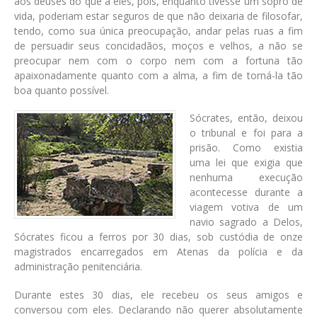
aos deuses do que a eles, pois, enquanto tivesse um sopro de
vida, poderiam estar seguros de que não deixaria de filosofar,
tendo, como sua única preocupação, andar pelas ruas a fim
de persuadir seus concidadãos, moços e velhos, a não se
preocupar nem com o corpo nem com a fortuna tão
apaixonadamente quanto com a alma, a fim de torná-la tão
boa quanto possível.
Sócrates, então, deixou
o tribunal e foi para a
prisão. Como existia
uma lei que exigia que
nenhuma execução
acontecesse durante a
viagem votiva de um
navio sagrado a Delos,
Sócrates ficou a ferros por 30 dias, sob custódia de onze
magistrados encarregados em Atenas da polícia e da
administração penitenciária.
Durante estes 30 dias, ele recebeu os seus amigos e
conversou com eles. Declarando não querer absolutamente