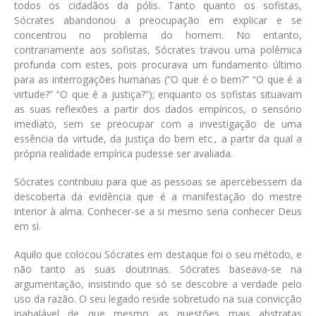
todos os cidadãos da pólis. Tanto quanto os sofistas,
Sócrates abandonou a preocupação em explicar e se
concentrou no problema do homem. No entanto,
contrariamente aos sofistas, Sócrates travou uma polêmica
profunda com estes, pois procurava um fundamento último
para as interrogações humanas (“O que é o bem?” “O que é a
virtude?” “O que é a justiça?”); enquanto os sofistas situavam
as suas reflexões a partir dos dados empíricos, o sensório
imediato, sem se preocupar com a investigação de uma
essência da virtude, da justiça do bem etc., a partir da qual a
própria realidade empírica pudesse ser avaliada.
Sócrates contribuiu para que as pessoas se apercebessem da
descoberta da evidência que é a manifestação do mestre
interior à alma. Conhecer-se a si mesmo seria conhecer Deus
em si.
Aquilo que colocou Sócrates em destaque foi o seu método, e
não tanto as suas doutrinas. Sócrates baseava-se na
argumentação, insistindo que só se descobre a verdade pelo
uso da razão. O seu legado reside sobretudo na sua convicção
inabalável de que mesmo as questões mais abstratas