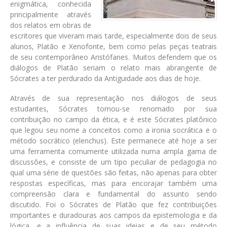
enigmática, conhecida
principalmente através
dos relatos em obras de
escritores que viveram mais tarde, especialmente dois de seus
alunos, Platão e Xenofonte, bem como pelas peças teatrais
de seu contemporâneo Aristófanes. Muitos defendem que os
diálogos de Platão seriam o relato mais abrangente de
Sócrates a ter perdurado da Antiguidade aos dias de hoje.
Através de sua representação nos diálogos de seus
estudantes, Sócrates tornou-se renomado por sua
contribuição no campo da ética, e é este Sócrates platônico
que legou seu nome a conceitos como a ironia socrática e o
método socrático (elenchus). Este permanece até hoje a ser
uma ferramenta comumente utilizada numa ampla gama de
discussões, e consiste de um tipo peculiar de pedagogia no
qual uma série de questões são feitas, não apenas para obter
respostas específicas, mas para encorajar também uma
compreensão clara e fundamental do assunto sendo
discutido. Foi o Sócrates de Platão que fez contribuições
importantes e duradouras aos campos da epistemologia e da
lógica, e a influência de suas ideias e de seu método