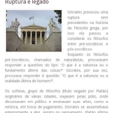
Ruptura e legado
Sócrates provocou uma
ruptura sem
precedentes na história
da Filosofia grega, por
isso ela passou a
considerar os filósofos
entre pré-socráticos e
pós-socráticos.
Enquanto os filósofos
pré-Socráticos, chamados de naturalistas, procuravam
responder a questões do tipo: “O que é a natureza ou o
fundamento último das coisas?” Sócrates, por sua vez,
procurava responder à questão: “O que é a natureza ou a
realidade última do homem?”.
Os sofistas, grupo de filósofos (título negado por Platão)
originários de várias cidades, viajavam pelas pólis, onde
discursavam em público e ensinavam suas artes, como a
retórica, em troca de pagamento. Sócrates se assemelhava
exteriormente a eles, exceto no pensamento. Platão afirma