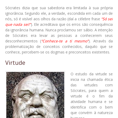
Sócrates dizia que sua sabedoria era limitada à sua própria
ignorância. Segundo ele, a verdade, escondida em cada um de
nós, só é visível aos olhos da razão (daí a célebre frase
“Só sei
que nada sei!”
). Ele acreditava que os erros são consequência
da ignorância humana. Nunca proclamou ser sábio. A intenção
de Sócrates era levar as pessoas a conhecerem seus
desconhecimentos (
“Conhece-te a ti mesmo”
). Através da
problematização de conceitos conhecidos, daquilo que se
conhece, percebem-se os dogmas e preconceitos existentes.
Virtude
O estudo da virtude se
inicia na chamada ética
das virtudes com
Sócrates, para quem a
virtude é o fim da
atividade humana e se
identifica com o bem
que convém à natureza