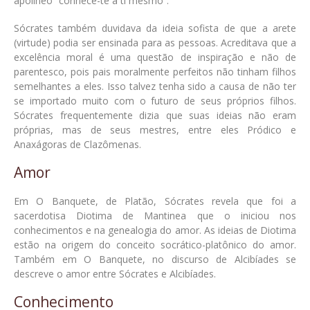
apolíneo “conhece-te a ti mesmo”.
Sócrates também duvidava da ideia sofista de que a arete
(virtude) podia ser ensinada para as pessoas. Acreditava que a
excelência moral é uma questão de inspiração e não de
parentesco, pois pais moralmente perfeitos não tinham filhos
semelhantes a eles. Isso talvez tenha sido a causa de não ter
se importado muito com o futuro de seus próprios filhos.
Sócrates frequentemente dizia que suas ideias não eram
próprias, mas de seus mestres, entre eles Pródico e
Anaxágoras de Clazômenas.
Amor
Em O Banquete, de Platão, Sócrates revela que foi a
sacerdotisa Diotima de Mantinea que o iniciou nos
conhecimentos e na genealogia do amor. As ideias de Diotima
estão na origem do conceito socrático-platônico do amor.
Também em O Banquete, no discurso de Alcibíades se
descreve o amor entre Sócrates e Alcibíades.
Conhecimento