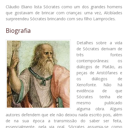
Cláudio Eliano lista Sócrates como um dos grandes homens
que gostavam de brincar com crianças: uma vez, Alcibíades
surpreendeu Sócrates brincando com seu filho Lamprocles.
Biografia
Detalhes sobre a vida
de Sócrates derivam de
três fontes
contemporâneas: os
diálogos de Platão, as
peças de Aristófanes e
os diálogos de
Xenofonte. Não há
evidência de que
Sócrates tenha ele
mesmo publicado
alguma obra. Alguns
autores defendem que ele não deixou nada escrito pois, além
de na sua época a transmissão do saber ser feita,
essencialmente, pela via oral, Sócrates assumia-se como