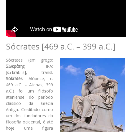
Sócrates [469 a.C. – 399 a.C.]
Sócrates (em grego:
Σωκράτης
, IPA:
[sɔːkrátɛːs], transl.
Sōkrátēs
; Alópece, c.
469 a.C. – Atenas, 399
a.C.) foi um filósofo
ateniense do período
clássico da Grécia
Antiga. Creditado como
um dos fundadores da
filosofia ocidental, é até
hoje uma figura