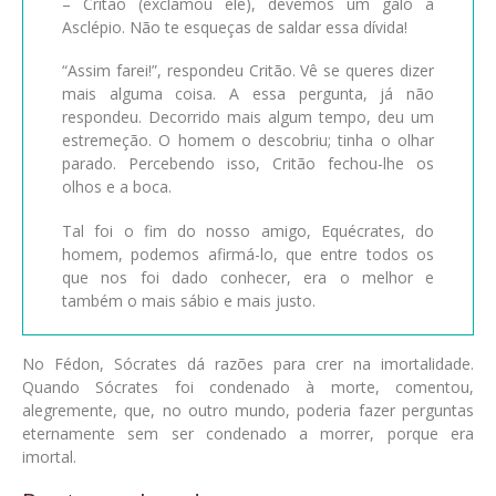
– Critão (exclamou ele), devemos um galo a
Asclépio. Não te esqueças de saldar essa dívida!
“Assim farei!”, respondeu Critão. Vê se queres dizer
mais alguma coisa. A essa pergunta, já não
respondeu. Decorrido mais algum tempo, deu um
estremeção. O homem o descobriu; tinha o olhar
parado. Percebendo isso, Critão fechou-lhe os
olhos e a boca.
Tal foi o fim do nosso amigo, Equécrates, do
homem, podemos afirmá-lo, que entre todos os
que nos foi dado conhecer, era o melhor e
também o mais sábio e mais justo.
No Fédon, Sócrates dá razões para crer na imortalidade.
Quando Sócrates foi condenado à morte, comentou,
alegremente, que, no outro mundo, poderia fazer perguntas
eternamente sem ser condenado a morrer, porque era
imortal.