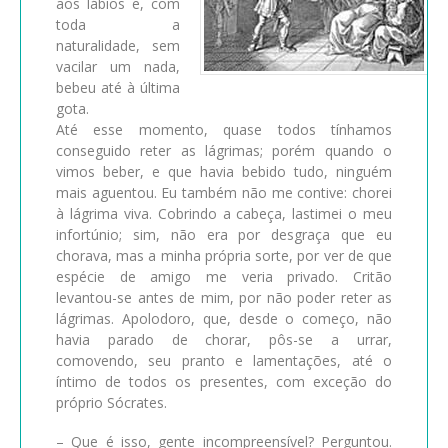
aos lábios e, com
toda a
naturalidade, sem
vacilar um nada,
bebeu até à última
gota.
Até esse momento, quase todos tínhamos
conseguido reter as lágrimas; porém quando o
vimos beber, e que havia bebido tudo, ninguém
mais aguentou. Eu também não me contive: chorei
à lágrima viva. Cobrindo a cabeça, lastimei o meu
infortúnio; sim, não era por desgraça que eu
chorava, mas a minha própria sorte, por ver de que
espécie de amigo me veria privado. Critão
levantou-se antes de mim, por não poder reter as
lágrimas. Apolodoro, que, desde o começo, não
havia parado de chorar, pôs-se a urrar,
comovendo, seu pranto e lamentações, até o
íntimo de todos os presentes, com exceção do
próprio Sócrates.
– Que é isso, gente incompreensível? Perguntou.