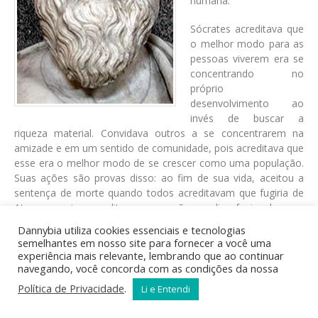
humana.
Sócrates acreditava que
o melhor modo para as
pessoas viverem era se
concentrando no
próprio
desenvolvimento ao
invés de buscar a
riqueza material. Convidava outros a se concentrarem na
amizade e em um sentido de comunidade, pois acreditava que
esse era o melhor modo de se crescer como uma população.
Suas ações são provas disso: ao fim de sua vida, aceitou a
sentença de morte quando todos acreditavam que fugiria de
Atenas, pois acreditava que não podia fugir de sua
comunidade. Acreditava que os seres humanos possuíam
Dannybia utiliza cookies essenciais e tecnologias
certas virtudes, tanto filosóficas quanto intelectuais. Dizia que
semelhantes em nosso site para fornecer a você uma
a virtude era a mais importante de todas as coisas.
experiência mais relevante, lembrando que ao continuar
navegando, você concorda com as condições da nossa
Política
Política de Privacidade
.
Li e Entendi
Diz-se que Sócrates acreditava que as ideias pertenciam a um