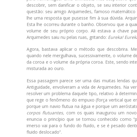
descobrir, sem danificar o objeto, se seu interior c
questão: seu amigo Arquimedes, famoso matemático e
lhe urna resposta que pusesse fim à sua dúvida. Arqu
Esta lhe ocorreu durante o banho. Observou que a quan
volume de seu próprio corpo. Ali estava a chave pa
Arquimedes saiu nu pelas ruas, gritando:
Eureka! Eurek
Agora, bastava aplicar o método que descobrira. Me
quando nele mergulhava, sucessivamente, o volume de
da coroa e o volume da própria coroa. Este, sendo int
misturada ao ouro.
Essa passagem parece ser uma das muitas lendas qu
Antiguidade, envolveram a vida de Arquimedes. Na ver
resolver um problema daquele tipo, relativo à determin
que rege o fenômeno do empuxo (força vertical que em
porque um navio flutua na água e porque um aeróstato
corpos flutuantes,
com os quais inaugurou um novo ram
enuncia o princípio que se tornou conhecido como “p
imerso vai para o fundo do fluido, e se é pesado dent
fluido deslocado”.