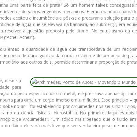
ontinha uma parte feita de prata? Só um homem talvez conseguisse r
 inventor de vários engenhos mecânicos. Hierão mandou chamá-lo
imedes aceitou a incumbência e pôs-se a procurar a solução para o 
tidade de água que se elevava na banheira, ao submergir, era equiv
ra resolver a questão proposta pelo tirano. No entusiasmo da de
a!
(“Achei! Achei!”).
diu então a quantidade de água que transbordava de um recipien
 um peso de ouro igual ao da coroa, o volume de um peso de prata
ermediário aos outros dois, permitia determinar a proporção de prat
e, desde a
dade, para
ação do peso específico de um metal, ele precisava apenas aplicar o
purra para cima um corpo imerso em um fluido). Esse princípio – qu
 sobe no ar – foi estabelecido por Arquimedes nos seus dois livros
o da ciência física: a hidrostática. No primeiro daqueles dois li
rincípio de Arquimedes”: “Um sólido mais pesado que o fluido em
ro do fluido ele será mais leve que seu verdadeiro peso, de um pes