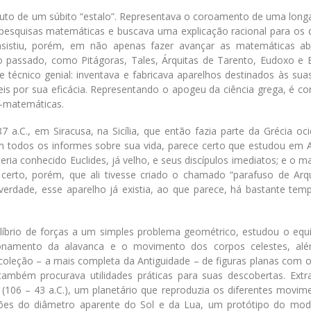
ruto de um súbito “estalo”. Representava o coroamento de uma longa
as pesquisas matemáticas e buscava uma explicação racional para os 
sistiu, porém, em não apenas fazer avançar as matemáticas ab
passado, como Pitágoras, Tales, Árquitas de Tarento, Eudoxo e Eu
técnico genial: inventava e fabricava aparelhos destinados às suas
veis por sua eficácia. Representando o apogeu da ciência grega, é c
o-matemáticas.
a.C., em Siracusa, na Sicília, que então fazia parte da Grécia oci
todos os informes sobre sua vida, parece certo que estudou em A
teria conhecido Euclides, já velho, e seus discípulos imediatos; e o 
rto, porém, que ali tivesse criado o chamado “parafuso de Arq
verdade, esse aparelho já existia, ao que parece, há bastante tem
líbrio de forças a um simples problema geométrico, estudou o equil
ionamento da alavanca e o movimento dos corpos celestes, al
oleção – a mais completa da Antiguidade – de figuras planas com o
também procurava utilidades práticas para suas descobertas. Extra
(106 – 43 a.C.), um planetário que reproduzia os diferentes movim
ções do diâmetro aparente do Sol e da Lua, um protótipo do mod