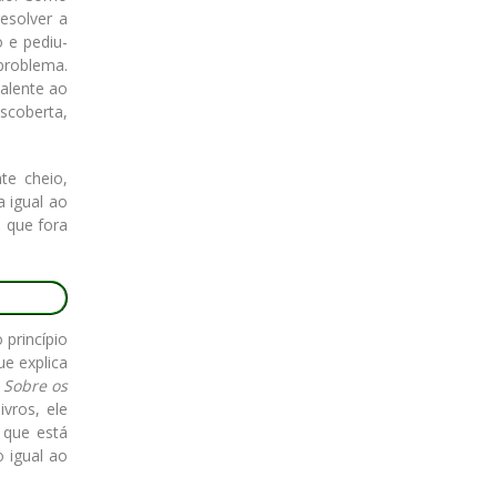
esolver a
 e pediu-
problema.
alente ao
scoberta,
te cheio,
 igual ao
a que fora
 princípio
e explica
,
Sobre os
vros, ele
 que está
o igual ao