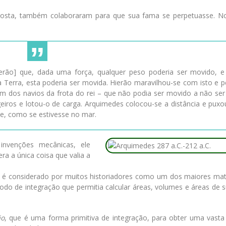
posta, também colaboraram para que sua fama se perpetuasse. 
erão] que, dada uma força, qualquer peso poderia ser movido, e
Terra, esta poderia ser movida. Hierão maravilhou-se com isto e p
dos navios da frota do rei – que não podia ser movido a não ser
ros e lotou-o de carga. Arquimedes colocou-se a distância e puxo
e, como se estivesse no mar.
nvenções mecânicas, ele
a a única coisa que valia a
Ele é considerado por muitos historiadores como um dos maiores ma
o de integração que permitia calcular áreas, volumes e áreas de su
ão
, que é uma forma primitiva de integração, para obter uma vast