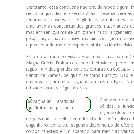
Entretanto, essa conclusão não era, de modo algum, f
científica que, desde o século VI a.C., desenvolvera 
fenômenos observados. A glória de Arquimedes con
ampliando as conquistas dos grandes matemáticos do 
mas em ser igualmente um grande físico, engenheiro e 
pesquisas, e criava inclusive máquinas de guerra temí
o precursor do método experimental nas ciências fisic
Filho do astrônomo Fídias, Arquimedes nasceu em 287 
Magna Grécia. Embora os dados fantasiosos permeiem 
(Egito), um dos grandes centros culturais da época. Ali 
Canon de Samos, de quem se tornou amigo. Não é ce
empregado para retirar água das minas do Egito. Na 
utilizado para tirar água do Nilo.
Reduzindo o equi
sólidos, o func
organizado uma c
de gravidade perfeitamente localizados. Além disso, 
engenheiro, construiu, segundo depoimento de Cícero 
corpos celestes; e um aparelho para medir as varia