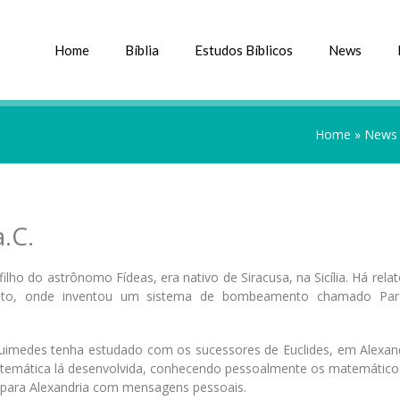
Home
Bíblia
Estudos Bíblicos
News
.
Home
»
News
.C.
ilho do astrônomo Fídeas, era nativo de Siracusa, na Sicília. Há rela
Egito, onde inventou um sistema de bombeamento chamado Par
rquimedes tenha estudado com os sucessores de Euclides, em Alexan
atemática lá desenvolvida, conhecendo pessoalmente os matemático
 para Alexandria com mensagens pessoais.