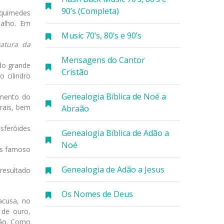
90’s (Completa)
rquimedes
balho. Em
Music 70’s, 80’s e 90’s
atura da
Mensagens do Cantor
do grande
Cristão
 cilindro
Genealogia Bíblica de Noé a
imento do
rais, bem
Abraão
sferóides
Genealogia Bíblica de Adão a
Noé
is famoso
Genealogia de Adão a Jesus
resultado
Os Nomes de Deus
acusa, no
 de ouro,
ção. Como