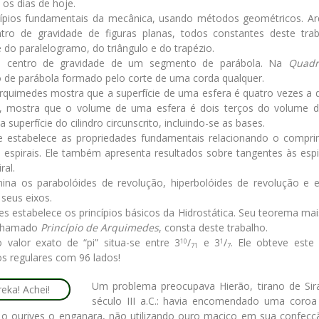
os dias de hoje.
ípios fundamentais da mecânica, usando métodos geométricos. A
tro de gravidade de figuras planas, todos constantes deste tra
de do paralelogramo, do triângulo e do trapézio.
 o centro de gravidade de um segmento de parábola. Na
Quadr
de parábola formado pelo corte de uma corda qualquer.
quimedes mostra que a superfície de uma esfera é quatro vezes a 
a, mostra que o volume de uma esfera é dois terços do volume do
a superfície do cilindro circunscrito, incluindo-se as bases.
e estabelece as propriedades fundamentais relacionando o compr
espirais. Ele também apresenta resultados sobre tangentes às espi
ral.
a os parabolóides de revolução, hiperbolóides de revolução e e
seus eixos.
s estabelece os princípios básicos da Hidrostática. Seu teorema ma
 chamado
Princípio de Arquimedes
, consta deste trabalho.
alor exato de “pi” situa-se entre 3
/
e 3
/
. Ele obteve este 
10
1
71
7
s regulares com 96 lados!
Um problema preocupava Hierão, tirano de Sir
século III a.C.: havia encomendado uma coroa
o ourives o enganara, não utilizando ouro maciço em sua confec