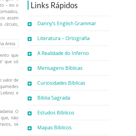
Links Rápidos
to – eis o
formados,
nos assim
Danny’s English Grammar
 círculo,
Literatura – Ortografia
A Realidade do Inferno
ento que
a” que só
Mensagens Bíblicas
 valor de
Curiosidades Bíblicas
Arquimedes
Leibniz e
Bíblia Sagrada
dadania. O
Estudos Bíblicos
s que, não
ravos, se
Mapas Bíblicos