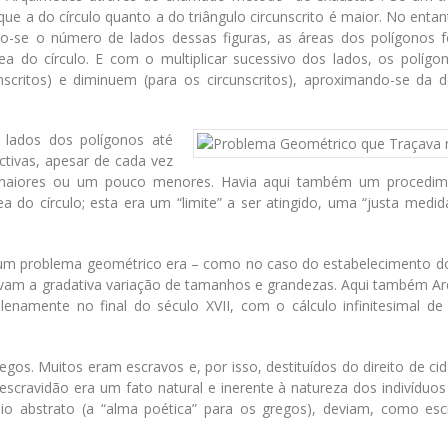
ue a do círculo quanto a do triângulo circunscrito é maior. No entan
o-se o número de lados dessas figuras, as áreas dos polígonos 
rea do círculo. E com o multiplicar sucessivo dos lados, os polígo
ritos) e diminuem (para os circunscritos), aproximando-se da do
 lados dos polígonos até
ectivas, apesar de cada vez
 maiores ou um pouco menores. Havia aqui também um procedim
 do círculo; esta era um “limite” a ser atingido, uma “justa medid
 um problema geométrico era – como no caso do estabelecimento do
tificavam a gradativa variação de tamanhos e grandezas. Aqui também 
enamente no final do século XVII, com o cálculo infinitesimal de 
gos. Muitos eram escravos e, por isso, destituídos do direito de ci
 escravidão era um fato natural e inerente à natureza dos indivíduo
ínio abstrato (a “alma poética” para os gregos), deviam, como esc