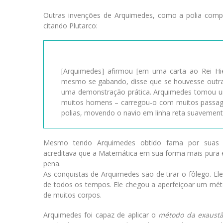
Outras invenções de Arquimedes, como a polia com
citando Plutarco:
[Arquimedes] afirmou [em uma carta ao Rei Hi
mesmo se gabando, disse que se houvesse outra 
uma demonstração prática. Arquimedes tomou um 
muitos homens – carregou-o com muitos passagei
polias, movendo o navio em linha reta suavement
Mesmo tendo Arquimedes obtido fama por suas i
acreditava que a Matemática em sua forma mais pura er
pena.
As conquistas de Arquimedes são de tirar o fôlego. 
de todos os tempos. Ele chegou a aperfeiçoar um métod
de muitos corpos.
Arquimedes foi capaz de aplicar o
método da exaust