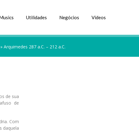
Musics
Utilidades
Negócios
Vídeos
»
Arquimedes 287 a.C. – 212 a.C.
tos de sua
afuso de
dria. Com
s daquela