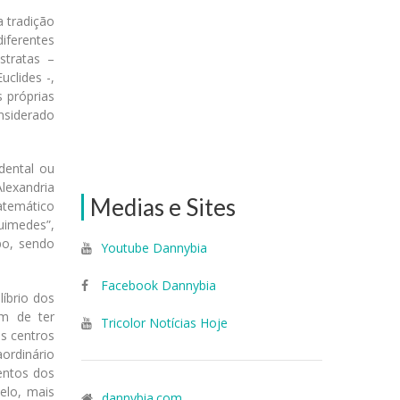
 tradição
diferentes
stratas –
clides -,
 próprias
onsiderado
dental ou
lexandria
Medias e Sites
matemático
uimedes”,
po, sendo
Youtube Dannybia
Facebook Dannybia
íbrio dos
ém de ter
Tricolor Notícias Hoje
s centros
ordinário
entos dos
elo, mais
dannybia.com