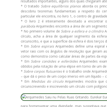
resultados importantes, alguns dos quais chegaram até 
* O tratado
Sobre equilíbrios planos
aborda os princ
descobriu teoremas fundamentais a respeito do cen
particular ele encontra, no livro 1, o centro de gravida
* O livro 2 é inteiramente devotado a encontrar
parábola
Arquimedes encontra a área de um segmento 
* No primeiro volume de
Sobre a esfera e o cilindro
Ar
círculo, acha a área de qualquer segmento da esfer
circunscrito, e que a superfície da esfera é dois terços d
* Em
Sobre espirais
Arquimedes define uma espiral 
vetor raio com os ângulos de revolução que geram as 
como demonstra como calcular áreas de partes da espi
* Em
Sobre conóides e esferóides
Arquimedes examin
obtidos pela rotação de uma elipse em torno de um de 
*
Sobre corpos flutuantes
é o trabalho onde Arquimede
– que dá o peso de um corpo imerso em um líquido –
* Em
Medidas do círculo
Arquimedes mostra que o v
circunscrevendo e inscrevendo um círculo com polígono
para homenagear uma divindade, mas suspeitava que 