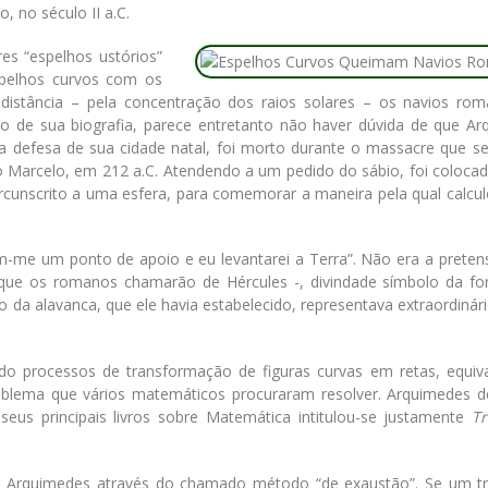
, no século II a.C.
res “espelhos ustórios”
espelhos curvos com os
distância – pela concentração dos raios solares – os navios ro
rio de sua biografia, parece entretanto não haver dúvida de que Ar
a defesa de sua cidade natal, foi morto durante o massacre que se
 Marcelo, em 212 a.C. Atendendo a um pedido do sábio, foi coloca
rcunscrito a uma esfera, para comemorar a maneira pela qual calcul
m-me um ponto de apoio e eu levantarei a Terra”. Não era a preten
ue os romanos chamarão de Hércules -, divindade símbolo da for
 da alavanca, que ele havia estabelecido, representava extraordinár
ndo processos de transformação de figuras curvas em retas, equiva
roblema que vários matemáticos procuraram resolver. Arquimedes d
us principais livros sobre Matemática intitulou-se justamente
T
por Arquimedes através do chamado método “de exaustão”. Se um tr