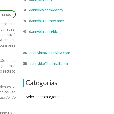
dannybia.com/danny
dannybia.com/winner
manos que
quimedes,
dannybia.com/blog
 seguiu à
da em seu
ou a área
dannybia@dannybia.com
são de se
dannybia@hotmail.com
ça. Era a
io recurso
Categorias
lentes. A
edicou-se
Categorias
ratado da
iângulo é