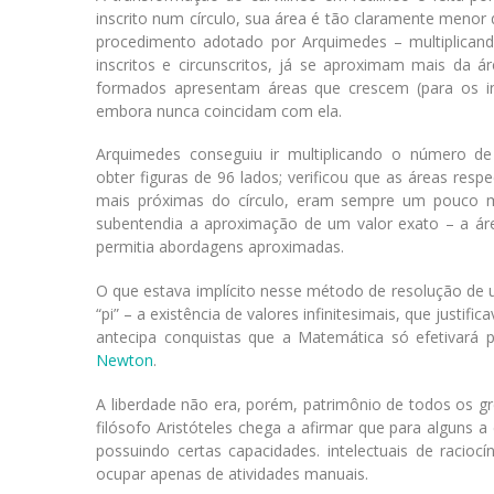
inscrito num círculo, sua área é tão claramente menor q
procedimento adotado por Arquimedes – multiplicand
inscritos e circunscritos, já se aproximam mais da á
formados apresentam áreas que crescem (para os insc
embora nunca coincidam com ela.
Arquimedes conseguiu ir multiplicando o número de
obter figuras de 96 lados; verificou que as áreas resp
mais próximas do círculo, eram sempre um pouco
subentendia a aproximação de um valor exato – a área
permitia abordagens aproximadas.
O que estava implícito nesse método de resolução de
“pi” – a existência de valores infinitesimais, que jus
antecipa conquistas que a Matemática só efetivará pl
Newton
.
A liberdade não era, porém, patrimônio de todos os gre
filósofo Aristóteles chega a afirmar que para alguns a
possuindo certas capacidades. intelectuais de racioc
ocupar apenas de atividades manuais.