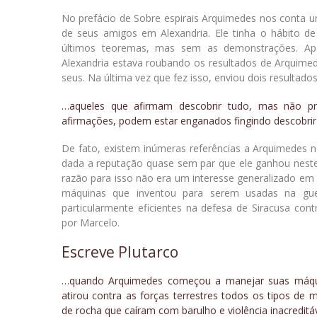
No prefácio de Sobre espirais Arquimedes nos conta um
de seus amigos em Alexandria. Ele tinha o hábito d
últimos teoremas, mas sem as demonstrações. A
Alexandria estava roubando os resultados de Arquime
seus. Na última vez que fez isso, enviou dois resultados
…aqueles que afirmam descobrir tudo, mas não p
afirmações, podem estar enganados fingindo descobrir 
De fato, existem inúmeras referências a Arquimedes n
dada a reputação quase sem par que ele ganhou neste
razão para isso não era um interesse generalizado e
máquinas que inventou para serem usadas na gue
particularmente eficientes na defesa de Siracusa con
por Marcelo.
Escreve Plutarco
…quando Arquimedes começou a manejar suas máqu
atirou contra as forças terrestres todos os tipos de 
de rocha que caíram com barulho e violência inacredit