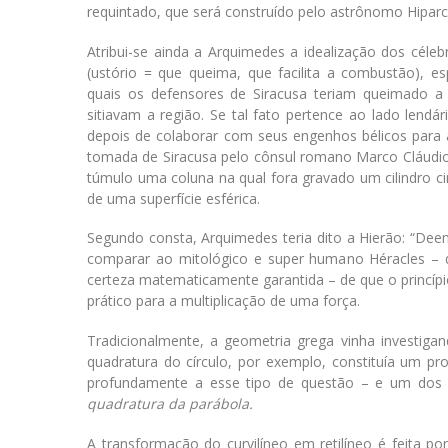
requintado, que será construído pelo astrônomo Hiparco
Atribui-se ainda a Arquimedes a idealização dos céleb
(ustório = que queima, que facilita a combustão), 
quais os defensores de Siracusa teriam queimado a 
sitiavam a região. Se tal fato pertence ao lado lendá
depois de colaborar com seus engenhos bélicos para 
tomada de Siracusa pelo cônsul romano Marco Cláudio
túmulo uma coluna na qual fora gravado um cilindro ci
de uma superfície esférica.
Segundo consta, Arquimedes teria dito a Hierão: “Dee
comparar ao mitológico e super humano Héracles – q
certeza matematicamente garantida – de que o princípio
prático para a multiplicação de uma força.
Tradicionalmente, a geometria grega vinha investiga
quadratura do círculo, por exemplo, constituía um p
profundamente a esse tipo de questão – e um dos se
quadratura da parábola.
A transformação do curvilíneo em retilíneo é feita 