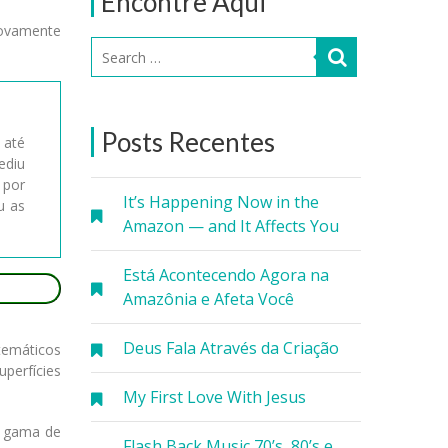
Encontre Aqui
Novamente
Posts Recentes
 até
ediu
 por
It’s Happening Now in the
u as
Amazon — and It Affects You
Está Acontecendo Agora na
Amazônia e Afeta Você
Deus Fala Através da Criação
temáticos
perfícies
My First Love With Jesus
a gama de
Flash Back Music 70’s, 80’s e