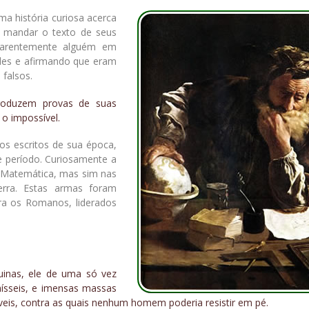
a história curiosa acerca
e mandar o texto de seus
parentemente alguém em
des e afirmando que eram
 falsos.
roduzem provas de suas
o impossível.
os escritos de sua época,
 período. Curiosamente a
m Matemática, mas sim nas
rra. Estas armas foram
tra os Romanos, liderados
inas, ele de uma só vez
mísseis, e imensas massas
áveis, contra as quais nenhum homem poderia resistir em pé.